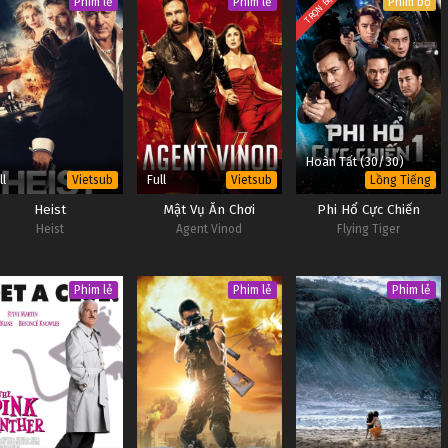
TRỌN BỘ
Phim lẻ
Phim lẻ
Phim bộ
Hoàn Tất (30/30)
ll
Full
Vietsub
Vietsub
Lồng Tiếng
Heist
Mật Vụ Ăn Chơi
Phi Hổ Cực Chiến
Heist
Agent Vinod
Flying Tiger
Phim lẻ
Phim lẻ
Phim lẻ