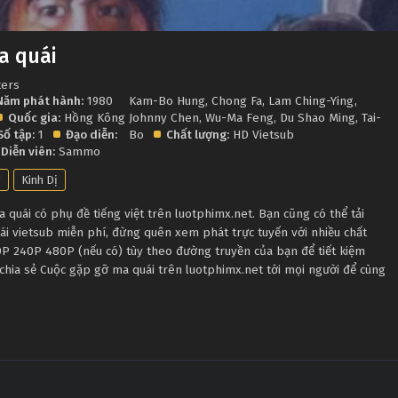
a quái
ters
Năm phát hành:
1980
Kam-Bo Hung
,
Chong Fa
,
Lam Ching-Ying
,
Quốc gia:
Hồng Kông
Johnny Chen
,
Wu-Ma Feng
,
Du Shao Ming
,
Tai-
Số tập:
1
Đạo diễn:
Bo
Chất lượng:
HD Vietsub
Diễn viên:
Sammo
g
Kinh Dị
uái có phụ đề tiếng việt trên luotphimx.net. Bạn cũng có thể tải
i vietsub miễn phí, đừng quên xem phát trực tuyến với nhiều chất
P 240P 480P (nếu có) tùy theo đường truyền của bạn để tiết kiệm
chia sẻ Cuộc gặp gỡ ma quái trên luotphimx.net tới mọi người để cùng