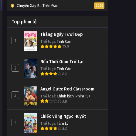
Chuyện Xảy Ra Trên Đảo
2025
Top phim lẻ
Tháng Ngày Tươi Đẹp
1
Thể loại
:
Tình Cảm
10.0
Nếu Thời Gian Trở Lại
2
Thể loại
:
Tình Cảm
8.0
Angel Guts: Red Classroom
3
Thể loại
:
Chính kịch
,
Phim 18+
3.8
Chiếc Vòng Ngọc Huyết
4
Thể loại
:
Tâm Lý
8.0