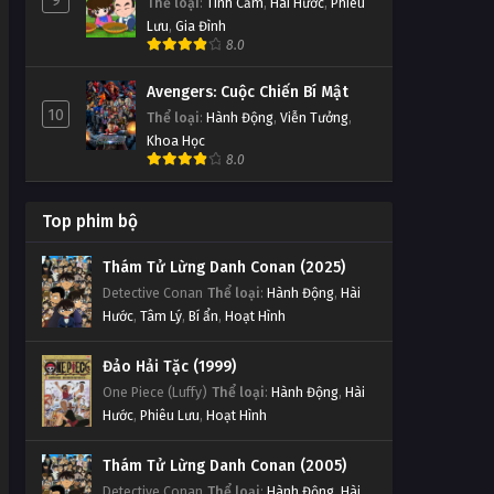
9
Thể loại
:
Tình Cảm
,
Hài Hước
,
Phiêu
Lưu
,
Gia Đình
8.0
Avengers: Cuộc Chiến Bí Mật
10
Thể loại
:
Hành Động
,
Viễn Tưởng
,
Khoa Học
8.0
Top phim bộ
Thám Tử Lừng Danh Conan (2025)
Detective Conan
Thể loại
:
Hành Động
,
Hài
Hước
,
Tâm Lý
,
Bí ẩn
,
Hoạt Hình
Đảo Hải Tặc (1999)
One Piece (Luffy)
Thể loại
:
Hành Động
,
Hài
Hước
,
Phiêu Lưu
,
Hoạt Hình
Thám Tử Lừng Danh Conan (2005)
Detective Conan
Thể loại
:
Hành Động
,
Hài