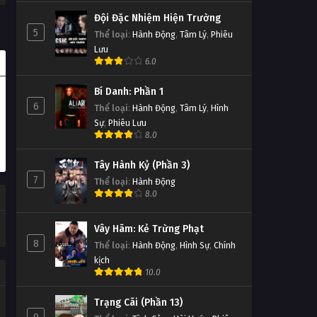
Đội Đặc Nhiệm Hiện Trường
5
Thể loại
:
Hành Động
,
Tâm Lý
,
Phiêu
Lưu
6.0
Bí Danh: Phần 1
6
Thể loại
:
Hành Động
,
Tâm Lý
,
Hình
Sự
,
Phiêu Lưu
8.0
Tây Hành Kỷ (Phần 3)
7
Thể loại
:
Hành Động
8.0
Vây Hãm: Kẻ Trừng Phạt
8
Thể loại
:
Hành Động
,
Hình Sự
,
Chính
kịch
10.0
Trạng Cãi (Phần 13)