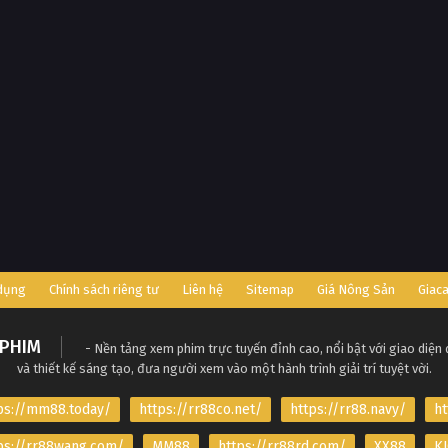
 dụng
Chính sách riêng tư
Liên hệ
Sitemap
Giá Nông Sản
Giac
PHIM
- Nền tảng xem phim trực tuyến đỉnh cao, nổi bật với giao diện
và thiết kế sáng tạo, đưa người xem vào một hành trình giải trí tuyệt vời.
ps://mm88.today/
https://rr88co.net/
https://rr88.navy/
ht
ps://rr88wang.com/
MM88
https://rr88rd.com/
XX88
KJ