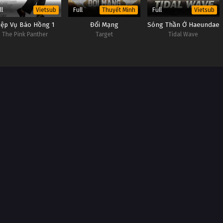
ll
Full
Full
Vietsub
Thuyết Minh
Vietsub
iệp Vụ Báo Hồng 1
Đổi Mạng
Sóng Thần Ở Haeundae
The Pink Panther
Target
Tidal Wave