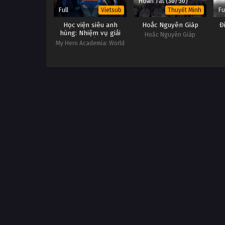
Hoàn Tất (30/30)
Full
Fu
Vietsub
Thuyết Minh
Học viện siêu anh
Hoắc Nguyên Giáp
Đ
hùng: Nhiệm vụ giải
Hoắc Nguyên Giáp
cứu thế giới
My Hero Academia: World
Heroes' Mission