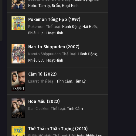
Hước
,
Tâm Lý
,
Bí ẩn
,
Hoạt Hình
Pokemon Tổng Hợp (1997)
Pokemon
Thể loại
:
Hành Động
,
Hài Hước
,
Phiêu Lưu
,
Hoạt Hình
Naruto Shippuden (2007)
Naruto Shippuuden
Thể loại
:
Hành Động
,
Phiêu Lưu
,
Hoạt Hình
Cầm Tù (2022)
Esaret
Thể loại
:
Tình Cảm
,
Tâm Lý
Hoa Máu (2022)
Kan Cicekleri
Thể loại
:
Tình Cảm
Thử Thách Thần Tượng (2010)
RUNNING MAN
Thể loại
:
Hài Hước
,
Phiêu Lưu
,