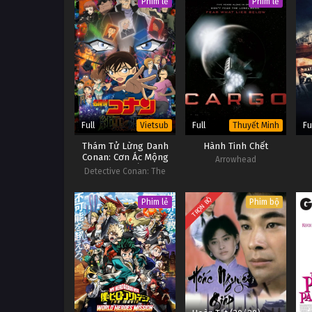
Phim lẻ
Phim lẻ
Full
Full
Fu
Vietsub
Thuyết Minh
Thám Tử Lừng Danh
Hành Tinh Chết
Conan: Cơn Ác Mộng
Arrowhead
Đen Tối
Detective Conan: The
Darkest Nightmare
TRỌN BỘ
Phim lẻ
Phim bộ