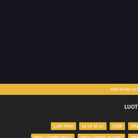
Điều khoản sử
LUOT
Lướt Phim
Lá số tử vi/
XX88
htt
https://gg88.shop/
https://gg88.cn.com/
htt