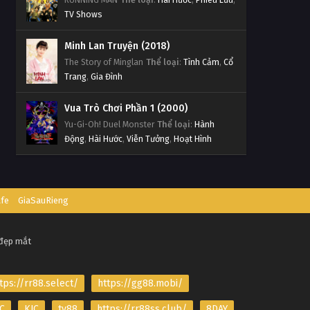
TV Shows
Minh Lan Truyện (2018)
The Story of Minglan
Thể loại
:
Tình Cảm
,
Cổ
Trang
,
Gia Đình
Vua Trò Chơi Phần 1 (2000)
Yu-Gi-Oh! Duel Monster
Thể loại
:
Hành
Động
,
Hài Hước
,
Viễn Tưởng
,
Hoạt Hình
afe
GiaSauRieng
 đẹp mắt
tps://rr88.select/
https://gg88.mobi/
C
KJC
tv88
https://rr88ss.club/
8DAY