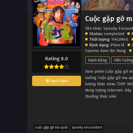
Cuộc gặp gỡ m
Tên khác: Spooky Encoun
Status:
completed
Thời lượng:
1H42M4S
Định dạng:
Phim lẻ
Sammo Kam-Bo Hung
Rating 8.0
Hành Động
Viễn Tưởn
Xem phim Cuộc gặp gỡ ma q
xuống Cuộc gặp gỡ ma quá
Xem Phim
lượng khác nhau 720P 360
dung lượng internet. Hãy 
thưởng thức nhé.
cuộc gặp gỡ ma quái
spooky encounters