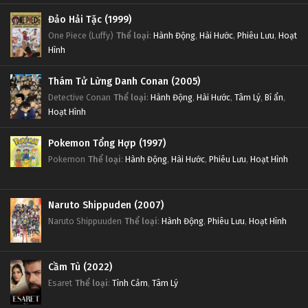
Đảo Hải Tặc (1999)
One Piece (Luffy)
Thể loại
:
Hành Động
,
Hài Hước
,
Phiêu Lưu
,
Hoạt
Hình
Thám Tử Lừng Danh Conan (2005)
Detective Conan
Thể loại
:
Hành Động
,
Hài Hước
,
Tâm Lý
,
Bí ẩn
,
Hoạt Hình
Pokemon Tổng Hợp (1997)
Pokemon
Thể loại
:
Hành Động
,
Hài Hước
,
Phiêu Lưu
,
Hoạt Hình
Naruto Shippuden (2007)
Naruto Shippuuden
Thể loại
:
Hành Động
,
Phiêu Lưu
,
Hoạt Hình
Cầm Tù (2022)
Esaret
Thể loại
:
Tình Cảm
,
Tâm Lý