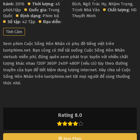
hành:
2016
Thời lượng:
45
Địch
,
Ngô Trác Hy
,
Nhậm Trọng
,
phút/tập
Quốc gia:
Trung
Trịnh Nhã Văn
Chất lượng:
HD
Quốc
Định dạng:
Phim bộ
Thuyết Minh
Số tập:
42 Tập
Đạo diễn:
Tình Cảm
Xem phim Cuộc Sống Hôn Nhân có phụ đề tiếng việt trên
luotphimx.net. Bạn cũng có thể tải xuống Cuộc Sống Hôn Nhân
vietsub miễn phí, đừng quên xem phát trực tuyến với nhiều chất
lượng khác nhau 720P 360P 240P 480P (nếu có) tùy theo đường
truyền của bạn để tiết kiệm dung lượng internet. Hãy chia sẻ Cuộc
Sống Hôn Nhân trên luotphimx.net tới mọi người để cùng thưởng
thức nhé.
Rating 8.0
Xem Phim