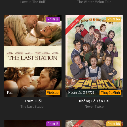
Love In The Buff
The Winter Melon Tale
Phim lẻ
Phim bộ
TRỌN BỘ
Full
Hoàn tất (72/72)
Vietsub
Thuyết Minh
Trạm Cuối
Không Có Lần Hai
The Last Station
Never Twice
Phim lẻ
Phim bộ