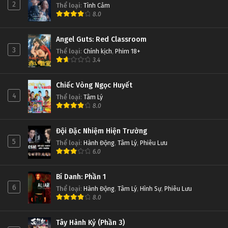
2
Thể loại
:
Tình Cảm
8.0
Angel Guts: Red Classroom
3
Thể loại
:
Chính kịch
,
Phim 18+
3.4
Chiếc Vòng Ngọc Huyết
4
Thể loại
:
Tâm Lý
8.0
Đội Đặc Nhiệm Hiện Trường
5
Thể loại
:
Hành Động
,
Tâm Lý
,
Phiêu Lưu
6.0
Bí Danh: Phần 1
6
Thể loại
:
Hành Động
,
Tâm Lý
,
Hình Sự
,
Phiêu Lưu
8.0
Tây Hành Kỷ (Phần 3)