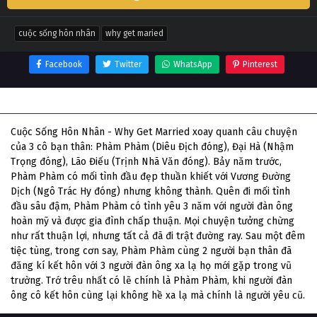
cuộc sống hôn nhân
why get maried
Facebook
Twitter
WhatsApp
Pinterest
Thông tin phim Cuộc Sống Hôn Nhân
Cuộc Sống Hôn Nhân - Why Get Married xoay quanh câu chuyện
của 3 cô bạn thân: Phàm Phàm (Diêu Địch đóng), Đại Hà (Nhậm
Trọng đóng), Lão Điếu (Trịnh Nhã Văn đóng). Bảy năm trước,
Phàm Phàm có mối tình đầu đẹp thuần khiết với Vương Đường
Dịch (Ngô Trác Hy đóng) nhưng không thành. Quên đi mối tình
đầu sâu đậm, Phàm Phàm có tình yêu 3 năm với người đàn ông
hoàn mỹ và được gia đình chấp thuận. Mọi chuyện tưởng chừng
như rất thuận lợi, nhưng tất cả đã đi trật đường ray. Sau một đêm
tiệc tùng, trong cơn say, Phàm Phàm cùng 2 người bạn thân đã
đăng kí kết hôn với 3 người đàn ông xa lạ họ mới gặp trong vũ
trường. Trớ trêu nhất có lẽ chính là Phàm Phàm, khi người đàn
ông cô kết hôn cùng lại không hề xa lạ mà chính là người yêu cũ.