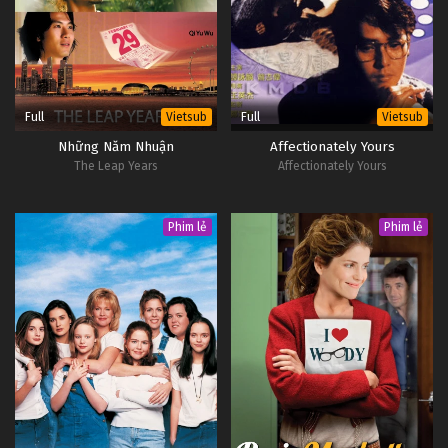
26
Cuộc Sống Hôn Nhân Tập 26
Thuyết
Minh
Full
Full
Vietsub
Vietsub
Những Năm Nhuận
Affectionately Yours
The Leap Years
Affectionately Yours
Phim lẻ
Phim lẻ