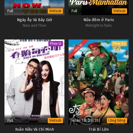
Full
Full
Vietsub
Vietsub
Ngày Ấy Và Bây Giờ
Nửa đêm ở Paris
Now and Then
Midnight in Paris
Phim lẻ
Phim bộ
TRỌN BỘ
Full
Hoàn Tất (20/20)
Vietsub
Lồng tiếng
Xuân Kiều Và Chí Minh
Trái Bí Lớn