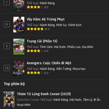
7
Thể loại
:
Hành Động
8.0
Vây Hãm: Kẻ Trừng Phạt
8
Thể loại
:
Hành Động
,
Hình Sự
,
Chính kịch
10.0
Trạng Cãi (Phần 13)
9
Thể loại
:
Tình Cảm
,
Hài Hước
,
Phiêu Lưu
,
Gia Đình
8.0
Avengers: Cuộc Chiến Bí Mật
10
Thể loại
:
Hành Động
,
Viễn Tưởng
,
Khoa Học
8.0
Top phim bộ
Thám Tử Lừng Danh Conan (2025)
Detective Conan
Thể loại
:
Hành Động
,
Hài Hước
,
Tâm Lý
,
Bí ẩn
,
Hoạt Hình