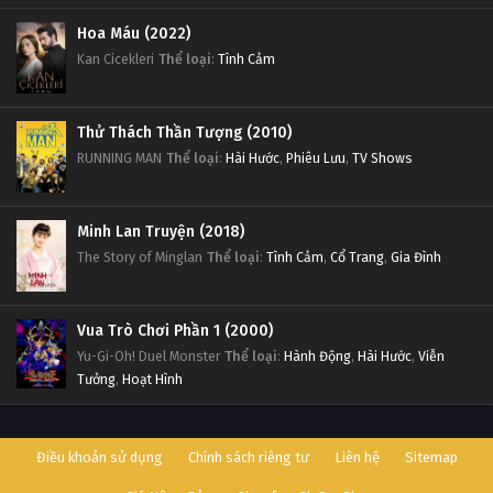
Hoa Máu (2022)
Kan Cicekleri
Thể loại
:
Tình Cảm
Thử Thách Thần Tượng (2010)
RUNNING MAN
Thể loại
:
Hài Hước
,
Phiêu Lưu
,
TV Shows
Minh Lan Truyện (2018)
The Story of Minglan
Thể loại
:
Tình Cảm
,
Cổ Trang
,
Gia Đình
Vua Trò Chơi Phần 1 (2000)
Yu-Gi-Oh! Duel Monster
Thể loại
:
Hành Động
,
Hài Hước
,
Viễn
Tưởng
,
Hoạt Hình
Điều khoản sử dụng
Chính sách riêng tư
Liên hệ
Sitemap