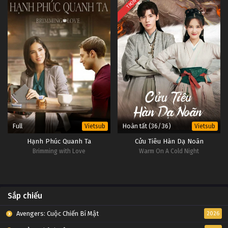
TRỌN BỘ
Full
Hoàn tất (36/36)
Vietsub
Vietsub
Hạnh Phúc Quanh Ta
Cửu Tiêu Hàn Dạ Noãn
Brimming with Love
Warm On A Cold Night
Sắp chiếu
Avengers: Cuộc Chiến Bí Mật
2026