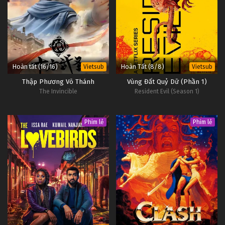
Hoàn tất (16/16)
Hoàn Tất (8/8)
Vietsub
Vietsub
Thập Phương Võ Thánh
Vùng Đất Quỷ Dữ (Phần 1)
The Invincible
Resident Evil (Season 1)
Phim lẻ
Phim lẻ