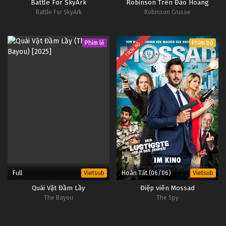
Battle For SkyArk
Robinson Trên Đảo Hoang
Battle For SkyArk
Robinson Crusoe
Phim lẻ
Phim bộ
TRỌN BỘ
Full
Hoàn Tất (06/06)
Vietsub
Vietsub
Quái Vật Đầm Lầy
Điệp viên Mossad
The Bayou
The Spy