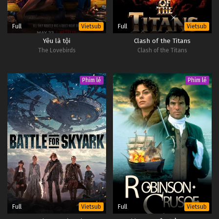
Full
Full
Vietsub
Vietsub
Yêu là tội
Clash of the Titans
The Lovebirds
Clash of the Titans
Phim lẻ
Phim lẻ
Full
Full
Vietsub
Vietsub