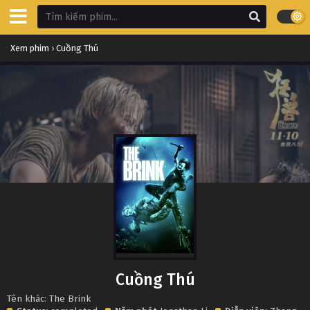
Xem phim
›
Cuồng Thú
Cuồng Thú
Tên khác: The Brink