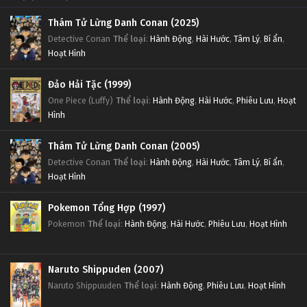
Thám Tử Lừng Danh Conan (2025)
Detective Conan
Thể loại
:
Hành Động
,
Hài Hước
,
Tâm Lý
,
Bí ẩn
,
Hoạt Hình
Đảo Hải Tặc (1999)
One Piece (Luffy)
Thể loại
:
Hành Động
,
Hài Hước
,
Phiêu Lưu
,
Hoạt
Hình
Thám Tử Lừng Danh Conan (2005)
Detective Conan
Thể loại
:
Hành Động
,
Hài Hước
,
Tâm Lý
,
Bí ẩn
,
Hoạt Hình
Pokemon Tổng Hợp (1997)
Pokemon
Thể loại
:
Hành Động
,
Hài Hước
,
Phiêu Lưu
,
Hoạt Hình
Naruto Shippuden (2007)
Naruto Shippuuden
Thể loại
:
Hành Động
,
Phiêu Lưu
,
Hoạt Hình