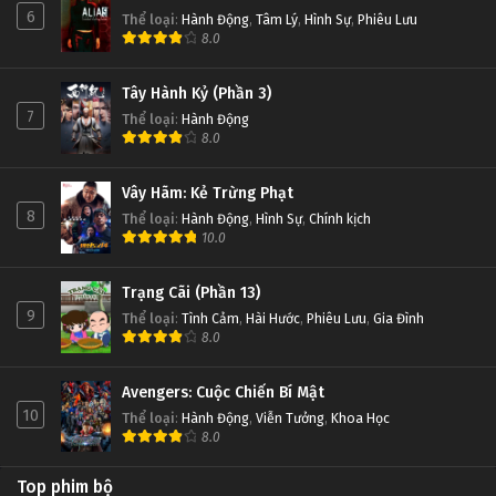
6
Thể loại
:
Hành Động
,
Tâm Lý
,
Hình Sự
,
Phiêu Lưu
8.0
Tây Hành Kỷ (Phần 3)
7
Thể loại
:
Hành Động
8.0
Vây Hãm: Kẻ Trừng Phạt
8
Thể loại
:
Hành Động
,
Hình Sự
,
Chính kịch
10.0
Trạng Cãi (Phần 13)
9
Thể loại
:
Tình Cảm
,
Hài Hước
,
Phiêu Lưu
,
Gia Đình
8.0
Avengers: Cuộc Chiến Bí Mật
10
Thể loại
:
Hành Động
,
Viễn Tưởng
,
Khoa Học
8.0
Top phim bộ