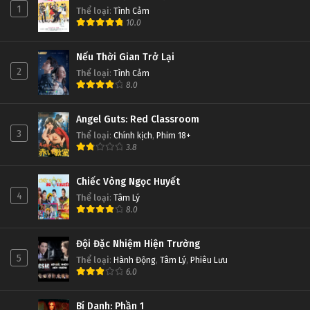
1
Thể loại
:
Tình Cảm
10.0
Nếu Thời Gian Trở Lại
2
Thể loại
:
Tình Cảm
8.0
Angel Guts: Red Classroom
3
Thể loại
:
Chính kịch
,
Phim 18+
3.8
Chiếc Vòng Ngọc Huyết
4
Thể loại
:
Tâm Lý
8.0
Đội Đặc Nhiệm Hiện Trường
5
Thể loại
:
Hành Động
,
Tâm Lý
,
Phiêu Lưu
6.0
Bí Danh: Phần 1