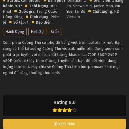
Status:
completed
Năm phát
Jonathan Li
Diễn viên:
Zhang
hành:
2017
Thời lượng:
100
Jin
,
Shawn Yue
,
Janice Man
,
Wu
Phút
Quốc gia:
Trung Quốc
,
Yue
,
Tai Bo
Chất lượng:
HD
Hồng Kông
Định dạng:
Phim
Vietsub
lẻ
Số tập:
1
Đạo diễn:
Hành Động
Hình Sự
Bí ẩn
Xem phim Cuồng Thú có phụ đề tiếng việt trên luotphimx.net. Bạn
cũng có thể tải xuống Cuồng Thú vietsub miễn phí, đừng quên xem
phát trực tuyến với nhiều chất lượng khác nhau 720P 360P 240P
480P (nếu có) tùy theo đường truyền của bạn để tiết kiệm dung
lượng internet. Hãy chia sẻ Cuồng Thú trên luotphimx.net tới mọi
người để cùng thưởng thức nhé.
Rating 8.0
Xem Phim