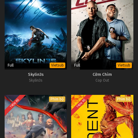
Full
Full
Vietsub
Vietsub
Skylin3s
Cớm Chìm
Skylin3s
Cop Out
Phim bộ
Phim bộ
TRỌN BỘ
TRỌN BỘ