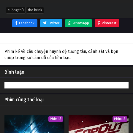
cuồng thú
the brink
Facebook
Twitter
WhatsApp
Pinterest
Thông tin phim Cuồng Thú
Phim kể về câu chuyện huynh đệ tương tàn, cảnh sát và bọn
cướp trong sự cám dỗ của tiền bạc.
Bình luận
Phim cùng thể loại
Phim lẻ
Phim lẻ