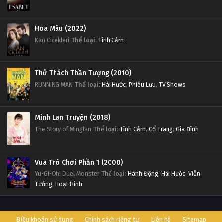
Hoa Máu (2022)
Kan Cicekleri
Thể loại
:
Tình Cảm
Thử Thách Thần Tượng (2010)
RUNNING MAN
Thể loại
:
Hài Hước
,
Phiêu Lưu
,
TV Shows
Minh Lan Truyện (2018)
The Story of Minglan
Thể loại
:
Tình Cảm
,
Cổ Trang
,
Gia Đình
Vua Trò Chơi Phần 1 (2000)
Yu-Gi-Oh! Duel Monster
Thể loại
:
Hành Động
,
Hài Hước
,
Viễn
Tưởng
,
Hoạt Hình
Điều khoản sử dụng
Chính sách riêng tư
Liên hệ
Sitemap