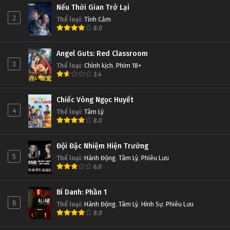
Nếu Thời Gian Trở Lại
2
Thể loại
:
Tình Cảm
8.0
Angel Guts: Red Classroom
3
Thể loại
:
Chính kịch
,
Phim 18+
3.4
Chiếc Vòng Ngọc Huyết
4
Thể loại
:
Tâm Lý
8.0
Đội Đặc Nhiệm Hiện Trường
5
Thể loại
:
Hành Động
,
Tâm Lý
,
Phiêu Lưu
6.0
Bí Danh: Phần 1
6
Thể loại
:
Hành Động
,
Tâm Lý
,
Hình Sự
,
Phiêu Lưu
8.0