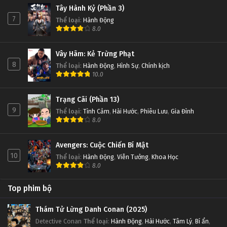
Tây Hành Kỷ (Phần 3)
7
Thể loại
:
Hành Động
8.0
Vây Hãm: Kẻ Trừng Phạt
8
Thể loại
:
Hành Động
,
Hình Sự
,
Chính kịch
10.0
Trạng Cãi (Phần 13)
9
Thể loại
:
Tình Cảm
,
Hài Hước
,
Phiêu Lưu
,
Gia Đình
8.0
Avengers: Cuộc Chiến Bí Mật
10
Thể loại
:
Hành Động
,
Viễn Tưởng
,
Khoa Học
8.0
Top phim bộ
Thám Tử Lừng Danh Conan (2025)
Detective Conan
Thể loại
:
Hành Động
,
Hài Hước
,
Tâm Lý
,
Bí ẩn
,