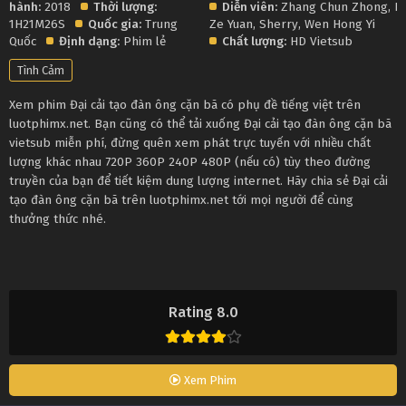
hành:
2018
Thời lượng:
Diễn viên:
Zhang Chun Zhong
,
Li
1H21M26S
Quốc gia:
Trung
Ze Yuan
,
Sherry
,
Wen Hong Yi
Quốc
Định dạng:
Phim lẻ
Chất lượng:
HD Vietsub
Tình Cảm
Xem phim Đại cải tạo đàn ông cặn bã có phụ đề tiếng việt trên
luotphimx.net. Bạn cũng có thể tải xuống Đại cải tạo đàn ông cặn bã
vietsub miễn phí, đừng quên xem phát trực tuyến với nhiều chất
lượng khác nhau 720P 360P 240P 480P (nếu có) tùy theo đường
truyền của bạn để tiết kiệm dung lượng internet. Hãy chia sẻ Đại cải
tạo đàn ông cặn bã trên luotphimx.net tới mọi người để cùng
thưởng thức nhé.
Rating 8.0
Xem Phim