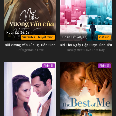
Hoàn tất (24/24)
Hoàn Tất (40/40)
Vietsub + Thuyết minh
Vietsub
Nỗi Vương Vấn Của Hạ Tiên Sinh
Khi Thơ Ngây Gặp Được Tình Yêu
Unforgettable Love
Really Meet Love That Day
Phim lẻ
Phim lẻ