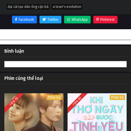
đại cải tạo đàn ông cặn bã
a loser's evolution
Facebook
Twitter
WhatsApp
Pinterest
Thông tin phim Đại cải tạo đàn ông cặn bã
Bình luận
Phim cùng thể loại
Phim bộ
Phim bộ
TRỌN BỘ
TRỌN BỘ