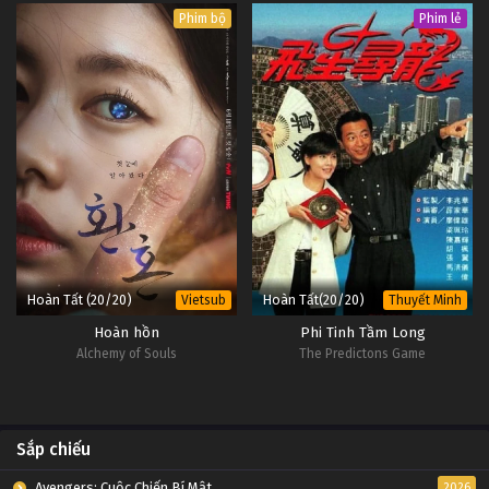
Phim bộ
Phim lẻ
Hoàn Tất (20/20)
Hoàn Tất(20/20)
Vietsub
Thuyết Minh
Hoàn hồn
Phi Tinh Tầm Long
Alchemy of Souls
The Predictons Game
Sắp chiếu
Avengers: Cuộc Chiến Bí Mật
2026