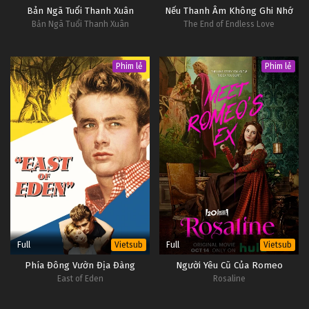
Bản Ngã Tuổi Thanh Xuân
Nếu Thanh Âm Không Ghi Nhớ
Bản Ngã Tuổi Thanh Xuân
The End of Endless Love
Phim lẻ
Phim lẻ
Full
Full
Vietsub
Vietsub
Phía Đông Vườn Địa Đàng
Người Yêu Cũ Của Romeo
East of Eden
Rosaline