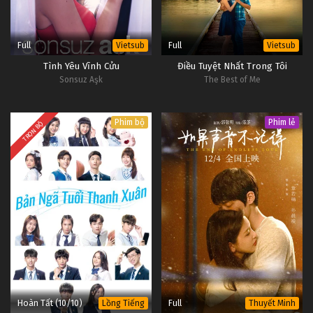
Full
Full
Vietsub
Vietsub
Tình Yêu Vĩnh Cửu
Điều Tuyệt Nhất Trong Tôi
Sonsuz Aşk
The Best of Me
Phim bộ
Phim lẻ
TRỌN BỘ
Hoàn Tất (10/10)
Full
Lồng Tiếng
Thuyết Minh