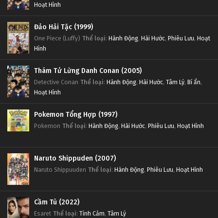
Hoạt Hình
Đảo Hải Tặc (1999)
One Piece (Luffy)
Thể loại
:
Hành Động
,
Hài Hước
,
Phiêu Lưu
,
Hoạt
Hình
Thám Tử Lừng Danh Conan (2005)
Detective Conan
Thể loại
:
Hành Động
,
Hài Hước
,
Tâm Lý
,
Bí ẩn
,
Hoạt Hình
Pokemon Tổng Hợp (1997)
Pokemon
Thể loại
:
Hành Động
,
Hài Hước
,
Phiêu Lưu
,
Hoạt Hình
Naruto Shippuden (2007)
Naruto Shippuuden
Thể loại
:
Hành Động
,
Phiêu Lưu
,
Hoạt Hình
Cầm Tù (2022)
Esaret
Thể loại
:
Tình Cảm
,
Tâm Lý