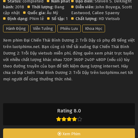
Status:
completed
Năm phát
Đạo diễn:
Steven S. DeKnight
hành:
2018
Thời lượng:
Đang
Diễn viên:
John Boyega
,
Scott
cập nhật
Quốc gia:
Âu Mỹ
Eastwood
,
Cailee Spaeny
Định dạng:
Phim lẻ
Số tập:
1
Chất lượng:
HD Vietsub
Hành Động
Viễn Tưởng
Phiêu Lưu
Khoa Học
Xem phim Đại Chiến Thái Bình Dương 2: Trỗi Dậy có phụ đề tiếng việt
trên luotphimx.net. Bạn cũng có thể tải xuống Đại Chiến Thái Bình
Dương 2: Trỗi Dậy vietsub miễn phí, đừng quên xem phát trực tuyến
với nhiều chất lượng khác nhau 720P 360P 240P 480P (nếu có) tùy
theo đường truyền của bạn để tiết kiệm dung lượng internet. Hãy
chia sẻ Đại Chiến Thái Bình Dương 2: Trỗi Dậy trên luotphimx.net tới
mọi người để cùng thưởng thức nhé.
Rating 8.0
Xem Phim