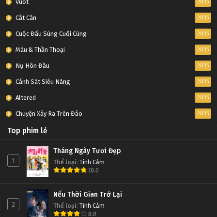
Vuốt
2025
Cắt Cân
2025
Cuộc Đấu Súng Cuối Cùng
2025
Máu & Thần Thoại
2025
Nụ Hôn Đầu
2025
Cảnh Sát Siêu Năng
2025
Altered
2025
Chuyện Xảy Ra Trên Đảo
2025
Top phim lẻ
Tháng Ngày Tươi Đẹp
1
Thể loại
:
Tình Cảm
10.0
Nếu Thời Gian Trở Lại
2
Thể loại
:
Tình Cảm
8.0