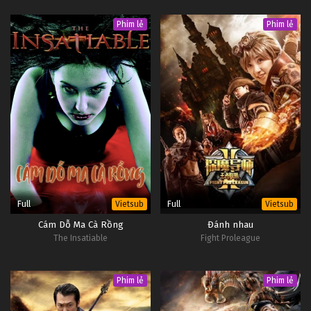
Phim lẻ
Phim lẻ
Full
Full
Vietsub
Vietsub
Cám Dỗ Ma Cà Rồng
Đánh nhau
The Insatiable
Fight Proleague
Phim lẻ
Phim lẻ