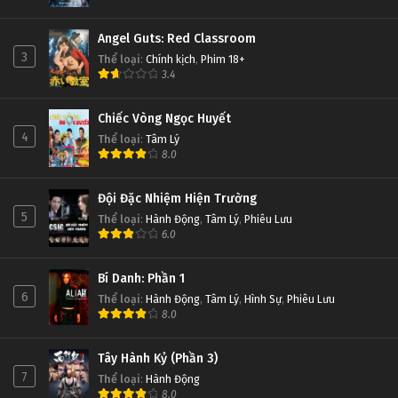
Angel Guts: Red Classroom
3
Thể loại
:
Chính kịch
,
Phim 18+
3.4
Chiếc Vòng Ngọc Huyết
4
Thể loại
:
Tâm Lý
8.0
Đội Đặc Nhiệm Hiện Trường
5
Thể loại
:
Hành Động
,
Tâm Lý
,
Phiêu Lưu
6.0
Bí Danh: Phần 1
6
Thể loại
:
Hành Động
,
Tâm Lý
,
Hình Sự
,
Phiêu Lưu
8.0
Tây Hành Kỷ (Phần 3)
7
Thể loại
:
Hành Động
8.0