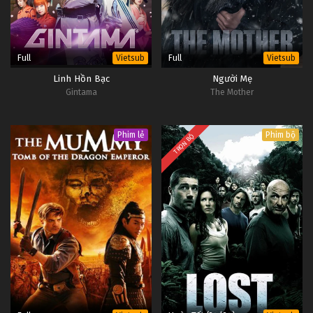
Full
Full
Vietsub
Vietsub
Linh Hồn Bạc
Người Mẹ
Gintama
The Mother
Phim lẻ
Phim bộ
TRỌN BỘ