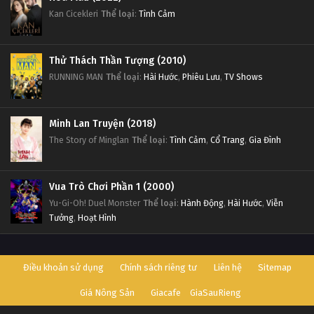
Kan Cicekleri
Thể loại
:
Tình Cảm
Thử Thách Thần Tượng (2010)
RUNNING MAN
Thể loại
:
Hài Hước
,
Phiêu Lưu
,
TV Shows
Minh Lan Truyện (2018)
The Story of Minglan
Thể loại
:
Tình Cảm
,
Cổ Trang
,
Gia Đình
Vua Trò Chơi Phần 1 (2000)
Yu-Gi-Oh! Duel Monster
Thể loại
:
Hành Động
,
Hài Hước
,
Viễn
Tưởng
,
Hoạt Hình
Điều khoản sử dụng
Chính sách riêng tư
Liên hệ
Sitemap
Giá Nông Sản
Giacafe
GiaSauRieng