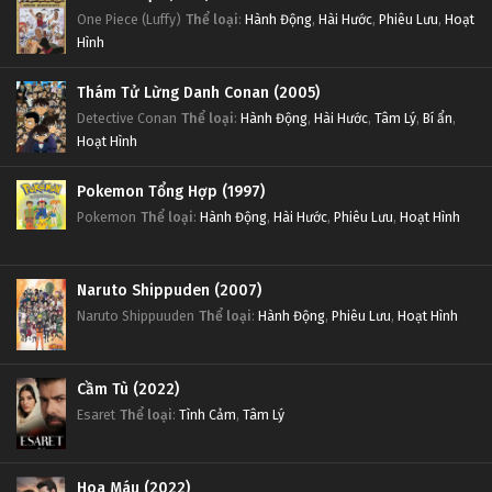
One Piece (Luffy)
Thể loại
:
Hành Động
,
Hài Hước
,
Phiêu Lưu
,
Hoạt
Hình
Thám Tử Lừng Danh Conan (2005)
Detective Conan
Thể loại
:
Hành Động
,
Hài Hước
,
Tâm Lý
,
Bí ẩn
,
Hoạt Hình
Pokemon Tổng Hợp (1997)
Pokemon
Thể loại
:
Hành Động
,
Hài Hước
,
Phiêu Lưu
,
Hoạt Hình
Naruto Shippuden (2007)
Naruto Shippuuden
Thể loại
:
Hành Động
,
Phiêu Lưu
,
Hoạt Hình
Cầm Tù (2022)
Esaret
Thể loại
:
Tình Cảm
,
Tâm Lý
Hoa Máu (2022)