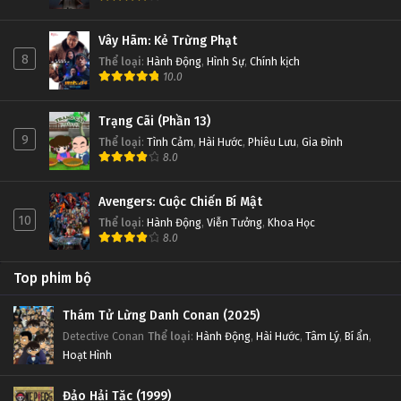
Vây Hãm: Kẻ Trừng Phạt
8
Thể loại
:
Hành Động
,
Hình Sự
,
Chính kịch
10.0
Trạng Cãi (Phần 13)
9
Thể loại
:
Tình Cảm
,
Hài Hước
,
Phiêu Lưu
,
Gia Đình
8.0
Avengers: Cuộc Chiến Bí Mật
10
Thể loại
:
Hành Động
,
Viễn Tưởng
,
Khoa Học
8.0
Top phim bộ
Thám Tử Lừng Danh Conan (2025)
Detective Conan
Thể loại
:
Hành Động
,
Hài Hước
,
Tâm Lý
,
Bí ẩn
,
Hoạt Hình
Đảo Hải Tặc (1999)