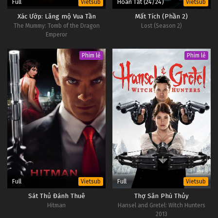
Full
Hoàn Tất (24/24)
Vietsub
Vietsub
Xác Ướp: Lăng mộ Vua Tần
Mất Tích (Phần 2)
The Mummy: Tomb of the Dragon
Lost (Season 2)
Emperor
Phim lẻ
Phim lẻ
Full
Full
Vietsub
Vietsub
Sát Thủ Đánh Thuê
Thợ Săn Phù Thủy
Hitman
Hansel and Gretel: Witch Hunters
2013