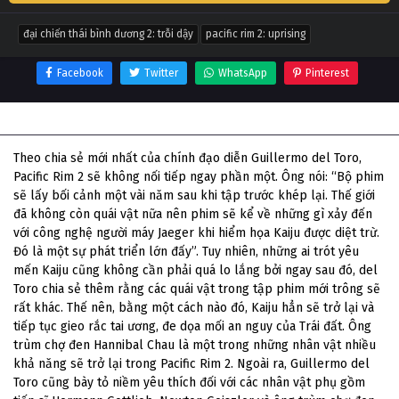
đại chiến thái bình dương 2: trỗi dậy
pacific rim 2: uprising
Facebook
Twitter
WhatsApp
Pinterest
Thông tin phim Đại Chiến Thái Bình Dương 2: Trỗi Dậy
Theo chia sẻ mới nhất của chính đạo diễn Guillermo del Toro,
Pacific Rim 2 sẽ không nối tiếp ngay phần một. Ông nói: “Bộ phim
sẽ lấy bối cảnh một vài năm sau khi tập trước khép lại. Thế giới
đã không còn quái vật nữa nên phim sẽ kể về những gì xảy đến
với công nghệ người máy Jaeger khi hiểm họa Kaiju được diệt trừ.
Đó là một sự phát triển lớn đấy”. Tuy nhiên, những ai trót yêu
mến Kaiju cũng không cần phải quá lo lắng bởi ngay sau đó, del
Toro chia sẻ thêm rằng các quái vật trong tập phim mới trông sẽ
rất khác. Thế nên, bằng một cách nào đó, Kaiju hẳn sẽ trở lại và
tiếp tục gieo rắc tai ương, đe dọa mối an nguy của Trái đất. Ông
trùm chợ đen Hannibal Chau là một trong những nhân vật nhiều
khả năng sẽ trở lại trong Pacific Rim 2. Ngoài ra, Guillermo del
Toro cũng bày tỏ niềm yêu thích đối với các nhân vật phụ gồm