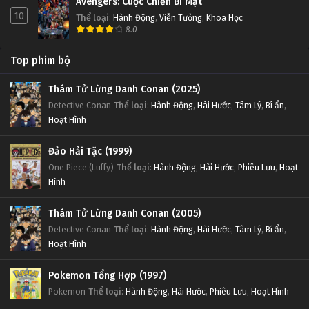
Avengers: Cuộc Chiến Bí Mật
10
Thể loại
:
Hành Động
,
Viễn Tưởng
,
Khoa Học
8.0
Top phim bộ
Thám Tử Lừng Danh Conan (2025)
Detective Conan
Thể loại
:
Hành Động
,
Hài Hước
,
Tâm Lý
,
Bí ẩn
,
Hoạt Hình
Đảo Hải Tặc (1999)
One Piece (Luffy)
Thể loại
:
Hành Động
,
Hài Hước
,
Phiêu Lưu
,
Hoạt
Hình
Thám Tử Lừng Danh Conan (2005)
Detective Conan
Thể loại
:
Hành Động
,
Hài Hước
,
Tâm Lý
,
Bí ẩn
,
Hoạt Hình
Pokemon Tổng Hợp (1997)
Pokemon
Thể loại
:
Hành Động
,
Hài Hước
,
Phiêu Lưu
,
Hoạt Hình