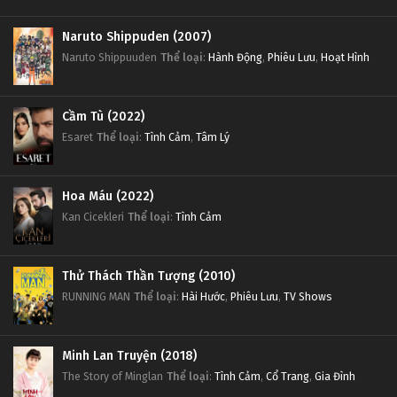
Naruto Shippuden (2007)
Naruto Shippuuden
Thể loại
:
Hành Động
,
Phiêu Lưu
,
Hoạt Hình
Cầm Tù (2022)
Esaret
Thể loại
:
Tình Cảm
,
Tâm Lý
Hoa Máu (2022)
Kan Cicekleri
Thể loại
:
Tình Cảm
Thử Thách Thần Tượng (2010)
RUNNING MAN
Thể loại
:
Hài Hước
,
Phiêu Lưu
,
TV Shows
Minh Lan Truyện (2018)
The Story of Minglan
Thể loại
:
Tình Cảm
,
Cổ Trang
,
Gia Đình