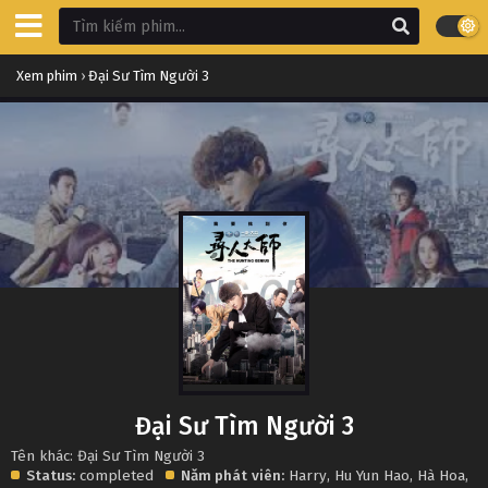
Xem phim
›
Đại Sư Tìm Người 3
Đại Sư Tìm Người 3
Tên khác: Đại Sư Tìm Người 3
Status:
completed
Năm phát
viên:
Harry
,
Hu Yun Hao
,
Hà Hoa
,