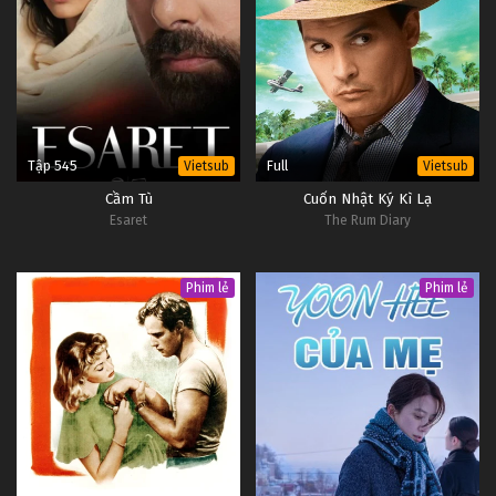
Tập 545
Full
Vietsub
Vietsub
Cầm Tù
Cuốn Nhật Ký Kì Lạ
Esaret
The Rum Diary
Phim lẻ
Phim lẻ