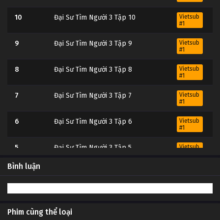
10
Đại Sư Tìm Người 3 Tập 10
Vietsub
#1
9
Đại Sư Tìm Người 3 Tập 9
Vietsub
#1
8
Đại Sư Tìm Người 3 Tập 8
Vietsub
#1
7
Đại Sư Tìm Người 3 Tập 7
Vietsub
#1
6
Đại Sư Tìm Người 3 Tập 6
Vietsub
#1
5
Đại Sư Tìm Người 3 Tập 5
Vietsub
#1
Bình luận
4
Đại Sư Tìm Người 3 Tập 4
Vietsub
#1
3
Đại Sư Tìm Người 3 Tập 3
Vietsub
#1
Phim cùng thể loại