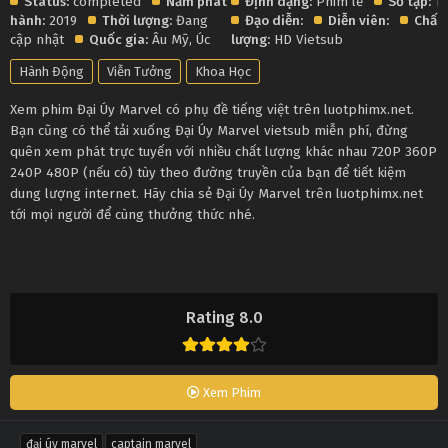
Status:
completed
Năm phát
Định dạng:
Phim lẻ
Số tập:
1
hành:
2019
Thời lượng:
Đang
Đạo diễn:
Diễn viên:
Chất
cập nhật
Quốc gia:
Âu Mỹ
,
Úc
lượng:
HD Vietsub
Hành Động
Viễn Tưởng
Khoa Học
Xem phim Đại Úy Marvel có phụ đề tiếng việt trên luotphimx.net.
Bạn cũng có thể tải xuống Đại Úy Marvel vietsub miễn phí, đừng
quên xem phát trực tuyến với nhiều chất lượng khác nhau 720P 360P
240P 480P (nếu có) tùy theo đường truyền của bạn để tiết kiệm
dung lượng internet. Hãy chia sẻ Đại Úy Marvel trên luotphimx.net
tới mọi người để cùng thưởng thức nhé.
Rating 8.0
Xem Phim
đại úy marvel
captain marvel