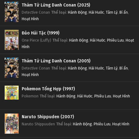
Thám Tử Lừng Danh Conan (2025)
Detective Conan
Thể loại
:
Hành Động
,
Hài Hước
,
Tâm Lý
,
Bí ẩn
,
Hoạt Hình
Đảo Hải Tặc (1999)
One Piece (Luffy)
Thể loại
:
Hành Động
,
Hài Hước
,
Phiêu Lưu
,
Hoạt
Hình
Thám Tử Lừng Danh Conan (2005)
Detective Conan
Thể loại
:
Hành Động
,
Hài Hước
,
Tâm Lý
,
Bí ẩn
,
Hoạt Hình
Pokemon Tổng Hợp (1997)
Pokemon
Thể loại
:
Hành Động
,
Hài Hước
,
Phiêu Lưu
,
Hoạt Hình
Naruto Shippuden (2007)
Naruto Shippuuden
Thể loại
:
Hành Động
,
Phiêu Lưu
,
Hoạt Hình