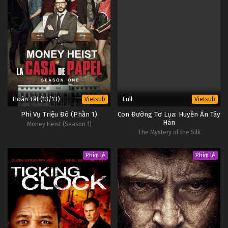
Hoàn Tất (13/13)
Full
Vietsub
Vietsub
Phi Vụ Triệu Đô (Phần 1)
Con Đường Tơ Lụa: Huyền Án Tây
Hán
Money Heist (Season 1)
The Mystery of the Silk
Phim lẻ
Phim lẻ