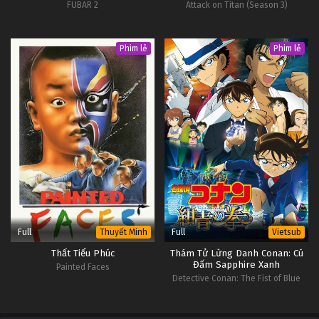
FUBAR 2
Attack on Titan (Season 3)
Phim lẻ
Phim lẻ
Full
Full
Thuyết Minh
Vietsub
Thất Tiểu Phúc
Thám Tử Lừng Danh Conan: Cú
Đấm Sapphire Xanh
Painted Faces
Detective Conan: The Fist of Blue
Sapphire