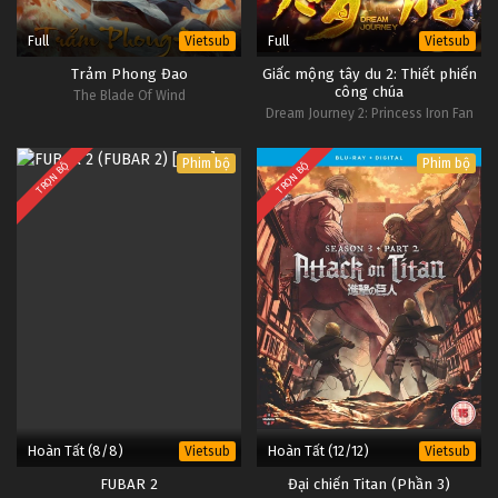
Full
Full
Vietsub
Vietsub
Trảm Phong Đao
Giấc mộng tây du 2: Thiết phiến
công chúa
The Blade Of Wind
Dream Journey 2: Princess Iron Fan
Phim bộ
Phim bộ
TRỌN BỘ
TRỌN BỘ
Hoàn Tất (8/8)
Hoàn Tất (12/12)
Vietsub
Vietsub
FUBAR 2
Đại chiến Titan (Phần 3)