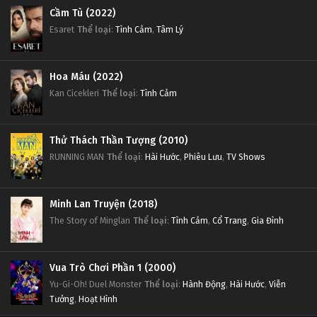
Cầm Tù (2022)
Esaret
Thể loại
:
Tình Cảm
,
Tâm Lý
Hoa Máu (2022)
Kan Cicekleri
Thể loại
:
Tình Cảm
Thử Thách Thần Tượng (2010)
RUNNING MAN
Thể loại
:
Hài Hước
,
Phiêu Lưu
,
TV Shows
Minh Lan Truyện (2018)
The Story of Minglan
Thể loại
:
Tình Cảm
,
Cổ Trang
,
Gia Đình
Vua Trò Chơi Phần 1 (2000)
Yu-Gi-Oh! Duel Monster
Thể loại
:
Hành Động
,
Hài Hước
,
Viễn
Tưởng
,
Hoạt Hình