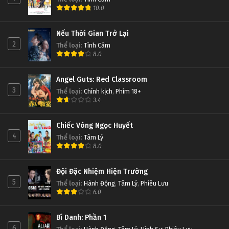
10.0
Nếu Thời Gian Trở Lại
2
Thể loại
:
Tình Cảm
8.0
Angel Guts: Red Classroom
3
Thể loại
:
Chính kịch
,
Phim 18+
3.4
Chiếc Vòng Ngọc Huyết
4
Thể loại
:
Tâm Lý
8.0
Đội Đặc Nhiệm Hiện Trường
5
Thể loại
:
Hành Động
,
Tâm Lý
,
Phiêu Lưu
6.0
Bí Danh: Phần 1
6