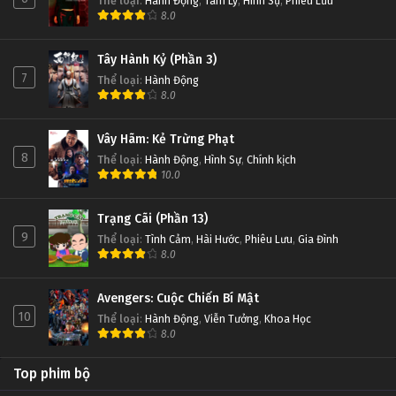
Thể loại
:
Hành Động
,
Tâm Lý
,
Hình Sự
,
Phiêu Lưu
8.0
Tây Hành Kỷ (Phần 3)
7
Thể loại
:
Hành Động
8.0
Vây Hãm: Kẻ Trừng Phạt
8
Thể loại
:
Hành Động
,
Hình Sự
,
Chính kịch
10.0
Trạng Cãi (Phần 13)
9
Thể loại
:
Tình Cảm
,
Hài Hước
,
Phiêu Lưu
,
Gia Đình
8.0
Avengers: Cuộc Chiến Bí Mật
10
Thể loại
:
Hành Động
,
Viễn Tưởng
,
Khoa Học
8.0
Top phim bộ