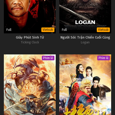
Full
Full
Vietsub
Vietsub
Giây Phút Sinh Tử
Người Sói: Trận Chiến Cuối Cùng
Ticking Clock
Logan
Phim lẻ
Phim lẻ