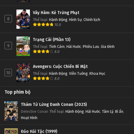
Vây Hãm: Kẻ Trừng Phạt
8
Thể loại
:
Hành Động
,
Hình Sự
,
Chính kịch
10.0
Trạng Cãi (Phần 13)
9
Thể loại
:
Tình Cảm
,
Hài Hước
,
Phiêu Lưu
,
Gia Đình
8.0
Avengers: Cuộc Chiến Bí Mật
10
Thể loại
:
Hành Động
,
Viễn Tưởng
,
Khoa Học
8.0
Top phim bộ
Thám Tử Lừng Danh Conan (2025)
Detective Conan
Thể loại
:
Hành Động
,
Hài Hước
,
Tâm Lý
,
Bí ẩn
,
Hoạt Hình
Đảo Hải Tặc (1999)