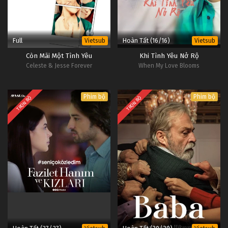
#1
Full
Hoàn Tất (16/16)
Vietsub
Vietsub
Còn Mãi Một Tình Yêu
Khi Tình Yêu Nở Rộ
Celeste & Jesse Forever
When My Love Blooms
Phim bộ
Phim bộ
TRỌN BỘ
TRỌN BỘ