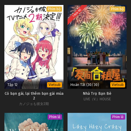
Phim bộ
Phim bộ
TRỌN BỘ
Tập 12
Hoàn Tất (30/30)
Vietsub
Vietsub
Có bạn gái, lại thêm bạn gái mùa
Nhà Trọ Bạn Bè
2
LIVE（V.）HOUSE
カノジョも彼女2期
Phim lẻ
Phim lẻ