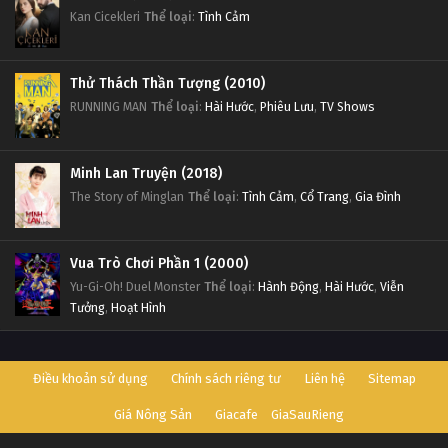
Kan Cicekleri
Thể loại
:
Tình Cảm
Thử Thách Thần Tượng (2010)
RUNNING MAN
Thể loại
:
Hài Hước
,
Phiêu Lưu
,
TV Shows
Minh Lan Truyện (2018)
The Story of Minglan
Thể loại
:
Tình Cảm
,
Cổ Trang
,
Gia Đình
Vua Trò Chơi Phần 1 (2000)
Yu-Gi-Oh! Duel Monster
Thể loại
:
Hành Động
,
Hài Hước
,
Viễn
Tưởng
,
Hoạt Hình
Điều khoản sử dụng
Chính sách riêng tư
Liên hệ
Sitemap
Giá Nông Sản
Giacafe
GiaSauRieng