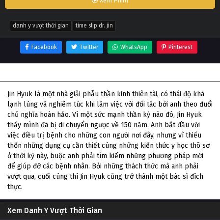
Xem Phim
danh y vượt thời gian
time slip dr. jin
Facebook
Twitter
WhatsApp
Pinterest
Thông tin phim Danh Y Vượt Thời Gian
Jin Hyuk là một nhà giải phẫu thần kinh thiên tài, có thái độ khá
lạnh lùng và nghiêm túc khi làm việc với đối tác bởi anh theo đuổi
chủ nghĩa hoàn hảo. Vì một sức mạnh thần kỳ nào đó, Jin Hyuk
thấy mình đã bị di chuyển ngược về 150 năm. Anh bắt đầu với
việc điều trị bệnh cho những con người nơi đây, nhưng vì thiếu
thốn những dụng cụ cần thiết cùng những kiến thức y học thô sơ
ở thời kỳ này, buộc anh phải tìm kiếm những phương pháp mới
để giúp đỡ các bệnh nhân. Bởi những thách thức mà anh phải
vượt qua, cuối cùng thì Jin Hyuk cũng trở thành một bác sĩ đích
thực.
Xem Danh Y Vượt Thời Gian