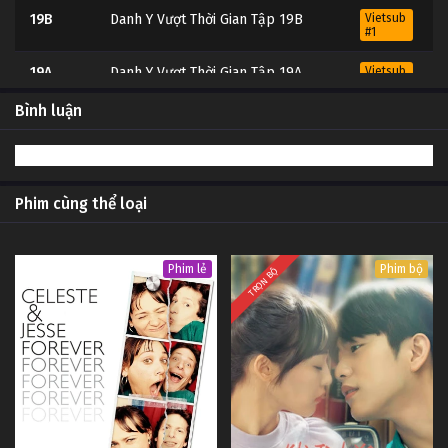
19B
Danh Y Vượt Thời Gian Tập 19B
Vietsub
#1
19A
Danh Y Vượt Thời Gian Tập 19A
Vietsub
#1
Bình luận
18B
Danh Y Vượt Thời Gian Tập 18B
Vietsub
#1
18A
Danh Y Vượt Thời Gian Tập 18A
Vietsub
#1
Phim cùng thể loại
17B
Danh Y Vượt Thời Gian Tập 17B
Vietsub
#1
Phim lẻ
Phim bộ
TRỌN BỘ
17A
Danh Y Vượt Thời Gian Tập 17A
Vietsub
#1
16B
Danh Y Vượt Thời Gian Tập 16B
Vietsub
#1
16A
Danh Y Vượt Thời Gian Tập 16A
Vietsub
#1
15B
Danh Y Vượt Thời Gian Tập 15B
Vietsub