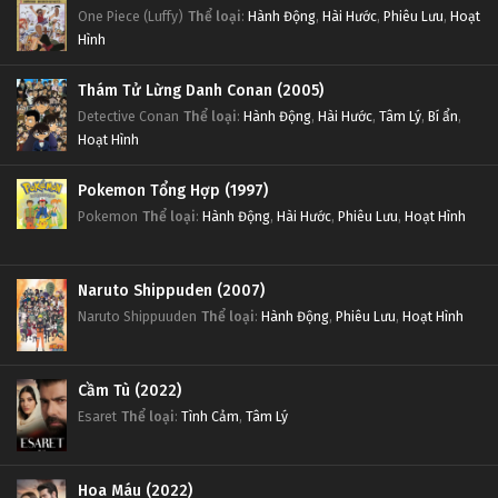
One Piece (Luffy)
Thể loại
:
Hành Động
,
Hài Hước
,
Phiêu Lưu
,
Hoạt
Hình
Thám Tử Lừng Danh Conan (2005)
Detective Conan
Thể loại
:
Hành Động
,
Hài Hước
,
Tâm Lý
,
Bí ẩn
,
Hoạt Hình
Pokemon Tổng Hợp (1997)
Pokemon
Thể loại
:
Hành Động
,
Hài Hước
,
Phiêu Lưu
,
Hoạt Hình
Naruto Shippuden (2007)
Naruto Shippuuden
Thể loại
:
Hành Động
,
Phiêu Lưu
,
Hoạt Hình
Cầm Tù (2022)
Esaret
Thể loại
:
Tình Cảm
,
Tâm Lý
Hoa Máu (2022)