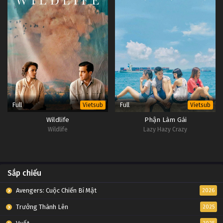
Full
Full
Vietsub
Vietsub
Wildlife
Phận Làm Gái
Wildlife
Lazy Hazy Crazy
Sắp chiếu
Avengers: Cuộc Chiến Bí Mật
2026
Trưởng Thành Lên
2025