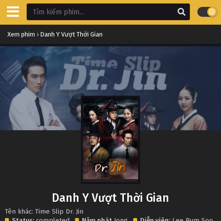
Xem phim
›
Danh Y Vượt Thời Gian
Danh Y Vượt Thời Gian
Tên khác: Time Slip Dr. Jin
Status:
completed
Năm phát
Jong
Diễn viên:
Lee Bum Soo
,