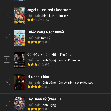
Angel Guts: Red Classroom
3
Thể loại
:
Chính kịch
,
Phim 18+
3.4
Chiếc Vòng Ngọc Huyết
4
Thể loại
:
Tâm Lý
8.0
Đội Đặc Nhiệm Hiện Trường
5
Thể loại
:
Hành Động
,
Tâm Lý
,
Phiêu Lưu
6.0
Bí Danh: Phần 1
6
Thể loại
:
Hành Động
,
Tâm Lý
,
Hình Sự
,
Phiêu Lưu
8.0
Tây Hành Kỷ (Phần 3)
7
Thể loại
:
Hành Động
8.0