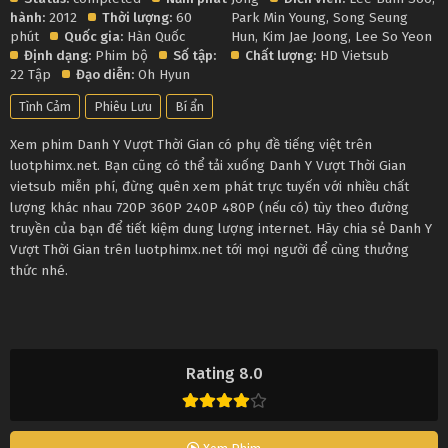
hành:
2012
Thời lượng:
60
Park Min Young
,
Song Seung
phút
Quốc gia:
Hàn Quốc
Hun
,
Kim Jae Joong
,
Lee So Yeon
Định dạng:
Phim bộ
Số tập:
Chất lượng:
HD Vietsub
22 Tập
Đạo diễn:
Oh Hyun
Tình Cảm
Phiêu Lưu
Bí ẩn
Xem phim Danh Y Vượt Thời Gian có phụ đề tiếng việt trên
luotphimx.net. Bạn cũng có thể tải xuống Danh Y Vượt Thời Gian
vietsub miễn phí, đừng quên xem phát trực tuyến với nhiều chất
lượng khác nhau 720P 360P 240P 480P (nếu có) tùy theo đường
truyền của bạn để tiết kiệm dung lượng internet. Hãy chia sẻ Danh Y
Vượt Thời Gian trên luotphimx.net tới mọi người để cùng thưởng
thức nhé.
Rating 8.0