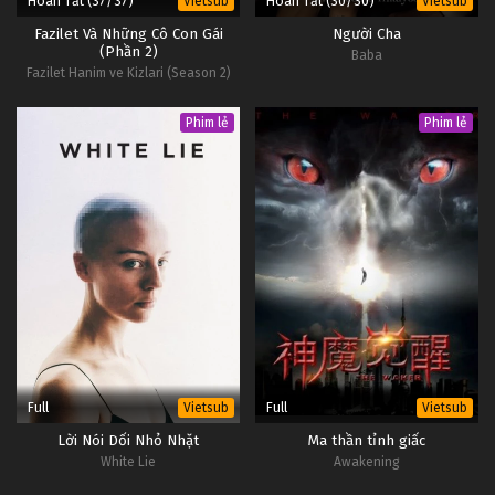
Hoàn Tất (37/37)
Hoàn Tất (30/30)
Vietsub
Vietsub
Fazilet Và Những Cô Con Gái
Người Cha
(Phần 2)
Baba
Fazilet Hanim ve Kizlari (Season 2)
Phim lẻ
Phim lẻ
Full
Full
Vietsub
Vietsub
Lời Nói Dối Nhỏ Nhặt
Ma thần tỉnh giấc
White Lie
Awakening