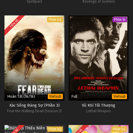
Spiritpact
Revenge of JooHero
Phim bộ
Phim lẻ
TRỌN BỘ
Hoàn Tất (16/16)
Full
Vietsub
Vietsub
Xác Sống Đáng Sợ (Phần 3)
Vũ Khí Tối Thượng
Fear the Walking Dead (Season 3)
Lethal Weapon
Phim bộ
Phim bộ
TRỌN BỘ
TRỌN BỘ