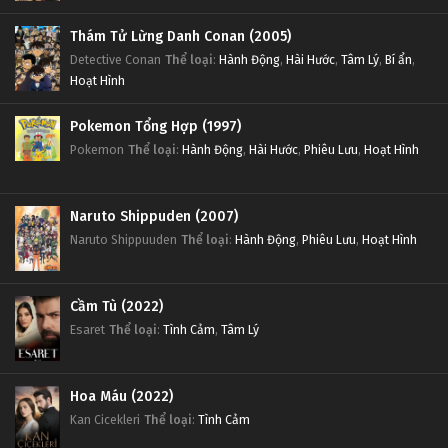
Thám Tử Lừng Danh Conan (2005)
Detective Conan
Thể loại
:
Hành Động
,
Hài Hước
,
Tâm Lý
,
Bí ẩn
,
Hoạt Hình
Pokemon Tổng Hợp (1997)
Pokemon
Thể loại
:
Hành Động
,
Hài Hước
,
Phiêu Lưu
,
Hoạt Hình
Naruto Shippuden (2007)
Naruto Shippuuden
Thể loại
:
Hành Động
,
Phiêu Lưu
,
Hoạt Hình
Cầm Tù (2022)
Esaret
Thể loại
:
Tình Cảm
,
Tâm Lý
Hoa Máu (2022)
Kan Cicekleri
Thể loại
:
Tình Cảm