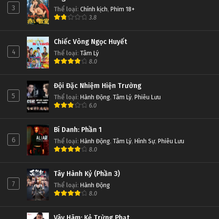
3
Thể loại
:
Chính kịch
,
Phim 18+
3.8
Chiếc Vòng Ngọc Huyết
4
Thể loại
:
Tâm Lý
8.0
Đội Đặc Nhiệm Hiện Trường
5
Thể loại
:
Hành Động
,
Tâm Lý
,
Phiêu Lưu
6.0
Bí Danh: Phần 1
6
Thể loại
:
Hành Động
,
Tâm Lý
,
Hình Sự
,
Phiêu Lưu
8.0
Tây Hành Kỷ (Phần 3)
7
Thể loại
:
Hành Động
8.0
Vây Hãm: Kẻ Trừng Phạt