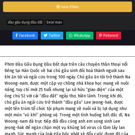
Xem Phim
đầu gấu đụng đầu đất
bear man
Facebook
Twitter
WhatsApp
Pinterest
Thông tin phim Đầu Gấu Đụng Đầu Đất
Phim Đầu Gấu Đụng Đầu Đất dựa trên câu chuyện thần thoại nổi
tiếng tại Hàn Quốc về hai chú gấu sinh đôi hoá thành người sau
khi ăn tỏi và ngải cứu trong 100 ngày. Chú gấu ăn tỏi trở thành Na
Woong-nam, được một cặp vợ chồng nhà khoa học mang về nuôi
nấng, tuy chỉ mới 25 tuổi nhưng lại sở hữu “giao diện” của một
ông chú 52 với cái “đầu đất” ngây thơ, hiền lành. Trong khi đó,
chú gấu ăn ngải cứu trở thành “đầu gấu” Lee Jeong-hak, được
một tên trùm tổ chức tội phạm mang về nuôi và bị lợi dụng như
một món “vũ khí” phòng vệ. Trong một tình huống bất đắc dĩ, Na
Woong-nam đã trực tiếp đối đầu cùng anh em song sinh Lee
Jeong-hak để ngăn chặn một vụ khủng bố virus có tầm lây lan
mạnh. Sức mạnh của loài gấu bộc phát sẽ đẩy cuộc đụng độ của