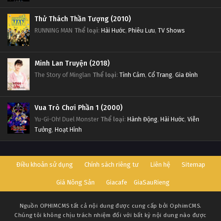
Thử Thách Thần Tượng (2010)
RUNNING MAN
Thể loại
:
Hài Hước
,
Phiêu Lưu
,
TV Shows
Minh Lan Truyện (2018)
The Story of Minglan
Thể loại
:
Tình Cảm
,
Cổ Trang
,
Gia Đình
Vua Trò Chơi Phần 1 (2000)
Yu-Gi-Oh! Duel Monster
Thể loại
:
Hành Động
,
Hài Hước
,
Viễn
Tưởng
,
Hoạt Hình
Điều khoản sử dụng
Chính sách riêng tư
Liên hệ
Sitemap
Giá Nông Sản
Giacafe
GiaSauRieng
Nguồn
OPHIMCMS
tất cả nội dung được cung cấp bởi OphimCMS.
Chúng tôi không chịu trách nhiệm đối với bất kỳ nội dung nào được