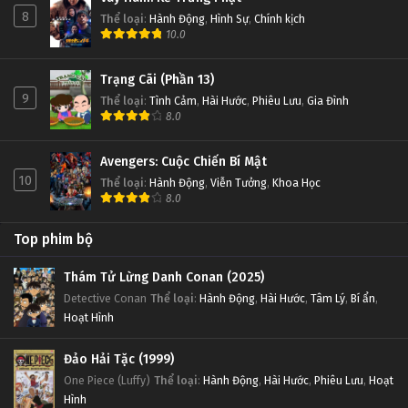
8
Thể loại
:
Hành Động
,
Hình Sự
,
Chính kịch
10.0
Trạng Cãi (Phần 13)
9
Thể loại
:
Tình Cảm
,
Hài Hước
,
Phiêu Lưu
,
Gia Đình
8.0
Avengers: Cuộc Chiến Bí Mật
10
Thể loại
:
Hành Động
,
Viễn Tưởng
,
Khoa Học
8.0
Top phim bộ
Thám Tử Lừng Danh Conan (2025)
Detective Conan
Thể loại
:
Hành Động
,
Hài Hước
,
Tâm Lý
,
Bí ẩn
,
Hoạt Hình
Đảo Hải Tặc (1999)
One Piece (Luffy)
Thể loại
:
Hành Động
,
Hài Hước
,
Phiêu Lưu
,
Hoạt
Hình