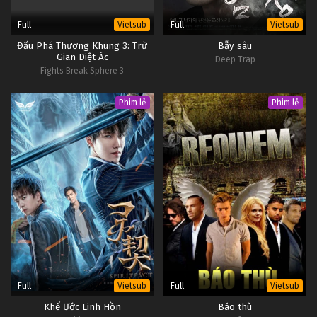
Full
Full
Vietsub
Vietsub
Đấu Phá Thương Khung 3: Trừ
Bẫy sâu
Gian Diệt Ác
Deep Trap
Fights Break Sphere 3
Phim lẻ
Phim lẻ
Full
Full
Vietsub
Vietsub
Khế Ước Linh Hồn
Báo thù