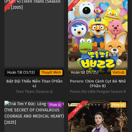
Hoàn Tất (13/13)
Hoàn tất (25/25)
Thuyết Minh
Vietsub
Biệt Đội Thiếu Niên Titan (Phần
Pororo: Chim Cánh Cụt Bé Nhỏ
4)
(Phần 8)
Teen Titans (Season 4)
Pororo the Little Penguin Season 8
Phim lẻ
Phim bộ
TRỌN BỘ