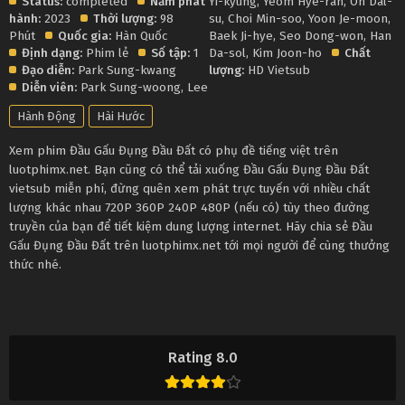
Status:
completed
Năm phát
Yi-kyung
,
Yeom Hye-ran
,
Oh Dal-
hành:
2023
Thời lượng:
98
su
,
Choi Min-soo
,
Yoon Je-moon
,
Phút
Quốc gia:
Hàn Quốc
Baek Ji-hye
,
Seo Dong-won
,
Han
Định dạng:
Phim lẻ
Số tập:
1
Da-sol
,
Kim Joon-ho
Chất
Đạo diễn:
Park Sung-kwang
lượng:
HD Vietsub
Diễn viên:
Park Sung-woong
,
Lee
Hành Động
Hài Hước
Xem phim Đầu Gấu Đụng Đầu Đất có phụ đề tiếng việt trên
luotphimx.net. Bạn cũng có thể tải xuống Đầu Gấu Đụng Đầu Đất
vietsub miễn phí, đừng quên xem phát trực tuyến với nhiều chất
lượng khác nhau 720P 360P 240P 480P (nếu có) tùy theo đường
truyền của bạn để tiết kiệm dung lượng internet. Hãy chia sẻ Đầu
Gấu Đụng Đầu Đất trên luotphimx.net tới mọi người để cùng thưởng
thức nhé.
Rating 8.0