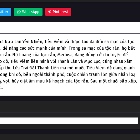
itter
WhatsApp
Pinterest
g Chiến
ới Nạp Lan Yên Nhiên, Tiêu Viêm và Dược Lão đã đến sa mạc của tộc
ên, để nâng cao sức mạnh của mình. Trong sa mạc của tộc rắn, họ bất
ộc rắn. Nữ hoàng của tộc rắn, Medusa, đang đóng cửa tu luyện để
Do đó, Tiêu Viêm liên minh với Thanh Lân và Mực Lực, cùng nhau xâm
ấp thụ Lửa Trái Đất Thanh Liên mà mê muội, Tiêu Viêm dễ dàng giành
ong khi đó, bên ngoài thành phố, cuộc chiến tranh lớn giữa nhân loại
ng vọt, hủy diệt âm mưu kế hoạch của tộc rắn. Sau một chuỗi sắp xếp,
..