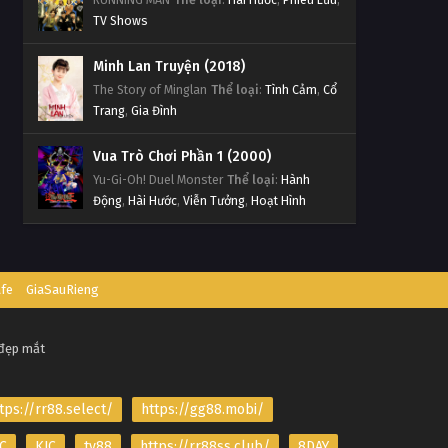
TV Shows
Minh Lan Truyện (2018)
The Story of Minglan
Thể loại
:
Tình Cảm
,
Cổ
Trang
,
Gia Đình
Vua Trò Chơi Phần 1 (2000)
Yu-Gi-Oh! Duel Monster
Thể loại
:
Hành
Động
,
Hài Hước
,
Viễn Tưởng
,
Hoạt Hình
afe
GiaSauRieng
 đẹp mắt
tps://rr88.select/
https://gg88.mobi/
C
KJC
tv88
https://rr88ss.club/
8DAY