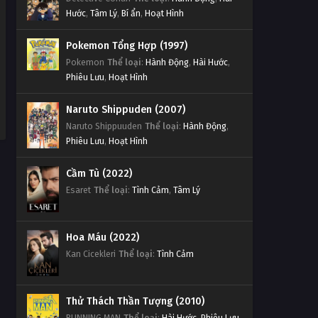
Hước
,
Tâm Lý
,
Bí ẩn
,
Hoạt Hình
Pokemon Tổng Hợp (1997)
Pokemon
Thể loại
:
Hành Động
,
Hài Hước
,
Phiêu Lưu
,
Hoạt Hình
Naruto Shippuden (2007)
Naruto Shippuuden
Thể loại
:
Hành Động
,
Phiêu Lưu
,
Hoạt Hình
Cầm Tù (2022)
Esaret
Thể loại
:
Tình Cảm
,
Tâm Lý
Hoa Máu (2022)
Kan Cicekleri
Thể loại
:
Tình Cảm
Thử Thách Thần Tượng (2010)
RUNNING MAN
Thể loại
:
Hài Hước
,
Phiêu Lưu
,