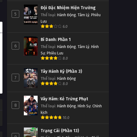
Đội Đặc Nhiệm Hiện Trường
5
Thể loại
:
Hành Động
,
Tâm Lý
,
Phiêu
Lưu
6.0
Bí Danh: Phần 1
6
Thể loại
:
Hành Động
,
Tâm Lý
,
Hình
Sự
,
Phiêu Lưu
8.0
Tây Hành Kỷ (Phần 3)
7
Thể loại
:
Hành Động
8.0
Vây Hãm: Kẻ Trừng Phạt
8
Thể loại
:
Hành Động
,
Hình Sự
,
Chính
kịch
10.0
Trạng Cãi (Phần 13)