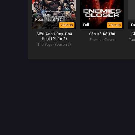
Hoàn Tất (8/8)
Full
Fu
Vietsub
Vietsub
Siêu Anh Hùng Phá
Cận Kề Kẻ Thù
G
Hoại (Phần 2)
Enemies Closer
Tan
The Boys (Season 2)