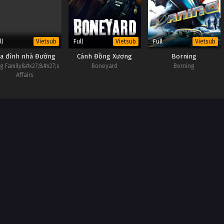
ll
Full
Full
Vietsub
Vietsub
Vietsub
ia đình nhà Đường
Cánh Đồng Xương
Borning
g Family&#x27;&#x27;s
Boneyard
Borning
Affairs