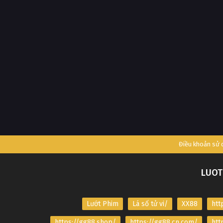
Điều khoản sử
LUOT
Lướt Phim
Lá số tử vi/
XX88
htt
https://gg88.shop/
https://gg88.cn.com/
htt