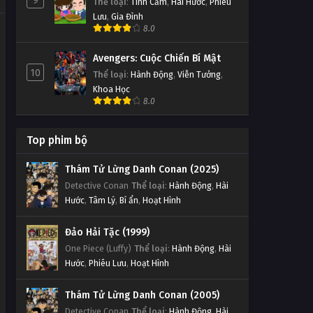
9
Thể loại
:
Tình Cảm
,
Hài Hước
,
Phiêu
Lưu
,
Gia Đình
8.0
Avengers: Cuộc Chiến Bí Mật
10
Thể loại
:
Hành Động
,
Viễn Tưởng
,
Khoa Học
8.0
Top phim bộ
Thám Tử Lừng Danh Conan (2025)
Detective Conan
Thể loại
:
Hành Động
,
Hài
Hước
,
Tâm Lý
,
Bí ẩn
,
Hoạt Hình
Đảo Hải Tặc (1999)
One Piece (Luffy)
Thể loại
:
Hành Động
,
Hài
Hước
,
Phiêu Lưu
,
Hoạt Hình
Thám Tử Lừng Danh Conan (2005)
Detective Conan
Thể loại
:
Hành Động
,
Hài