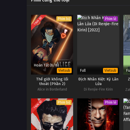
TRỌN BỘ
Phim bộ
Phim lẻ
Hoàn Tất (8/8)
Full
Fu
Vietsub
Vietsub
Thế giới không lối
Địch Nhân Kiệt: Kỳ Lân
Z
thoát (Phần 2)
Lửa
Alice in Borderland
Di Renjie-Fire Kirin
Za
(Season 2)
TRỌN BỘ
Phim bộ
Phim lẻ