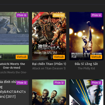
TRỌN BỘ
Phim lẻ
Phim bộ
Phim lẻ
Hoàn Tất (25/25)
ll
Full
Vietsub
Vietsub
Vietsub
atoichi Meets the
Đại chiến Titan (Phần 1)
Đấu Sĩ Lồng Sắt
One-Armed
Attack on Titan (Season 1)
The Philly Kid
Swordsman
toichi Meets the One-
Armed Swordsman
Phim lẻ
Phim lẻ
Phim lẻ