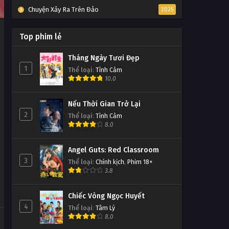
Chuyện Xảy Ra Trên Đảo
2025
Top phim lẻ
Tháng Ngày Tươi Đẹp
1
Thể loại
:
Tình Cảm
10.0
Nếu Thời Gian Trở Lại
2
Thể loại
:
Tình Cảm
8.0
Angel Guts: Red Classroom
3
Thể loại
:
Chính kịch
,
Phim 18+
3.8
Chiếc Vòng Ngọc Huyết
4
Thể loại
:
Tâm Lý
8.0