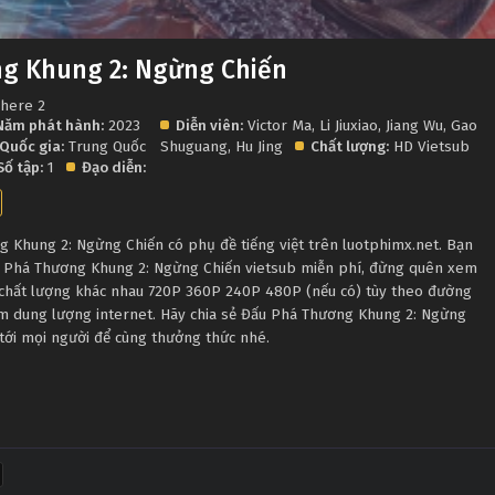
g Khung 2: Ngừng Chiến
phere 2
Năm phát hành:
2023
Diễn viên:
Victor Ma
,
Li Jiuxiao
,
Jiang Wu
,
Gao
Quốc gia:
Trung Quốc
Shuguang
,
Hu Jing
Chất lượng:
HD Vietsub
Số tập:
1
Đạo diễn:
Khung 2: Ngừng Chiến có phụ đề tiếng việt trên luotphimx.net. Bạn
u Phá Thương Khung 2: Ngừng Chiến vietsub miễn phí, đừng quên xem
u chất lượng khác nhau 720P 360P 240P 480P (nếu có) tùy theo đường
iệm dung lượng internet. Hãy chia sẻ Đấu Phá Thương Khung 2: Ngừng
tới mọi người để cùng thưởng thức nhé.