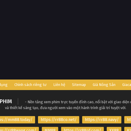
 dụng
Chính sách riêng tư
Liên hệ
Sitemap
Giá Nông Sản
Giac
PHIM
- Nền tảng xem phim trực tuyến đỉnh cao, nổi bật với giao diện
và thiết kế sáng tạo, đưa người xem vào một hành trình giải trí tuyệt vời.
ps://mm88.today/
https://rr88co.net/
https://rr88.navy/
ht
ps://rr88wang.com/
MM88
https://rr88rd.com/
XX88
KJ