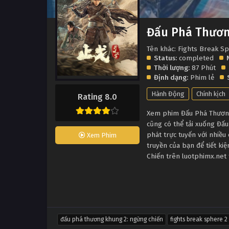
Đấu Phá Thươn
Tên khác: Fights Break S
Status:
completed
Thời lượng:
87 Phút
Định dạng:
Phim lẻ
Hành Động
Chính kịch
Rating 8.0
Xem phim Đấu Phá Thương 
cũng có thể tải xuống Đấ
phát trực tuyến với nhiề
Xem Phim
truyền của bạn để tiết k
Chiến trên luotphimx.net 
đấu phá thương khung 2: ngừng chiến
fights break sphere 2