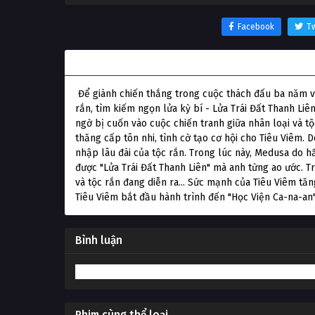
Facebook
Tw
Thông tin phim Đấu Phá Thương Khung 2: Ngừn
Để giành chiến thắng trong cuộc thách đấu ba năm v
rắn, tìm kiếm ngọn lửa kỳ bí - Lửa Trái Đất Thanh Li
ngờ bị cuốn vào cuộc chiến tranh giữa nhân loại và t
thăng cấp tôn nhi, tình cờ tạo cơ hội cho Tiêu Viêm. 
nhập lâu đài của tộc rắn. Trong lúc này, Medusa do h
được "Lửa Trái Đất Thanh Liên" mà anh từng ao ước. Tr
và tộc rắn đang diễn ra... Sức mạnh của Tiêu Viêm tă
Tiêu Viêm bắt đầu hành trình đến "Học Viện Ca-na-an".
Bình luận
Phim cùng thể loại