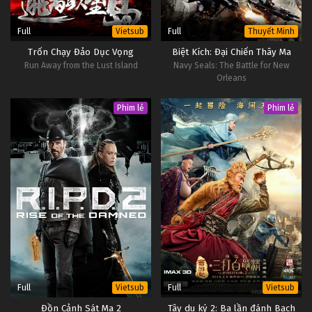
Đêm Định Mệnh: Vô Hạn Kiếm Giới Tập 3
Full
Full
Vietsub
Thuyết Minh
Tập 3
Trốn Chạy Đảo Dục Vọng
Biệt Kích: Đại Chiến Thây Ma
Run Away from the Lust Island
Navy Seals: The Battle for New
Orleans
Đêm Định Mệnh: Vô Hạn Kiếm Giới Tập 2
Tập 2
Phim lẻ
Phim lẻ
Đêm Định Mệnh: Vô Hạn Kiếm Giới Tập 1
Tập 1
Full
Full
Vietsub
Vietsub
Đồn Cảnh Sát Ma 2
Tây du ký 2: Ba lần đánh Bạch