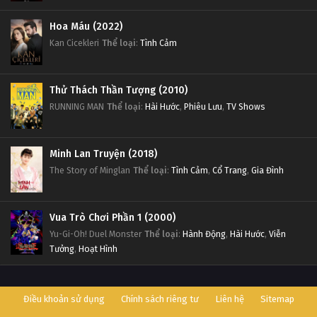
Hoa Máu (2022)
Kan Cicekleri
Thể loại
:
Tình Cảm
Thử Thách Thần Tượng (2010)
RUNNING MAN
Thể loại
:
Hài Hước
,
Phiêu Lưu
,
TV Shows
Minh Lan Truyện (2018)
The Story of Minglan
Thể loại
:
Tình Cảm
,
Cổ Trang
,
Gia Đình
Vua Trò Chơi Phần 1 (2000)
Yu-Gi-Oh! Duel Monster
Thể loại
:
Hành Động
,
Hài Hước
,
Viễn
Tưởng
,
Hoạt Hình
Điều khoản sử dụng
Chính sách riêng tư
Liên hệ
Sitemap