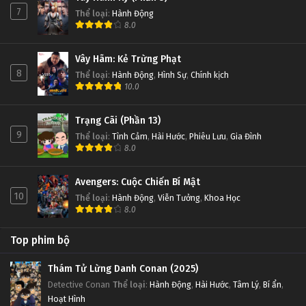
7
Thể loại
:
Hành Động
8.0
Vây Hãm: Kẻ Trừng Phạt
8
Thể loại
:
Hành Động
,
Hình Sự
,
Chính kịch
10.0
Trạng Cãi (Phần 13)
9
Thể loại
:
Tình Cảm
,
Hài Hước
,
Phiêu Lưu
,
Gia Đình
8.0
Avengers: Cuộc Chiến Bí Mật
10
Thể loại
:
Hành Động
,
Viễn Tưởng
,
Khoa Học
8.0
Top phim bộ
Thám Tử Lừng Danh Conan (2025)
Detective Conan
Thể loại
:
Hành Động
,
Hài Hước
,
Tâm Lý
,
Bí ẩn
,
Hoạt Hình