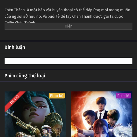
Tập 15
Chén Thánh là một bảo vật huyền thoại có thể đáp ứng mọi mong muốn
của người sở hữu nó. Và buổi lễ để lấy Chén Thánh được gọi là Cuộc
Đêm Định Mệnh: Vô Hạn Kiếm Giới Tập 14
Chiến Chén Thánh.
Tập 14
Đêm Định Mệnh: Vô Hạn Kiếm Giới Tập 13
Bình luận
Tập 13
Đêm Định Mệnh: Vô Hạn Kiếm Giới Tập 12
Phim cùng thể loại
Tập 12
Đêm Định Mệnh: Vô Hạn Kiếm Giới Tập 11
Phim bộ
Phim lẻ
TRỌN BỘ
Tập 11
Đêm Định Mệnh: Vô Hạn Kiếm Giới Tập 10
Tập 10