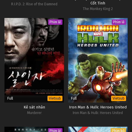
Cốt Tinh
R.I.P.D. 2: Rise of the Damned
The Monkey King 2
Phim lẻ
Phim lẻ
Full
Full
Vietsub
Vietsub
Kẻ sát nhân
Iron Man & Hulk: Heroes United
Murderer
Iron Man & Hulk: Heroes United
Phim lẻ
Phim bộ