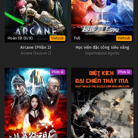
Đêm Định Mệnh: Vô Hạn Kiếm Giới Tập 9
Tập 9
Đêm Định Mệnh: Vô Hạn Kiếm Giới Tập 8
Tập 8
Hoàn tất (9/9)
Full
Vietsub
Vietsub
Arcane (Phần 2)
Học viện đặc công siêu năng
Đêm Định Mệnh: Vô Hạn Kiếm Giới Tập 7
Arcane (Season 2)
Supernatural Agents
Tập 7
Phim lẻ
Phim lẻ
Đêm Định Mệnh: Vô Hạn Kiếm Giới Tập 6
Tập 6
Đêm Định Mệnh: Vô Hạn Kiếm Giới Tập 5
Tập 5
Đêm Định Mệnh: Vô Hạn Kiếm Giới Tập 4
Tập 4