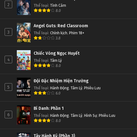
2
Thể loại
:
Tình Cảm
8.0
Angel Guts: Red Classroom
3
Thể loại
:
Chính kịch
,
Phim 18+
3.8
Chiếc Vòng Ngọc Huyết
4
Thể loại
:
Tâm Lý
8.0
Đội Đặc Nhiệm Hiện Trường
5
Thể loại
:
Hành Động
,
Tâm Lý
,
Phiêu Lưu
6.0
Bí Danh: Phần 1
6
Thể loại
:
Hành Động
,
Tâm Lý
,
Hình Sự
,
Phiêu Lưu
8.0
Tây Hành Kỷ (Phần 3)