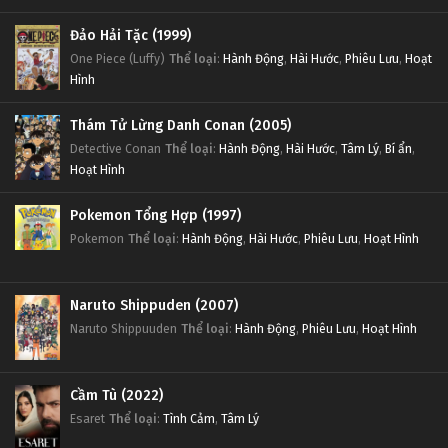
Đảo Hải Tặc (1999)
One Piece (Luffy)
Thể loại
:
Hành Động
,
Hài Hước
,
Phiêu Lưu
,
Hoạt
Hình
Thám Tử Lừng Danh Conan (2005)
Detective Conan
Thể loại
:
Hành Động
,
Hài Hước
,
Tâm Lý
,
Bí ẩn
,
Hoạt Hình
Pokemon Tổng Hợp (1997)
Pokemon
Thể loại
:
Hành Động
,
Hài Hước
,
Phiêu Lưu
,
Hoạt Hình
Naruto Shippuden (2007)
Naruto Shippuuden
Thể loại
:
Hành Động
,
Phiêu Lưu
,
Hoạt Hình
Cầm Tù (2022)
Esaret
Thể loại
:
Tình Cảm
,
Tâm Lý