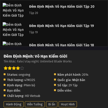
Đêm Định Mệnh: Vô Hạn Kiếm Giới Tập 20
Tập 20
Đêm Định Mệnh: Vô Hạn Kiếm Giới Tập 19
Tập 19
Đêm Định Mệnh: Vô Hạn Kiếm Giới Tập 18
Tập 18
Đêm Định Mệnh: Vô Hạn Kiếm Giới
Tên khác: Fate/stay night: Unlimited Blade Works
Đêm Định Mệnh: Vô Hạn Kiếm Giới Tập 17
Tập 17
Status:
ongoing
Năm phát hành:
2014
Thời lượng:
47M32S
Quốc gia:
Nhật Bản
Đêm Định Mệnh: Vô Hạn Kiếm Giới Tập 16
Định dạng:
Phim bộ
Số tập:
29 Tập
Tập 16
Đạo diễn:
Diễn viên:
Chất lượng:
HD Vietsub
Đêm Định Mệnh: Vô Hạn Kiếm Giới Tập 15
Hành Động
Viễn Tưởng
Bí ẩn
Hoạt Hình