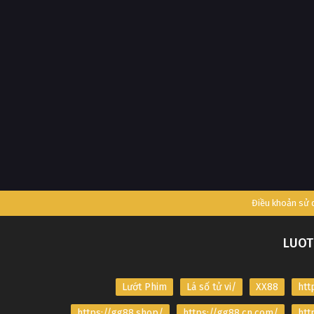
Điều khoản sử
LUOT
Lướt Phim
Lá số tử vi/
XX88
htt
https://gg88.shop/
https://gg88.cn.com/
htt