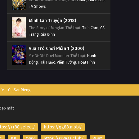
TV Shows
Minh Lan Truyện (2018)
The Story of Minglan
Thể loại
:
Tình Cảm
,
Cổ
Trang
,
Gia Đình
Vua Trò Chơi Phần 1 (2000)
Yu-Gi-Oh! Duel Monster
Thể loại
:
Hành
Động
,
Hài Hước
,
Viễn Tưởng
,
Hoạt Hình
afe
GiaSauRieng
 đẹp mắt
tps://rr88.select/
https://gg88.mobi/
C
KJC
tv88
https://rr88ss.club/
8DAY