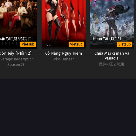
àn Tất (13/13)
Hoàn Tất (13/13)
Full
Vietsub
Vietsub
Vietsub
Đòn bẩy (Phần 2)
Cô Nàng Nguy Hiểm
Chúa Marksman và
Vanadis
everage: Redemption
Miss Danger
魔弾の王と戦姫
(Season 2)