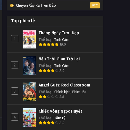
Chuyện Xảy Ra Trên Đảo
2025
Top phim lẻ
Tháng Ngày Tươi Đẹp
1
Thể loại
:
Tình Cảm
10.0
Nếu Thời Gian Trở Lại
2
Thể loại
:
Tình Cảm
8.0
Angel Guts: Red Classroom
3
Thể loại
:
Chính kịch
,
Phim 18+
3.8
Chiếc Vòng Ngọc Huyết
4
Thể loại
:
Tâm Lý
8.0