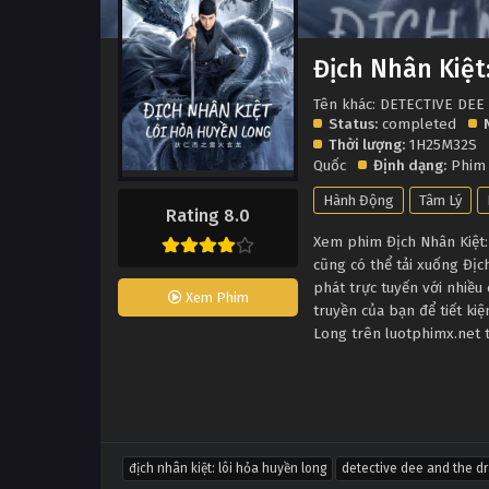
Địch Nhân Kiệt
Tên khác: DETECTIVE DE
Status:
completed
Thời lượng:
1H25M32S
Quốc
Định dạng:
Phim
Hành Động
Tâm Lý
Rating 8.0
Xem phim Địch Nhân Kiệt:
cũng có thể tải xuống Đị
phát trực tuyến với nhiề
Xem Phim
truyền của bạn để tiết ki
Long trên luotphimx.net 
địch nhân kiệt: lôi hỏa huyền long
detective dee and the dr