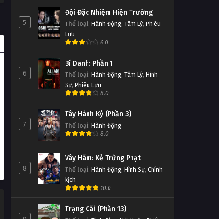
Đội Đặc Nhiệm Hiện Trường
5
Thể loại
:
Hành Động
,
Tâm Lý
,
Phiêu
Lưu
6.0
Bí Danh: Phần 1
6
Thể loại
:
Hành Động
,
Tâm Lý
,
Hình
Sự
,
Phiêu Lưu
8.0
Tây Hành Kỷ (Phần 3)
7
Thể loại
:
Hành Động
8.0
Vây Hãm: Kẻ Trừng Phạt
8
Thể loại
:
Hành Động
,
Hình Sự
,
Chính
kịch
10.0
Trạng Cãi (Phần 13)