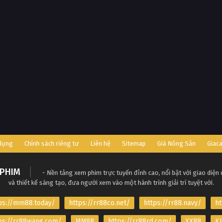
 dụng
Chính sách riêng tư
Liên hệ
Sitemap
Giá Nông Sản
Giac
PHIM
- Nền tảng xem phim trực tuyến đỉnh cao, nổi bật với giao diện
và thiết kế sáng tạo, đưa người xem vào một hành trình giải trí tuyệt vời.
ps://mm88.today/
https://rr88co.net/
https://rr88.navy/
ht
ps://rr88wang.com/
MM88
https://rr88rd.com/
XX88
KJ