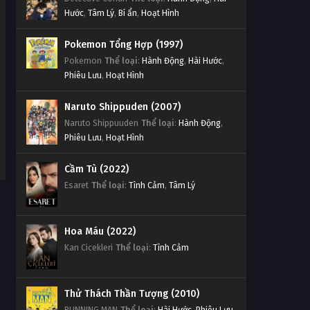
Hước
,
Tâm Lý
,
Bí ẩn
,
Hoạt Hình
Pokemon Tổng Hợp (1997)
Pokemon
Thể loại
:
Hành Động
,
Hài Hước
,
Phiêu Lưu
,
Hoạt Hình
Naruto Shippuden (2007)
Naruto Shippuuden
Thể loại
:
Hành Động
,
Phiêu Lưu
,
Hoạt Hình
Cầm Tù (2022)
Esaret
Thể loại
:
Tình Cảm
,
Tâm Lý
Hoa Máu (2022)
Kan Cicekleri
Thể loại
:
Tình Cảm
Thử Thách Thần Tượng (2010)
RUNNING MAN
Thể loại
:
Hài Hước
,
Phiêu Lưu
,