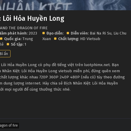
: Lôi Hỏa Huyền Long
E AND THE DRAGON OF FIRE
Năm phát hành:
2023
Đạo diễn:
Diễn viên:
Bai Na Ri Su
,
Liu Chu
Quốc gia:
Trung
Xuan
Chất lượng:
HD Vietsub
 lẻ
Số tập:
1
Bí ẩn
 Lôi Hỏa Huyền Long có phụ đề tiếng việt trên luotphimx.net. Bạn
ch Nhân Kiệt: Lôi Hỏa Huyền Long vietsub miễn phí, đừng quên xem
u chất lượng khác nhau 720P 360P 240P 480P (nếu có) tùy theo đường
ệm dung lượng internet. Hãy chia sẻ Địch Nhân Kiệt: Lôi Hỏa Huyền
tới mọi người để cùng thưởng thức nhé.
agon of fire