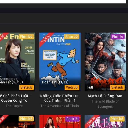
N BỘ
TRỌN BỘ
Phim bộ
Phim bộ
Phim lẻ
àn Tất (16/16)
Hoàn Tất (13/13)
Full
Vietsub
Vietsub
Vietsub
ế Chế Pháp Luật -
Những Cuộc Phiêu Lưu
Mạch Lộ Cuồng Đao
Quyền Công Tố
Của Tintin: Phần 1
The Wild Blade of
The Empire
The Adventures of Tintin
Strangers
(Season 1)
N BỘ
TRỌN BỘ
Phim bộ
Phim lẻ
Phim bộ