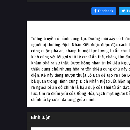
Facebook
Tw
Thông tin phim Địch Nhân Kiệt: Lôi Hỏa Huyền 
Tương truyền ở hành cung Lạc Dương mới xây có thần l
người bị thương. Địch Nhân Kiệt được được đặc cách l
công cuộc phá án, chàng bị một lực lượng bí ẩn cản 
kích cùng với lời gợi ý từ Lý cư sĩ ẩn thế, chàng tìm 
khám phá ra sự thật. Được hồng nhan tri kỷ Liễu Ng
thiếu cung chủ.Nhưng hóa ra tên thiếu cung chủ này ch
diện. Kẻ này đang mượn thuật Lỗ Ban để tạo ra Hỏa 
bá quan trong Hành cung. Địch Nhân Kiệt xuất hiện ng
ra người bí ẩn đó chính là hậu duệ của Thái tử ẩn dật
lúc, tìm ra điểm yếu của Rồng Hỏa, vạch mặt người bí
chính là Lý cư sĩ đã từng giúp mình.
Bình luận