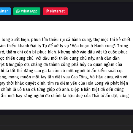
itter
WhatsApp
Pinterest
Long
ong xuất hiện, phun lửa thiêu rụi cả hành cung, thợ mộc thì kẻ chết
àm thiếu khanh Đại Lý Tự để xử lý vụ "Hỏa hoạn ở Hành cung". Trong
trở, thậm chí còn bị phục kích. Nhưng nhờ vào dấu vết từ cuộc phục
được thiếu cung chủ. Với đầu mối thiếu cung chủ này, anh dần dần
uyệt Như giúp đỡ, chàng đã thành công phá hủy cơ quan ngầm của
ỉ là tốt thí, đằng sau gã ta còn có một người bí ẩn kiểm soát cục
Long, mong muốn một tay tận diệt vua Cao Tông, Võ Hậu cùng văn võ
ay thời khắc quyết định, tìm ra điểm yếu của Hỏa Long và phát hiện
, chính là Lỗ Ban đã từng giúp đỡ anh. Diệp Nhân Kiệt đã đến đúng
 ẩn, mới hay rằng người đó chính là hậu duệ của Thái tử ẩn dật, cũng