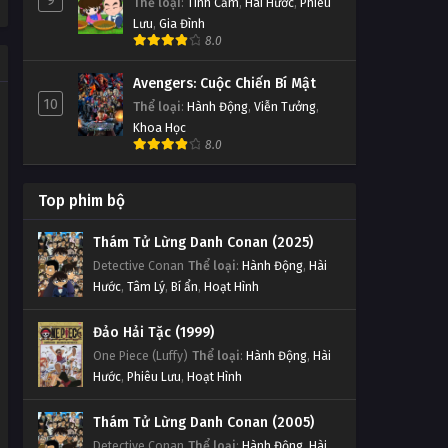
9
Thể loại
:
Tình Cảm
,
Hài Hước
,
Phiêu
Lưu
,
Gia Đình
8.0
Avengers: Cuộc Chiến Bí Mật
10
Thể loại
:
Hành Động
,
Viễn Tưởng
,
Khoa Học
8.0
Top phim bộ
Thám Tử Lừng Danh Conan (2025)
Detective Conan
Thể loại
:
Hành Động
,
Hài
Hước
,
Tâm Lý
,
Bí ẩn
,
Hoạt Hình
Đảo Hải Tặc (1999)
One Piece (Luffy)
Thể loại
:
Hành Động
,
Hài
Hước
,
Phiêu Lưu
,
Hoạt Hình
Thám Tử Lừng Danh Conan (2005)
Detective Conan
Thể loại
:
Hành Động
,
Hài