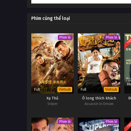
Phim cùng thể loại
TRỌ
Phim lẻ
Phim lẻ
Ho
Full
Full
Vietsub
Vietsub
Xạ Thủ
Ô long thích khách
Đ
Sniper
Assassin in Dream
TRỌ
Phim lẻ
Phim lẻ