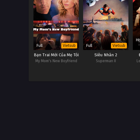
Ho
Full
Full
Vietsub
Vietsub
Bạn Trai Mới Của Mẹ Tôi
Siêu Nhân 2
My Mom's New Boyfriend
Superman II
L