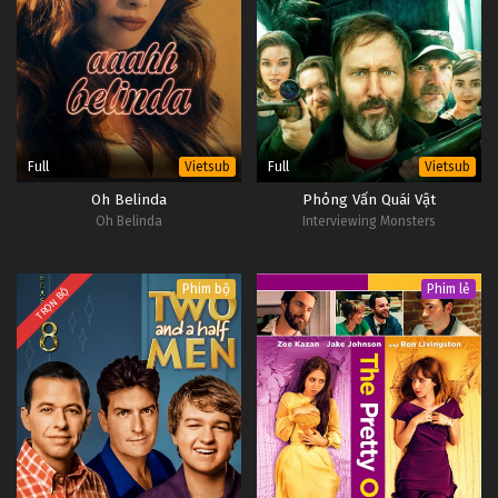
Full
Full
Vietsub
Vietsub
Oh Belinda
Phỏng Vấn Quái Vật
Oh Belinda
Interviewing Monsters
Phim bộ
Phim lẻ
TRỌN BỘ