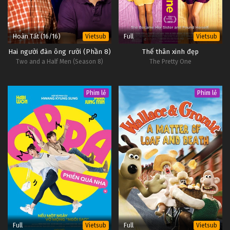
Hoàn Tất (16/16)
Full
Vietsub
Vietsub
Hai người đàn ông rưỡi (Phần 8)
Thế thân xinh đẹp
Two and a Half Men (Season 8)
The Pretty One
Phim lẻ
Phim lẻ
Full
Full
Vietsub
Vietsub