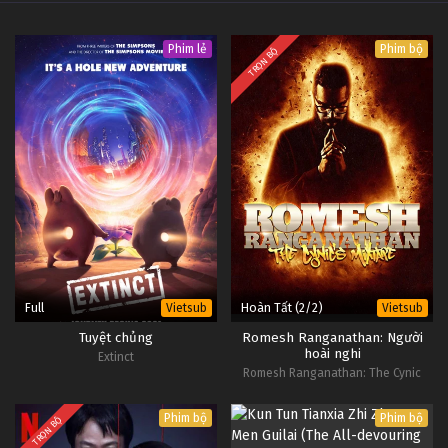
Phim lẻ
Phim bộ
TRỌN BỘ
Full
Hoàn Tất (2/2)
Vietsub
Vietsub
Tuyệt chủng
Romesh Ranganathan: Người
hoài nghi
Extinct
Romesh Ranganathan: The Cynic
Phim bộ
Phim bộ
TRỌN BỘ