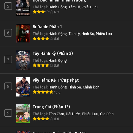
Đội Đặc Nhiệm Hiện Trường
5
Thể loại
:
Hành Động
,
Tâm Lý
,
Phiêu Lưu
6.0
Bí Danh: Phần 1
6
Thể loại
:
Hành Động
,
Tâm Lý
,
Hình Sự
,
Phiêu Lưu
8.0
Tây Hành Kỷ (Phần 3)
7
Thể loại
:
Hành Động
8.0
Vây Hãm: Kẻ Trừng Phạt
8
Thể loại
:
Hành Động
,
Hình Sự
,
Chính kịch
10.0
Trạng Cãi (Phần 13)
9
Thể loại
:
Tình Cảm
,
Hài Hước
,
Phiêu Lưu
,
Gia Đình
8.0