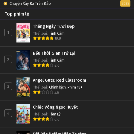
Chuyện Xảy Ra Trên Đảo
2025
Top phim lẻ
Tháng Ngày Tươi Đẹp
1
Thể loại
:
Tình Cảm
10.0
Nếu Thời Gian Trở Lại
2
Thể loại
:
Tình Cảm
8.0
Angel Guts: Red Classroom
3
Thể loại
:
Chính kịch
,
Phim 18+
3.8
Chiếc Vòng Ngọc Huyết
4
Thể loại
:
Tâm Lý
8.0