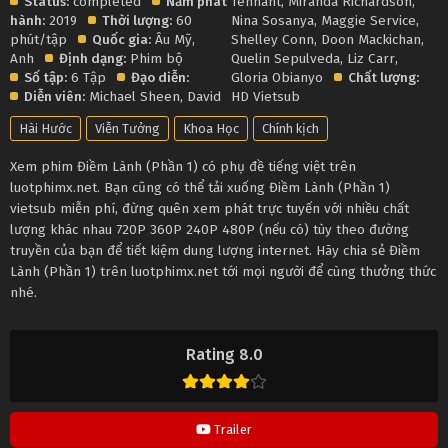
Status:
completed
Năm phát
Tennant
,
Miranda Richardson
,
hành:
2019
Thời lượng:
60
Nina Sosanya
,
Maggie Service
,
phút/tập
Quốc gia:
Âu Mỹ
,
Shelley Conn
,
Doon Mackichan
,
Anh
Định dạng:
Phim bộ
Quelin Sepulveda
,
Liz Carr
,
Số tập:
6 Tập
Đạo diễn:
Gloria Obianyo
Chất lượng:
Diễn viên:
Michael Sheen
,
David
HD Vietsub
Hài Hước
Viễn Tưởng
Khoa Học
Chính kịch
Xem phim Điềm Lành (Phần 1) có phụ đề tiếng việt trên
luotphimx.net. Bạn cũng có thể tải xuống Điềm Lành (Phần 1)
vietsub miễn phí, đừng quên xem phát trực tuyến với nhiều chất
lượng khác nhau 720P 360P 240P 480P (nếu có) tùy theo đường
truyền của bạn để tiết kiệm dung lượng internet. Hãy chia sẻ Điềm
Lành (Phần 1) trên luotphimx.net tới mọi người để cùng thưởng thức
nhé.
Rating 8.0
Trailer