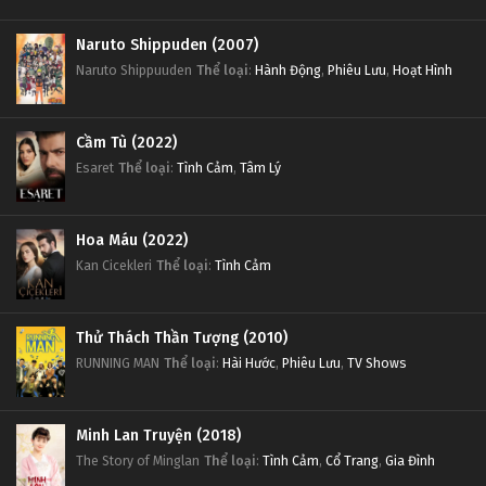
Naruto Shippuden (2007)
Naruto Shippuuden
Thể loại
:
Hành Động
,
Phiêu Lưu
,
Hoạt Hình
Cầm Tù (2022)
Esaret
Thể loại
:
Tình Cảm
,
Tâm Lý
Hoa Máu (2022)
Kan Cicekleri
Thể loại
:
Tình Cảm
Thử Thách Thần Tượng (2010)
RUNNING MAN
Thể loại
:
Hài Hước
,
Phiêu Lưu
,
TV Shows
Minh Lan Truyện (2018)
The Story of Minglan
Thể loại
:
Tình Cảm
,
Cổ Trang
,
Gia Đình