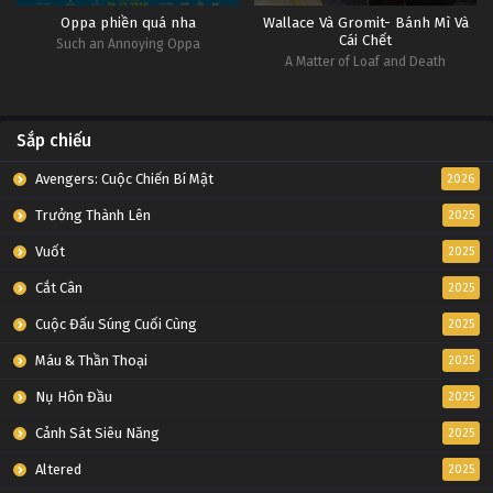
Oppa phiền quá nha
Wallace Và Gromit- Bánh Mì Và
Cái Chết
Such an Annoying Oppa
A Matter of Loaf and Death
Sắp chiếu
Avengers: Cuộc Chiến Bí Mật
2026
Trưởng Thành Lên
2025
Vuốt
2025
Cắt Cân
2025
Cuộc Đấu Súng Cuối Cùng
2025
Máu & Thần Thoại
2025
Nụ Hôn Đầu
2025
Cảnh Sát Siêu Năng
2025
Altered
2025