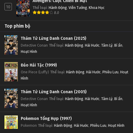
Avengers: Cuộc Chiến Bí Mật
10
Thể loại
:
Hành Động
,
Viễn Tưởng
,
Khoa Học
8.0
Top phim bộ
Thám Tử Lừng Danh Conan (2025)
Detective Conan
Thể loại
:
Hành Động
,
Hài Hước
,
Tâm Lý
,
Bí ẩn
,
Hoạt Hình
Đảo Hải Tặc (1999)
One Piece (Luffy)
Thể loại
:
Hành Động
,
Hài Hước
,
Phiêu Lưu
,
Hoạt
Hình
Thám Tử Lừng Danh Conan (2005)
Detective Conan
Thể loại
:
Hành Động
,
Hài Hước
,
Tâm Lý
,
Bí ẩn
,
Hoạt Hình
Pokemon Tổng Hợp (1997)
Pokemon
Thể loại
:
Hành Động
,
Hài Hước
,
Phiêu Lưu
,
Hoạt Hình