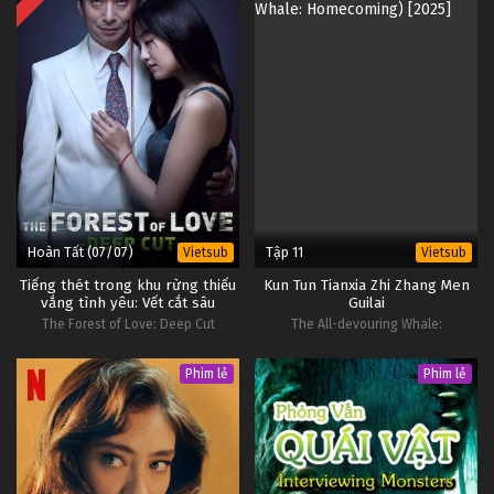
Hoàn Tất (07/07)
Tập 11
Vietsub
Vietsub
Tiếng thét trong khu rừng thiếu
Kun Tun Tianxia Zhi Zhang Men
vắng tình yêu: Vết cắt sâu
Guilai
The Forest of Love: Deep Cut
The All-devouring Whale:
Homecoming
Phim lẻ
Phim lẻ