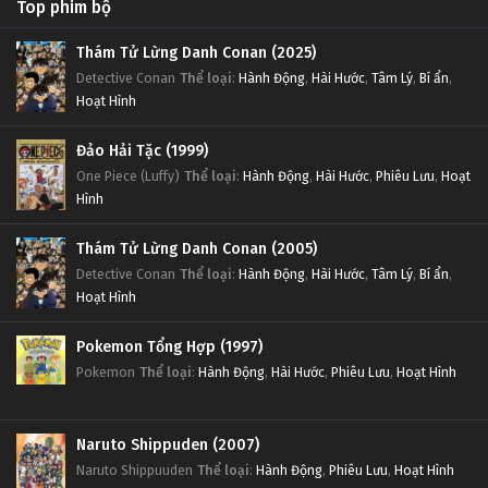
Top phim bộ
Thám Tử Lừng Danh Conan (2025)
Detective Conan
Thể loại
:
Hành Động
,
Hài Hước
,
Tâm Lý
,
Bí ẩn
,
Hoạt Hình
Đảo Hải Tặc (1999)
One Piece (Luffy)
Thể loại
:
Hành Động
,
Hài Hước
,
Phiêu Lưu
,
Hoạt
Hình
Thám Tử Lừng Danh Conan (2005)
Detective Conan
Thể loại
:
Hành Động
,
Hài Hước
,
Tâm Lý
,
Bí ẩn
,
Hoạt Hình
Pokemon Tổng Hợp (1997)
Pokemon
Thể loại
:
Hành Động
,
Hài Hước
,
Phiêu Lưu
,
Hoạt Hình
Naruto Shippuden (2007)
Naruto Shippuuden
Thể loại
:
Hành Động
,
Phiêu Lưu
,
Hoạt Hình