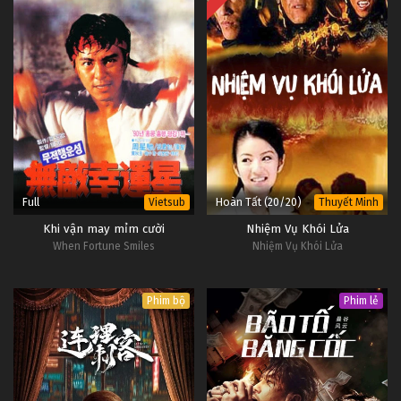
Full
Hoàn Tất (20/20)
Vietsub
Thuyết Minh
Khi vận may mỉm cười
Nhiệm Vụ Khói Lửa
When Fortune Smiles
Nhiệm Vụ Khói Lửa
Phim bộ
Phim lẻ