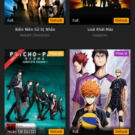
Full
Full
Vietsub
Vietsub
Biên Niên Sử Dị Nhân
Loài Khát Máu
Mutant Chronicles
Vampires
Phim bộ
Phim lẻ
TRỌN BỘ
Hoàn Tất (22/22)
Full
Vietsub
Vietsub