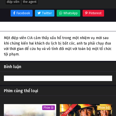
điệp viên
the agent
Facebook
Twitter
WhatsApp
Pinterest
Thông tin phim Điệp Viên
Một điệp viên CIA cảm thấy xấu hổ trong một nhiệm vụ mới sau
khi chứng kiến ​​hai khách du lịch bị bắt cóc, anh ta phải chạy đua
với thời gian để cứu họ và vô tình đối mặt với toàn bộ một tổ chức
tội phạm.
Bình luận
Phim cùng thể loại
Phim lẻ
Phim bộ
TRỌN BỘ