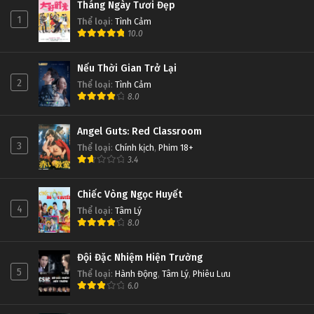
Tháng Ngày Tươi Đẹp
1
Thể loại
:
Tình Cảm
10.0
Nếu Thời Gian Trở Lại
2
Thể loại
:
Tình Cảm
8.0
Angel Guts: Red Classroom
3
Thể loại
:
Chính kịch
,
Phim 18+
3.4
Chiếc Vòng Ngọc Huyết
4
Thể loại
:
Tâm Lý
8.0
Đội Đặc Nhiệm Hiện Trường
5
Thể loại
:
Hành Động
,
Tâm Lý
,
Phiêu Lưu
6.0