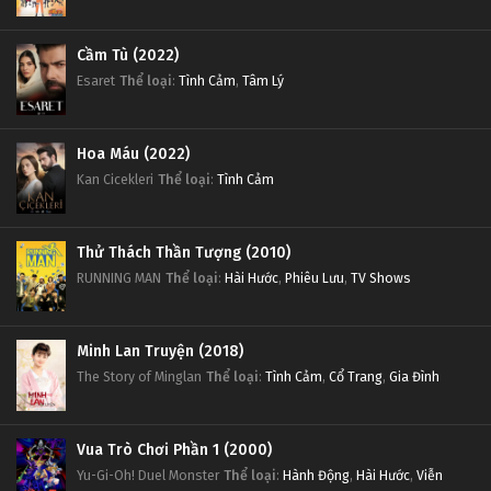
Cầm Tù (2022)
Esaret
Thể loại
:
Tình Cảm
,
Tâm Lý
Hoa Máu (2022)
Kan Cicekleri
Thể loại
:
Tình Cảm
Thử Thách Thần Tượng (2010)
RUNNING MAN
Thể loại
:
Hài Hước
,
Phiêu Lưu
,
TV Shows
Minh Lan Truyện (2018)
The Story of Minglan
Thể loại
:
Tình Cảm
,
Cổ Trang
,
Gia Đình
Vua Trò Chơi Phần 1 (2000)
Yu-Gi-Oh! Duel Monster
Thể loại
:
Hành Động
,
Hài Hước
,
Viễn