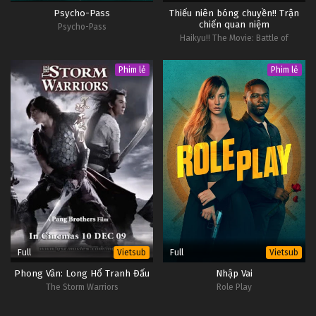
Psycho-Pass
Thiếu niên bóng chuyền!! Trận
chiến quan niệm
Psycho-Pass
Haikyu!! The Movie: Battle of
Concepts
Phim lẻ
Phim lẻ
Full
Full
Vietsub
Vietsub
Phong Vân: Long Hổ Tranh Đấu
Nhập Vai
The Storm Warriors
Role Play