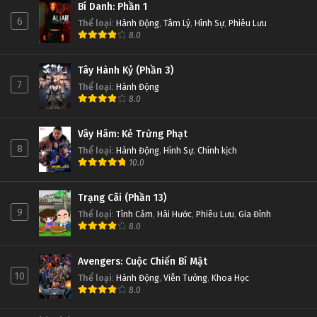
Bí Danh: Phần 1
6
Thể loại
:
Hành Động
,
Tâm Lý
,
Hình Sự
,
Phiêu Lưu
8.0
Tây Hành Kỷ (Phần 3)
7
Thể loại
:
Hành Động
8.0
Vây Hãm: Kẻ Trừng Phạt
8
Thể loại
:
Hành Động
,
Hình Sự
,
Chính kịch
10.0
Trạng Cãi (Phần 13)
9
Thể loại
:
Tình Cảm
,
Hài Hước
,
Phiêu Lưu
,
Gia Đình
8.0
Avengers: Cuộc Chiến Bí Mật
10
Thể loại
:
Hành Động
,
Viễn Tưởng
,
Khoa Học
8.0