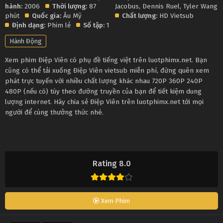
hành:
2006
Thời lượng:
87
Jacobus
,
Dennis Ruel
,
Tyler Wang
phút
Quốc gia:
Âu Mỹ
Chất lượng:
HD Vietsub
Định dạng:
Phim lẻ
Số tập:
1
Hành Động
Xem phim Điệp Viên có phụ đề tiếng việt trên luotphimx.net. Bạn
cũng có thể tải xuống Điệp Viên vietsub miễn phí, đừng quên xem
phát trực tuyến với nhiều chất lượng khác nhau 720P 360P 240P
480P (nếu có) tùy theo đường truyền của bạn để tiết kiệm dung
lượng internet. Hãy chia sẻ Điệp Viên trên luotphimx.net tới mọi
người để cùng thưởng thức nhé.
Rating 8.0
Xem Phim