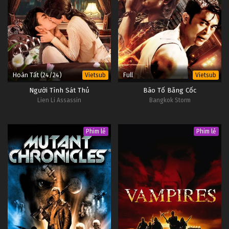
Hoàn Tất (24/24)
Full
Vietsub
Vietsub
Người Tình Sát Thủ
Bão Tố Băng Cốc
Lien Li Assassin
Bangkok Storm
Phim lẻ
Phim lẻ