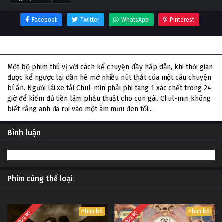
Facebook
Twitter
WhatsApp
Pinterest
Thông tin phim Điệp Vụ Xe Tải
Một bộ phim thú vị với cách kể chuyện đầy hấp dẫn, khi thời gian
được kể ngược lại dần hé mở nhiều nút thắt của một câu chuyện
bí ẩn. Người lái xe tải Chul-min phải phi tang 1 xác chết trong 24
giờ để kiếm đủ tiền làm phẫu thuật cho con gái. Chul-min không
biết rằng anh đã rơi vào một âm mưu đen tối...
Bình luận
Phim cùng thể loại
Phim bộ
Phim bộ
TRỌN BỘ
TRỌN BỘ