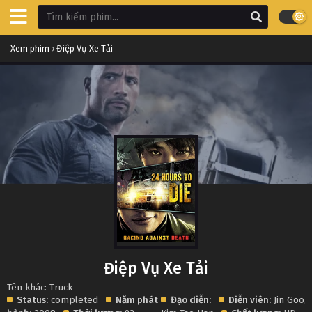
Xem phim
›
Điệp Vụ Xe Tải
Điệp Vụ Xe Tải
Tên khác: Truck
Status:
completed
Năm phát
Đạo diễn:
Diễn viên:
Jin Goo
,