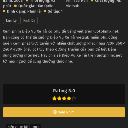
hành:
2008
Thời lượng:
92
Kim Tae Han
Chất lượng:
HD
phút
Quốc gia:
Hàn Quốc
Vietsub
Định dạng:
Phim lẻ
Số tập:
1
Tâm Lý
Kinh Dị
Xem phim Điệp Vụ Xe Tải có phụ đề tiếng việt trên luotphimx.net.
Bạn cũng có thể tải xuống Điệp Vụ Xe Tải vietsub miễn phí, đừng
quên xem phát trực tuyến với nhiều chất lượng khác nhau 720P 360P
240P 480P (nếu có) tùy theo đường truyền của bạn để tiết kiệm
dung lượng internet. Hãy chia sẻ Điệp Vụ Xe Tải trên luotphimx.net
tới mọi người để cùng thưởng thức nhé.
Rating 8.0
Xem Phim
điệp vụ xe tải
truck