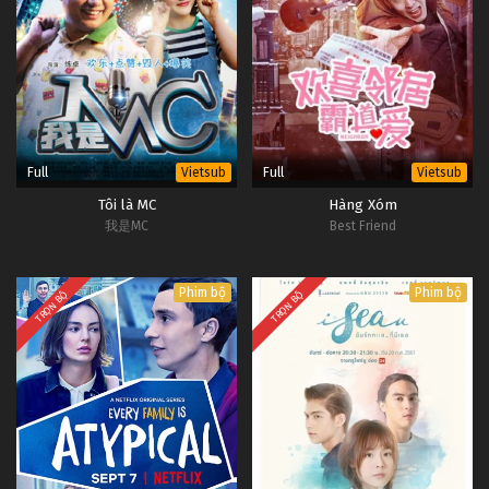
Full
Full
Vietsub
Vietsub
Tôi là MC
Hàng Xóm
我是MC
Best Friend
Phim bộ
Phim bộ
TRỌN BỘ
TRỌN BỘ