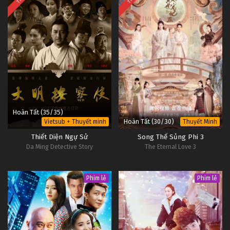
Hoàn Tất (35/35)
Hoàn Tất (30/30)
Vietsub + Thuyết minh
Thuyết Minh
Thiết Diện Ngự Sử
Song Thế Sủng Phi 3
Da Ming Detective Story
The Eternal Love 3
Phim lẻ
Phim lẻ