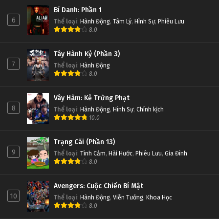
Bí Danh: Phần 1
6
Thể loại
:
Hành Động
,
Tâm Lý
,
Hình Sự
,
Phiêu Lưu
8.0
Tây Hành Kỷ (Phần 3)
7
Thể loại
:
Hành Động
8.0
Vây Hãm: Kẻ Trừng Phạt
8
Thể loại
:
Hành Động
,
Hình Sự
,
Chính kịch
10.0
Trạng Cãi (Phần 13)
9
Thể loại
:
Tình Cảm
,
Hài Hước
,
Phiêu Lưu
,
Gia Đình
8.0
Avengers: Cuộc Chiến Bí Mật
10
Thể loại
:
Hành Động
,
Viễn Tưởng
,
Khoa Học
8.0