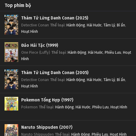
Top phim bộ
Thám Tử Lừng Danh Conan (2025)
Detective Conan
Thể loại
:
Hành Động
,
Hài Hước
,
Tâm Lý
,
Bí ẩn
,
Hoạt Hình
Đảo Hải Tặc (1999)
One Piece (Luffy)
Thể loại
:
Hành Động
,
Hài Hước
,
Phiêu Lưu
,
Hoạt
Hình
Thám Tử Lừng Danh Conan (2005)
Detective Conan
Thể loại
:
Hành Động
,
Hài Hước
,
Tâm Lý
,
Bí ẩn
,
Hoạt Hình
Pokemon Tổng Hợp (1997)
Pokemon
Thể loại
:
Hành Động
,
Hài Hước
,
Phiêu Lưu
,
Hoạt Hình
Naruto Shippuden (2007)
Naruto Shippuuden
Thể loại
:
Hành Động
,
Phiêu Lưu
,
Hoạt Hình