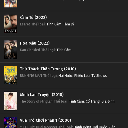
Cầm Tù (2022)
Esaret
Thể loại
:
Tình Cảm
,
Tâm Lý
Hoa Máu (2022)
Kan Cicekleri
Thể loại
:
Tình Cảm
Thử Thách Thần Tượng (2010)
RUNNING MAN
Thể loại
:
Hài Hước
,
Phiêu Lưu
,
TV Shows
Minh Lan Truyện (2018)
The Story of Minglan
Thể loại
:
Tình Cảm
,
Cổ Trang
,
Gia Đình
Vua Trò Chơi Phần 1 (2000)
Yu-Gi-Oh! Duel Monster
Thể loại
:
Hành Động
,
Hài Hước
,
Viễn