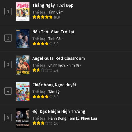
Tháng Ngày Tươi Đẹp
1
Thể loại
:
Tình Cảm
10.0
Nếu Thời Gian Trở Lại
2
Thể loại
:
Tình Cảm
8.0
Angel Guts: Red Classroom
3
Thể loại
:
Chính kịch
,
Phim 18+
3.4
Chiếc Vòng Ngọc Huyết
4
Thể loại
:
Tâm Lý
8.0
Đội Đặc Nhiệm Hiện Trường
5
Thể loại
:
Hành Động
,
Tâm Lý
,
Phiêu Lưu
6.0