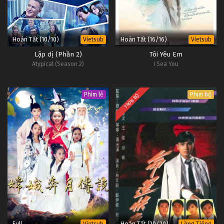
Hoàn Tất (10/10)
Hoàn Tất (16/16)
Vietsub
Vietsub
Lập dị (Phần 2)
Tôi Yêu Em
Atypical (Season 2)
I Sea You
Phim lẻ
Phim bộ
TRỌN BỘ
Full
Hoàn Tất (20/20)
Vietsub
Lồng Tiếng