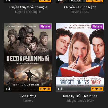
Truyền thuyết về Chang''e
Chuyến Xe Định Mệnh
Legend of Chang''e
Beyond Trust
Phim lẻ
Phim lẻ
Full
Full
Vietsub
Vietsub
Kiên Cường
Nhật Ký Tiểu Thư Jones
Tankers
Bridget Jones's Diary