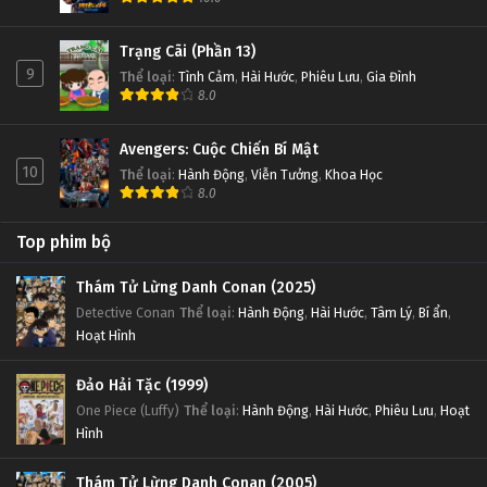
Trạng Cãi (Phần 13)
9
Thể loại
:
Tình Cảm
,
Hài Hước
,
Phiêu Lưu
,
Gia Đình
8.0
Avengers: Cuộc Chiến Bí Mật
10
Thể loại
:
Hành Động
,
Viễn Tưởng
,
Khoa Học
8.0
Top phim bộ
Thám Tử Lừng Danh Conan (2025)
Detective Conan
Thể loại
:
Hành Động
,
Hài Hước
,
Tâm Lý
,
Bí ẩn
,
Hoạt Hình
Đảo Hải Tặc (1999)
One Piece (Luffy)
Thể loại
:
Hành Động
,
Hài Hước
,
Phiêu Lưu
,
Hoạt
Hình
Thám Tử Lừng Danh Conan (2005)