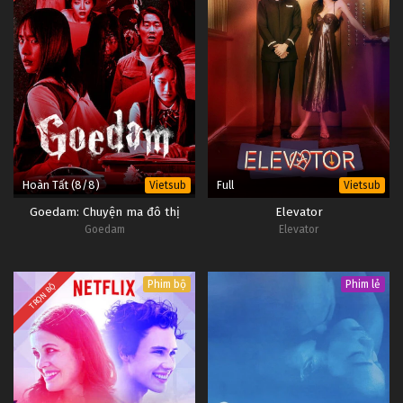
Hoàn Tất (8/8)
Full
Vietsub
Vietsub
Goedam: Chuyện ma đô thị
Elevator
Goedam
Elevator
Phim bộ
Phim lẻ
TRỌN BỘ