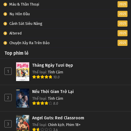
Máu & Thần Thoại
2025
Nụ Hôn Đầu
2025
Cảnh Sát Siêu Năng
2025
Altered
2025
Chuyện Xảy Ra Trên Đảo
2025
Top phim lẻ
Tháng Ngày Tươi Đẹp
1
Thể loại
:
Tình Cảm
10.0
Nếu Thời Gian Trở Lại
2
Thể loại
:
Tình Cảm
8.0
Angel Guts: Red Classroom
3
Thể loại
:
Chính kịch
,
Phim 18+
3.4