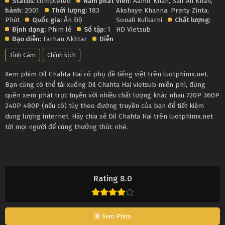
Status:
completed
Năm phát
viên:
Aamir Khan
,
Saif Ali Khan
,
hành:
2001
Thời lượng:
183
Akshaye Khanna
,
Preity Zinta
,
Phút
Quốc gia:
Ấn Độ
Sonali Kulkarni
Chất lượng:
Định dạng:
Phim lẻ
Số tập:
1
HD Vietsub
Đạo diễn:
Farhan Akhtar
Diễn
Tình Cảm
Chính kịch
Xem phim Dil Chahta Hai có phụ đề tiếng việt trên luotphimx.net.
Bạn cũng có thể tải xuống Dil Chahta Hai vietsub miễn phí, đừng
quên xem phát trực tuyến với nhiều chất lượng khác nhau 720P 360P
240P 480P (nếu có) tùy theo đường truyền của bạn để tiết kiệm
dung lượng internet. Hãy chia sẻ Dil Chahta Hai trên luotphimx.net
tới mọi người để cùng thưởng thức nhé.
Rating 8.0
Xem Phim