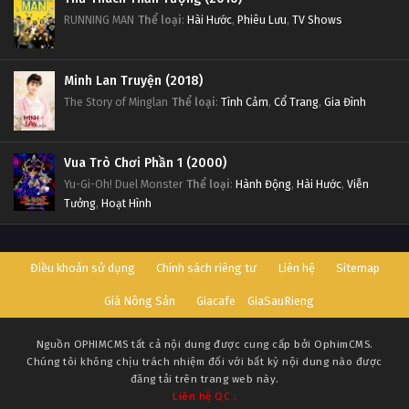
RUNNING MAN
Thể loại
:
Hài Hước
,
Phiêu Lưu
,
TV Shows
Minh Lan Truyện (2018)
The Story of Minglan
Thể loại
:
Tình Cảm
,
Cổ Trang
,
Gia Đình
Vua Trò Chơi Phần 1 (2000)
Yu-Gi-Oh! Duel Monster
Thể loại
:
Hành Động
,
Hài Hước
,
Viễn
Tưởng
,
Hoạt Hình
Điều khoản sử dụng
Chính sách riêng tư
Liên hệ
Sitemap
Giá Nông Sản
Giacafe
GiaSauRieng
Nguồn
OPHIMCMS
tất cả nội dung được cung cấp bởi OphimCMS.
Chúng tôi không chịu trách nhiệm đối với bất kỳ nội dung nào được
đăng tải trên trang web này.
Liên hệ QC :