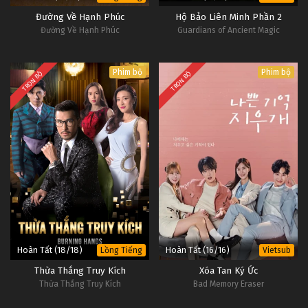
Đường Về Hạnh Phúc
Hộ Bảo Liên Minh Phần 2
Đường Về Hạnh Phúc
Guardians of Ancient Magic
Phim bộ
Phim bộ
TRỌN BỘ
TRỌN BỘ
Hoàn Tất (18/18)
Hoàn Tất (16/16)
Lồng Tiếng
Vietsub
Thừa Thắng Truy Kích
Xóa Tan Ký Ức
Thừa Thắng Truy Kích
Bad Memory Eraser