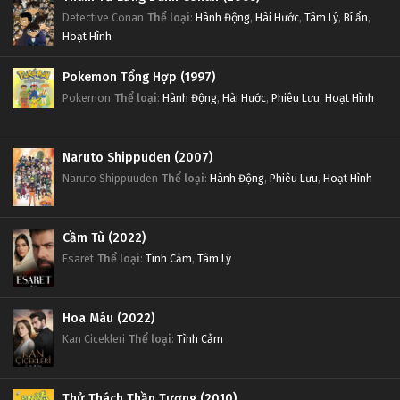
Detective Conan
Thể loại
:
Hành Động
,
Hài Hước
,
Tâm Lý
,
Bí ẩn
,
Hoạt Hình
Pokemon Tổng Hợp (1997)
Pokemon
Thể loại
:
Hành Động
,
Hài Hước
,
Phiêu Lưu
,
Hoạt Hình
Naruto Shippuden (2007)
Naruto Shippuuden
Thể loại
:
Hành Động
,
Phiêu Lưu
,
Hoạt Hình
Cầm Tù (2022)
Esaret
Thể loại
:
Tình Cảm
,
Tâm Lý
Hoa Máu (2022)
Kan Cicekleri
Thể loại
:
Tình Cảm
Thử Thách Thần Tượng (2010)