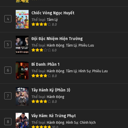
Chiếc Vòng Ngọc Huyết
4
Thể loại
:
Tâm Lý
8.0
Đội Đặc Nhiệm Hiện Trường
5
Thể loại
:
Hành Động
,
Tâm Lý
,
Phiêu Lưu
6.0
Bí Danh: Phần 1
6
Thể loại
:
Hành Động
,
Tâm Lý
,
Hình Sự
,
Phiêu Lưu
8.0
Tây Hành Kỷ (Phần 3)
7
Thể loại
:
Hành Động
8.0
Vây Hãm: Kẻ Trừng Phạt
8
Thể loại
:
Hành Động
,
Hình Sự
,
Chính kịch
10.0