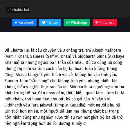
dil chahta hai
Facebook
Twitter
WhatsApp
Pinterest
Thông tin phim Dil Chahta Hai
Dil Chahta Hai là câu chuyện về 3 chàng trai trẻ Akash Malhotra
(Aamir Khan), Sameer (Saif Ali Khan) và Siddharth Sinha (Akshaye
Khanna) là những người bạn thân của nhau. Dù có cùng lối sống
nhưng thị hiếu và tính cách của họ lại hoàn toàn không tương
đồng. Akash là người yêu thích vui vẻ, không tin vào tình yêu.
Sameer luôn "sẵn sàng" cho không tình yêu, nhưng nhiều khi
không hiểu ý nghĩa thực sự của nó. Siddharth là người nghiêm túc
nhất trong bộ ba. Cậu nhạy cảm, thấu hiểu, quan tâm... tóm lại là
một chàng trai hoàn hảo cho bất kỳ cô gái nào. Vì vậy khi
Siddharth yêu Tara Jaiswal (Dimple Kapadia), một người phụ nữ
lớn tuổi hơn nhiều, một người đã làm mẹ nhưng thất bại trong
hôn nhân cũng như nghiện rượu thì sự rạn nứt giữa bộ ba đã trở
nên nghiêm trọng hơn để rồi đường ai nấy đi.