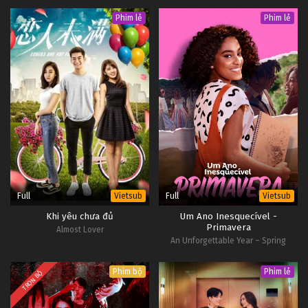
Phim lẻ
Phim lẻ
Full
Full
Vietsub
Vietsub
Khi yêu chưa đủ
Um Ano Inesquecível -
Primavera
Almost Lover
An Unforgettable Year – Spring
Phim bộ
Phim lẻ
TRỌN BỘ