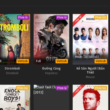
TRỌN BỘ
Phim lẻ
Phim lẻ
Phim bộ
Hoàn Tất (40/40)
ll
Full
Vietsub
Vietsub
Vietsub
Stromboli
Đường Cùng
Kẻ Săn Người (Bản
Thái)
Stromboli
Hopeless
Mouse
TRỌN BỘ
Phim bộ
Phim lẻ
Phim bộ