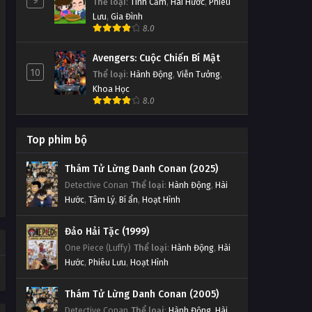
9
Thể loại
:
Tình Cảm
,
Hài Hước
,
Phiêu
Lưu
,
Gia Đình
8.0
Avengers: Cuộc Chiến Bí Mật
10
Thể loại
:
Hành Động
,
Viễn Tưởng
,
Khoa Học
8.0
Top phim bộ
Thám Tử Lừng Danh Conan (2025)
Detective Conan
Thể loại
:
Hành Động
,
Hài
Hước
,
Tâm Lý
,
Bí ẩn
,
Hoạt Hình
Đảo Hải Tặc (1999)
One Piece (Luffy)
Thể loại
:
Hành Động
,
Hài
Hước
,
Phiêu Lưu
,
Hoạt Hình
Thám Tử Lừng Danh Conan (2005)
Detective Conan
Thể loại
:
Hành Động
,
Hài