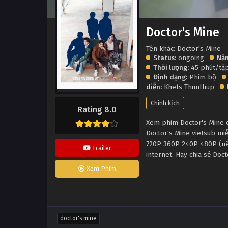
Doctor's Mine
Tên khác: Doctor's Mine
Status:
ongoing
Năm
Thời lượng:
45 phút/tậ
Định dạng:
Phim bộ
diễn:
Khets Thunthup
Chính kịch
Rating 8.0
Xem phim Doctor's Mine có
Doctor's Mine vietsub mi
720P 360P 240P 480P (nếu
Trailer
internet. Hãy chia sẻ Doc
Xem Phim
doctor's mine