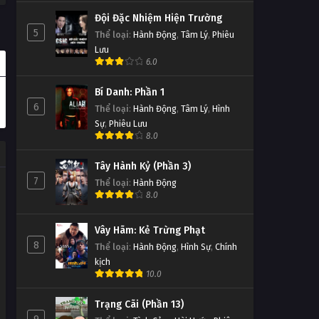
Đội Đặc Nhiệm Hiện Trường
5
Thể loại
:
Hành Động
,
Tâm Lý
,
Phiêu
Lưu
6.0
Bí Danh: Phần 1
6
Thể loại
:
Hành Động
,
Tâm Lý
,
Hình
Sự
,
Phiêu Lưu
8.0
Tây Hành Kỷ (Phần 3)
7
Thể loại
:
Hành Động
8.0
Vây Hãm: Kẻ Trừng Phạt
8
Thể loại
:
Hành Động
,
Hình Sự
,
Chính
kịch
10.0
Trạng Cãi (Phần 13)