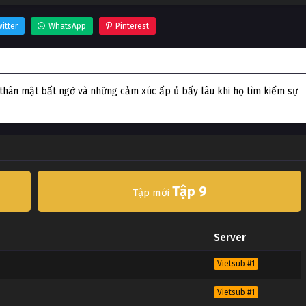
itter
WhatsApp
Pinterest
sự thân mật bất ngờ và những cảm xúc ấp ủ bấy lâu khi họ tìm kiếm sự
Tập 9
Tập mới
Server
Vietsub #1
Vietsub #1