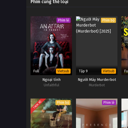
Phim cùng thể loại
Phim lẻ
Phim bộ
Full
Tập 9
Fu
Vietsub
Vietsub
Ngoại tình
Người Máy Murderbot
Unfaithful
Murderbot
TRỌN BỘ
Phim bộ
Phim lẻ