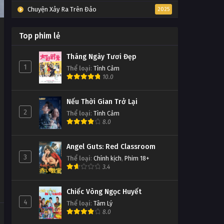
Chuyện Xảy Ra Trên Đảo
2025
Top phim lẻ
Tháng Ngày Tươi Đẹp
1
Thể loại
:
Tình Cảm
10.0
Nếu Thời Gian Trở Lại
2
Thể loại
:
Tình Cảm
8.0
Angel Guts: Red Classroom
3
Thể loại
:
Chính kịch
,
Phim 18+
3.4
Chiếc Vòng Ngọc Huyết
4
Thể loại
:
Tâm Lý
8.0