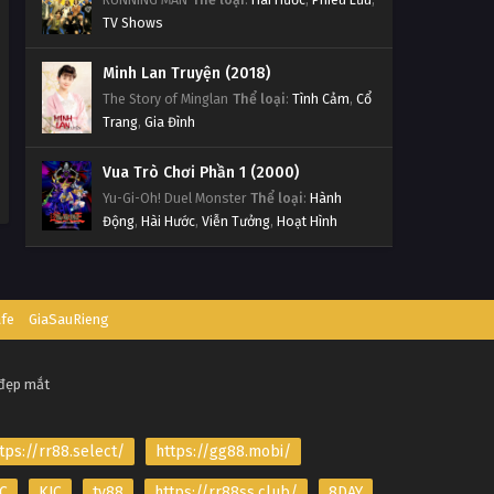
TV Shows
Minh Lan Truyện (2018)
The Story of Minglan
Thể loại
:
Tình Cảm
,
Cổ
Trang
,
Gia Đình
Vua Trò Chơi Phần 1 (2000)
Yu-Gi-Oh! Duel Monster
Thể loại
:
Hành
Động
,
Hài Hước
,
Viễn Tưởng
,
Hoạt Hình
afe
GiaSauRieng
 đẹp mắt
tps://rr88.select/
https://gg88.mobi/
C
KJC
tv88
https://rr88ss.club/
8DAY