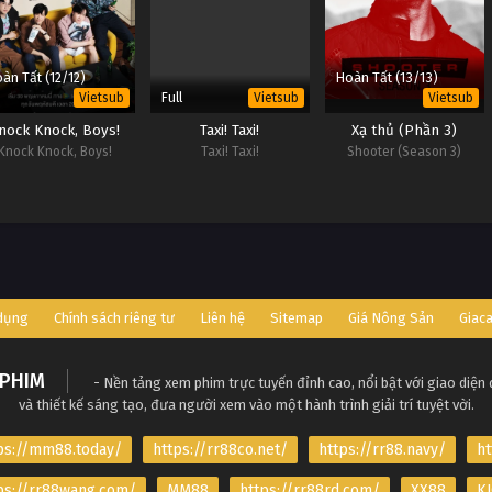
àn Tất (12/12)
Hoàn Tất (13/13)
Full
Vietsub
Vietsub
Vietsub
nock Knock, Boys!
Taxi! Taxi!
Xạ thủ (Phần 3)
Knock Knock, Boys!
Taxi! Taxi!
Shooter (Season 3)
 dụng
Chính sách riêng tư
Liên hệ
Sitemap
Giá Nông Sản
Giac
PHIM
- Nền tảng xem phim trực tuyến đỉnh cao, nổi bật với giao diện
và thiết kế sáng tạo, đưa người xem vào một hành trình giải trí tuyệt vời.
ps://mm88.today/
https://rr88co.net/
https://rr88.navy/
ht
ps://rr88wang.com/
MM88
https://rr88rd.com/
XX88
KJ