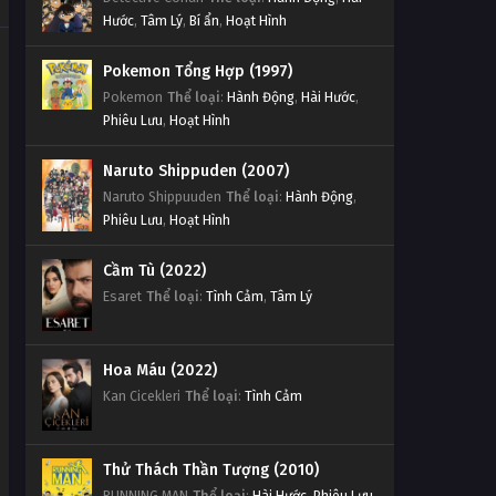
Hước
,
Tâm Lý
,
Bí ẩn
,
Hoạt Hình
Pokemon Tổng Hợp (1997)
Pokemon
Thể loại
:
Hành Động
,
Hài Hước
,
Phiêu Lưu
,
Hoạt Hình
Naruto Shippuden (2007)
Naruto Shippuuden
Thể loại
:
Hành Động
,
Phiêu Lưu
,
Hoạt Hình
Cầm Tù (2022)
Esaret
Thể loại
:
Tình Cảm
,
Tâm Lý
Hoa Máu (2022)
Kan Cicekleri
Thể loại
:
Tình Cảm
Thử Thách Thần Tượng (2010)
RUNNING MAN
Thể loại
:
Hài Hước
,
Phiêu Lưu
,