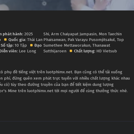
 phát hành:
2025
Shi
,
Arm Chaiyapat Jampasin
,
Mon Taechin
p
Quốc gia:
Thái Lan
Phaisanwan
,
Pak Varayu Pusomjitsakul
,
Top
Số tập:
10 Tập
Đạo
Sumethee Mettaworakun
,
Thanawat
Diễn viên:
Lee Long
Sutthijaroen
Chất lượng:
HD Vietsub
 phụ đề tiếng việt trên luotphimx.net. Bạn cũng có thể tải xuống
ễn phí, đừng quên xem phát trực tuyến với nhiều chất lượng khác nhau
 có) tùy theo đường truyền của bạn để tiết kiệm dung lượng
tor's Mine trên luotphimx.net tới mọi người để cùng thưởng thức nhé.