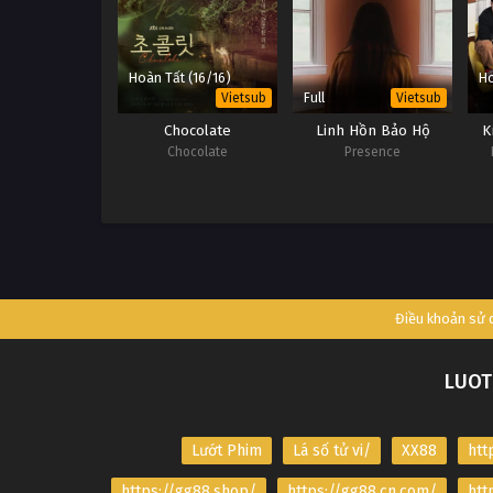
Hoàn Tất (16/16)
Ho
Full
Vietsub
Vietsub
Chocolate
Linh Hồn Bảo Hộ
K
Chocolate
Presence
Điều khoản sử
LUOT
Lướt Phim
Lá số tử vi/
XX88
htt
https://gg88.shop/
https://gg88.cn.com/
htt