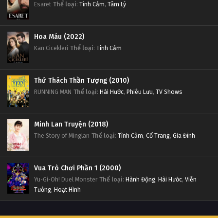
Esaret
Thể loại
:
Tình Cảm
,
Tâm Lý
Hoa Máu (2022)
Kan Cicekleri
Thể loại
:
Tình Cảm
Thử Thách Thần Tượng (2010)
RUNNING MAN
Thể loại
:
Hài Hước
,
Phiêu Lưu
,
TV Shows
Minh Lan Truyện (2018)
The Story of Minglan
Thể loại
:
Tình Cảm
,
Cổ Trang
,
Gia Đình
Vua Trò Chơi Phần 1 (2000)
Yu-Gi-Oh! Duel Monster
Thể loại
:
Hành Động
,
Hài Hước
,
Viễn
Tưởng
,
Hoạt Hình