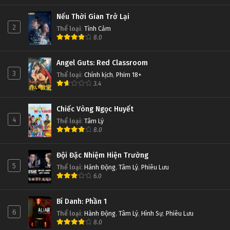
phận hỗ trợ khách hàng nếu quà tặng chưa được 
Nếu Thời Gian Trở Lại
cập nhật tự động vào ví.
2
Thể loại
:
Tình Cảm
8.0
Tổng kết
Angel Guts: Red Classroom
3
Thể loại
:
Chính kịch
,
Phim 18+
SumClub khuyến mãi
 luôn là tâm điểm thu hút nhờ vào 
3.4
giá trị thưởng lớn cùng sự minh bạch trong khâu tổ chức 
Chiếc Vòng Ngọc Huyết
4
Thể loại
:
Tâm Lý
sự kiện. Thương hiệu 
Sum Club
 không ngừng cải 
8.0
Đội Đặc Nhiệm Hiện Trường
5
Thể loại
:
Hành Động
,
Tâm Lý
,
Phiêu Lưu
6.0
Bí Danh: Phần 1
6
Thể loại
:
Hành Động
,
Tâm Lý
,
Hình Sự
,
Phiêu Lưu
8.0