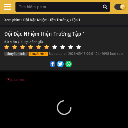
Tập 14
Xem phim
›
Đội Đặc Nhiệm Hiện Trường
›
Tập 1
Đội Đặc Nhiệm Hiện Trường Tập 13
Tập 13
Đội Đặc Nhiệm Hiện Trường Tập 1
6.0
điểm /
1
lượt đánh giá
Đội Đặc Nhiệm Hiện Trường Tập 12
Tập 12
thuyết minh
Updated on
2026-05-18 00:01:04
·
7698 lượt xem
Thuyết Minh
Đội Đặc Nhiệm Hiện Trường Tập 11
Tập 11
Đội Đặc Nhiệm Hiện Trường Tập 10
Tập 10
Đội Đặc Nhiệm Hiện Trường Tập 9
Tập 9