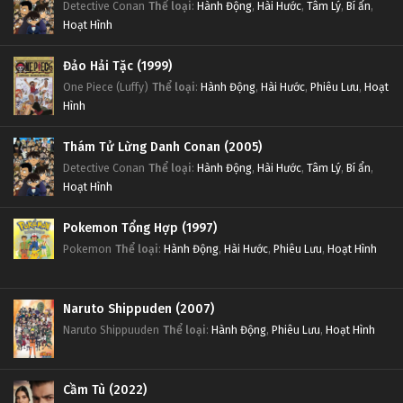
Detective Conan
Thể loại
:
Hành Động
,
Hài Hước
,
Tâm Lý
,
Bí ẩn
,
Hoạt Hình
Đảo Hải Tặc (1999)
One Piece (Luffy)
Thể loại
:
Hành Động
,
Hài Hước
,
Phiêu Lưu
,
Hoạt
Hình
Thám Tử Lừng Danh Conan (2005)
Detective Conan
Thể loại
:
Hành Động
,
Hài Hước
,
Tâm Lý
,
Bí ẩn
,
Hoạt Hình
Pokemon Tổng Hợp (1997)
Pokemon
Thể loại
:
Hành Động
,
Hài Hước
,
Phiêu Lưu
,
Hoạt Hình
Naruto Shippuden (2007)
Naruto Shippuuden
Thể loại
:
Hành Động
,
Phiêu Lưu
,
Hoạt Hình
Cầm Tù (2022)