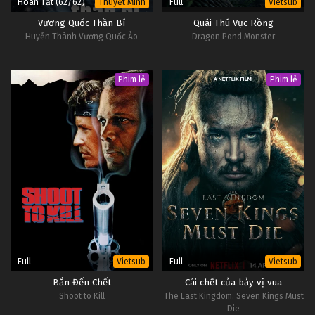
Hoàn Tất (62/62)
Full
Thuyết Minh
Vietsub
Vương Quốc Thần Bí
Quái Thú Vực Rồng
Quà tặng đăng ký mới
Huyễn Thành Vương Quốc Ảo
Dragon Pond Monster
Ngay sau khi xác thực thông tin tài khoản thành công, bạn 
Phim lẻ
Phim lẻ
sẽ nhận được một khoản quà tặng nhỏ từ 
SumClub 
khuyến mãi
. Đây là lời chào mừng chân thành gửi tới 
những người bạn mới khi bắt đầu hành trình giải trí đầy 
kịch tính.
Hoàn trả cược mỗi ngày
Chương trình này cho phép người chơi nhận lại một phần 
Full
Full
Vietsub
Vietsub
kinh phí đã tham gia đặt cược dựa trên tổng doanh thu của 
Bắn Đến Chết
Cái chết của bảy vị vua
Shoot to Kill
The Last Kingdom: Seven Kings Must
SumClub khuyến mãi
. Tỷ lệ hoàn trả được tính toán một 
Die