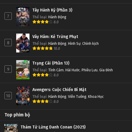
Tây Hành Kỷ (Phần 3)
7
Thể loại
:
Hành Động
8.0
Vây Hãm: Kẻ Trừng Phạt
8
Thể loại
:
Hành Động
,
Hình Sự
,
Chính kịch
10.0
Trạng Cãi (Phần 13)
9
Thể loại
:
Tình Cảm
,
Hài Hước
,
Phiêu Lưu
,
Gia Đình
8.0
Avengers: Cuộc Chiến Bí Mật
10
Thể loại
:
Hành Động
,
Viễn Tưởng
,
Khoa Học
8.0
Top phim bộ
Thám Tử Lừng Danh Conan (2025)