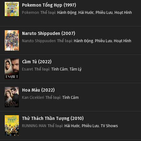
Pokemon Tổng Hợp (1997)
Pokemon
Thể loại
:
Hành Động
,
Hài Hước
,
Phiêu Lưu
,
Hoạt Hình
Naruto Shippuden (2007)
Naruto Shippuuden
Thể loại
:
Hành Động
,
Phiêu Lưu
,
Hoạt Hình
Cầm Tù (2022)
Esaret
Thể loại
:
Tình Cảm
,
Tâm Lý
Hoa Máu (2022)
Kan Cicekleri
Thể loại
:
Tình Cảm
Thử Thách Thần Tượng (2010)
RUNNING MAN
Thể loại
:
Hài Hước
,
Phiêu Lưu
,
TV Shows