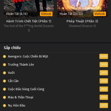
Hoàn Tất (8/8)
Hoàn Tất (22/22)
Vietsub
Vietsub
Hành Trình Chết Tiệt (Phần 1)
Phép Thuật (Phần 3)
The End of the F***ing World (Season
Charmed (Season 3)
1)
Sắp chiếu
Avengers: Cuộc Chiến Bí Mật
2026
Trưởng Thành Lên
2025
Vuốt
2025
Cắt Cân
2025
Cuộc Đấu Súng Cuối Cùng
2025
Máu & Thần Thoại
2025
Nụ Hôn Đầu
2025