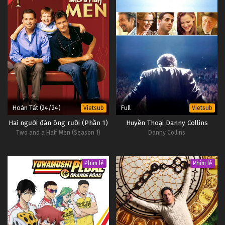
Hoàn Tất (24/24)
Full
Vietsub
Vietsub
Hai người đàn ông rưỡi (Phần 1)
Huyền Thoại Danny Collins
Two and a Half Men (Season 1)
Danny Collins
Phim lẻ
Phim lẻ