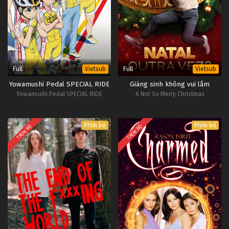
Full
Full
Vietsub
Vietsub
Yowamushi Pedal SPECIAL RIDE
Giáng sinh không vui lắm
Yowamushi Pedal SPECIAL RIDE
A Not So Merry Christmas
Phim bộ
Phim bộ
TRỌN BỘ
TRỌN BỘ