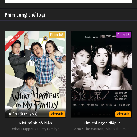
Phim cùng thể loại
Phim bộ
Phim lẻ
TRỌN BỘ
Hoàn Tất (53/53)
Full
Vietsub
Vietsub
Nhà mình có biến
Kim chi ngọc diệp 2
What Happens to My Family?
Who's the Woman, Who's the Man