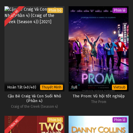
Phim bộ
Phim lẻ
TRỌN BỘ
Hoàn Tất (40/40)
Full
Thuyết Minh
Vietsub
Cậu Bé Craig Và Con Suối Nhỏ
The Prom: Vũ hội tốt nghiệp
(Phần 4)
The Prom
Craig of the Creek (Season 4)
Phim bộ
Phim lẻ
TRỌN BỘ