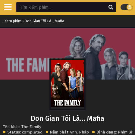
Xem phim
›
Don Gian Tôi Là... Mafia
Don Gian Tôi Là... Mafia
Tên khác: The Family
Status:
completed
Năm phát
Anh
,
Pháp
Định dạng:
Phim lẻ