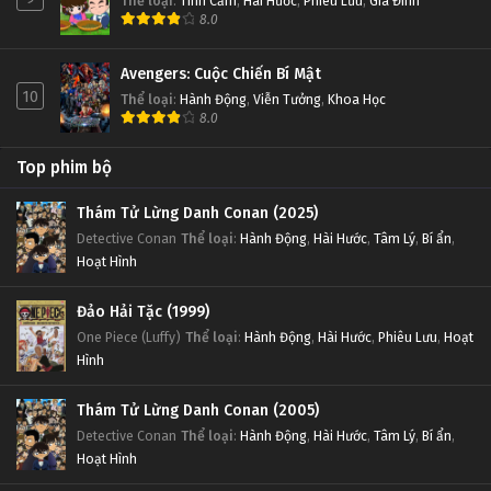
Thể loại
:
Tình Cảm
,
Hài Hước
,
Phiêu Lưu
,
Gia Đình
8.0
Avengers: Cuộc Chiến Bí Mật
10
Thể loại
:
Hành Động
,
Viễn Tưởng
,
Khoa Học
8.0
Top phim bộ
Thám Tử Lừng Danh Conan (2025)
Detective Conan
Thể loại
:
Hành Động
,
Hài Hước
,
Tâm Lý
,
Bí ẩn
,
Hoạt Hình
Đảo Hải Tặc (1999)
One Piece (Luffy)
Thể loại
:
Hành Động
,
Hài Hước
,
Phiêu Lưu
,
Hoạt
Hình
Thám Tử Lừng Danh Conan (2005)
Detective Conan
Thể loại
:
Hành Động
,
Hài Hước
,
Tâm Lý
,
Bí ẩn
,
Hoạt Hình