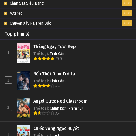
Cảnh Sát Siêu Năng
2025
Altered
2025
Chuyện Xảy Ra Trên Đảo
2025
Top phim lẻ
Tháng Ngày Tươi Đẹp
1
Thể loại
:
Tình Cảm
10.0
Nếu Thời Gian Trở Lại
2
Thể loại
:
Tình Cảm
8.0
Angel Guts: Red Classroom
3
Thể loại
:
Chính kịch
,
Phim 18+
3.4
Chiếc Vòng Ngọc Huyết
4
Thể loại
:
Tâm Lý