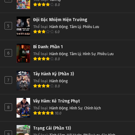
8.0
Đội Đặc Nhiệm Hiện Trường
5
Thể loại
:
Hành Động
,
Tâm Lý
,
Phiêu Lưu
6.0
Bí Danh: Phần 1
6
Thể loại
:
Hành Động
,
Tâm Lý
,
Hình Sự
,
Phiêu Lưu
8.0
Tây Hành Kỷ (Phần 3)
7
Thể loại
:
Hành Động
8.0
Vây Hãm: Kẻ Trừng Phạt
8
Thể loại
:
Hành Động
,
Hình Sự
,
Chính kịch
10.0
Trạng Cãi (Phần 13)
9