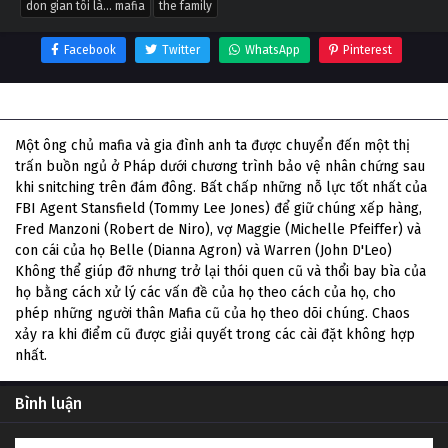
don gian tôi là... mafia
the family
Facebook
Twitter
WhatsApp
Pinterest
Thông tin phim Don Gian Tôi Là... Mafia
Một ông chủ mafia và gia đình anh ta được chuyển đến một thị
trấn buồn ngủ ở Pháp dưới chương trình bảo vệ nhân chứng sau
khi snitching trên đám đông. Bất chấp những nỗ lực tốt nhất của
FBI Agent Stansfield (Tommy Lee Jones) để giữ chúng xếp hàng,
Fred Manzoni (Robert de Niro), vợ Maggie (Michelle Pfeiffer) và
con cái của họ Belle (Dianna Agron) và Warren (John D'Leo)
Không thể giúp đỡ nhưng trở lại thói quen cũ và thổi bay bìa của
họ bằng cách xử lý các vấn đề của họ theo cách của họ, cho
phép những người thân Mafia cũ của họ theo dõi chúng. Chaos
xảy ra khi điểm cũ được giải quyết trong các cài đặt không hợp
nhất.
Bình luận