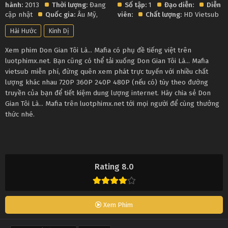
hành:
2013
Thời lượng:
Đang
Số tập:
1
Đạo diễn:
Diễn
cập nhật
Quốc gia:
Âu Mỹ
,
viên:
Chất lượng:
HD Vietsub
Hài Hước
Kinh Dị
Xem phim Don Gian Tôi Là... Mafia có phụ đề tiếng việt trên
luotphimx.net. Bạn cũng có thể tải xuống Don Gian Tôi Là... Mafia
vietsub miễn phí, đừng quên xem phát trực tuyến với nhiều chất
lượng khác nhau 720P 360P 240P 480P (nếu có) tùy theo đường
truyền của bạn để tiết kiệm dung lượng internet. Hãy chia sẻ Don
Gian Tôi Là... Mafia trên luotphimx.net tới mọi người để cùng thưởng
thức nhé.
Rating 8.0
Xem Phim