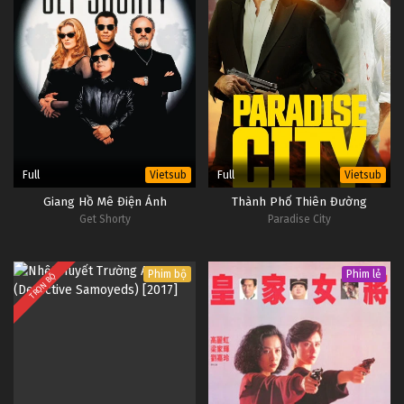
Full
Full
Vietsub
Vietsub
Giang Hồ Mê Điện Ảnh
Thành Phố Thiên Đường
Get Shorty
Paradise City
Phim bộ
Phim lẻ
TRỌN BỘ