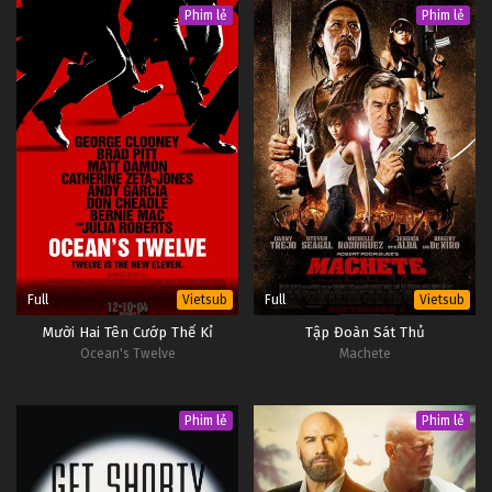
Phim lẻ
Phim lẻ
Full
Full
Vietsub
Vietsub
Mười Hai Tên Cướp Thế Kỉ
Tập Đoàn Sát Thủ
Ocean's Twelve
Machete
Phim lẻ
Phim lẻ