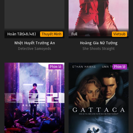
Hoàn Tất(48/48)
Full
Thuyết Minh
Vietsub
Nhệt Huyết Trường An
Hoàng Gia Nữ Tướng
Detective Samoyeds
She Shoots Straight
Phim lẻ
Phim lẻ