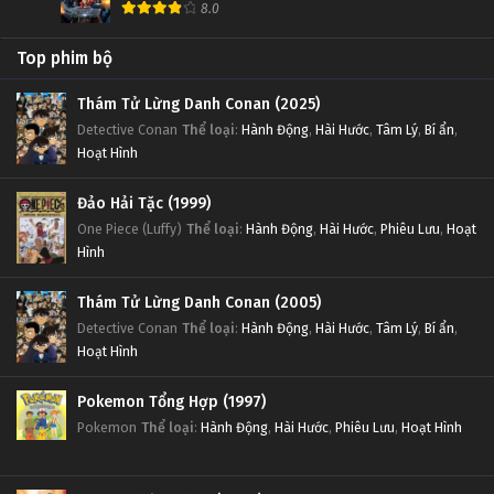
8.0
Top phim bộ
Thám Tử Lừng Danh Conan (2025)
Detective Conan
Thể loại
:
Hành Động
,
Hài Hước
,
Tâm Lý
,
Bí ẩn
,
Hoạt Hình
Đảo Hải Tặc (1999)
One Piece (Luffy)
Thể loại
:
Hành Động
,
Hài Hước
,
Phiêu Lưu
,
Hoạt
Hình
Thám Tử Lừng Danh Conan (2005)
Detective Conan
Thể loại
:
Hành Động
,
Hài Hước
,
Tâm Lý
,
Bí ẩn
,
Hoạt Hình
Pokemon Tổng Hợp (1997)
Pokemon
Thể loại
:
Hành Động
,
Hài Hước
,
Phiêu Lưu
,
Hoạt Hình