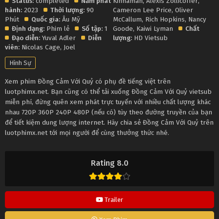
Status:
completed
Năm phát
Kinnaman
,
Alexis Zollicoffer
,
hành:
2023
Thời lượng:
90
Cameron Lee Price
,
Oliver
Phút
Quốc gia:
Âu Mỹ
McCallum
,
Rich Hopkins
,
Nancy
Định dạng:
Phim lẻ
Số tập:
1
Goode
,
Kaiwi Lyman
Chất
Đạo diễn:
Yuval Adler
Diễn
lượng:
HD Vietsub
viên:
Nicolas Cage
,
Joel
Hình Sự
Xem phim Đồng Cảm Với Quỷ có phụ đề tiếng việt trên
luotphimx.net. Bạn cũng có thể tải xuống Đồng Cảm Với Quỷ vietsub
miễn phí, đừng quên xem phát trực tuyến với nhiều chất lượng khác
nhau 720P 360P 240P 480P (nếu có) tùy theo đường truyền của bạn
để tiết kiệm dung lượng internet. Hãy chia sẻ Đồng Cảm Với Quỷ trên
luotphimx.net tới mọi người để cùng thưởng thức nhé.
Rating 8.0
Trailer