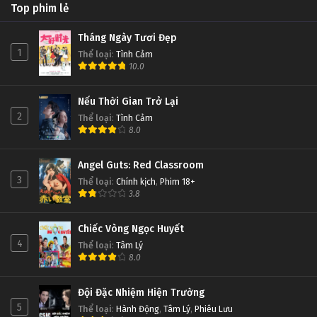
Top phim lẻ
Tháng Ngày Tươi Đẹp
1
Thể loại
:
Tình Cảm
10.0
Nếu Thời Gian Trở Lại
2
Thể loại
:
Tình Cảm
8.0
Angel Guts: Red Classroom
3
Thể loại
:
Chính kịch
,
Phim 18+
3.8
Chiếc Vòng Ngọc Huyết
4
Thể loại
:
Tâm Lý
8.0
Đội Đặc Nhiệm Hiện Trường
5
Thể loại
:
Hành Động
,
Tâm Lý
,
Phiêu Lưu