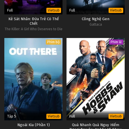
Full
Full
Vietsub
Vietsub
Kẻ Sát Nhân: Đứa Trẻ Có Thể
Công Nghệ Gen
Chết
Gattaca
The Killer: A Girl Who Deserves to Die
Phim bộ
Phim lẻ
Tập 5
Full
Vietsub
Vietsub
Ngoài Kia (Phần 1)
Quá Nhanh Quá Nguy Hiểm