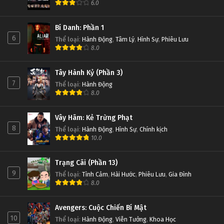
6.0
Bí Danh: Phần 1
6
Thể loại
:
Hành Động
,
Tâm Lý
,
Hình Sự
,
Phiêu Lưu
8.0
Tây Hành Kỷ (Phần 3)
7
Thể loại
:
Hành Động
8.0
Vây Hãm: Kẻ Trừng Phạt
8
Thể loại
:
Hành Động
,
Hình Sự
,
Chính kịch
10.0
Trạng Cãi (Phần 13)
9
Thể loại
:
Tình Cảm
,
Hài Hước
,
Phiêu Lưu
,
Gia Đình
8.0
Avengers: Cuộc Chiến Bí Mật
10
Thể loại
:
Hành Động
,
Viễn Tưởng
,
Khoa Học