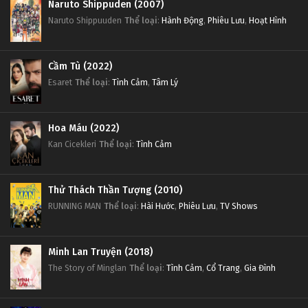
Naruto Shippuden (2007)
Naruto Shippuuden
Thể loại
:
Hành Động
,
Phiêu Lưu
,
Hoạt Hình
Cầm Tù (2022)
Esaret
Thể loại
:
Tình Cảm
,
Tâm Lý
Hoa Máu (2022)
Kan Cicekleri
Thể loại
:
Tình Cảm
Thử Thách Thần Tượng (2010)
RUNNING MAN
Thể loại
:
Hài Hước
,
Phiêu Lưu
,
TV Shows
Minh Lan Truyện (2018)
The Story of Minglan
Thể loại
:
Tình Cảm
,
Cổ Trang
,
Gia Đình