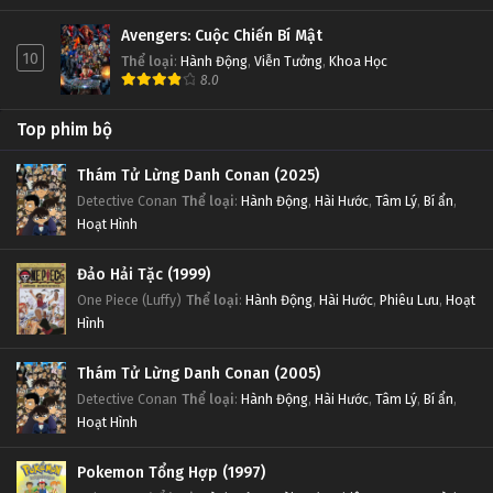
Avengers: Cuộc Chiến Bí Mật
10
Thể loại
:
Hành Động
,
Viễn Tưởng
,
Khoa Học
8.0
Top phim bộ
Thám Tử Lừng Danh Conan (2025)
Detective Conan
Thể loại
:
Hành Động
,
Hài Hước
,
Tâm Lý
,
Bí ẩn
,
Hoạt Hình
Đảo Hải Tặc (1999)
One Piece (Luffy)
Thể loại
:
Hành Động
,
Hài Hước
,
Phiêu Lưu
,
Hoạt
Hình
Thám Tử Lừng Danh Conan (2005)
Detective Conan
Thể loại
:
Hành Động
,
Hài Hước
,
Tâm Lý
,
Bí ẩn
,
Hoạt Hình
Pokemon Tổng Hợp (1997)