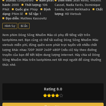
Status:
completed
Năm phát
Diễn viên:
Jean Reno
,
Vincent
hành:
2000
Thời lượng:
106
Cassel
,
Nadia Farès
,
Dominique
Phút
Quốc gia:
Pháp
Định
Sanda
,
Karim Belkhadra
Chất
dạng:
Phim lẻ
Số tập:
1
lượng:
HD Vietsub
Đạo diễn:
Mathieu Kassovitz
Hình Sự
Bí ẩn
Xem phim Dòng Sông Nhuốm Máu có phụ đề tiếng việt trên
luotphimx.net. Bạn cũng có thể tải xuống Dòng Sông Nhuốm Máu
vietsub miễn phí, đừng quên xem phát trực tuyến với nhiều chất
lượng khác nhau 720P 360P 240P 480P (nếu có) tùy theo đường
truyền của bạn để tiết kiệm dung lượng internet. Hãy chia sẻ Dòng
Sông Nhuốm Máu trên luotphimx.net tới mọi người để cùng thưởng
thức nhé.
Rating 8.0