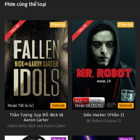
Phim cùng thể loại
Phim bộ
Phim bộ
TRỌN BỘ
TRỌN BỘ
Hoàn Tất (4/4)
Hoàn tất (12/12)
Vietsub
Vietsub
Thần Tượng Sụp Đổ: Nick Và
Siêu Hacker (Phần 2)
Aaron Carter
Mr. Robot (Season 2)
Fallen Idols: Nick and Aaron Carter