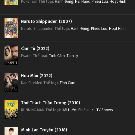
Pokemon
Thể loại
:
Hành Động
,
Hài Hước
,
Phiêu Lưu
,
Hoạt Hình
Naruto Shippuden (2007)
Naruto Shippuuden
Thể loại
:
Hành Động
,
Phiêu Lưu
,
Hoạt Hình
Cầm Tù (2022)
Esaret
Thể loại
:
Tình Cảm
,
Tâm Lý
Hoa Máu (2022)
Kan Cicekleri
Thể loại
:
Tình Cảm
Thử Thách Thần Tượng (2010)
RUNNING MAN
Thể loại
:
Hài Hước
,
Phiêu Lưu
,
TV Shows
Minh Lan Truyện (2018)