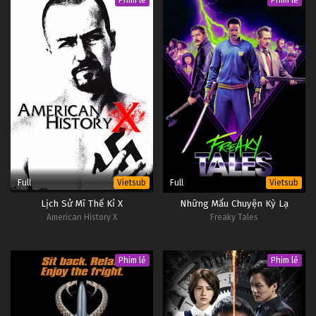
Phim lẻ
Phim lẻ
Full
Full
Vietsub
Vietsub
Lịch Sử Mĩ Thế Kỉ X
Những Mẩu Chuyện Kỳ Lạ
American History X
Freaky Tales
Phim lẻ
Phim lẻ