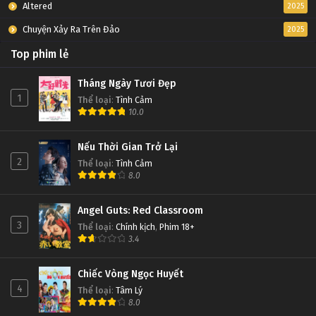
Altered
2025
Chuyện Xảy Ra Trên Đảo
2025
Top phim lẻ
Tháng Ngày Tươi Đẹp
1
Thể loại
:
Tình Cảm
10.0
Nếu Thời Gian Trở Lại
2
Thể loại
:
Tình Cảm
8.0
Angel Guts: Red Classroom
3
Thể loại
:
Chính kịch
,
Phim 18+
3.4
Chiếc Vòng Ngọc Huyết
4
Thể loại
:
Tâm Lý
8.0