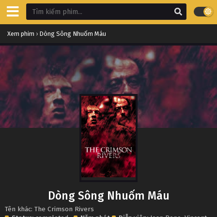
Xem phim
›
Dòng Sông Nhuốm Máu
Dòng Sông Nhuốm Máu
Tên khác: The Crimson Rivers