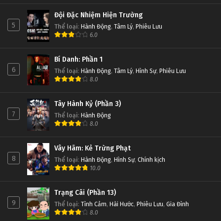
Đội Đặc Nhiệm Hiện Trường
5
Thể loại
:
Hành Động
,
Tâm Lý
,
Phiêu Lưu
6.0
Bí Danh: Phần 1
6
Thể loại
:
Hành Động
,
Tâm Lý
,
Hình Sự
,
Phiêu Lưu
8.0
Tây Hành Kỷ (Phần 3)
7
Thể loại
:
Hành Động
8.0
Vây Hãm: Kẻ Trừng Phạt
8
Thể loại
:
Hành Động
,
Hình Sự
,
Chính kịch
10.0
Trạng Cãi (Phần 13)
9
Thể loại
:
Tình Cảm
,
Hài Hước
,
Phiêu Lưu
,
Gia Đình
8.0