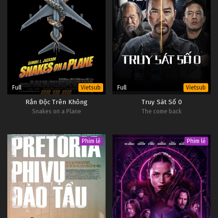
Full
Full
Vietsub
Vietsub
Rắn Độc Trên Không
Truy Sát Số 0
Snakes on a Plane
The come back
Phim lẻ
Phim lẻ