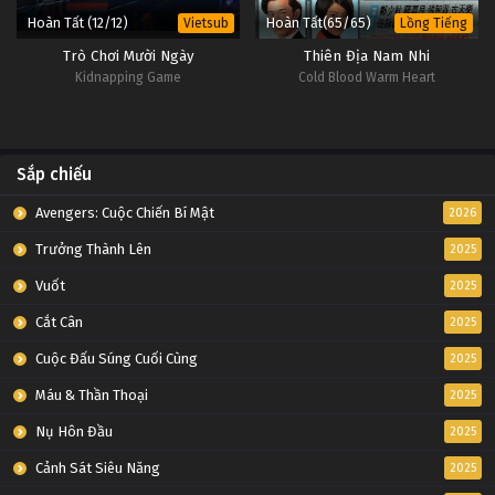
Hoàn Tất (12/12)
Hoàn Tất(65/65)
Vietsub
Lồng Tiếng
Trò Chơi Mười Ngày
Thiên Địa Nam Nhi
Kidnapping Game
Cold Blood Warm Heart
Sắp chiếu
Avengers: Cuộc Chiến Bí Mật
2026
Trưởng Thành Lên
2025
Vuốt
2025
Cắt Cân
2025
Cuộc Đấu Súng Cuối Cùng
2025
Máu & Thần Thoại
2025
Nụ Hôn Đầu
2025
Cảnh Sát Siêu Năng
2025