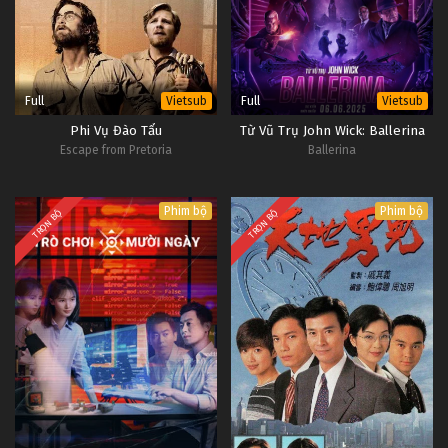
Full
Full
Vietsub
Vietsub
Phi Vụ Đào Tẩu
Từ Vũ Trụ John Wick: Ballerina
Escape from Pretoria
Ballerina
Phim bộ
Phim bộ
TRỌN BỘ
TRỌN BỘ