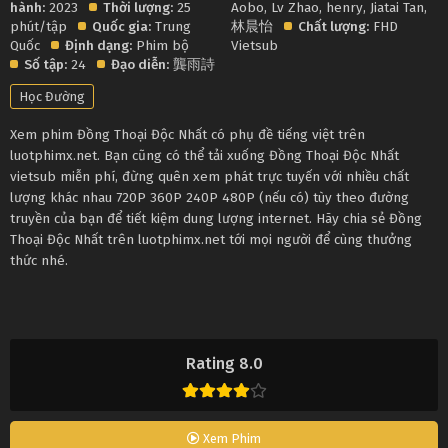
hành:
2023
Thời lượng:
25
Aobo
,
Lv Zhao
,
henry
,
Jiatai Tan
,
phút/tập
Quốc gia:
Trung
林晨怡
Chất lượng:
FHD
Quốc
Định dạng:
Phim bộ
Vietsub
Số tập:
24
Đạo diễn:
龔雨詩
Học Đường
Xem phim Đồng Thoại Độc Nhất có phụ đề tiếng việt trên
luotphimx.net. Bạn cũng có thể tải xuống Đồng Thoại Độc Nhất
vietsub miễn phí, đừng quên xem phát trực tuyến với nhiều chất
lượng khác nhau 720P 360P 240P 480P (nếu có) tùy theo đường
truyền của bạn để tiết kiệm dung lượng internet. Hãy chia sẻ Đồng
Thoại Độc Nhất trên luotphimx.net tới mọi người để cùng thưởng
thức nhé.
Rating 8.0
Xem Phim