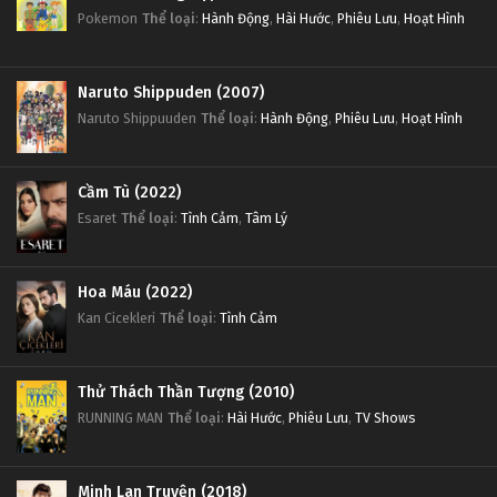
Pokemon
Thể loại
:
Hành Động
,
Hài Hước
,
Phiêu Lưu
,
Hoạt Hình
Naruto Shippuden (2007)
Naruto Shippuuden
Thể loại
:
Hành Động
,
Phiêu Lưu
,
Hoạt Hình
Cầm Tù (2022)
Esaret
Thể loại
:
Tình Cảm
,
Tâm Lý
Hoa Máu (2022)
Kan Cicekleri
Thể loại
:
Tình Cảm
Thử Thách Thần Tượng (2010)
RUNNING MAN
Thể loại
:
Hài Hước
,
Phiêu Lưu
,
TV Shows
Minh Lan Truyện (2018)