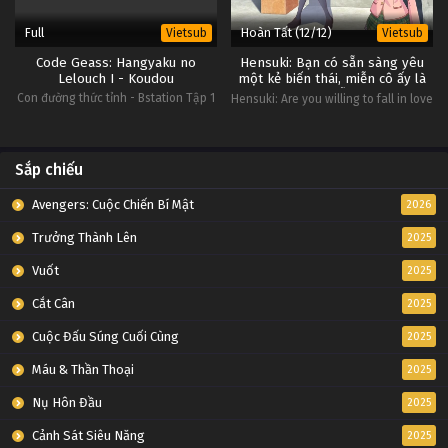
Full
Hoàn Tất (12/12)
Vietsub
Vietsub
Code Geass: Hangyaku no
Hensuki: Bạn có sẵn sàng yêu
Lelouch I - Koudou
một kẻ biến thái, miễn cô ấy là
một người dễ thương?
Con đường thức tỉnh - Bstation Tập 1
Hensuki: Are you willing to fall in love
with a pervert, as long as she's a
cutie?
Sắp chiếu
Avengers: Cuộc Chiến Bí Mật
2026
Trưởng Thành Lên
2025
Vuốt
2025
Cắt Cân
2025
Cuộc Đấu Súng Cuối Cùng
2025
Máu & Thần Thoại
2025
Nụ Hôn Đầu
2025
Cảnh Sát Siêu Năng
2025