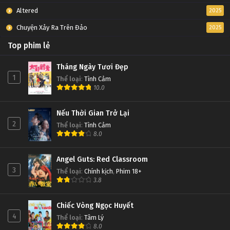
Altered
2025
Chuyện Xảy Ra Trên Đảo
2025
Top phim lẻ
Tháng Ngày Tươi Đẹp
1
Thể loại
:
Tình Cảm
10.0
Nếu Thời Gian Trở Lại
2
Thể loại
:
Tình Cảm
8.0
Angel Guts: Red Classroom
3
Thể loại
:
Chính kịch
,
Phim 18+
3.8
Chiếc Vòng Ngọc Huyết
4
Thể loại
:
Tâm Lý
8.0