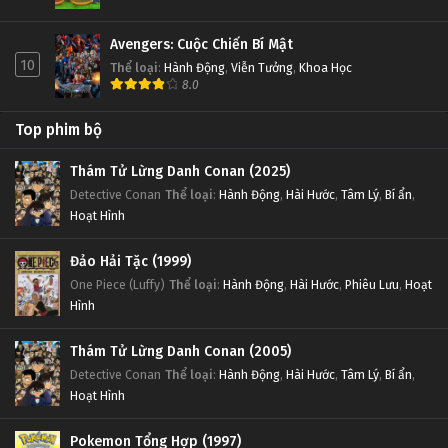
Avengers: Cuộc Chiến Bí Mật
10
Thể loại
:
Hành Động
,
Viễn Tưởng
,
Khoa Học
8.0
Top phim bộ
Thám Tử Lừng Danh Conan (2025)
Detective Conan
Thể loại
:
Hành Động
,
Hài Hước
,
Tâm Lý
,
Bí ẩn
,
Hoạt Hình
Đảo Hải Tặc (1999)
One Piece (Luffy)
Thể loại
:
Hành Động
,
Hài Hước
,
Phiêu Lưu
,
Hoạt
Hình
Thám Tử Lừng Danh Conan (2005)
Detective Conan
Thể loại
:
Hành Động
,
Hài Hước
,
Tâm Lý
,
Bí ẩn
,
Hoạt Hình
Pokemon Tổng Hợp (1997)