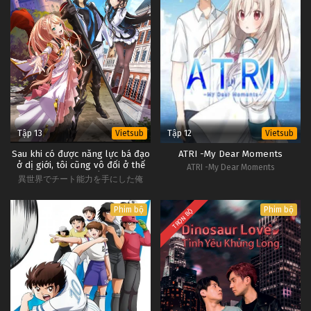
Tập 13
Tập 12
Vietsub
Vietsub
Sau khi có được năng lực bá đạo
ATRI -My Dear Moments
ở dị giới, tôi cũng vô đối ở thế
ATRI -My Dear Moments
giới thực ~Thăng cấp xong thì
異世界でチート能力を手にした俺
cuộc đời cũng thay đổi~
は、現実世界をも無双する ～レベル
アップは人生を変えた～
Phim bộ
Phim bộ
TRỌN BỘ