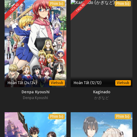
Phim bộ
Phim bộ
TRỌN BỘ
TRỌN BỘ
Hoàn Tất (24/24)
Hoàn Tất (12/12)
Vietsub
Vietsub
Denpa Kyoushi
Kaginado
Denpa Kyoushi
かぎなど
Phim bộ
Phim bộ