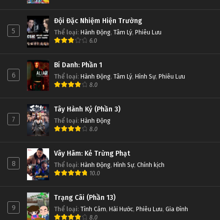
Đội Đặc Nhiệm Hiện Trường
5
Thể loại
:
Hành Động
,
Tâm Lý
,
Phiêu Lưu
6.0
Bí Danh: Phần 1
6
Thể loại
:
Hành Động
,
Tâm Lý
,
Hình Sự
,
Phiêu Lưu
8.0
Tây Hành Kỷ (Phần 3)
7
Thể loại
:
Hành Động
8.0
Vây Hãm: Kẻ Trừng Phạt
8
Thể loại
:
Hành Động
,
Hình Sự
,
Chính kịch
10.0
Trạng Cãi (Phần 13)
9
Thể loại
:
Tình Cảm
,
Hài Hước
,
Phiêu Lưu
,
Gia Đình
8.0