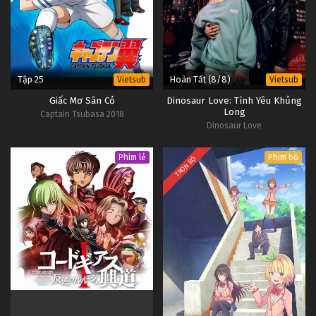
Tập 25
Hoàn Tất (8/8)
Vietsub
Vietsub
Giấc Mơ Sân Cỏ
Dinosaur Love: Tình Yêu Khủng
Long
Captain Tsubasa 2018
Dinosaur Love
Phim lẻ
Phim bộ
TRỌN BỘ