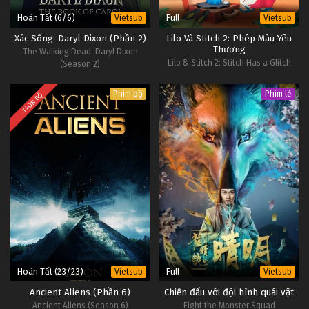
Hoàn Tất (6/6)
Full
Vietsub
Vietsub
Xác Sống: Daryl Dixon (Phần 2)
Lilo Và Stitch 2: Phép Màu Yêu
Thương
The Walking Dead: Daryl Dixon
Lilo & Stitch 2: Stitch Has a Glitch
(Season 2)
Phim bộ
Phim lẻ
TRỌN BỘ
Hoàn Tất (23/23)
Full
Vietsub
Vietsub
Ancient Aliens (Phần 6)
Chiến đấu với đội hình quái vật
Ancient Aliens (Season 6)
Fight the Monster Squad