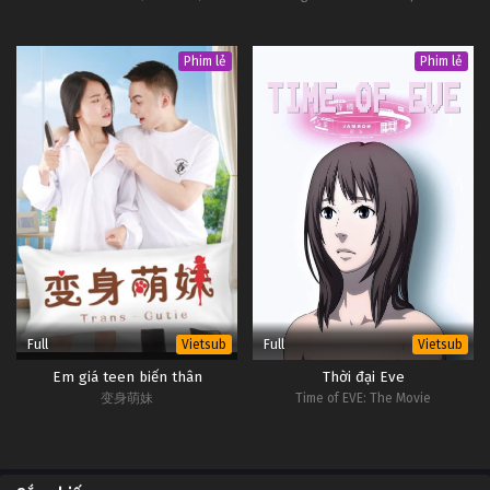
Phim lẻ
Phim lẻ
Full
Full
Vietsub
Vietsub
Em giá teen biến thân
Thời đại Eve
变身萌妹
Time of EVE: The Movie