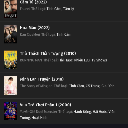
Cầm Tù (2022)
Esaret
Thể loại
:
Tình Cảm
,
Tâm Lý
Hoa Máu (2022)
Kan Cicekleri
Thể loại
:
Tình Cảm
Thử Thách Thần Tượng (2010)
RUNNING MAN
Thể loại
:
Hài Hước
,
Phiêu Lưu
,
TV Shows
Minh Lan Truyện (2018)
The Story of Minglan
Thể loại
:
Tình Cảm
,
Cổ Trang
,
Gia Đình
Vua Trò Chơi Phần 1 (2000)
Yu-Gi-Oh! Duel Monster
Thể loại
:
Hành Động
,
Hài Hước
,
Viễn
Tưởng
,
Hoạt Hình