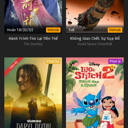
Hoàn Tất (12/12)
Full
Vietsub
Vietsub
Hành Trình Tìm Lại Tiền Thế
Không Gian Chết: Sự Sụp Đổ
The Journey
Dead Space: Downfall
Phim bộ
Phim lẻ
TRỌN BỘ