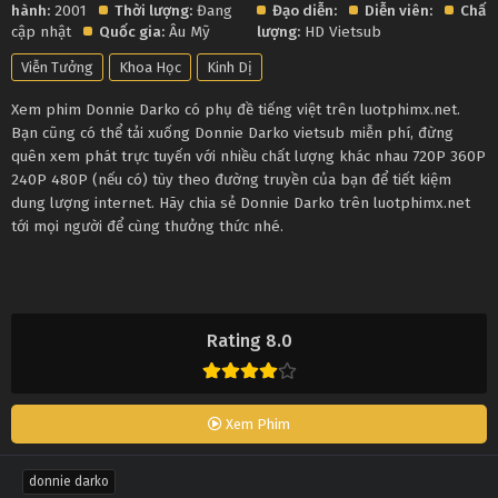
hành:
2001
Thời lượng:
Đang
Đạo diễn:
Diễn viên:
Chất
cập nhật
Quốc gia:
Âu Mỹ
lượng:
HD Vietsub
Viễn Tưởng
Khoa Học
Kinh Dị
Xem phim Donnie Darko có phụ đề tiếng việt trên luotphimx.net.
Bạn cũng có thể tải xuống Donnie Darko vietsub miễn phí, đừng
quên xem phát trực tuyến với nhiều chất lượng khác nhau 720P 360P
240P 480P (nếu có) tùy theo đường truyền của bạn để tiết kiệm
dung lượng internet. Hãy chia sẻ Donnie Darko trên luotphimx.net
tới mọi người để cùng thưởng thức nhé.
Rating 8.0
Xem Phim
donnie darko