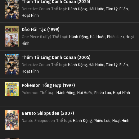
Thám Tử Lừng Danh Conan (2025)
Detective Conan
Thể loại
:
Hành Động
,
Hài Hước
,
Tâm Lý
,
Bí ẩn
,
Hoạt Hình
Đảo Hải Tặc (1999)
One Piece (Luffy)
Thể loại
:
Hành Động
,
Hài Hước
,
Phiêu Lưu
,
Hoạt
Hình
Thám Tử Lừng Danh Conan (2005)
Detective Conan
Thể loại
:
Hành Động
,
Hài Hước
,
Tâm Lý
,
Bí ẩn
,
Hoạt Hình
Pokemon Tổng Hợp (1997)
Pokemon
Thể loại
:
Hành Động
,
Hài Hước
,
Phiêu Lưu
,
Hoạt Hình
Naruto Shippuden (2007)
Naruto Shippuuden
Thể loại
:
Hành Động
,
Phiêu Lưu
,
Hoạt Hình