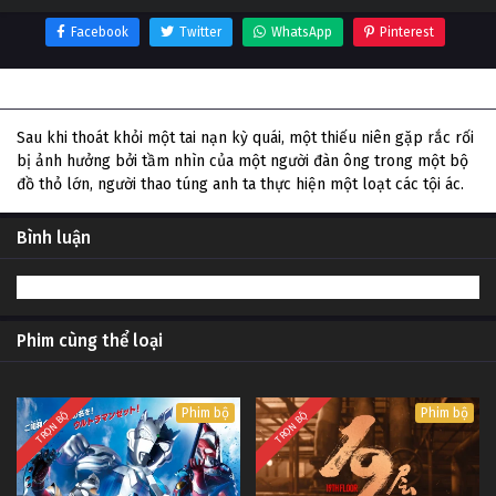
Facebook
Twitter
WhatsApp
Pinterest
Thông tin phim Donnie Darko
Sau khi thoát khỏi một tai nạn kỳ quái, một thiếu niên gặp rắc rối
bị ảnh hưởng bởi tầm nhìn của một người đàn ông trong một bộ
đồ thỏ lớn, người thao túng anh ta thực hiện một loạt các tội ác.
Bình luận
Phim cùng thể loại
Phim bộ
Phim bộ
TRỌN BỘ
TRỌN BỘ