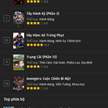
8.0
Tây Hành Kỷ (Phần 3)
7
Thể loại
:
Hành Động
8.0
Vây Hãm: Kẻ Trừng Phạt
8
Thể loại
:
Hành Động
,
Hình Sự
,
Chính kịch
10.0
Trạng Cãi (Phần 13)
9
Thể loại
:
Tình Cảm
,
Hài Hước
,
Phiêu Lưu
,
Gia Đình
8.0
Avengers: Cuộc Chiến Bí Mật
10
Thể loại
:
Hành Động
,
Viễn Tưởng
,
Khoa Học
8.0
Top phim bộ