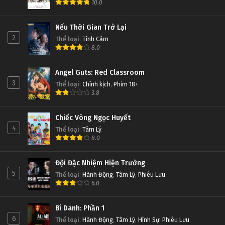
10.0
Nếu Thời Gian Trở Lại
2
Thể loại
:
Tình Cảm
8.0
Angel Guts: Red Classroom
3
Thể loại
:
Chính kịch
,
Phim 18+
3.8
Chiếc Vòng Ngọc Huyết
4
Thể loại
:
Tâm Lý
8.0
Đội Đặc Nhiệm Hiện Trường
5
Thể loại
:
Hành Động
,
Tâm Lý
,
Phiêu Lưu
6.0
Bí Danh: Phần 1
6
Thể loại
:
Hành Động
,
Tâm Lý
,
Hình Sự
,
Phiêu Lưu