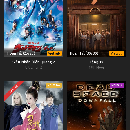
Hoàn Tất (25/25)
Hoàn Tất (30/30)
Vietsub
Vietsub
Siêu Nhân Điện Quang Z
Tầng 19
Ultraman Z
19th Floor
Phim bộ
Phim lẻ
TRỌN BỘ