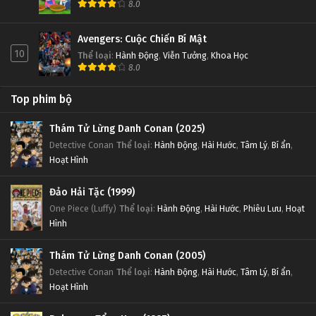
8.0
Avengers: Cuộc Chiến Bí Mật
10
Thể loại
:
Hành Động
,
Viễn Tưởng
,
Khoa Học
8.0
Top phim bộ
Thám Tử Lừng Danh Conan (2025)
Detective Conan
Thể loại
:
Hành Động
,
Hài Hước
,
Tâm Lý
,
Bí ẩn
,
Hoạt Hình
Đảo Hải Tặc (1999)
One Piece (Luffy)
Thể loại
:
Hành Động
,
Hài Hước
,
Phiêu Lưu
,
Hoạt
Hình
Thám Tử Lừng Danh Conan (2005)
Detective Conan
Thể loại
:
Hành Động
,
Hài Hước
,
Tâm Lý
,
Bí ẩn
,
Hoạt Hình