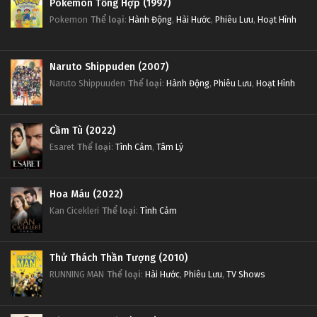
Pokemon Tổng Hợp (1997)
Pokemon
Thể loại
:
Hành Động
,
Hài Hước
,
Phiêu Lưu
,
Hoạt Hình
Naruto Shippuden (2007)
Naruto Shippuuden
Thể loại
:
Hành Động
,
Phiêu Lưu
,
Hoạt Hình
Cầm Tù (2022)
Esaret
Thể loại
:
Tình Cảm
,
Tâm Lý
Hoa Máu (2022)
Kan Cicekleri
Thể loại
:
Tình Cảm
Thử Thách Thần Tượng (2010)
RUNNING MAN
Thể loại
:
Hài Hước
,
Phiêu Lưu
,
TV Shows