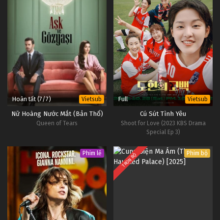
Hoàn tất (7/7)
Full
Vietsub
Vietsub
Nữ Hoàng Nước Mắt (Bản Thổ)
Cú Sút Tình Yêu
Queen of Tears
Shoot for Love (2023 KBS Drama
Special Ep 3)
Phim lẻ
Phim bộ
TRỌN BỘ