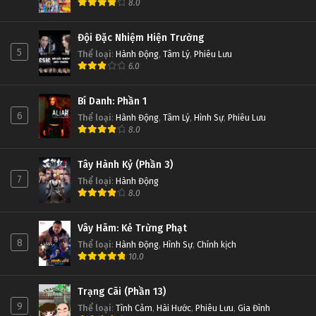
8.0
Đội Đặc Nhiệm Hiện Trường
5
Thể loại
:
Hành Động
,
Tâm Lý
,
Phiêu Lưu
6.0
Bí Danh: Phần 1
6
Thể loại
:
Hành Động
,
Tâm Lý
,
Hình Sự
,
Phiêu Lưu
8.0
Tây Hành Kỷ (Phần 3)
7
Thể loại
:
Hành Động
8.0
Vây Hãm: Kẻ Trừng Phạt
8
Thể loại
:
Hành Động
,
Hình Sự
,
Chính kịch
10.0
Trạng Cãi (Phần 13)
9
Thể loại
:
Tình Cảm
,
Hài Hước
,
Phiêu Lưu
,
Gia Đình