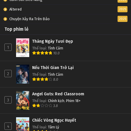
Altered
2025
Chuyện Xảy Ra Trên Đảo
2025
Top phim lẻ
Tháng Ngày Tươi Đẹp
1
Thể loại
:
Tình Cảm
10.0
Nếu Thời Gian Trở Lại
2
Thể loại
:
Tình Cảm
8.0
Angel Guts: Red Classroom
3
Thể loại
:
Chính kịch
,
Phim 18+
3.8
Chiếc Vòng Ngọc Huyết
4
Thể loại
:
Tâm Lý