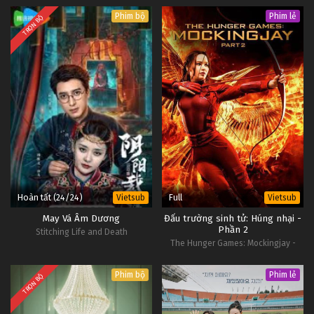
Phim bộ
Phim lẻ
TRỌN BỘ
Hoàn tất (24/24)
Full
Vietsub
Vietsub
May Vá Âm Dương
Đấu trường sinh tử: Húng nhại -
Phần 2
Stitching Life and Death
The Hunger Games: Mockingjay -
Part 2
Phim bộ
Phim lẻ
TRỌN BỘ