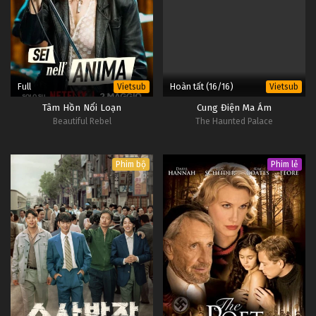
Full
Hoàn tất (16/16)
Vietsub
Vietsub
Tâm Hồn Nổi Loạn
Cung Điện Ma Ám
Beautiful Rebel
The Haunted Palace
Phim bộ
Phim lẻ