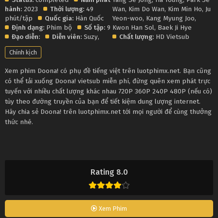
hành:
2023
Thời lượng:
49
Wan
,
Kim Do Wan
,
Kim Min Ho
,
Ju
phút/tập
Quốc gia:
Hàn Quốc
Yeon-woo
,
Kang Myung Joo
,
Định dạng:
Phim bộ
Số tập:
9
Kwon Han Sol
,
Baek Ji Hye
Đạo diễn:
Diễn viên:
Suzy
,
Chất lượng:
HD Vietsub
Chính kịch
Xem phim Doona! có phụ đề tiếng việt trên luotphimx.net. Bạn cũng
có thể tải xuống Doona! vietsub miễn phí, đừng quên xem phát trực
tuyến với nhiều chất lượng khác nhau 720P 360P 240P 480P (nếu có)
tùy theo đường truyền của bạn để tiết kiệm dung lượng internet.
Hãy chia sẻ Doona! trên luotphimx.net tới mọi người để cùng thưởng
thức nhé.
Rating 8.0
Xem Phim