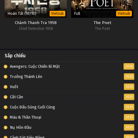
Hoàn Tất (10/10)
Full
Vietsub
Vietsub
Chánh Thanh Tra 1958
The Poet
Chief Detective 1958
The Poet
Sắp chiếu
Avengers: Cuộc Chiến Bí Mật
2026
Trưởng Thành Lên
2025
Vuốt
2025
Cắt Cân
2025
Cuộc Đấu Súng Cuối Cùng
2025
Máu & Thần Thoại
2025
Nụ Hôn Đầu
2025
Cảnh Sát Siêu Năng
2025