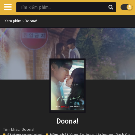
Xem phim
›
Doona!
Doona!
Tên khác: Doona!
Status:
completed
Năm phát
Yang Se Jong
,
Ha Young
,
Park Se