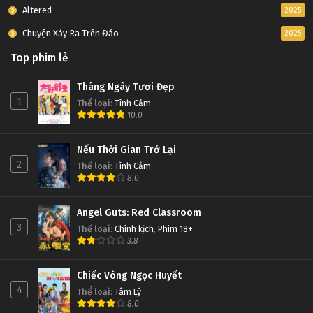
Altered
2025
Chuyện Xảy Ra Trên Đảo
2025
Top phim lẻ
Tháng Ngày Tươi Đẹp
1
Thể loại
:
Tình Cảm
10.0
Nếu Thời Gian Trở Lại
2
Thể loại
:
Tình Cảm
8.0
Angel Guts: Red Classroom
3
Thể loại
:
Chính kịch
,
Phim 18+
3.8
Chiếc Vòng Ngọc Huyết
4
Thể loại
:
Tâm Lý
8.0