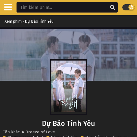
Xem phim
›
Dự Báo Tình Yêu
Dự Báo Tình Yêu
Tên khác: A Breeze of Love