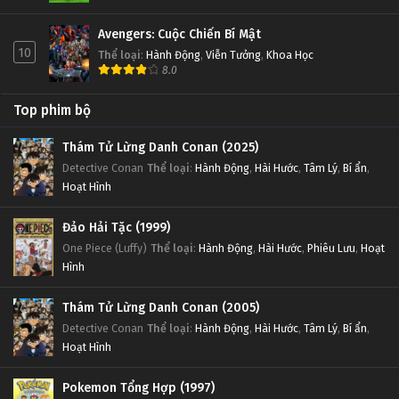
Avengers: Cuộc Chiến Bí Mật
10
Thể loại
:
Hành Động
,
Viễn Tưởng
,
Khoa Học
8.0
Top phim bộ
Thám Tử Lừng Danh Conan (2025)
Detective Conan
Thể loại
:
Hành Động
,
Hài Hước
,
Tâm Lý
,
Bí ẩn
,
Hoạt Hình
Đảo Hải Tặc (1999)
One Piece (Luffy)
Thể loại
:
Hành Động
,
Hài Hước
,
Phiêu Lưu
,
Hoạt
Hình
Thám Tử Lừng Danh Conan (2005)
Detective Conan
Thể loại
:
Hành Động
,
Hài Hước
,
Tâm Lý
,
Bí ẩn
,
Hoạt Hình
Pokemon Tổng Hợp (1997)