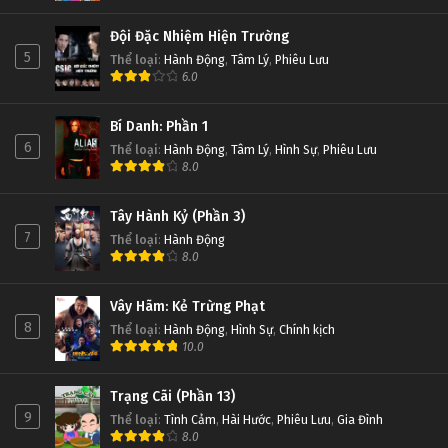
Đội Đặc Nhiệm Hiện Trường
5
Thể loại
:
Hành Động
,
Tâm Lý
,
Phiêu Lưu
6.0
Bí Danh: Phần 1
6
Thể loại
:
Hành Động
,
Tâm Lý
,
Hình Sự
,
Phiêu Lưu
8.0
Tây Hành Kỷ (Phần 3)
7
Thể loại
:
Hành Động
8.0
Vây Hãm: Kẻ Trừng Phạt
8
Thể loại
:
Hành Động
,
Hình Sự
,
Chính kịch
10.0
Trạng Cãi (Phần 13)
9
Thể loại
:
Tình Cảm
,
Hài Hước
,
Phiêu Lưu
,
Gia Đình
8.0