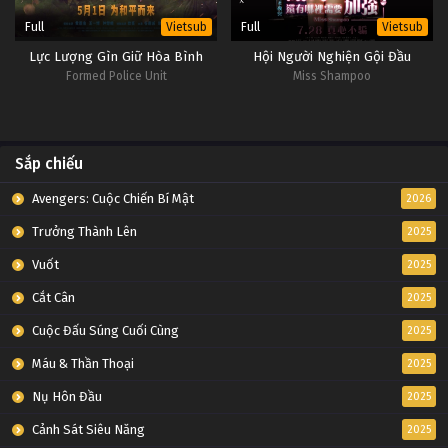
Full
Full
Vietsub
Vietsub
Lực Lượng Gìn Giữ Hòa Bình
Hội Người Nghiện Gội Đầu
Formed Police Unit
Miss Shampoo
Sắp chiếu
Avengers: Cuộc Chiến Bí Mật
2026
Trưởng Thành Lên
2025
Vuốt
2025
Cắt Cân
2025
Cuộc Đấu Súng Cuối Cùng
2025
Máu & Thần Thoại
2025
Nụ Hôn Đầu
2025
Cảnh Sát Siêu Năng
2025