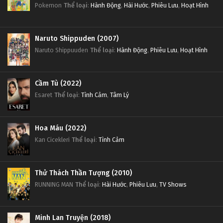
Pokemon
Thể loại
:
Hành Động
,
Hài Hước
,
Phiêu Lưu
,
Hoạt Hình
Naruto Shippuden (2007)
Naruto Shippuuden
Thể loại
:
Hành Động
,
Phiêu Lưu
,
Hoạt Hình
Cầm Tù (2022)
Esaret
Thể loại
:
Tình Cảm
,
Tâm Lý
Hoa Máu (2022)
Kan Cicekleri
Thể loại
:
Tình Cảm
Thử Thách Thần Tượng (2010)
RUNNING MAN
Thể loại
:
Hài Hước
,
Phiêu Lưu
,
TV Shows
Minh Lan Truyện (2018)