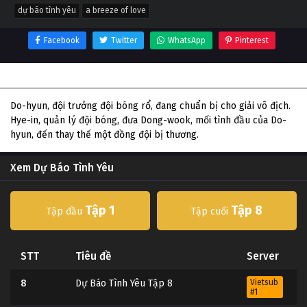
dự báo tình yêu
a breeze of love
Facebook
Twitter
WhatsApp
Pinterest
Thông tin phim Dự Báo Tình Yêu
Do-hyun, đội trưởng đội bóng rổ, đang chuẩn bị cho giải vô địch.
Hye-in, quản lý đội bóng, đưa Dong-wook, mối tình đầu của Do-
hyun, đến thay thế một đồng đội bị thương.
Xem Dự Báo Tình Yêu
Tập 1
Tập 8
Tập đầu
Tập cuối
STT
Tiêu đề
Server
8
Dự Báo Tình Yêu Tập 8
Vietsub
#1