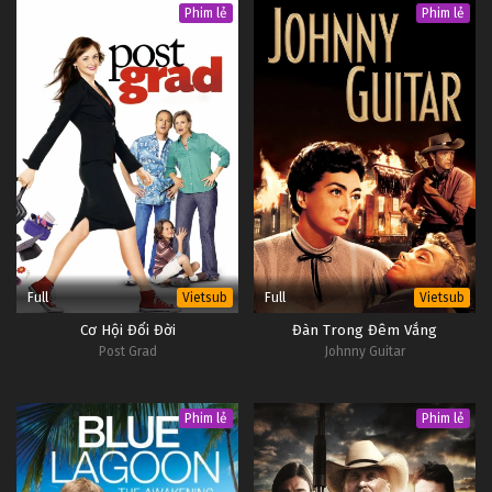
Phim lẻ
Phim lẻ
Full
Full
Vietsub
Vietsub
Cơ Hội Đổi Đời
Đàn Trong Đêm Vắng
Post Grad
Johnny Guitar
Phim lẻ
Phim lẻ