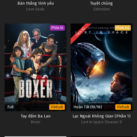
Bàn thắng tình yêu
Tuyệt chủng
Love Goals
Extinction
Phim lẻ
Phim bộ
TRỌN BỘ
Full
Hoàn Tất (10/10)
Vietsub
Vietsub
Tay đấm Ba Lan
Lạc Ngoài Không Gian (Phần 1)
Boxer
Lost in Space (Season 1)