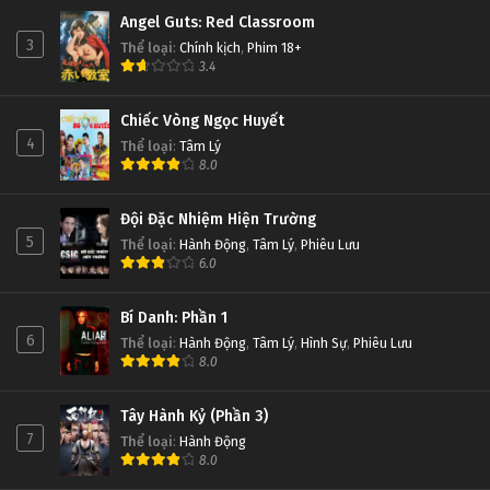
Angel Guts: Red Classroom
3
Thể loại
:
Chính kịch
,
Phim 18+
3.4
Chiếc Vòng Ngọc Huyết
4
Thể loại
:
Tâm Lý
8.0
Đội Đặc Nhiệm Hiện Trường
5
Thể loại
:
Hành Động
,
Tâm Lý
,
Phiêu Lưu
6.0
Bí Danh: Phần 1
6
Thể loại
:
Hành Động
,
Tâm Lý
,
Hình Sự
,
Phiêu Lưu
8.0
Tây Hành Kỷ (Phần 3)
7
Thể loại
:
Hành Động
8.0