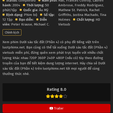
Status:
completed
Năm phát
Hall
,
Frances Conroy
,
Lauren
hành:
2004
Thời lượng:
50
Ambrose
,
Freddy Rodríguez
,
phút/tập
Quốc gia:
Âu Mỹ
Mathew St. Patrick
,
Rachel
Định dạng:
Phim bộ
Số tập:
Griffiths
,
Justina Machado
,
Tina
12 Tập
Đạo diễn:
Diễn
Holmes
Chất lượng:
HD
viên:
Peter Krause
,
Michael C.
Vietsub
Chính kịch
Xem phim Dưới sáu tấc đất (Phần 4) có phụ đề tiếng việt trên
luotphimx.net. Bạn cũng có thể tải xuống Dưới sáu tấc đất (Phần 4)
vietsub miễn phí, đừng quên xem phát trực tuyến với nhiều chất
lượng khác nhau 720P 360P 240P 480P (nếu có) tùy theo đường
truyền của bạn để tiết kiệm dung lượng internet. Hãy chia sẻ Dưới
sáu tấc đất (Phần 4) trên luotphimx.net tới mọi người để cùng
thưởng thức nhé.
Rating 8.0
Trailer