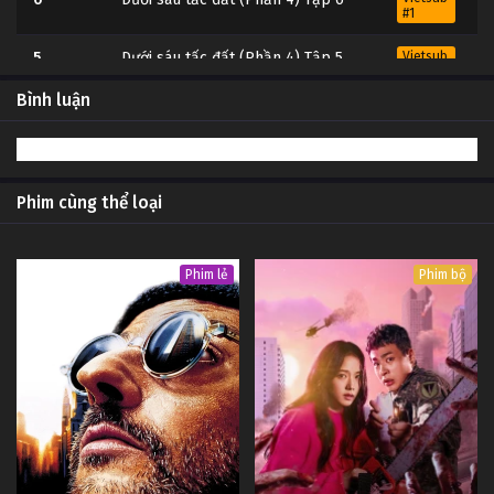
#1
5
Dưới sáu tấc đất (Phần 4) Tập 5
Vietsub
#1
Bình luận
4
Dưới sáu tấc đất (Phần 4) Tập 4
Vietsub
#1
3
Dưới sáu tấc đất (Phần 4) Tập 3
Vietsub
#1
Phim cùng thể loại
2
Dưới sáu tấc đất (Phần 4) Tập 2
Vietsub
#1
Phim lẻ
Phim bộ
1
Dưới sáu tấc đất (Phần 4) Tập 1
Vietsub
#1