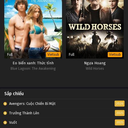
Full
Full
Vietsub
Vietsub
Eo biển xanh: Thức tỉnh
Ngựa Hoang
Blue Lagoon: The Awakening
Wild Horses
Sắp chiếu
Avengers: Cuộc Chiến Bí Mật
2026
Trưởng Thành Lên
2025
Vuốt
2025