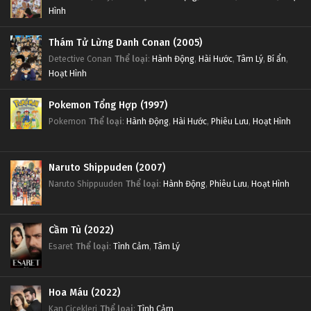
Hình
Thám Tử Lừng Danh Conan (2005)
Detective Conan
Thể loại
:
Hành Động
,
Hài Hước
,
Tâm Lý
,
Bí ẩn
,
Hoạt Hình
Pokemon Tổng Hợp (1997)
Pokemon
Thể loại
:
Hành Động
,
Hài Hước
,
Phiêu Lưu
,
Hoạt Hình
Naruto Shippuden (2007)
Naruto Shippuuden
Thể loại
:
Hành Động
,
Phiêu Lưu
,
Hoạt Hình
Cầm Tù (2022)
Esaret
Thể loại
:
Tình Cảm
,
Tâm Lý
Hoa Máu (2022)
Kan Cicekleri
Thể loại
:
Tình Cảm