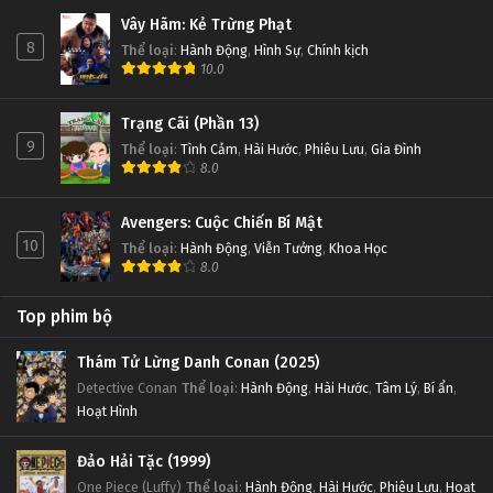
Vây Hãm: Kẻ Trừng Phạt
8
Thể loại
:
Hành Động
,
Hình Sự
,
Chính kịch
10.0
Trạng Cãi (Phần 13)
9
Thể loại
:
Tình Cảm
,
Hài Hước
,
Phiêu Lưu
,
Gia Đình
8.0
Avengers: Cuộc Chiến Bí Mật
10
Thể loại
:
Hành Động
,
Viễn Tưởng
,
Khoa Học
8.0
Top phim bộ
Thám Tử Lừng Danh Conan (2025)
Detective Conan
Thể loại
:
Hành Động
,
Hài Hước
,
Tâm Lý
,
Bí ẩn
,
Hoạt Hình
Đảo Hải Tặc (1999)
One Piece (Luffy)
Thể loại
:
Hành Động
,
Hài Hước
,
Phiêu Lưu
,
Hoạt