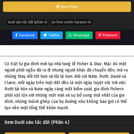
Xem Phim
dưới sáu tấc đất (phần 4)
six feet under (season 4)
Facebook
Twitter
WhatsApp
Pinterest
Thông tin phim Dưới sáu tấc đất (Phần 4)
Có trật tự gia đình mới tại nhà tang lễ Fisher & Diaz. Mặc dù một
người phối ngẫu đã ra đi nhưng người khác đã chuyển đến, mở ra
những thay đổi tốt hơn và tồi tệ hơn. Đối với Nate, Ruth, David và
Claire, mỗi ngày trên mặt đất đều là một ngày tuyệt vời. Với việc
Ruth tái hôn và Nate ngày càng mất kiểm soát, gia đình Fishers
phải vật lộn với những mất mát và sự bổ sung mới nhất của gia
đình, những mảnh ghép của họ dường như không bao giờ có thể
tạo nên một tổng thể khỏe mạnh.
Xem Dưới sáu tấc đất (Phần 4)