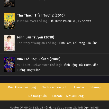
Thử Thách Thần Tượng (2010)
RUNNING MAN
Thể loại
:
Hài Hước
,
Phiêu Lưu
,
TV Shows
Minh Lan Truyện (2018)
The Story of Minglan
Thể loại
:
Tình Cảm
,
Cổ Trang
,
Gia Đình
Vua Trò Chơi Phần 1 (2000)
Yu-Gi-Oh! Duel Monster
Thể loại
:
Hành Động
,
Hài Hước
,
Viễn
Tưởng
,
Hoạt Hình
Điều khoản sử dụng
Chính sách riêng tư
Liên hệ
Sitemap
Giá Nông Sản
Giacafe
GiaSauRieng
Nguồn
OPHIMCMS
tất cả nội dung được cung cấp bởi OphimCMS.