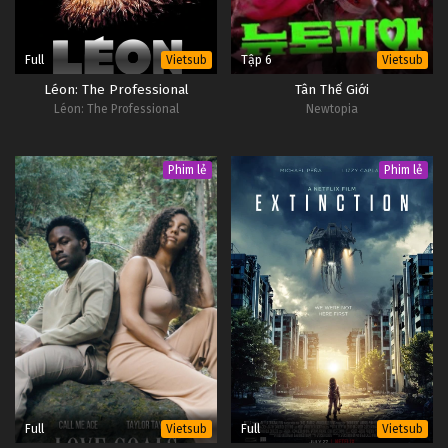
Full
Tập 6
Vietsub
Vietsub
Léon: The Professional
Tân Thế Giới
Léon: The Professional
Newtopia
Phim lẻ
Phim lẻ
Full
Full
Vietsub
Vietsub