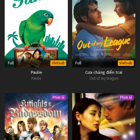
Full
Full
Vietsub
Vietsub
Paulie
Cưa chàng điển trai
Paulie
Out of my league
Phim lẻ
Phim lẻ