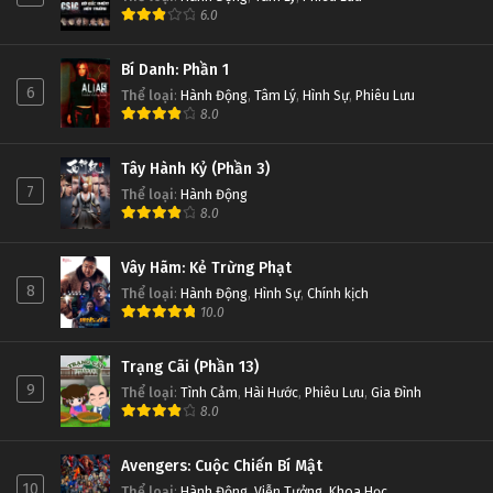
6.0
Bí Danh: Phần 1
6
Thể loại
:
Hành Động
,
Tâm Lý
,
Hình Sự
,
Phiêu Lưu
8.0
Tây Hành Kỷ (Phần 3)
7
Thể loại
:
Hành Động
8.0
Vây Hãm: Kẻ Trừng Phạt
8
Thể loại
:
Hành Động
,
Hình Sự
,
Chính kịch
10.0
Trạng Cãi (Phần 13)
9
Thể loại
:
Tình Cảm
,
Hài Hước
,
Phiêu Lưu
,
Gia Đình
8.0
Avengers: Cuộc Chiến Bí Mật
10
Thể loại
:
Hành Động
,
Viễn Tưởng
,
Khoa Học