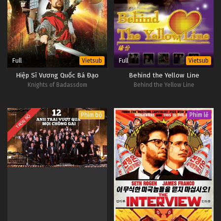
Full
Full
Vietsub
Vietsub
Hiệp Sĩ Vương Quốc Bá Đạo
Behind the Yellow Line
Knights of Badassdom
Behind the Yellow Line
Phim bộ
Phim lẻ
TRỌN BỘ