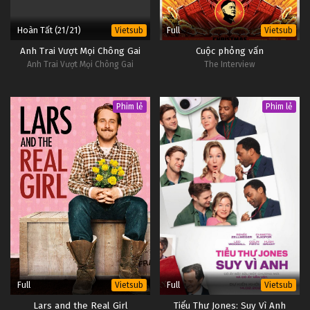
Hoàn Tất (21/21)
Full
Vietsub
Vietsub
Anh Trai Vượt Mọi Chông Gai
Cuộc phỏng vấn
Anh Trai Vượt Mọi Chông Gai
The Interview
Phim lẻ
Phim lẻ
Full
Full
Vietsub
Vietsub
Lars and the Real Girl
Tiểu Thư Jones: Suy Vì Anh