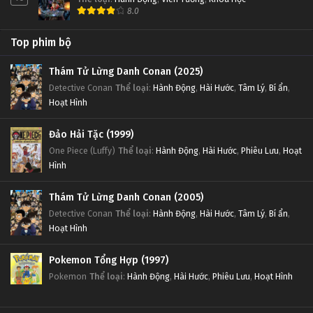
8.0
Top phim bộ
Thám Tử Lừng Danh Conan (2025)
Detective Conan
Thể loại
:
Hành Động
,
Hài Hước
,
Tâm Lý
,
Bí ẩn
,
Hoạt Hình
Đảo Hải Tặc (1999)
One Piece (Luffy)
Thể loại
:
Hành Động
,
Hài Hước
,
Phiêu Lưu
,
Hoạt
Hình
Thám Tử Lừng Danh Conan (2005)
Detective Conan
Thể loại
:
Hành Động
,
Hài Hước
,
Tâm Lý
,
Bí ẩn
,
Hoạt Hình
Pokemon Tổng Hợp (1997)
Pokemon
Thể loại
:
Hành Động
,
Hài Hước
,
Phiêu Lưu
,
Hoạt Hình