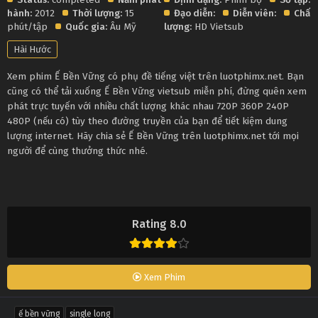
hành:
2012
Thời lượng:
15
Đạo diễn:
Diễn viên:
Chất
phút/tập
Quốc gia:
Âu Mỹ
lượng:
HD Vietsub
Hài Hước
Xem phim Ế Bền Vững có phụ đề tiếng việt trên luotphimx.net. Bạn
cũng có thể tải xuống Ế Bền Vững vietsub miễn phí, đừng quên xem
phát trực tuyến với nhiều chất lượng khác nhau 720P 360P 240P
480P (nếu có) tùy theo đường truyền của bạn để tiết kiệm dung
lượng internet. Hãy chia sẻ Ế Bền Vững trên luotphimx.net tới mọi
người để cùng thưởng thức nhé.
Rating 8.0
Xem Phim
ế bền vững
single long