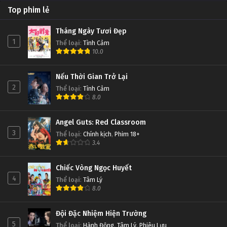
Top phim lẻ
Tháng Ngày Tươi Đẹp
1
Thể loại
:
Tình Cảm
10.0
Nếu Thời Gian Trở Lại
2
Thể loại
:
Tình Cảm
8.0
Angel Guts: Red Classroom
3
Thể loại
:
Chính kịch
,
Phim 18+
3.4
Chiếc Vòng Ngọc Huyết
4
Thể loại
:
Tâm Lý
8.0
Đội Đặc Nhiệm Hiện Trường
5
Thể loại
:
Hành Động
,
Tâm Lý
,
Phiêu Lưu