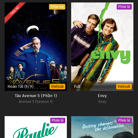
Phim bộ
Phim lẻ
TRỌN BỘ
Hoàn Tất (9/9)
Full
Vietsub
Vietsub
Tàu Avenue 5 (Phần 1)
Envy
Avenue 5 (Season 1)
Envy
Phim lẻ
Phim lẻ