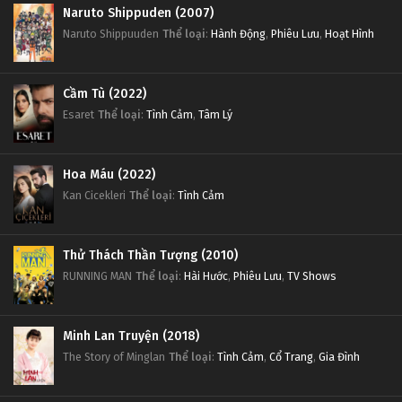
Naruto Shippuden (2007)
Naruto Shippuuden
Thể loại
:
Hành Động
,
Phiêu Lưu
,
Hoạt Hình
Cầm Tù (2022)
Esaret
Thể loại
:
Tình Cảm
,
Tâm Lý
Hoa Máu (2022)
Kan Cicekleri
Thể loại
:
Tình Cảm
Thử Thách Thần Tượng (2010)
RUNNING MAN
Thể loại
:
Hài Hước
,
Phiêu Lưu
,
TV Shows
Minh Lan Truyện (2018)
The Story of Minglan
Thể loại
:
Tình Cảm
,
Cổ Trang
,
Gia Đình