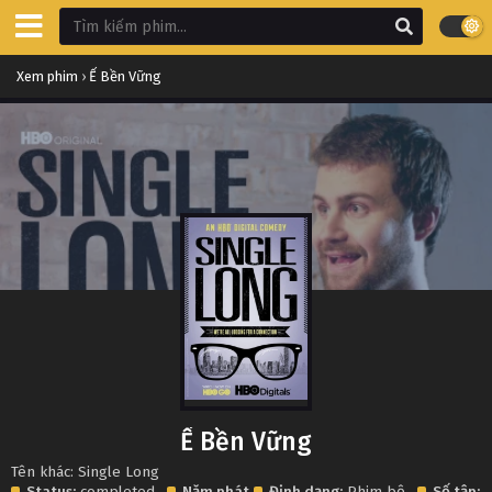
Xem phim
›
Ế Bền Vững
Ế Bền Vững
Tên khác: Single Long
Status:
completed
Năm phát
Định dạng:
Phim bộ
Số tập:
7