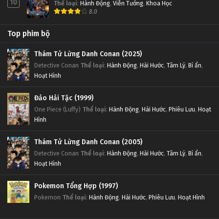
10
Thể loại
:
Hành Động
,
Viễn Tưởng
,
Khoa Học
8.0
Top phim bộ
Thám Tử Lừng Danh Conan (2025)
Detective Conan
Thể loại
:
Hành Động
,
Hài Hước
,
Tâm Lý
,
Bí ẩn
,
Hoạt Hình
Đảo Hải Tặc (1999)
One Piece (Luffy)
Thể loại
:
Hành Động
,
Hài Hước
,
Phiêu Lưu
,
Hoạt
Hình
Thám Tử Lừng Danh Conan (2005)
Detective Conan
Thể loại
:
Hành Động
,
Hài Hước
,
Tâm Lý
,
Bí ẩn
,
Hoạt Hình
Pokemon Tổng Hợp (1997)
Pokemon
Thể loại
:
Hành Động
,
Hài Hước
,
Phiêu Lưu
,
Hoạt Hình