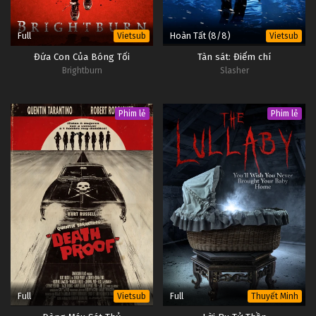
Full
Hoàn Tất (8/8)
Vietsub
Vietsub
Đứa Con Của Bóng Tối
Tàn sát: Điểm chí
Brightburn
Slasher
Phim lẻ
Phim lẻ
Full
Full
Vietsub
Thuyết Minh