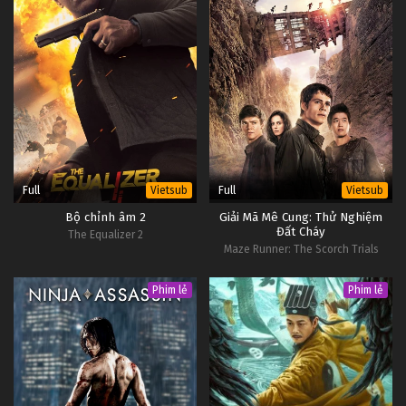
Full
Full
Vietsub
Vietsub
Bộ chỉnh âm 2
Giải Mã Mê Cung: Thử Nghiệm
Đất Cháy
The Equalizer 2
Maze Runner: The Scorch Trials
Phim lẻ
Phim lẻ