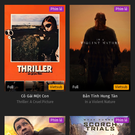
Phim lẻ
Phim lẻ
Full
Full
Vietsub
Vietsub
Cô Gái Một Con
Bản Tính Hung Tàn
Thriller: A Cruel Picture
In a Violent Nature
Phim lẻ
Phim lẻ