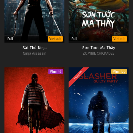
Full
Full
Vietsub
Vietsub
Sát Thủ Ninja
Sơn Tước Ma Thây
Ninja Assassin
ZOMIBIE CHICKADEE
Phim lẻ
Phim bộ
TRỌN BỘ