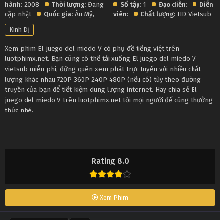
hành:
2008
Thời lượng:
Đang
Số tập:
1
Đạo diễn:
Diễn
cập nhật
Quốc gia:
Âu Mỹ
,
viên:
Chất lượng:
HD Vietsub
Kinh Dị
Xem phim El juego del miedo V có phụ đề tiếng việt trên
luotphimx.net. Bạn cũng có thể tải xuống El juego del miedo V
vietsub miễn phí, đừng quên xem phát trực tuyến với nhiều chất
lượng khác nhau 720P 360P 240P 480P (nếu có) tùy theo đường
truyền của bạn để tiết kiệm dung lượng internet. Hãy chia sẻ El
juego del miedo V trên luotphimx.net tới mọi người để cùng thưởng
thức nhé.
Rating 8.0
Xem Phim