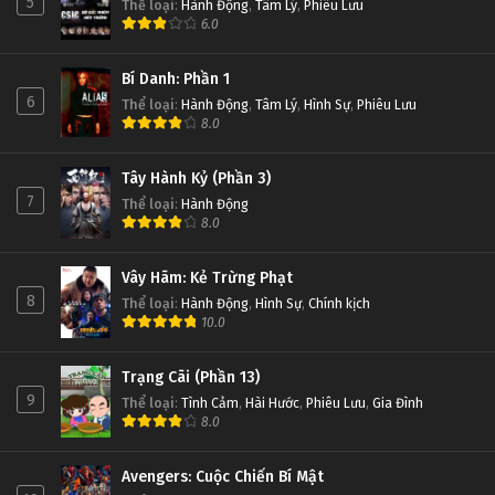
5
Thể loại
:
Hành Động
,
Tâm Lý
,
Phiêu Lưu
6.0
Bí Danh: Phần 1
6
Thể loại
:
Hành Động
,
Tâm Lý
,
Hình Sự
,
Phiêu Lưu
8.0
Tây Hành Kỷ (Phần 3)
7
Thể loại
:
Hành Động
8.0
Vây Hãm: Kẻ Trừng Phạt
8
Thể loại
:
Hành Động
,
Hình Sự
,
Chính kịch
10.0
Trạng Cãi (Phần 13)
9
Thể loại
:
Tình Cảm
,
Hài Hước
,
Phiêu Lưu
,
Gia Đình
8.0
Avengers: Cuộc Chiến Bí Mật