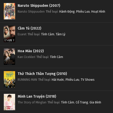
Naruto Shippuden (2007)
Naruto Shippuuden
Thể loại
:
Hành Động
,
Phiêu Lưu
,
Hoạt Hình
Cầm Tù (2022)
Esaret
Thể loại
:
Tình Cảm
,
Tâm Lý
Hoa Máu (2022)
Kan Cicekleri
Thể loại
:
Tình Cảm
Thử Thách Thần Tượng (2010)
RUNNING MAN
Thể loại
:
Hài Hước
,
Phiêu Lưu
,
TV Shows
Minh Lan Truyện (2018)
The Story of Minglan
Thể loại
:
Tình Cảm
,
Cổ Trang
,
Gia Đình