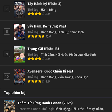
Tây Hành Kỷ (Phần 3)
7
Thể loại
:
Hành Động
8.0
Vây Hãm: Kẻ Trừng Phạt
8
Thể loại
:
Hành Động
,
Hình Sự
,
Chính kịch
10.0
Trạng Cãi (Phần 13)
9
Thể loại
:
Tình Cảm
,
Hài Hước
,
Phiêu Lưu
,
Gia Đình
8.0
Avengers: Cuộc Chiến Bí Mật
10
Thể loại
:
Hành Động
,
Viễn Tưởng
,
Khoa Học
8.0
Top phim bộ
Thám Tử Lừng Danh Conan (2025)
Detective Conan
Thể loại
:
Hành Động
,
Hài Hước
,
Tâm Lý
,
Bí ẩn
,