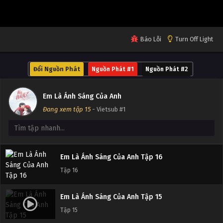
Tập 20
Em Là Ánh Sáng Của Anh Tập 19
Báo Lỗi
Turn Off Light
Tập 19
Đổi Nguồn Phát
Nguồn Phát #1
Nguồn Phát #2
Em Là Ánh Sáng Của Anh Tập 18
Tập 18
Em Là Ánh Sáng Của Anh
Đang xem tập 15
- Vietsub #1
Em Là Ánh Sáng Của Anh Tập 17
Tập 17
Em Là Ánh Sáng Của Anh Tập 16
Tập 16
Em Là Ánh Sáng Của Anh Tập 15
Tập 15