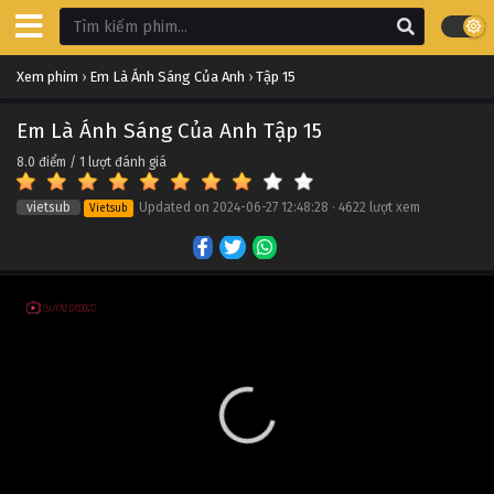
Xem phim
›
Em Là Ánh Sáng Của Anh
›
Tập 15
Em Là Ánh Sáng Của Anh Tập 15
Em Là Ánh Sáng Của Anh Tập 24
8.0
điểm /
1
lượt đánh giá
Tập 24
vietsub
Updated on
2024-06-27 12:48:28
·
4622 lượt xem
Vietsub
Em Là Ánh Sáng Của Anh Tập 23
Tập 23
Em Là Ánh Sáng Của Anh Tập 22
Tập 22
Em Là Ánh Sáng Của Anh Tập 21
Tập 21
Em Là Ánh Sáng Của Anh Tập 20