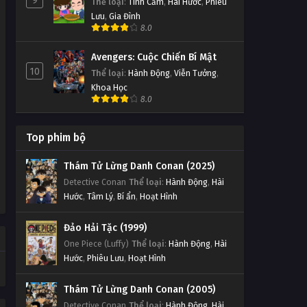
9
Thể loại
:
Tình Cảm
,
Hài Hước
,
Phiêu
Lưu
,
Gia Đình
8.0
Avengers: Cuộc Chiến Bí Mật
10
Thể loại
:
Hành Động
,
Viễn Tưởng
,
Khoa Học
8.0
Top phim bộ
Thám Tử Lừng Danh Conan (2025)
Detective Conan
Thể loại
:
Hành Động
,
Hài
Hước
,
Tâm Lý
,
Bí ẩn
,
Hoạt Hình
Đảo Hải Tặc (1999)
One Piece (Luffy)
Thể loại
:
Hành Động
,
Hài
Hước
,
Phiêu Lưu
,
Hoạt Hình
Thám Tử Lừng Danh Conan (2005)
Detective Conan
Thể loại
:
Hành Động
,
Hài