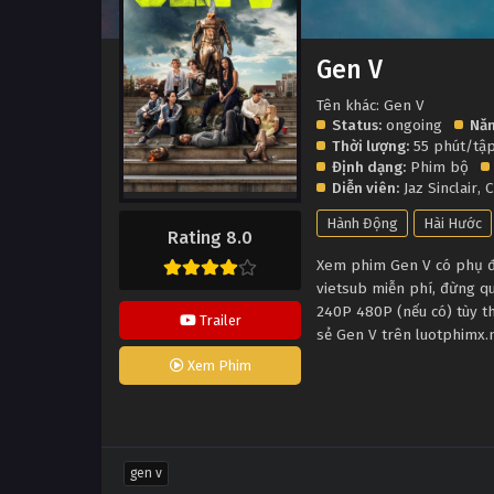
Gen V
Tên khác: Gen V
Status:
ongoing
Năm
Thời lượng:
55 phút/tậ
Định dạng:
Phim bộ
Diễn viên:
Jaz Sinclair
,
C
Hành Động
Hài Hước
Rating 8.0
Xem phim Gen V có phụ đề
vietsub miễn phí, đừng q
240P 480P (nếu có) tùy th
Trailer
sẻ Gen V trên luotphimx.
Xem Phim
gen v