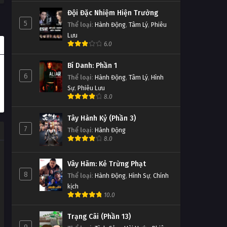
Đội Đặc Nhiệm Hiện Trường
5
Thể loại
:
Hành Động
,
Tâm Lý
,
Phiêu
Lưu
6.0
Bí Danh: Phần 1
6
Thể loại
:
Hành Động
,
Tâm Lý
,
Hình
Sự
,
Phiêu Lưu
8.0
Tây Hành Kỷ (Phần 3)
7
Thể loại
:
Hành Động
8.0
Vây Hãm: Kẻ Trừng Phạt
8
Thể loại
:
Hành Động
,
Hình Sự
,
Chính
kịch
10.0
Trạng Cãi (Phần 13)