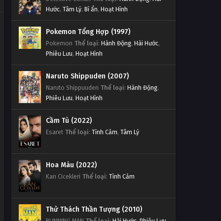
Hước
,
Tâm Lý
,
Bí ẩn
,
Hoạt Hình
Pokemon Tổng Hợp (1997)
Pokemon
Thể loại
:
Hành Động
,
Hài Hước
,
Phiêu Lưu
,
Hoạt Hình
Naruto Shippuden (2007)
Naruto Shippuuden
Thể loại
:
Hành Động
,
Phiêu Lưu
,
Hoạt Hình
Cầm Tù (2022)
Esaret
Thể loại
:
Tình Cảm
,
Tâm Lý
Hoa Máu (2022)
Kan Cicekleri
Thể loại
:
Tình Cảm
Thử Thách Thần Tượng (2010)
RUNNING MAN
Thể loại
:
Hài Hước
,
Phiêu Lưu
,