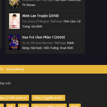
TV Shows
Minh Lan Truyện (2018)
The Story of Minglan
Thể loại
:
Tình Cảm
,
Cổ
Trang
,
Gia Đình
Vua Trò Chơi Phần 1 (2000)
Yu-Gi-Oh! Duel Monster
Thể loại
:
Hành
Động
,
Hài Hước
,
Viễn Tưởng
,
Hoạt Hình
afe
GiaSauRieng
 đẹp mắt
tps://rr88.select/
https://gg88.mobi/
C
KJC
tv88
https://rr88ss.club/
8DAY