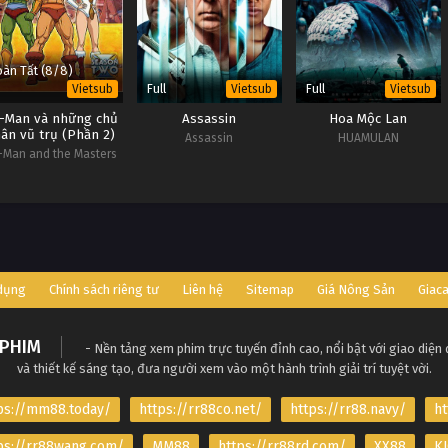
àn Tất (8/8)
Full
Full
Vietsub
Vietsub
Vietsub
-Man và những chủ
Assassin
Hoa Mộc Lan
ân vũ trụ (Phần 2)
Assassin
HUAMULAN
-Man and the Masters
the Universe (Season 2)
 dụng
Chính sách riêng tư
Liên hệ
Sitemap
Giá Nông Sản
Giac
PHIM
- Nền tảng xem phim trực tuyến đỉnh cao, nổi bật với giao diện
và thiết kế sáng tạo, đưa người xem vào một hành trình giải trí tuyệt vời.
ps://mm88.today/
https://rr88co.net/
https://rr88.navy/
ht
ps://rr88wang.com/
MM88
https://rr88rd.com/
XX88
KJ