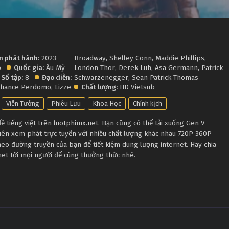
 phát hành:
2023
Broadway
,
Shelley Conn
,
Maddie Phillips
,
p
Quốc gia:
Âu Mỹ
London Thor
,
Derek Luh
,
Asa Germann
,
Patrick
Số tập:
8
Đạo diễn:
Schwarzenegger
,
Sean Patrick Thomas
hance Perdomo
,
Lizze
Chất lượng:
HD Vietsub
Viễn Tưởng
Phiêu Lưu
Khoa Học
Chính kịch
 tiếng việt trên luotphimx.net. Bạn cũng có thể tải xuống Gen V
uên xem phát trực tuyến với nhiều chất lượng khác nhau 720P 360P
eo đường truyền của bạn để tiết kiệm dung lượng internet. Hãy chia
net tới mọi người để cùng thưởng thức nhé.