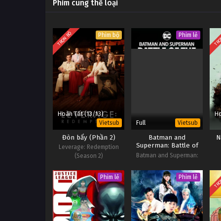
Phim cùng thể loại
TRỌN BỘ
TRỌ
Phim bộ
Phim lẻ
Hoàn Tất (13/13)
Ho
Full
Vietsub
Vietsub
Đòn bẩy (Phần 2)
Batman and
N
Superman: Battle of
Leverage: Redemption
the Super Sons
Batman and Superman:
(Season 2)
Battle of the Super Sons
TRỌ
Phim lẻ
Phim lẻ