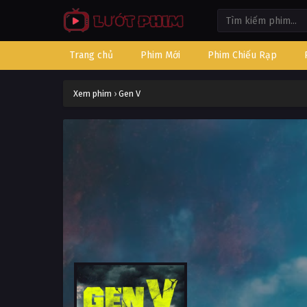
Trang chủ
Phim Mới
Phim Chiếu Rạp
Xem phim
›
Gen V