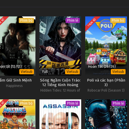
N BỘ
TRỌN BỘ
Phim bộ
Phim lẻ
Phim bộ
àn tất (12/12)
Hoàn Tất (26/26)
Full
Vietsub
Vietsub
Vietsub
ắm Giữ Sinh Mệnh
Sóng Ngầm Cuộn Trào:
Poli và các bạn (Phần
12 Tiếng Kinh Hoàng
3)
Happiness
Hidden Tides: 12 Hours of
Robocar Poli (Season 3)
Terror
N BỘ
Phim bộ
Phim lẻ
Phim lẻ