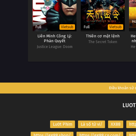
Ho
Full
Full
Vietsub
Vietsub
Liên Minh Công Lý:
Thiên cơ mật lệnh
He
Phán Quyết
nh
The Secret Token
Justice League: Doom
He
of 
Điều khoản sử
LUOT
Lướt Phim
Lá số tử vi/
XX88
htt
https://gg88.shop/
https://gg88.cn.com/
htt