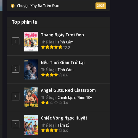
Chuyện Xảy Ra Trên Đảo
2025
Top phim lẻ
Tháng Ngày Tươi Đẹp
1
Thể loại
:
Tình Cảm
10.0
Nếu Thời Gian Trở Lại
2
Thể loại
:
Tình Cảm
8.0
Angel Guts: Red Classroom
3
Thể loại
:
Chính kịch
,
Phim 18+
3.4
Chiếc Vòng Ngọc Huyết
4
Thể loại
:
Tâm Lý
8.0