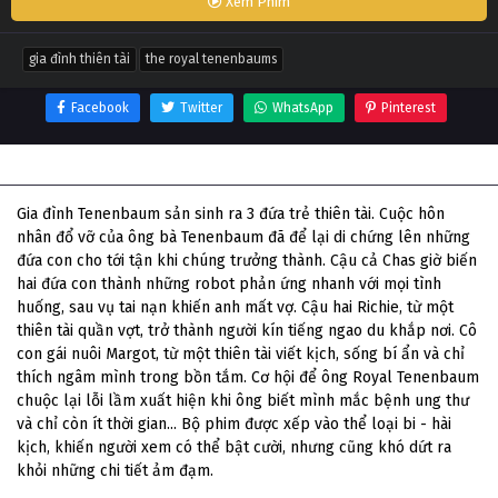
Xem Phim
gia đình thiên tài
the royal tenenbaums
Facebook
Twitter
WhatsApp
Pinterest
Thông tin phim Gia Đình Thiên Tài
Gia đình Tenenbaum sản sinh ra 3 đứa trẻ thiên tài. Cuộc hôn
nhân đổ vỡ của ông bà Tenenbaum đã để lại di chứng lên những
đứa con cho tới tận khi chúng trưởng thành. Cậu cả Chas giờ biến
hai đứa con thành những robot phản ứng nhanh với mọi tình
huống, sau vụ tai nạn khiến anh mất vợ. Cậu hai Richie, từ một
thiên tài quần vợt, trở thành người kín tiếng ngao du khắp nơi. Cô
con gái nuôi Margot, từ một thiên tài viết kịch, sống bí ẩn và chỉ
thích ngâm mình trong bồn tắm. Cơ hội để ông Royal Tenenbaum
chuộc lại lỗi lầm xuất hiện khi ông biết mình mắc bệnh ung thư
và chỉ còn ít thời gian... Bộ phim được xếp vào thể loại bi - hài
kịch, khiến người xem có thể bật cười, nhưng cũng khó dứt ra
khỏi những chi tiết ảm đạm.