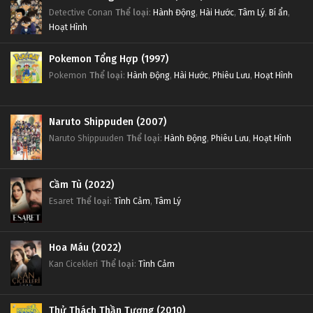
Detective Conan
Thể loại
:
Hành Động
,
Hài Hước
,
Tâm Lý
,
Bí ẩn
,
Hoạt Hình
Pokemon Tổng Hợp (1997)
Pokemon
Thể loại
:
Hành Động
,
Hài Hước
,
Phiêu Lưu
,
Hoạt Hình
Naruto Shippuden (2007)
Naruto Shippuuden
Thể loại
:
Hành Động
,
Phiêu Lưu
,
Hoạt Hình
Cầm Tù (2022)
Esaret
Thể loại
:
Tình Cảm
,
Tâm Lý
Hoa Máu (2022)
Kan Cicekleri
Thể loại
:
Tình Cảm
Thử Thách Thần Tượng (2010)