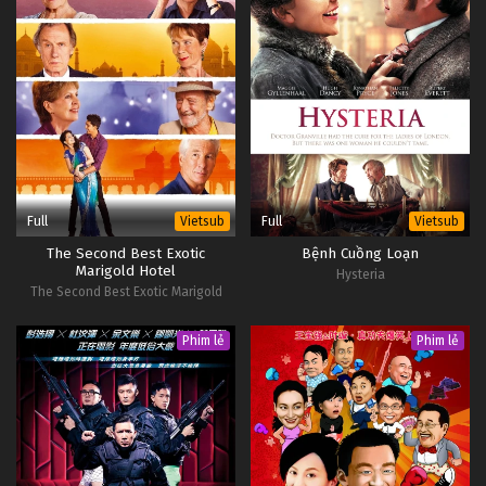
Full
Full
Vietsub
Vietsub
The Second Best Exotic
Bệnh Cuồng Loạn
Marigold Hotel
Hysteria
The Second Best Exotic Marigold
Hotel
Phim lẻ
Phim lẻ