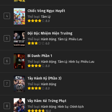
Chiếc Vòng Ngọc Huyết
4
Thể loại
:
Tâm Lý
8.0
Đội Đặc Nhiệm Hiện Trường
5
Thể loại
:
Hành Động
,
Tâm Lý
,
Phiêu Lưu
6.0
Bí Danh: Phần 1
6
Thể loại
:
Hành Động
,
Tâm Lý
,
Hình Sự
,
Phiêu Lưu
8.0
Tây Hành Kỷ (Phần 3)
7
Thể loại
:
Hành Động
8.0
Vây Hãm: Kẻ Trừng Phạt
8
Thể loại
:
Hành Động
,
Hình Sự
,
Chính kịch
10.0