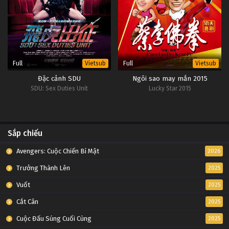
Full
Full
Vietsub
Vietsub
Đặc cảnh SDU
Ngôi sao may mắn 2015
SDU: Sex Duties Unit
Lucky Star 2015
Sắp chiếu
Avengers: Cuộc Chiến Bí Mật
2026
Trưởng Thành Lên
2025
Vuốt
2025
Cắt Cân
2025
Cuộc Đấu Súng Cuối Cùng
2025