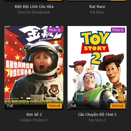
Biệt Đội Lính Cứu Hỏa
Rat Race
Enen no Shouboutai
Rat Race
Phim lẻ
Phim lẻ
Full
Full
Vietsub
Vietsub
Kim kê 2
Câu Chuyện Đồ Chơi 2
Golden Chicken II
Toy Story 2