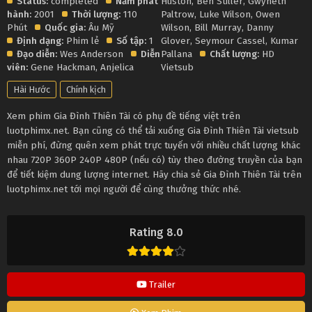
Status:
completed
Năm phát
Huston
,
Ben Stiller
,
Gwyneth
hành:
2001
Thời lượng:
110
Paltrow
,
Luke Wilson
,
Owen
Phút
Quốc gia:
Âu Mỹ
Wilson
,
Bill Murray
,
Danny
Định dạng:
Phim lẻ
Số tập:
1
Glover
,
Seymour Cassel
,
Kumar
Đạo diễn:
Wes Anderson
Diễn
Pallana
Chất lượng:
HD
viên:
Gene Hackman
,
Anjelica
Vietsub
Hài Hước
Chính kịch
Xem phim Gia Đình Thiên Tài có phụ đề tiếng việt trên
luotphimx.net. Bạn cũng có thể tải xuống Gia Đình Thiên Tài vietsub
miễn phí, đừng quên xem phát trực tuyến với nhiều chất lượng khác
nhau 720P 360P 240P 480P (nếu có) tùy theo đường truyền của bạn
để tiết kiệm dung lượng internet. Hãy chia sẻ Gia Đình Thiên Tài trên
luotphimx.net tới mọi người để cùng thưởng thức nhé.
Rating 8.0
Trailer