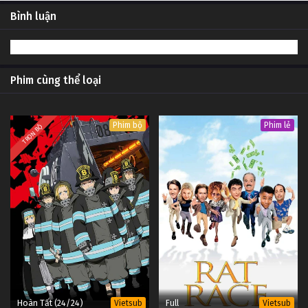
Bình luận
Phim cùng thể loại
Phim bộ
Phim lẻ
TRỌN BỘ
Hoàn Tất (24/24)
Full
Vietsub
Vietsub