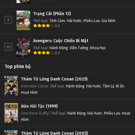
Trạng Cãi (Phần 13)
9
Thể loại
:
Tình Cảm
,
Hài Hước
,
Phiêu Lưu
,
Gia Đình
8.0
Avengers: Cuộc Chiến Bí Mật
10
Thể loại
:
Hành Động
,
Viễn Tưởng
,
Khoa Học
8.0
Top phim bộ
Thám Tử Lừng Danh Conan (2025)
Detective Conan
Thể loại
:
Hành Động
,
Hài Hước
,
Tâm Lý
,
Bí ẩn
,
Hoạt Hình
Đảo Hải Tặc (1999)
One Piece (Luffy)
Thể loại
:
Hành Động
,
Hài Hước
,
Phiêu Lưu
,
Hoạt
Hình
Thám Tử Lừng Danh Conan (2005)