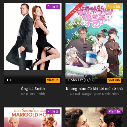
Phim lẻ
Phim bộ
TRỌN BỘ
Full
Hoàn Tất (13/13)
Vietsub
Vietsub
Ông bà Smith
Những năm đó khi tôi mở sở thú
Mr. & Mrs. Smith
Wo Kai Dongwuyuan Naxie Nian
Phim lẻ
Phim lẻ