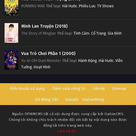
RUNNING MAN
Thể loại
:
Hài Hước
,
Phiêu Lưu
,
TV Shows
Minh Lan Truyện (2018)
The Story of Minglan
Thể loại
:
Tình Cảm
,
Cổ Trang
,
Gia Đình
Vua Trò Chơi Phần 1 (2000)
Yu-Gi-Oh! Duel Monster
Thể loại
:
Hành Động
,
Hài Hước
,
Viễn
Tưởng
,
Hoạt Hình
Điều khoản sử dụng
Chính sách riêng tư
Liên hệ
Sitemap
Giá Nông Sản
Giacafe
GiaSauRieng
Nguồn
OPHIMCMS
tất cả nội dung được cung cấp bởi OphimCMS.
Chúng tôi không chịu trách nhiệm đối với bất kỳ nội dung nào được
đăng tải trên trang web này.
Liên hệ QC :