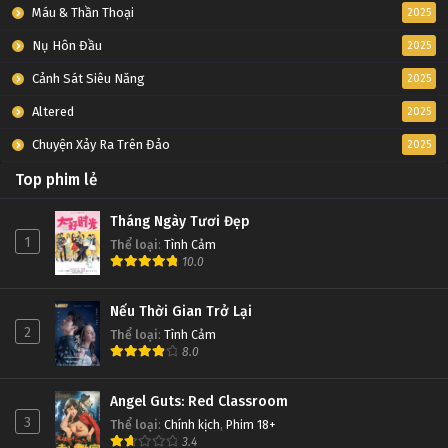
Máu & Thần Thoại
2025
Nụ Hôn Đầu
2025
Cảnh Sát Siêu Năng
2025
Altered
2025
Chuyện Xảy Ra Trên Đảo
2025
Top phim lẻ
Tháng Ngày Tươi Đẹp
1
Thể loại
:
Tình Cảm
10.0
Nếu Thời Gian Trở Lại
2
Thể loại
:
Tình Cảm
8.0
Angel Guts: Red Classroom
3
Thể loại
:
Chính kịch
,
Phim 18+
3.4