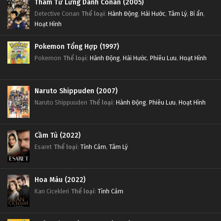
Thám Tử Lừng Danh Conan (2005)
Detective Conan
Thể loại
:
Hành Động
,
Hài Hước
,
Tâm Lý
,
Bí ẩn
,
Hoạt Hình
Pokemon Tổng Hợp (1997)
Pokemon
Thể loại
:
Hành Động
,
Hài Hước
,
Phiêu Lưu
,
Hoạt Hình
Naruto Shippuden (2007)
Naruto Shippuuden
Thể loại
:
Hành Động
,
Phiêu Lưu
,
Hoạt Hình
Cầm Tù (2022)
Esaret
Thể loại
:
Tình Cảm
,
Tâm Lý
Hoa Máu (2022)
Kan Cicekleri
Thể loại
:
Tình Cảm