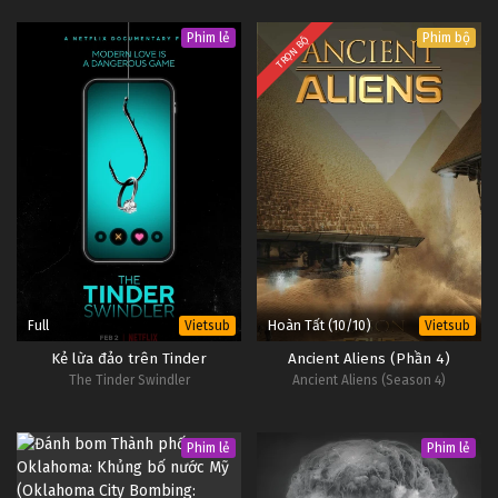
Money
Phim lẻ
Phim bộ
TRỌN BỘ
Full
Hoàn Tất (10/10)
Vietsub
Vietsub
Kẻ lừa đảo trên Tinder
Ancient Aliens (Phần 4)
The Tinder Swindler
Ancient Aliens (Season 4)
Phim lẻ
Phim lẻ