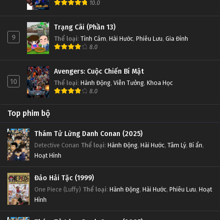
10.0
Trạng Cãi (Phần 13)
9
Thể loại
:
Tình Cảm
,
Hài Hước
,
Phiêu Lưu
,
Gia Đình
8.0
Avengers: Cuộc Chiến Bí Mật
10
Thể loại
:
Hành Động
,
Viễn Tưởng
,
Khoa Học
8.0
Top phim bộ
Thám Tử Lừng Danh Conan (2025)
Detective Conan
Thể loại
:
Hành Động
,
Hài Hước
,
Tâm Lý
,
Bí ẩn
,
Hoạt Hình
Đảo Hải Tặc (1999)
One Piece (Luffy)
Thể loại
:
Hành Động
,
Hài Hước
,
Phiêu Lưu
,
Hoạt
Hình