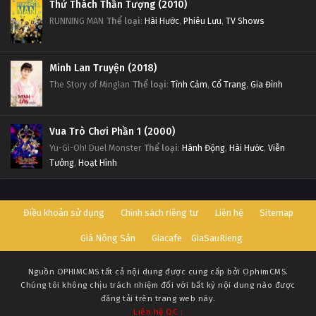
Thử Thách Thần Tượng (2010)
RUNNING MAN
Thể loại
:
Hài Hước
,
Phiêu Lưu
,
TV Shows
Minh Lan Truyện (2018)
The Story of Minglan
Thể loại
:
Tình Cảm
,
Cổ Trang
,
Gia Đình
Vua Trò Chơi Phần 1 (2000)
Yu-Gi-Oh! Duel Monster
Thể loại
:
Hành Động
,
Hài Hước
,
Viễn
Tưởng
,
Hoạt Hình
Điều khoản sử dụng
Chính sách riêng tư
Liên hệ
Sitemap
Giá Nông Sản
Giacafe
GiaSauRieng
Nguồn
OPHIMCMS
tất cả nội dung được cung cấp bởi OphimCMS.
Chúng tôi không chịu trách nhiệm đối với bất kỳ nội dung nào được
đăng tải trên trang web này.
Liên hệ QC :