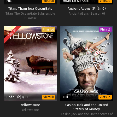
Full
Hoàn Tất (23/23)
Vietsub
Vietsub
Titan: Thảm họa OceanGate
Ancient Aliens (Phần 6)
Titan: The OceanGate Submersible
Ancient Aliens (Season 6)
Disaster
Phim bộ
Phim lẻ
TRỌN BỘ
Hoàn Tất(3/3)
Full
Vietsub
Vietsub
Yellowstone
Casino Jack and the United
States of Money
Yellowstone
Casino Jack and the United States of