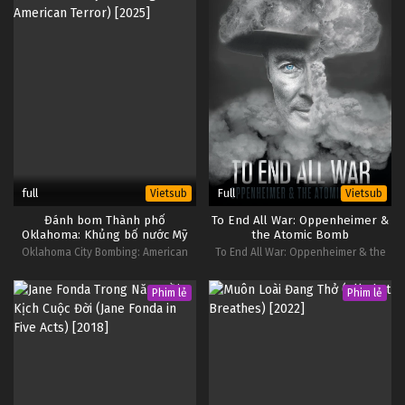
full
Full
Vietsub
Vietsub
Đánh bom Thành phố
To End All War: Oppenheimer &
Oklahoma: Khủng bố nước Mỹ
the Atomic Bomb
Oklahoma City Bombing: American
To End All War: Oppenheimer & the
Terror
Atomic Bomb
Phim lẻ
Phim lẻ