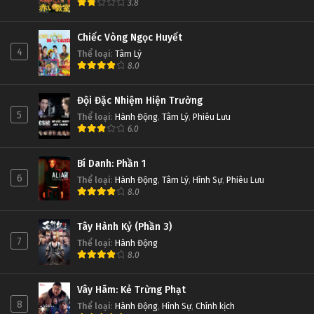
3.8
Chiếc Vòng Ngọc Huyết
4
Thể loại
:
Tâm Lý
8.0
Đội Đặc Nhiệm Hiện Trường
5
Thể loại
:
Hành Động
,
Tâm Lý
,
Phiêu Lưu
6.0
Bí Danh: Phần 1
6
Thể loại
:
Hành Động
,
Tâm Lý
,
Hình Sự
,
Phiêu Lưu
8.0
Tây Hành Kỷ (Phần 3)
7
Thể loại
:
Hành Động
8.0
Vây Hãm: Kẻ Trừng Phạt
8
Thể loại
:
Hành Động
,
Hình Sự
,
Chính kịch