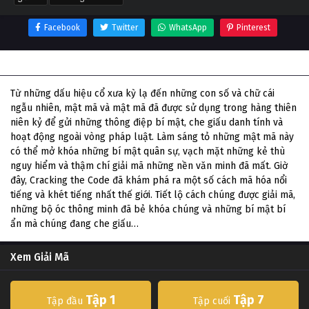
Facebook
Twitter
WhatsApp
Pinterest
Thông tin phim Giải Mã
Từ những dấu hiệu cổ xưa kỳ lạ đến những con số và chữ cái
ngẫu nhiên, mật mã và mật mã đã được sử dụng trong hàng thiên
niên kỷ để gửi những thông điệp bí mật, che giấu danh tính và
hoạt động ngoài vòng pháp luật. Làm sáng tỏ những mật mã này
có thể mở khóa những bí mật quân sự, vạch mặt những kẻ thù
nguy hiểm và thậm chí giải mã những nền văn minh đã mất. Giờ
đây, Cracking the Code đã khám phá ra một số cách mã hóa nổi
tiếng và khét tiếng nhất thế giới. Tiết lộ cách chúng được giải mã,
những bộ óc thông minh đã bẻ khóa chúng và những bí mật bí
ẩn mà chúng đang che giấu…
Xem Giải Mã
Tập 1
Tập 7
Tập đầu
Tập cuối