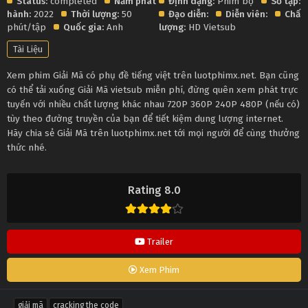
Status:
completed
Năm phát
Định dạng:
Phim bộ
Số tập:
hành:
2022
Thời lượng:
50
Đạo diễn:
Diễn viên:
Chất
phút/tập
Quốc gia:
Anh
lượng:
HD Vietsub
Tài Liệu
Xem phim Giải Mã có phụ đề tiếng việt trên luotphimx.net. Bạn cũng
có thể tải xuống Giải Mã vietsub miễn phí, đừng quên xem phát trực
tuyến với nhiều chất lượng khác nhau 720P 360P 240P 480P (nếu có)
tùy theo đường truyền của bạn để tiết kiệm dung lượng internet.
Hãy chia sẻ Giải Mã trên luotphimx.net tới mọi người để cùng thưởng
thức nhé.
Rating 8.0
Trailer
Xem Phim
giải mã
cracking the code