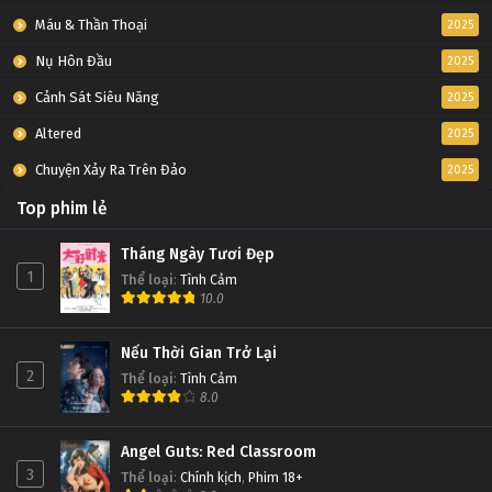
Máu & Thần Thoại
2025
Nụ Hôn Đầu
2025
Cảnh Sát Siêu Năng
2025
Altered
2025
Chuyện Xảy Ra Trên Đảo
2025
Top phim lẻ
Tháng Ngày Tươi Đẹp
1
Thể loại
:
Tình Cảm
10.0
Nếu Thời Gian Trở Lại
2
Thể loại
:
Tình Cảm
8.0
Angel Guts: Red Classroom
3
Thể loại
:
Chính kịch
,
Phim 18+