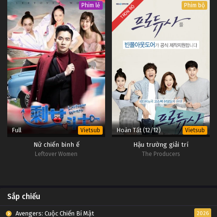
Phim lẻ
Phim bộ
TRỌN BỘ
Full
Hoàn Tất (12/12)
Vietsub
Vietsub
Nữ chiến binh ế
Hậu trường giải trí
Leftover Women
The Producers
Sắp chiếu
Avengers: Cuộc Chiến Bí Mật
2026