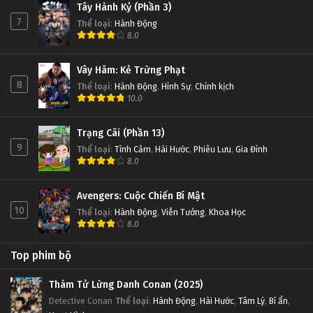
Tây Hành Kỷ (Phần 3)
7
Thể loại
:
Hành Động
8.0
Vây Hãm: Kẻ Trừng Phạt
8
Thể loại
:
Hành Động
,
Hình Sự
,
Chính kịch
10.0
Trạng Cãi (Phần 13)
9
Thể loại
:
Tình Cảm
,
Hài Hước
,
Phiêu Lưu
,
Gia Đình
8.0
Avengers: Cuộc Chiến Bí Mật
10
Thể loại
:
Hành Động
,
Viễn Tưởng
,
Khoa Học
8.0
Top phim bộ
Thám Tử Lừng Danh Conan (2025)
Detective Conan
Thể loại
:
Hành Động
,
Hài Hước
,
Tâm Lý
,
Bí ẩn
,