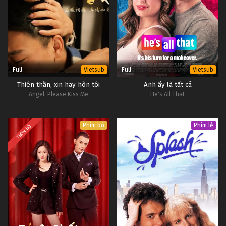
11
Giám Tâm Tập 11
#1
10
Giám Tâm Tập 10
Vietsub
#1
Full
Full
Vietsub
Vietsub
Thiên thần, xin hãy hôn tôi
Anh ấy là tất cả
Angel, Please Kiss Me
He's All That
Phim bộ
Phim lẻ
TRỌN BỘ