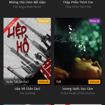
Những Chú Chim Nổi Giận
Thập Phần Thích Em
The Angry Birds Movie
Thập Phần Thích Em
Phim bộ
Phim lẻ
TRỌN BỘ
Hoàn Tất (44/44)
Full
Vietsub
Vietsub
Liệp Hồ (Săn Cáo)
Vương Quốc Dục Cảm
The Hunting
In the Realm of the Senses