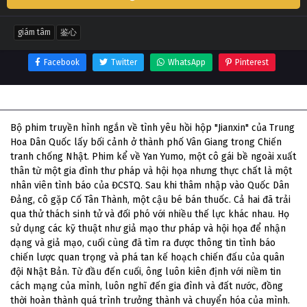
giám tâm
鉴心
Facebook
Twitter
WhatsApp
Pinterest
Thông tin phim Giám Tâm
Bộ phim truyền hình ngắn về tình yêu hồi hộp "Jianxin" của Trung
Hoa Dân Quốc lấy bối cảnh ở thành phố Vân Giang trong Chiến
tranh chống Nhật. Phim kể về Yan Yumo, một cô gái bề ngoài xuất
thân từ một gia đình thư pháp và hội họa nhưng thực chất là một
nhân viên tình báo của ĐCSTQ. Sau khi thâm nhập vào Quốc Dân
Đảng, cô gặp Cố Tân Thành, một cậu bé bán thuốc. Cả hai đã trải
qua thử thách sinh tử và đối phó với nhiều thế lực khác nhau. Họ
sử dụng các kỹ thuật như giả mạo thư pháp và hội họa để nhận
dạng và giả mạo, cuối cùng đã tìm ra được thông tin tình báo
chiến lược quan trọng và phá tan kế hoạch chiến đấu của quân
đội Nhật Bản. Từ đầu đến cuối, ông luôn kiên định với niềm tin
cách mạng của mình, luôn nghĩ đến gia đình và đất nước, đồng
thời hoàn thành quá trình trưởng thành và chuyển hóa của mình.