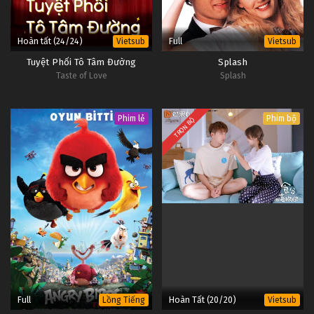
Hoàn tất (24/24)
Full
Vietsub
Vietsub
Tuyệt Phối Tô Tâm Đường
Splash
Taste of Love
Splash
Phim lẻ
Phim bộ
TRỌN BỘ
Full
Hoàn Tất (20/20)
Lồng Tiếng
Vietsub