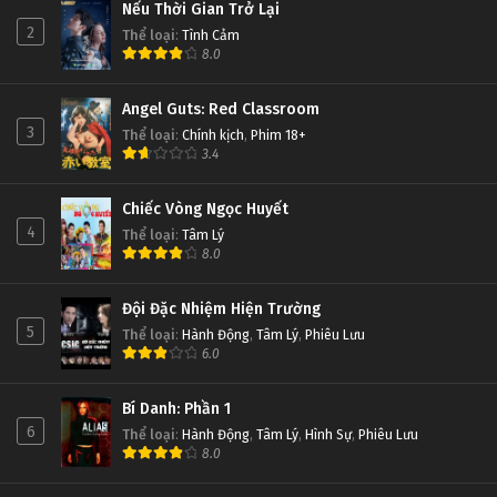
Nếu Thời Gian Trở Lại
2
Thể loại
:
Tình Cảm
8.0
Angel Guts: Red Classroom
3
Thể loại
:
Chính kịch
,
Phim 18+
3.4
Chiếc Vòng Ngọc Huyết
4
Thể loại
:
Tâm Lý
8.0
Đội Đặc Nhiệm Hiện Trường
5
Thể loại
:
Hành Động
,
Tâm Lý
,
Phiêu Lưu
6.0
Bí Danh: Phần 1
6
Thể loại
:
Hành Động
,
Tâm Lý
,
Hình Sự
,
Phiêu Lưu
8.0