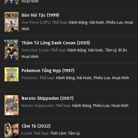
Hoạt Hình
Đảo Hải Tặc (1999)
One Piece (Luffy)
Thể loại
:
Hành Động
,
Hài Hước
,
Phiêu Lưu
,
Hoạt
Hình
Thám Tử Lừng Danh Conan (2005)
Detective Conan
Thể loại
:
Hành Động
,
Hài Hước
,
Tâm Lý
,
Bí ẩn
,
Hoạt Hình
Pokemon Tổng Hợp (1997)
Pokemon
Thể loại
:
Hành Động
,
Hài Hước
,
Phiêu Lưu
,
Hoạt Hình
Naruto Shippuden (2007)
Naruto Shippuuden
Thể loại
:
Hành Động
,
Phiêu Lưu
,
Hoạt Hình
Cầm Tù (2022)
Esaret
Thể loại
:
Tình Cảm
,
Tâm Lý