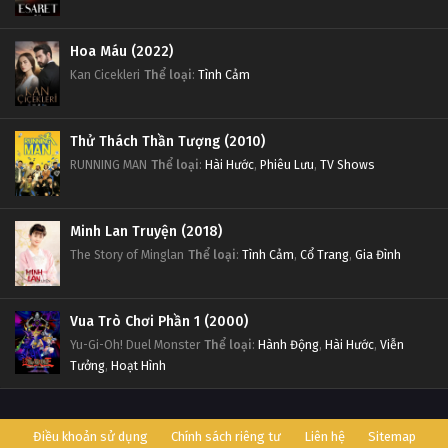
Hoa Máu (2022)
Kan Cicekleri
Thể loại
:
Tình Cảm
Thử Thách Thần Tượng (2010)
RUNNING MAN
Thể loại
:
Hài Hước
,
Phiêu Lưu
,
TV Shows
Minh Lan Truyện (2018)
The Story of Minglan
Thể loại
:
Tình Cảm
,
Cổ Trang
,
Gia Đình
Vua Trò Chơi Phần 1 (2000)
Yu-Gi-Oh! Duel Monster
Thể loại
:
Hành Động
,
Hài Hước
,
Viễn
Tưởng
,
Hoạt Hình
Điều khoản sử dụng
Chính sách riêng tư
Liên hệ
Sitemap