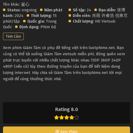
Tên khác: 鉴心
Status:
ongoing
Năm phát
Số tập:
24
Đạo diễn:
张博
hành:
2024
Thời lượng:
15
Diễn viên:
肖雨 许睿浩 倪寒尽
phút/tập
Quốc gia:
Trung
Chất lượng:
HD Vietsub
Quốc
Định dạng:
Phim bộ
Tình Cảm
Xem phim Giám Tâm có phụ đề tiếng việt trên luotphimx.net. Bạn
cũng có thể tải xuống Giám Tâm vietsub miễn phí, đừng quên xem
phát trực tuyến với nhiều chất lượng khác nhau 720P 360P 240P
480P (nếu có) tùy theo đường truyền của bạn để tiết kiệm dung
lượng internet. Hãy chia sẻ Giám Tâm trên luotphimx.net tới mọi
người để cùng thưởng thức nhé.
Rating 8.0
Xem Phim