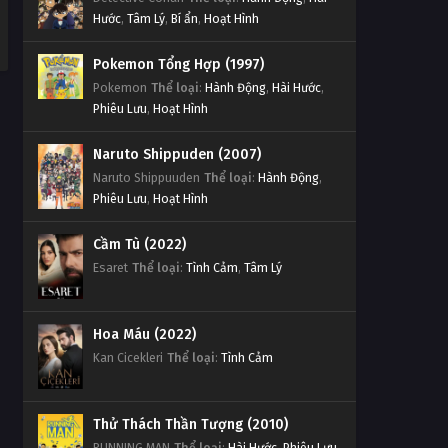
Hước
,
Tâm Lý
,
Bí ẩn
,
Hoạt Hình
Pokemon Tổng Hợp (1997)
Pokemon
Thể loại
:
Hành Động
,
Hài Hước
,
Phiêu Lưu
,
Hoạt Hình
Naruto Shippuden (2007)
Naruto Shippuuden
Thể loại
:
Hành Động
,
Phiêu Lưu
,
Hoạt Hình
Cầm Tù (2022)
Esaret
Thể loại
:
Tình Cảm
,
Tâm Lý
Hoa Máu (2022)
Kan Cicekleri
Thể loại
:
Tình Cảm
Thử Thách Thần Tượng (2010)
RUNNING MAN
Thể loại
:
Hài Hước
,
Phiêu Lưu
,