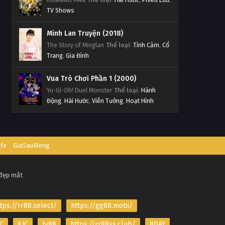
TV Shows
Minh Lan Truyện (2018)
The Story of Minglan
Thể loại
:
Tình Cảm
,
Cổ
Trang
,
Gia Đình
Vua Trò Chơi Phần 1 (2000)
Yu-Gi-Oh! Duel Monster
Thể loại
:
Hành
Động
,
Hài Hước
,
Viễn Tưởng
,
Hoạt Hình
afe
GiaSauRieng
 đẹp mắt
tps://rr88.select/
https://gg88.mobi/
C
KJC
tv88
https://rr88ss.club/
8DAY