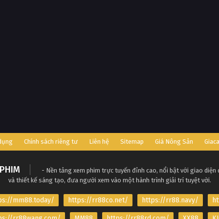
 dụng
Chính sách riêng tư
Liên hệ
Sitemap
Giá Nông Sản
Giac
PHIM
- Nền tảng xem phim trực tuyến đỉnh cao, nổi bật với giao diện
và thiết kế sáng tạo, đưa người xem vào một hành trình giải trí tuyệt vời.
ps://mm88.today/
https://rr88co.net/
https://rr88.navy/
ht
ps://rr88wang.com/
MM88
https://rr88rd.com/
XX88
KJ