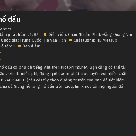
hổ đấu
others
Năm phát hành:
1987
Diễn viên:
Châu Nhuận Phát
,
Đặng Quang Vinh
,
Quốc gia:
Trung Quốc
Hạ Văn Tịch
Chất lượng:
HD Vietsub
Số tập:
1
Đạo diễn:
 đấu có phụ đề tiếng việt trên luotphimx.net. Bạn cũng có thể tải
ấu vietsub miễn phí, đừng quên xem phát trực tuyến với nhiều chất
P 240P 480P (nếu có) tùy theo đường truyền của bạn để tiết kiệm
chia sẻ Giang hồ long hổ đấu trên luotphimx.net tới mọi người để