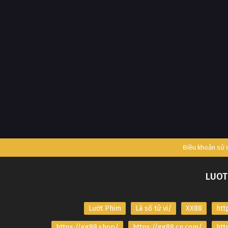
Điều khoản sử
LUOT
Lướt Phim
Lá số tử vi/
XX88
htt
https://gg88.shop/
https://gg88.cn.com/
htt