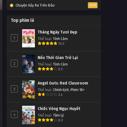
Chuyện Xảy Ra Trên Đảo
2025
Top phim lẻ
Tháng Ngày Tươi Đẹp
1
Thể loại
:
Tình Cảm
10.0
Nếu Thời Gian Trở Lại
2
Thể loại
:
Tình Cảm
8.0
Angel Guts: Red Classroom
3
Thể loại
:
Chính kịch
,
Phim 18+
3.4
Chiếc Vòng Ngọc Huyết
4
Thể loại
:
Tâm Lý
8.0