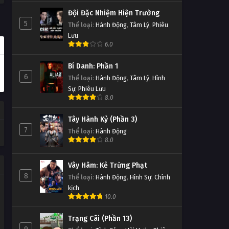
Đội Đặc Nhiệm Hiện Trường
5
Thể loại
:
Hành Động
,
Tâm Lý
,
Phiêu
Lưu
6.0
Bí Danh: Phần 1
6
Thể loại
:
Hành Động
,
Tâm Lý
,
Hình
Sự
,
Phiêu Lưu
8.0
Tây Hành Kỷ (Phần 3)
7
Thể loại
:
Hành Động
8.0
Vây Hãm: Kẻ Trừng Phạt
8
Thể loại
:
Hành Động
,
Hình Sự
,
Chính
kịch
10.0
Trạng Cãi (Phần 13)