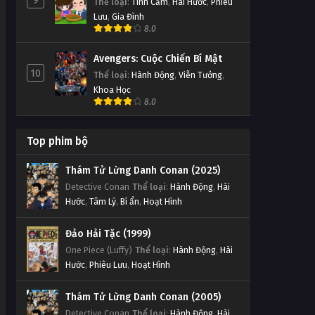
9
Thể loại
:
Tình Cảm
,
Hài Hước
,
Phiêu
Lưu
,
Gia Đình
8.0
Avengers: Cuộc Chiến Bí Mật
10
Thể loại
:
Hành Động
,
Viễn Tưởng
,
Khoa Học
8.0
Top phim bộ
Thám Tử Lừng Danh Conan (2025)
Detective Conan
Thể loại
:
Hành Động
,
Hài
Hước
,
Tâm Lý
,
Bí ẩn
,
Hoạt Hình
Đảo Hải Tặc (1999)
One Piece (Luffy)
Thể loại
:
Hành Động
,
Hài
Hước
,
Phiêu Lưu
,
Hoạt Hình
Thám Tử Lừng Danh Conan (2005)
Detective Conan
Thể loại
:
Hành Động
,
Hài