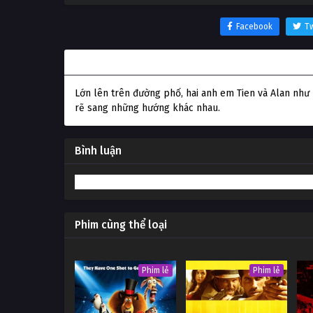
Facebook
Tw
Thông tin phim Giang hồ long hổ đấu
Lớn lên trên đường phố, hai anh em Tien và Alan như 
rẽ sang những hướng khác nhau.
Bình luận
Phim cùng thể loại
Phim lẻ
Phim lẻ