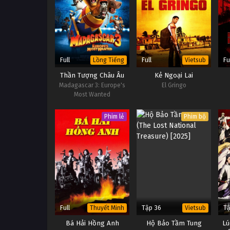
Full
Full
Fu
Lồng Tiếng
Vietsub
Thần Tượng Châu Âu
Kẻ Ngoại Lai
Madagascar 3: Europe's
El Gringo
Most Wanted
Phim lẻ
Phim bộ
Full
Tập 36
Tậ
Thuyết Minh
Vietsub
Bá Hải Hồng Anh
Hộ Bảo Tầm Tung
Lú