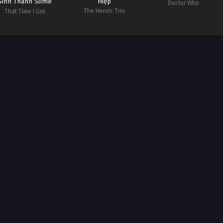
Sinh Thành Slime
Hiệp
Doctor Who
(Phần 3)
The Heroic Trio
That Time I Got
incarnated as a Slime
Season 3