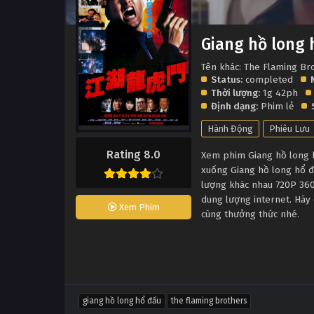
Giang hồ long 
Tên khác: The Flaming Br
Status:
completed
Thời lượng:
1g 42ph
Định dạng:
Phim lẻ
Hành Động
Phiêu Lưu
Rating 8.0
Xem phim Giang hồ long hổ
xuống Giang hồ long hổ đ
lượng khác nhau 720P 360
dung lượng internet. Hãy 
Xem Phim
cùng thưởng thức nhé.
giang hồ long hổ đấu
the flaming brothers