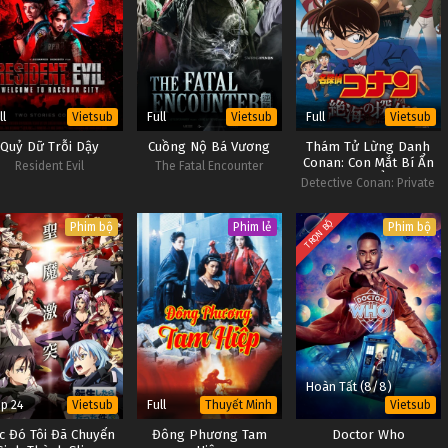
ll
Full
Full
Vietsub
Vietsub
Vietsub
Quỷ Dữ Trỗi Dậy
Cuồng Nộ Bá Vương
Thám Tử Lừng Danh
Conan: Con Mắt Bí Ẩn
Resident Evil
The Fatal Encounter
Ngoài Biển Xa
Detective Conan: Private
Eye in the Distant Sea
TRỌN BỘ
Phim bộ
Phim lẻ
Phim bộ
Hoàn Tất (8/8)
p 24
Full
Vietsub
Thuyết Minh
Vietsub
c Đó Tôi Đã Chuyển
Đông Phương Tam
Doctor Who