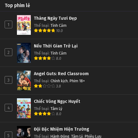
Top phim lẻ
Tháng Ngày Tươi Đẹp
1
Thể loại
:
Tình Cảm
10.0
Nếu Thời Gian Trở Lại
2
Thể loại
:
Tình Cảm
8.0
Angel Guts: Red Classroom
3
Thể loại
:
Chính kịch
,
Phim 18+
3.8
Chiếc Vòng Ngọc Huyết
4
Thể loại
:
Tâm Lý
8.0
Đội Đặc Nhiệm Hiện Trường
5
Thể loại
:
Hành Động
,
Tâm Lý
,
Phiêu Lưu