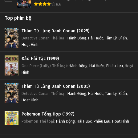
8.0
Top phim bộ
Thám Tử Lừng Danh Conan (2025)
Detective Conan
Thể loại
:
Hành Động
,
Hài Hước
,
Tâm Lý
,
Bí ẩn
,
Hoạt Hình
Đảo Hải Tặc (1999)
One Piece (Luffy)
Thể loại
:
Hành Động
,
Hài Hước
,
Phiêu Lưu
,
Hoạt
Hình
Thám Tử Lừng Danh Conan (2005)
Detective Conan
Thể loại
:
Hành Động
,
Hài Hước
,
Tâm Lý
,
Bí ẩn
,
Hoạt Hình
Pokemon Tổng Hợp (1997)
Pokemon
Thể loại
:
Hành Động
,
Hài Hước
,
Phiêu Lưu
,
Hoạt Hình