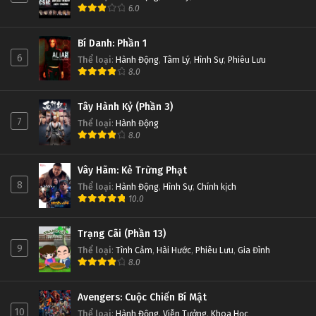
6.0
Bí Danh: Phần 1
6
Thể loại
:
Hành Động
,
Tâm Lý
,
Hình Sự
,
Phiêu Lưu
8.0
Tây Hành Kỷ (Phần 3)
7
Thể loại
:
Hành Động
8.0
Vây Hãm: Kẻ Trừng Phạt
8
Thể loại
:
Hành Động
,
Hình Sự
,
Chính kịch
10.0
Trạng Cãi (Phần 13)
9
Thể loại
:
Tình Cảm
,
Hài Hước
,
Phiêu Lưu
,
Gia Đình
8.0
Avengers: Cuộc Chiến Bí Mật
10
Thể loại
:
Hành Động
,
Viễn Tưởng
,
Khoa Học