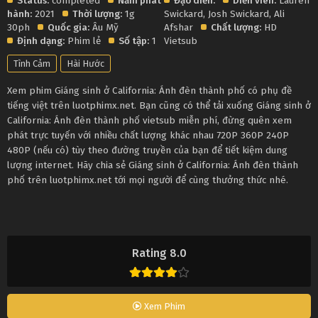
Status:
completed
Năm phát
Đạo diễn:
Diễn viên:
Lauren
hành:
2021
Thời lượng:
1g
Swickard
,
Josh Swickard
,
Ali
30ph
Quốc gia:
Âu Mỹ
Afshar
Chất lượng:
HD
Định dạng:
Phim lẻ
Số tập:
1
Vietsub
Tình Cảm
Hài Hước
Xem phim Giáng sinh ở California: Ánh đèn thành phố có phụ đề
tiếng việt trên luotphimx.net. Bạn cũng có thể tải xuống Giáng sinh ở
California: Ánh đèn thành phố vietsub miễn phí, đừng quên xem
phát trực tuyến với nhiều chất lượng khác nhau 720P 360P 240P
480P (nếu có) tùy theo đường truyền của bạn để tiết kiệm dung
lượng internet. Hãy chia sẻ Giáng sinh ở California: Ánh đèn thành
phố trên luotphimx.net tới mọi người để cùng thưởng thức nhé.
Rating 8.0
Xem Phim