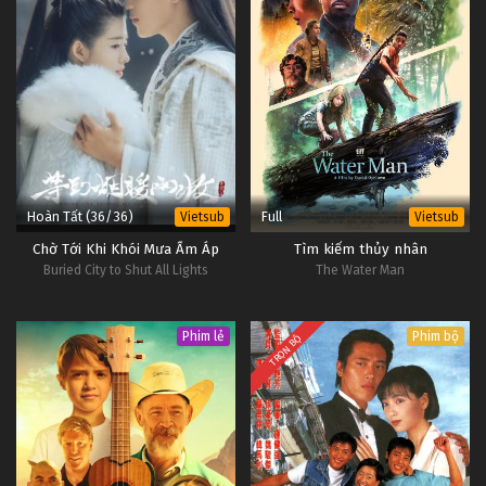
Hoàn Tất (36/36)
Full
Vietsub
Vietsub
Chờ Tới Khi Khói Mưa Ấm Áp
Tìm kiếm thủy nhân
Buried City to Shut All Lights
The Water Man
Phim lẻ
Phim bộ
TRỌN BỘ