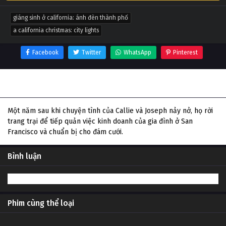
giáng sinh ở california: ánh đèn thành phố
a california christmas: city lights
Facebook
Twitter
WhatsApp
Pinterest
Thông tin phim Giáng sinh ở California: Ánh đèn thành
phố
Một năm sau khi chuyện tình của Callie và Joseph nảy nở, họ rời
trang trại để tiếp quản việc kinh doanh của gia đình ở San
Francisco và chuẩn bị cho đám cưới.
Bình luận
Phim cùng thể loại