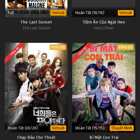
Full
Hoàn Tất (10/10)
Vietsub
Vietsub
The Last Sunset
Tiệm Ăn Của Ngài Heo
The Last Sunset
Heo's Diner
Phim bộ
Phim bộ
TRỌN BỘ
TRỌN BỘ
Hoàn Tất (20/20)
Hoàn Tất (15/15)
Vietsub
Thuyết Minh
Chạy Đâu Cho Thoát
Bí Mật Con Trai