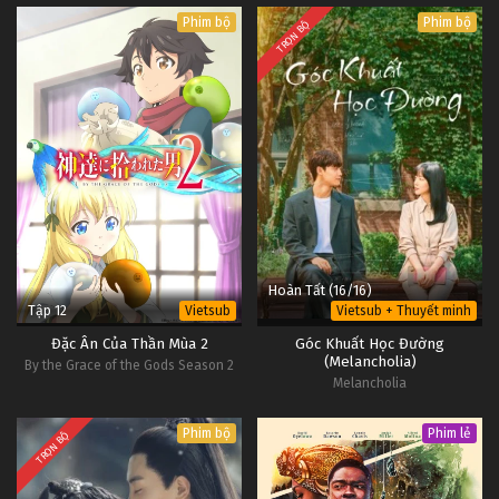
Phim bộ
Phim bộ
TRỌN BỘ
Hoàn Tất (16/16)
Tập 12
Vietsub
Vietsub + Thuyết minh
Đặc Ân Của Thần Mùa 2
Góc Khuất Học Đường
(Melancholia)
By the Grace of the Gods Season 2
Melancholia
Phim bộ
Phim lẻ
TRỌN BỘ