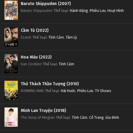
Naruto Shippuden (2007)
Naruto Shippuuden
Thể loại
:
Hành Động
,
Phiêu Lưu
,
Hoạt Hình
Cầm Tù (2022)
Esaret
Thể loại
:
Tình Cảm
,
Tâm Lý
Hoa Máu (2022)
Kan Cicekleri
Thể loại
:
Tình Cảm
Thử Thách Thần Tượng (2010)
RUNNING MAN
Thể loại
:
Hài Hước
,
Phiêu Lưu
,
TV Shows
Minh Lan Truyện (2018)
The Story of Minglan
Thể loại
:
Tình Cảm
,
Cổ Trang
,
Gia Đình