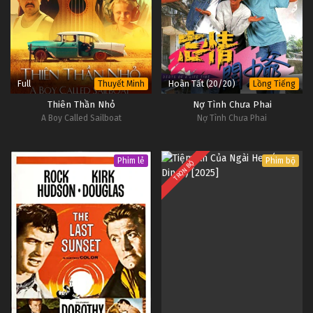
Full
Hoàn Tất (20/20)
Thuyết Minh
Lồng Tiếng
Thiên Thần Nhỏ
Nợ Tình Chưa Phai
A Boy Called Sailboat
Nợ Tình Chưa Phai
Phim lẻ
Phim bộ
TRỌN BỘ