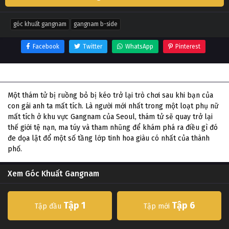
góc khuất gangnam
gangnam b-side
Facebook
Twitter
WhatsApp
Pinterest
Thông tin phim Góc Khuất Gangnam
Một thám tử bị ruồng bỏ bị kéo trở lại trò chơi sau khi bạn của
con gái anh ta mất tích. Là người mới nhất trong một loạt phụ nữ
mất tích ở khu vực Gangnam của Seoul, thám tử sẽ quay trở lại
thế giới tệ nạn, ma túy và tham nhũng để khám phá ra điều gì đó
đe dọa lật đổ một số tầng lớp tinh hoa giàu có nhất của thành
phố.
Xem Góc Khuất Gangnam
Tập 1
Tập 6
Tập đầu
Tập mới