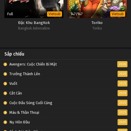
Full
147/147
Vietsub
Vietsub
Đặc Khu BangKok
Toriko
Bangkok Adrenaline
Toriko
Sắp chiếu
Avengers: Cuộc Chiến Bí Mật
2026
Trưởng Thành Lên
2025
Vuốt
2025
Cắt Cân
2025
Cuộc Đấu Súng Cuối Cùng
2025
Máu & Thần Thoại
2025
Nụ Hôn Đầu
2025