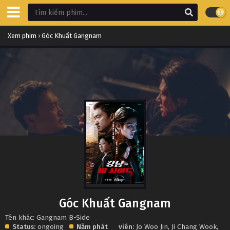
Xem phim
›
Góc Khuất Gangnam
Góc Khuất Gangnam
Tên khác: Gangnam B-Side
Status:
ongoing
Năm phát
viên:
Jo Woo Jin
,
Ji Chang Wook
,