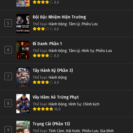
8.0
Đội Đặc Nhiệm Hiện Trường
5
Thể loại
:
Hành Động
,
Tâm Lý
,
Phiêu Lưu
6.0
Bí Danh: Phần 1
6
Thể loại
:
Hành Động
,
Tâm Lý
,
Hình Sự
,
Phiêu Lưu
8.0
Tây Hành Kỷ (Phần 3)
7
Thể loại
:
Hành Động
8.0
Vây Hãm: Kẻ Trừng Phạt
8
Thể loại
:
Hành Động
,
Hình Sự
,
Chính kịch
10.0
Trạng Cãi (Phần 13)
9
Thể loại
:
Tình Cảm
,
Hài Hước
,
Phiêu Lưu
,
Gia Đình