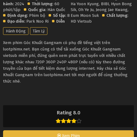
hành:
2024
Thời lượng:
60
Ha Yoon Kyung
,
BIBI
,
Hyun Bong
phút/tập
Quốc gia:
Hàn Quốc
Sik
,
Oh Ye Ju
,
Jeong Jae Kwang
,
Định dạng:
Phim bộ
Số tập:
8
Eum Moon Suk
Chất lượng:
Đạo diễn:
Park Noo Ri
Diễn
HD Vietsub
Hành Động
Tâm Lý
Xem phim Góc Khuất Gangnam có phụ đề tiếng việt trên
luotphimx.net. Bạn cũng có thể tải xuống Góc Khuất Gangnam
vietsub miễn phí, đừng quên xem phát trực tuyến với nhiều chất
lượng khác nhau 720P 360P 240P 480P (nếu có) tùy theo đường
truyền của bạn để tiết kiệm dung lượng internet. Hãy chia sẻ Góc
Khuất Gangnam trên luotphimx.net tới mọi người để cùng thưởng
thức nhé.
Rating 8.0
Xem Phim