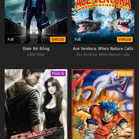
Full
Full
Vietsub
Vietsub
Dixie Bé Bỏng
Ace Ventura: When Nature Calls
Little Dixie
Ace Ventura: When Nature Calls
Phim lẻ
Phim bộ
TRỌN BỘ