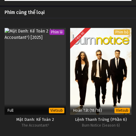
Phim cùng thể loại
Phim lẻ
Phim bộ
TRỌN BỘ
Full
Hoàn Tất (18/18)
Vietsub
Vietsub
Mật Danh: Kế Toán 2
Lệnh Thanh Trừng (Phần 6)
The Accountant²
Burn Notice (Season 6)