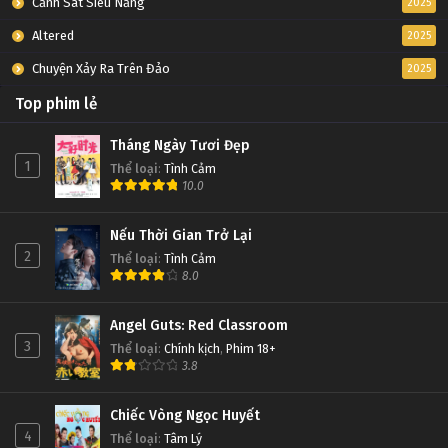
Cảnh Sát Siêu Năng
2025
Altered
2025
Chuyện Xảy Ra Trên Đảo
2025
Top phim lẻ
Tháng Ngày Tươi Đẹp
1
Thể loại
:
Tình Cảm
10.0
Nếu Thời Gian Trở Lại
2
Thể loại
:
Tình Cảm
8.0
Angel Guts: Red Classroom
3
Thể loại
:
Chính kịch
,
Phim 18+
3.8
Chiếc Vòng Ngọc Huyết
4
Thể loại
:
Tâm Lý