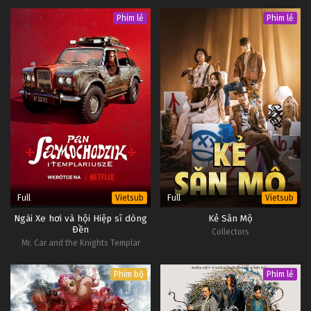
Phim lẻ
Phim lẻ
Full
Full
Vietsub
Vietsub
Ngài Xe hơi và hội Hiệp sĩ dòng
Kẻ Săn Mộ
Đền
Collectors
Mr. Car and the Knights Templar
Phim bộ
Phim lẻ