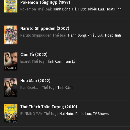
Pokemon Tổng Hợp (1997)
Pokemon
Thể loại
:
Hành Động
,
Hài Hước
,
Phiêu Lưu
,
Hoạt Hình
Naruto Shippuden (2007)
Naruto Shippuuden
Thể loại
:
Hành Động
,
Phiêu Lưu
,
Hoạt Hình
Cầm Tù (2022)
Esaret
Thể loại
:
Tình Cảm
,
Tâm Lý
Hoa Máu (2022)
Kan Cicekleri
Thể loại
:
Tình Cảm
Thử Thách Thần Tượng (2010)
RUNNING MAN
Thể loại
:
Hài Hước
,
Phiêu Lưu
,
TV Shows