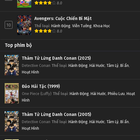
8.0
Avengers: Cuộc Chiến Bí Mật
10
Thể loại
:
Hành Động
,
Viễn Tưởng
,
Khoa Học
8.0
Top phim bộ
Thám Tử Lừng Danh Conan (2025)
Detective Conan
Thể loại
:
Hành Động
,
Hài Hước
,
Tâm Lý
,
Bí ẩn
,
Hoạt Hình
Đảo Hải Tặc (1999)
One Piece (Luffy)
Thể loại
:
Hành Động
,
Hài Hước
,
Phiêu Lưu
,
Hoạt
Hình
Thám Tử Lừng Danh Conan (2005)
Detective Conan
Thể loại
:
Hành Động
,
Hài Hước
,
Tâm Lý
,
Bí ẩn
,
Hoạt Hình