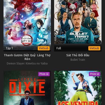
Tập 1
Full
Vietsub
Vietsub
Thanh Gươm Diệt Quỷ: Làng Thợ
Sát Thủ Đối Đầu
Rèn
Bullet Train
Demon Slayer: Kimetsu no Yaiba
Swordsmith Village Arc
Phim lẻ
Phim lẻ