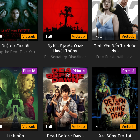
ll
Full
Full
Vietsub
Vietsub
Vietsub
Quỷ dữ đưa lối
Nghĩa Địa Ma Quái:
Tình Yêu Đến Từ Nước
Huyết Thống
Nga
y the Devil Take You
Pet Sematary: Bloodlines
From Russia with Love
Phim lẻ
Phim lẻ
Phim lẻ
ll
Full
Full
Vietsub
Vietsub
Vietsub
Linh hồn
Dead Before Dawn
Xác Sống Trở Lại