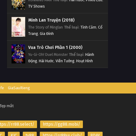
TV Shows
Minh Lan Truyện (2018)
The Story of Minglan
Thể loại
:
Tình Cảm
,
Cổ
Trang
,
Gia Đình
Vua Trò Chơi Phần 1 (2000)
Yu-Gi-Oh! Duel Monster
Thể loại
:
Hành
Động
,
Hài Hước
,
Viễn Tưởng
,
Hoạt Hình
afe
GiaSauRieng
 đẹp mắt
tps://rr88.select/
https://gg88.mobi/
C
KJC
tv88
https://rr88ss.club/
8DAY