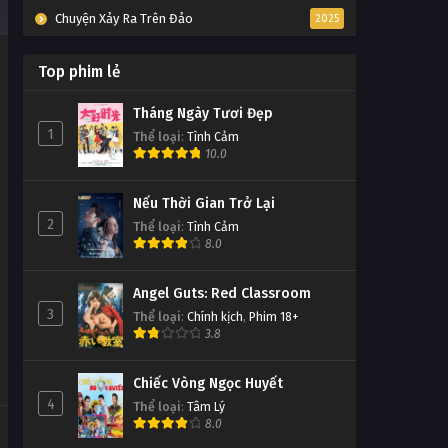
Chuyện Xảy Ra Trên Đảo
2025
Top phim lẻ
Tháng Ngày Tươi Đẹp
1
Thể loại
:
Tình Cảm
10.0
Nếu Thời Gian Trở Lại
2
Thể loại
:
Tình Cảm
8.0
Angel Guts: Red Classroom
3
Thể loại
:
Chính kịch
,
Phim 18+
3.8
Chiếc Vòng Ngọc Huyết
4
Thể loại
:
Tâm Lý
8.0