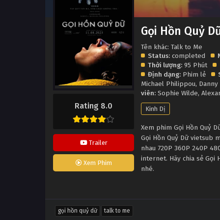
Gọi Hồn Quỷ D
Tên khác: Talk to Me
Status:
completed
Thời lượng:
95 Phút
Định dạng:
Phim lẻ
Michael Philippou
,
Danny 
viên:
Sophie Wilde
,
Alexa
Rating 8.0
Kinh Dị
Xem phim Gọi Hồn Quỷ Dữ 
Gọi Hồn Quỷ Dữ vietsub m
Trailer
nhau 720P 360P 240P 480P
internet. Hãy chia sẻ Gọi
Xem Phim
nhé.
gọi hồn quỷ dữ
talk to me