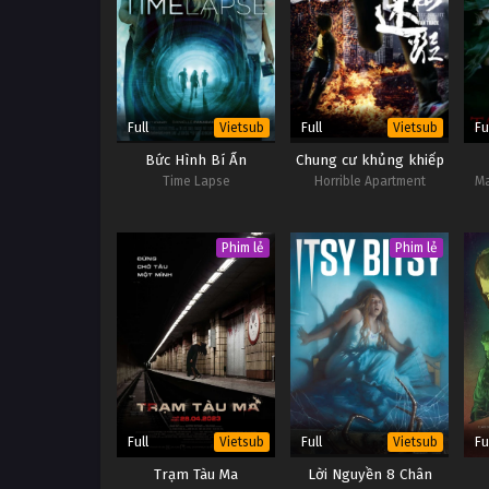
Full
Full
Fu
Vietsub
Vietsub
Bức Hình Bí Ẩn
Chung cư khủng khiếp
Time Lapse
Horrible Apartment
Ma
Phim lẻ
Phim lẻ
Full
Full
Fu
Vietsub
Vietsub
Trạm Tàu Ma
Lời Nguyền 8 Chân