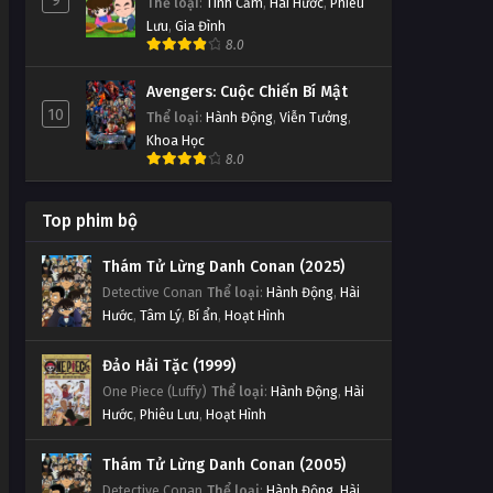
9
Thể loại
:
Tình Cảm
,
Hài Hước
,
Phiêu
Lưu
,
Gia Đình
8.0
Avengers: Cuộc Chiến Bí Mật
10
Thể loại
:
Hành Động
,
Viễn Tưởng
,
Khoa Học
8.0
Top phim bộ
Thám Tử Lừng Danh Conan (2025)
Detective Conan
Thể loại
:
Hành Động
,
Hài
Hước
,
Tâm Lý
,
Bí ẩn
,
Hoạt Hình
Đảo Hải Tặc (1999)
One Piece (Luffy)
Thể loại
:
Hành Động
,
Hài
Hước
,
Phiêu Lưu
,
Hoạt Hình
Thám Tử Lừng Danh Conan (2005)
Detective Conan
Thể loại
:
Hành Động
,
Hài