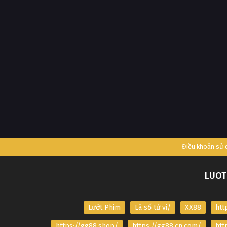
Điều khoản sử
LUOT
Lướt Phim
Lá số tử vi/
XX88
htt
https://gg88.shop/
https://gg88.cn.com/
htt