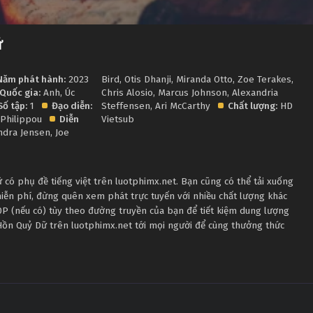
ữ
Năm phát hành:
2023
Bird
,
Otis Dhanji
,
Miranda Otto
,
Zoe Terakes
,
Quốc gia:
Anh
,
Úc
Chris Alosio
,
Marcus Johnson
,
Alexandria
Số tập:
1
Đạo diễn:
Steffensen
,
Ari McCarthy
Chất lượng:
HD
Philippou
Diễn
Vietsub
ndra Jensen
,
Joe
có phụ đề tiếng việt trên luotphimx.net. Bạn cũng có thể tải xuống
iễn phí, đừng quên xem phát trực tuyến với nhiều chất lượng khác
 (nếu có) tùy theo đường truyền của bạn để tiết kiệm dung lượng
 Hồn Quỷ Dữ trên luotphimx.net tới mọi người để cùng thưởng thức