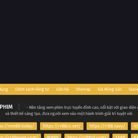
 dụng
Chính sách riêng tư
Liên hệ
Sitemap
Giá Nông Sản
Giac
PHIM
- Nền tảng xem phim trực tuyến đỉnh cao, nổi bật với giao diện
và thiết kế sáng tạo, đưa người xem vào một hành trình giải trí tuyệt vời.
ps://mm88.today/
https://rr88co.net/
https://rr88.navy/
ht
ps://rr88wang.com/
MM88
https://rr88rd.com/
XX88
KJ