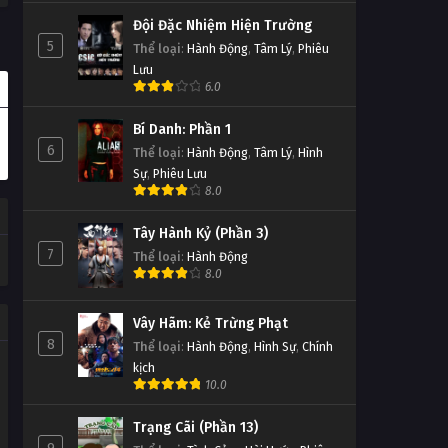
Đội Đặc Nhiệm Hiện Trường
5
Thể loại
:
Hành Động
,
Tâm Lý
,
Phiêu
Lưu
6.0
Bí Danh: Phần 1
6
Thể loại
:
Hành Động
,
Tâm Lý
,
Hình
Sự
,
Phiêu Lưu
8.0
Tây Hành Kỷ (Phần 3)
7
Thể loại
:
Hành Động
8.0
Vây Hãm: Kẻ Trừng Phạt
8
Thể loại
:
Hành Động
,
Hình Sự
,
Chính
kịch
10.0
Trạng Cãi (Phần 13)