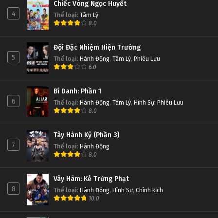
Chiếc Vòng Ngọc Huyết
4
Thể loại
:
Tâm Lý
8.0
Đội Đặc Nhiệm Hiện Trường
5
Thể loại
:
Hành Động
,
Tâm Lý
,
Phiêu Lưu
6.0
Bí Danh: Phần 1
6
Thể loại
:
Hành Động
,
Tâm Lý
,
Hình Sự
,
Phiêu Lưu
8.0
Tây Hành Kỷ (Phần 3)
7
Thể loại
:
Hành Động
8.0
Vây Hãm: Kẻ Trừng Phạt
8
Thể loại
:
Hành Động
,
Hình Sự
,
Chính kịch
10.0