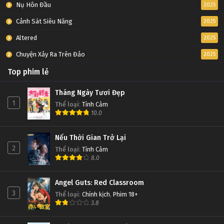
Nụ Hôn Đầu
2025
Cảnh Sát Siêu Năng
2025
Altered
2025
Chuyện Xảy Ra Trên Đảo
2025
Top phim lẻ
Tháng Ngày Tươi Đẹp
1
Thể loại
:
Tình Cảm
10.0
Nếu Thời Gian Trở Lại
2
Thể loại
:
Tình Cảm
8.0
Angel Guts: Red Classroom
3
Thể loại
:
Chính kịch
,
Phim 18+
3.8