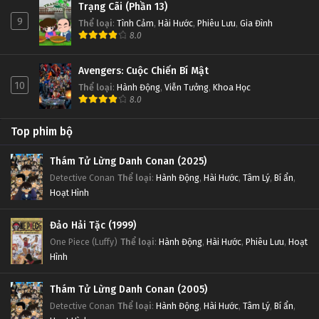
Trạng Cãi (Phần 13)
9
Thể loại
:
Tình Cảm
,
Hài Hước
,
Phiêu Lưu
,
Gia Đình
8.0
Avengers: Cuộc Chiến Bí Mật
10
Thể loại
:
Hành Động
,
Viễn Tưởng
,
Khoa Học
8.0
Top phim bộ
Thám Tử Lừng Danh Conan (2025)
Detective Conan
Thể loại
:
Hành Động
,
Hài Hước
,
Tâm Lý
,
Bí ẩn
,
Hoạt Hình
Đảo Hải Tặc (1999)
One Piece (Luffy)
Thể loại
:
Hành Động
,
Hài Hước
,
Phiêu Lưu
,
Hoạt
Hình
Thám Tử Lừng Danh Conan (2005)
Detective Conan
Thể loại
:
Hành Động
,
Hài Hước
,
Tâm Lý
,
Bí ẩn
,