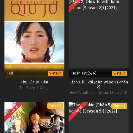
TRỌN BỘ
Full
Hoàn Tất (6/6)
Vietsub
Vietsub
Thu Cúc Đi Kiện
Cách Để... Với John Wilson (Phần
2)
The Story of Qiu Ju
How To with John Wilson (Season 2)
Phim bộ
Phim bộ
TRỌN BỘ
TRỌN BỘ