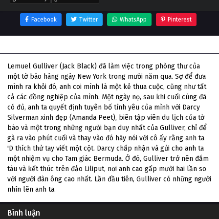
Facebook
Twitter
WhatsApp
Pinterest
Thông tin phim Gulliver Du Ký
Lemuel Gulliver (Jack Black) đã làm việc trong phòng thư của
một tờ báo hàng ngày New York trong mười năm qua. Sợ để đưa
mình ra khỏi đó, anh coi mình là một kẻ thua cuộc, cũng như tất
cả các đồng nghiệp của mình. Một ngày nọ, sau khi cuối cùng đã
có đủ, anh ta quyết định tuyên bố tình yêu của mình với Darcy
Silverman xinh đẹp (Amanda Peet), biên tập viên du lịch của tờ
báo và một trong những người bạn duy nhất của Gulliver, chỉ để
gà ra vào phút cuối và thay vào đó hãy nói với cô ấy rằng anh ta
'D thích thử tay viết một cột. Darcy chấp nhận và gửi cho anh ta
một nhiệm vụ cho Tam giác Bermuda. Ở đó, Gulliver trở nên đắm
tàu và kết thúc trên đảo Liliput, nơi anh cao gấp mười hai lần so
với người đàn ông cao nhất. Lần đầu tiên, Gulliver có những người
nhìn lên anh ta.
Bình luận