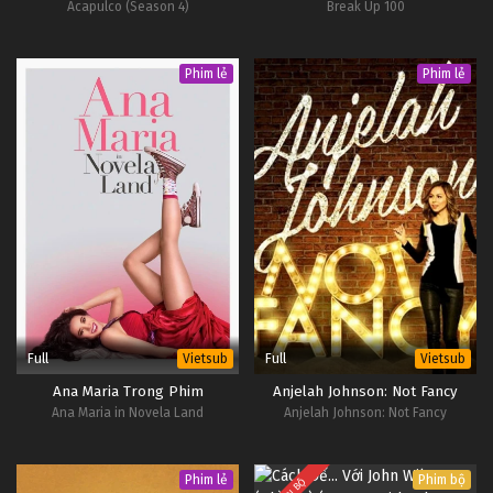
Acapulco (Season 4)
Break Up 100
Phim lẻ
Phim lẻ
Full
Full
Vietsub
Vietsub
Ana Maria Trong Phim
Anjelah Johnson: Not Fancy
Ana Maria in Novela Land
Anjelah Johnson: Not Fancy
Phim lẻ
Phim bộ