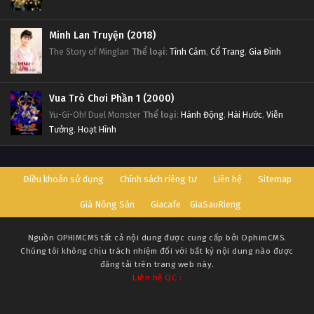
Minh Lan Truyện (2018)
The Story of Minglan
Thể loại
:
Tình Cảm
,
Cổ Trang
,
Gia Đình
Vua Trò Chơi Phần 1 (2000)
Yu-Gi-Oh! Duel Monster
Thể loại
:
Hành Động
,
Hài Hước
,
Viễn
Tưởng
,
Hoạt Hình
Điều khoản sử dụng
Chính sách riêng tư
Liên hệ
Sitemap
Giá Nông Sản
Giacafe
GiaSauRieng
Nguồn
OPHIMCMS
tất cả nội dung được cung cấp bởi OphimCMS.
Chúng tôi không chịu trách nhiệm đối với bất kỳ nội dung nào được
đăng tải trên trang web này.
Liên hệ QC :