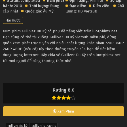
Status:
completed
Năm phát
Định dạng:
Phim lẻ
Số tập:
1
hành:
2010
Thời lượng:
Đang
Đạo diễn:
Diễn viên:
Chất
cập nhật
Quốc gia:
Âu Mỹ
lượng:
HD Vietsub
Hài Hước
Xem phim Gulliver Du Ký có phụ đề tiếng việt trên luotphimx.net.
Bạn cũng có thể tải xuống Gulliver Du Ký vietsub miễn phí, đừng
quên xem phát trực tuyến với nhiều chất lượng khác nhau 720P 360P
240P 480P (nếu có) tùy theo đường truyền của bạn để tiết kiệm
dung lượng internet. Hãy chia sẻ Gulliver Du Ký trên luotphimx.net
tới mọi người để cùng thưởng thức nhé.
Rating 8.0
Xem Phim
gulliver du ký
gulliver's travels