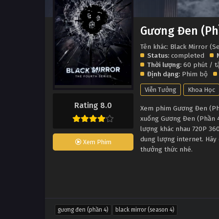
Gương Đen (Ph
Tên khác: Black Mirror (S
Status:
completed
Thời lượng:
60 phút / 
Định dạng:
Phim bộ
Viễn Tưởng
Khoa Học
Rating 8.0
Xem phim Gương Đen (Phần
xuống Gương Đen (Phần 4)
lượng khác nhau 720P 360
dung lượng internet. Hãy
Xem Phim
thưởng thức nhé.
gương đen (phần 4)
black mirror (season 4)