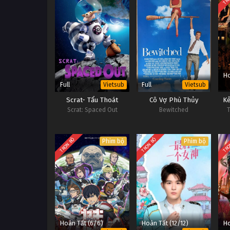
Ho
Full
Full
Vietsub
Vietsub
Scrat- Tẩu Thoát
Cô Vợ Phù Thủy
Kẻ
Scrat: Spaced Out
Bewitched
T
TRỌN BỘ
TRỌN BỘ
TRỌ
Phim bộ
Phim bộ
Hoàn Tất (6/6)
Hoàn Tất (12/12)
Ho