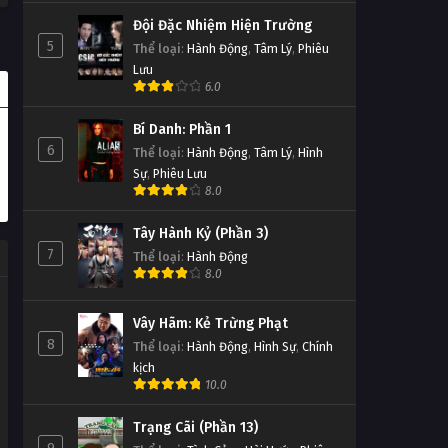
Đội Đặc Nhiệm Hiện Trường
5
Thể loại
:
Hành Động
,
Tâm Lý
,
Phiêu
Lưu
6.0
Bí Danh: Phần 1
6
Thể loại
:
Hành Động
,
Tâm Lý
,
Hình
Sự
,
Phiêu Lưu
8.0
Tây Hành Kỷ (Phần 3)
7
Thể loại
:
Hành Động
8.0
Vây Hãm: Kẻ Trừng Phạt
8
Thể loại
:
Hành Động
,
Hình Sự
,
Chính
kịch
10.0
Trạng Cãi (Phần 13)