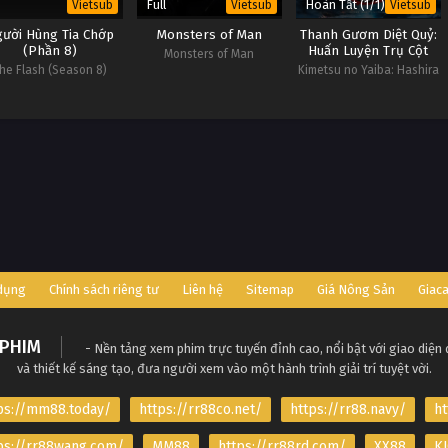
Full
Hoàn Tất (1/1)
Vietsub
Vietsub
Vietsub
ười Hùng Tia Chớp
Monsters of Man
Thanh Gươm Diệt Quỷ:
(Phần 8)
Huấn Luyện Trụ Cột
Monsters of Man
he Flash (Season 8)
Kimetsu no Yaiba: Hashira
Geiko-hen
 dụng
Chính sách riêng tư
Liên hệ
Sitemap
Giá Nông Sản
Giac
PHIM
- Nền tảng xem phim trực tuyến đỉnh cao, nổi bật với giao diện
và thiết kế sáng tạo, đưa người xem vào một hành trình giải trí tuyệt vời.
ps://mm88.today/
https://rr88co.net/
https://rr88.navy/
ht
ps://rr88wang.com/
MM88
https://rr88rd.com/
XX88
KJ