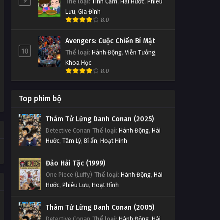
9
Thể loại
:
Tình Cảm
,
Hài Hước
,
Phiêu
Lưu
,
Gia Đình
8.0
Avengers: Cuộc Chiến Bí Mật
10
Thể loại
:
Hành Động
,
Viễn Tưởng
,
Khoa Học
8.0
Top phim bộ
Thám Tử Lừng Danh Conan (2025)
Detective Conan
Thể loại
:
Hành Động
,
Hài
Hước
,
Tâm Lý
,
Bí ẩn
,
Hoạt Hình
Đảo Hải Tặc (1999)
One Piece (Luffy)
Thể loại
:
Hành Động
,
Hài
Hước
,
Phiêu Lưu
,
Hoạt Hình
Thám Tử Lừng Danh Conan (2005)
Detective Conan
Thể loại
:
Hành Động
,
Hài