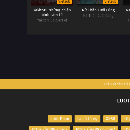
Vietsub
Vietsub
Yakitori: Những chiến
Nữ Thần Cuối Cùng
Ng
binh cảm tử
Nữ Thần Cuối Cùng
Yakitori: Soldiers of
T
Misfortune
Điều khoản sử
LUOT
Lướt Phim
Lá số tử vi/
XX88
htt
https://gg88.shop/
https://gg88.cn.com/
htt