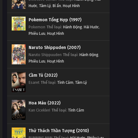
Hước
,
Tâm Lý
,
Bí ẩn
,
Hoạt Hình
Pokemon Tổng Hợp (1997)
Pokemon
Thể loại
:
Hành Động
,
Hài Hước
,
Phiêu Lưu
,
Hoạt Hình
Naruto Shippuden (2007)
Naruto Shippuuden
Thể loại
:
Hành Động
,
Phiêu Lưu
,
Hoạt Hình
Cầm Tù (2022)
Esaret
Thể loại
:
Tình Cảm
,
Tâm Lý
Hoa Máu (2022)
Kan Cicekleri
Thể loại
:
Tình Cảm
Thử Thách Thần Tượng (2010)
RUNNING MAN
Thể loại
:
Hài Hước
,
Phiêu Lưu
,