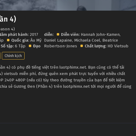
ần 4)
eason 4)
Năm phát hành:
2017
diễn:
Diễn viên:
Hannah John-Kamen
,
tập
Quốc gia:
Âu Mỹ
Daniel Lapaine
,
Michaela Coel
,
Beatrice
Số tập:
6 Tập
Đạo
Robertson-Jones
Chất lượng:
HD Vietsub
Chính kịch
 4) có phụ đề tiếng việt trên luotphimx.net. Bạn cũng có thể tải
 vietsub miễn phí, đừng quên xem phát trực tuyến với nhiều chất
P 240P 480P (nếu có) tùy theo đường truyền của bạn để tiết kiệm
 chia sẻ Gương Đen (Phần 4) trên luotphimx.net tới mọi người để cùng