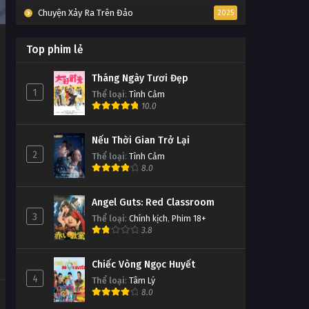
Chuyện Xảy Ra Trên Đảo
2025
Top phim lẻ
Tháng Ngày Tươi Đẹp
1
Thể loại
:
Tình Cảm
10.0
Nếu Thời Gian Trở Lại
2
Thể loại
:
Tình Cảm
8.0
Angel Guts: Red Classroom
3
Thể loại
:
Chính kịch
,
Phim 18+
3.8
Chiếc Vòng Ngọc Huyết
4
Thể loại
:
Tâm Lý
8.0