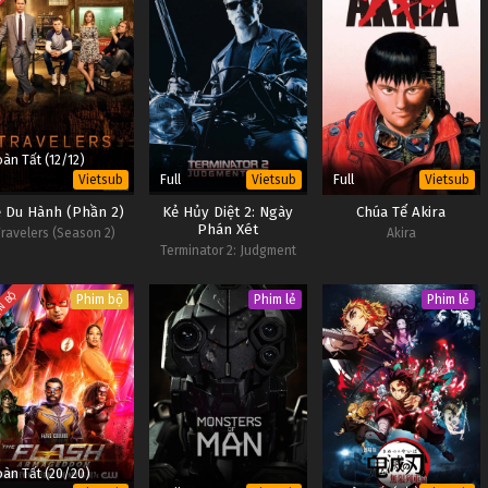
àn Tất (12/12)
Full
Full
Vietsub
Vietsub
Vietsub
 Du Hành (Phần 2)
Kẻ Hủy Diệt 2: Ngày
Chúa Tể Akira
Phán Xét
ravelers (Season 2)
Akira
Terminator 2: Judgment
Day
N BỘ
Phim bộ
Phim lẻ
Phim lẻ
àn Tất (20/20)