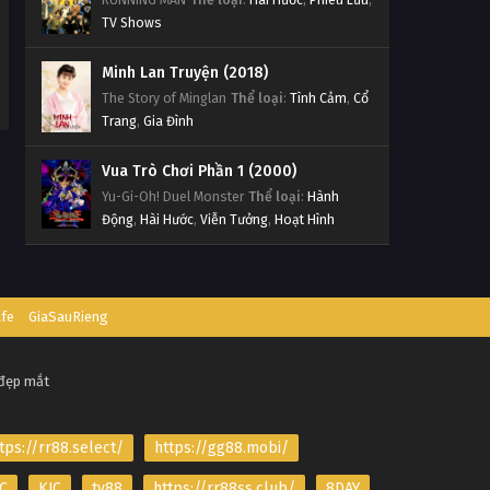
TV Shows
Minh Lan Truyện (2018)
The Story of Minglan
Thể loại
:
Tình Cảm
,
Cổ
Trang
,
Gia Đình
Vua Trò Chơi Phần 1 (2000)
Yu-Gi-Oh! Duel Monster
Thể loại
:
Hành
Động
,
Hài Hước
,
Viễn Tưởng
,
Hoạt Hình
afe
GiaSauRieng
 đẹp mắt
tps://rr88.select/
https://gg88.mobi/
C
KJC
tv88
https://rr88ss.club/
8DAY