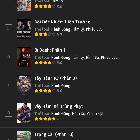
4
Thể loại
:
Tâm Lý
8.0
Đội Đặc Nhiệm Hiện Trường
5
Thể loại
:
Hành Động
,
Tâm Lý
,
Phiêu Lưu
6.0
Bí Danh: Phần 1
6
Thể loại
:
Hành Động
,
Tâm Lý
,
Hình Sự
,
Phiêu Lưu
8.0
Tây Hành Kỷ (Phần 3)
7
Thể loại
:
Hành Động
8.0
Vây Hãm: Kẻ Trừng Phạt
8
Thể loại
:
Hành Động
,
Hình Sự
,
Chính kịch
10.0
Trạng Cãi (Phần 13)