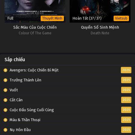
Full
Hoàn Tất (37/37)
Thuyết Minh
Vietsub
Sắc Màu Của Cuộc Chiến
Quyển Sổ Sinh Mệnh
Colour Of The Game
Death Note
Sắp chiếu
Avengers: Cuộc Chiến Bí Mật
2026
Trưởng Thành Lên
2025
Vuốt
2025
Cắt Cân
2025
Cuộc Đấu Súng Cuối Cùng
2025
Máu & Thần Thoại
2025
Nụ Hôn Đầu
2025