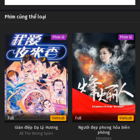
Phim cùng thể loại
Phim lẻ
Phim lẻ
Full
Full
Vietsub
Vietsub
Gián điệp Dạ Lý Hương
Người đẹp phong hỏa biên
phòng
All The Wrong Spies
Heroines