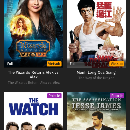
Full
Full
Vietsub
Vietsub
The Wizards Return: Alex vs.
Mãnh Long Quá Giang
Alex
The Way of the Dragon
The Wizards Return: Alex vs. Alex
Phim lẻ
Phim lẻ