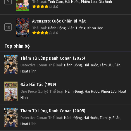
9
Thể loại
:
Tình Cảm
,
Hài Hước
,
Phiêu Lưu
,
Gia Đình
8.0
Avengers: Cuộc Chiến Bí Mật
10
Thể loại
:
Hành Động
,
Viễn Tưởng
,
Khoa Học
8.0
Top phim bộ
Thám Tử Lừng Danh Conan (2025)
Detective Conan
Thể loại
:
Hành Động
,
Hài Hước
,
Tâm Lý
,
Bí ẩn
,
Hoạt Hình
Đảo Hải Tặc (1999)
One Piece (Luffy)
Thể loại
:
Hành Động
,
Hài Hước
,
Phiêu Lưu
,
Hoạt
Hình
Thám Tử Lừng Danh Conan (2005)
Detective Conan
Thể loại
:
Hành Động
,
Hài Hước
,
Tâm Lý
,
Bí ẩn
,
Hoạt Hình