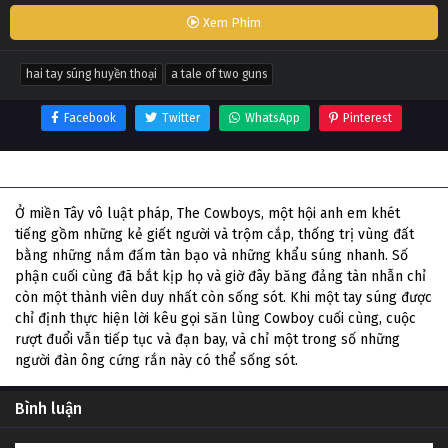
Xem Phim
hai tay súng huyền thoại
a tale of two guns
Facebook
Twitter
WhatsApp
Pinterest
Thông tin phim Hai Tay Súng Huyền Thoại
Ở miền Tây vô luật pháp, The Cowboys, một hội anh em khét
tiếng gồm những kẻ giết người và trộm cắp, thống trị vùng đất
bằng những nắm đấm tàn bạo và những khẩu súng nhanh. Số
phận cuối cùng đã bắt kịp họ và giờ đây băng đảng tàn nhẫn chỉ
còn một thành viên duy nhất còn sống sót. Khi một tay súng được
chỉ định thực hiện lời kêu gọi săn lùng Cowboy cuối cùng, cuộc
rượt đuổi vẫn tiếp tục và đạn bay, và chỉ một trong số những
người đàn ông cứng rắn này có thể sống sót.
Bình luận