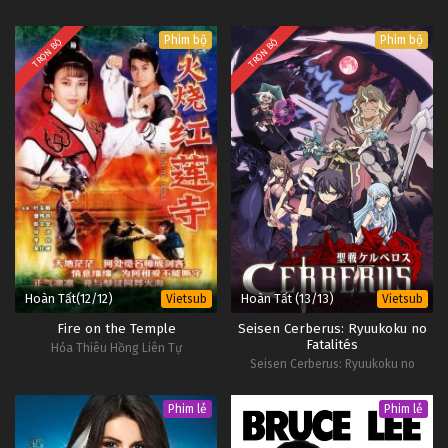
Phim bộ
Phim bộ
TRỌN BỘ
TRỌN BỘ
Hoàn Tất(12/12)
Hoàn Tất (13/13)
Vietsub
Vietsub
Fire on the Temple
Seisen Cerberus: Ryuukoku no
Fatalités
Hỏa Thiêu Hồng Liên Tự
Seisen Cerberus: Ryuukoku no
Fatalités
Phim lẻ
Phim lẻ