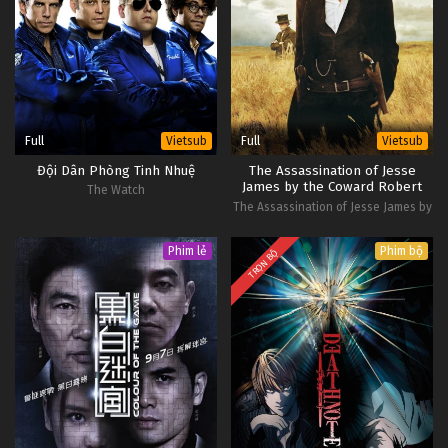
Full
Full
Vietsub
Vietsub
Đội Dân Phòng Tinh Nhuệ
The Assassination of Jesse
James by the Coward Robert
The Watch
Ford
The Assassination of Jesse James by
the Coward Robert Ford
Phim lẻ
Phim bộ
TRỌN BỘ