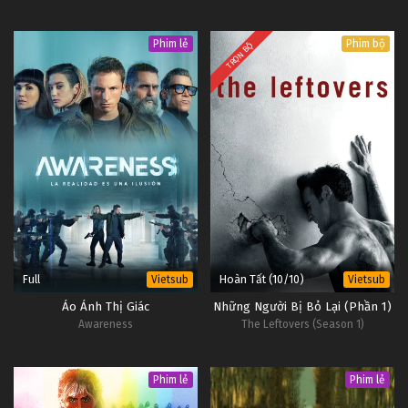
Phim lẻ
Phim bộ
TRỌN BỘ
Full
Hoàn Tất (10/10)
Vietsub
Vietsub
Ảo Ảnh Thị Giác
Những Người Bị Bỏ Lại (Phần 1)
Awareness
The Leftovers (Season 1)
Phim lẻ
Phim lẻ