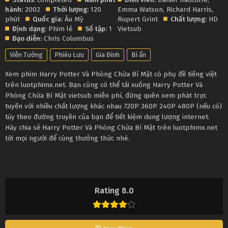
hành:
2002
Thời lượng:
120
Emma Watson
,
Richard Harris
,
phút
Quốc gia:
Âu Mỹ
Rupert Grint
Chất lượng:
HD
Định dạng:
Phim lẻ
Số tập:
1
Vietsub
Đạo diễn:
Chris Columbus
Viễn Tưởng
Phiêu Lưu
Gia Đình
Bí ẩn
Xem phim Harry Potter Và Phòng Chứa Bí Mật có phụ đề tiếng việt
trên luotphimx.net. Bạn cũng có thể tải xuống Harry Potter Và
Phòng Chứa Bí Mật vietsub miễn phí, đừng quên xem phát trực
tuyến với nhiều chất lượng khác nhau 720P 360P 240P 480P (nếu có)
tùy theo đường truyền của bạn để tiết kiệm dung lượng internet.
Hãy chia sẻ Harry Potter Và Phòng Chứa Bí Mật trên luotphimx.net
tới mọi người để cùng thưởng thức nhé.
Rating 8.0