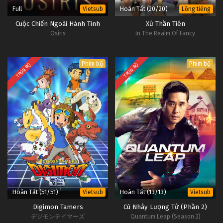
Full
Hoàn Tất (20/20)
Vietsub
Lồng tiếng
Cuộc Chiến Ngoài Hành Tinh
Xứ Thần Tiên
Osiris
In The Realm Of Fancy
Phim bộ
Phim bộ
TRỌN BỘ
TRỌN BỘ
Hoàn Tất (51/51)
Hoàn Tất (13/13)
Vietsub
Vietsub
Digimon Tamers
Cú Nhảy Lượng Tử (Phần 2)
デジモンテイマーズ
Quantum Leap (Season 2)