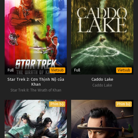
Full
Full
Vietsub
Vietsub
Star Trek 2: Cơn Thịnh Nộ của
Caddo Lake
Khan
Caddo Lake
Star Trek II: The Wrath of Khan
Phim bộ
Phim bộ