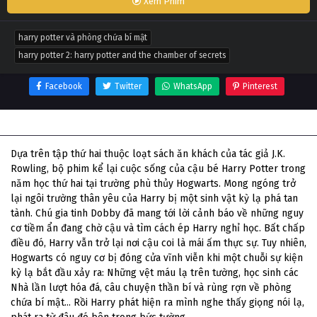
Xem Phim
harry potter và phòng chứa bí mật
harry potter 2: harry potter and the chamber of secrets
Facebook
Twitter
WhatsApp
Pinterest
Thông tin phim Harry Potter Và Phòng Chứa Bí Mật
Dựa trên tập thứ hai thuộc loạt sách ăn khách của tác giả J.K.
Rowling, bộ phim kể lại cuộc sống của cậu bé Harry Potter trong
năm học thứ hai tại trường phù thủy Hogwarts. Mong ngóng trở
lại ngôi trường thân yêu của Harry bị một sinh vật kỳ lạ phá tan
tành. Chú gia tinh Dobby đã mang tới lời cảnh báo về những nguy
cơ tiềm ẩn đang chờ cậu và tìm cách ép Harry nghỉ học. Bất chấp
điều đó, Harry vẫn trở lại nơi cậu coi là mái ấm thực sự. Tuy nhiên,
Hogwarts có nguy cơ bị đóng cửa vĩnh viễn khi một chuỗi sự kiện
kỳ lạ bắt đầu xảy ra: Những vệt máu lạ trên tường, học sinh các
Nhà lần lượt hóa đá, câu chuyện thần bí và rùng rợn về phòng
chứa bí mật... Rồi Harry phát hiện ra mình nghe thấy giọng nói lạ,