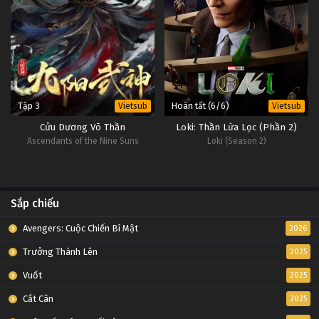
Tập 3
Hoàn tất (6/6)
Vietsub
Vietsub
Cửu Dương Võ Thần
Loki: Thần Lừa Lọc (Phần 2)
Ascendants of the Nine Suns
Loki (Season 2)
Sắp chiếu
Avengers: Cuộc Chiến Bí Mật
2026
Trưởng Thành Lên
2025
Vuốt
2025
Cắt Cân
2025