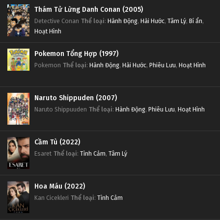
Thám Tử Lừng Danh Conan (2005)
Detective Conan
Thể loại
:
Hành Động
,
Hài Hước
,
Tâm Lý
,
Bí ẩn
,
Hoạt Hình
Pokemon Tổng Hợp (1997)
Pokemon
Thể loại
:
Hành Động
,
Hài Hước
,
Phiêu Lưu
,
Hoạt Hình
Naruto Shippuden (2007)
Naruto Shippuuden
Thể loại
:
Hành Động
,
Phiêu Lưu
,
Hoạt Hình
Cầm Tù (2022)
Esaret
Thể loại
:
Tình Cảm
,
Tâm Lý
Hoa Máu (2022)
Kan Cicekleri
Thể loại
:
Tình Cảm