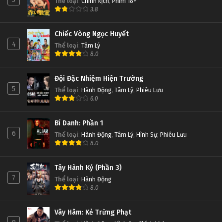
Thể loại
:
Chính kịch
,
Phim 18+
3.8
Chiếc Vòng Ngọc Huyết
4
Thể loại
:
Tâm Lý
8.0
Đội Đặc Nhiệm Hiện Trường
5
Thể loại
:
Hành Động
,
Tâm Lý
,
Phiêu Lưu
6.0
Bí Danh: Phần 1
6
Thể loại
:
Hành Động
,
Tâm Lý
,
Hình Sự
,
Phiêu Lưu
8.0
Tây Hành Kỷ (Phần 3)
7
Thể loại
:
Hành Động
8.0
Vây Hãm: Kẻ Trừng Phạt