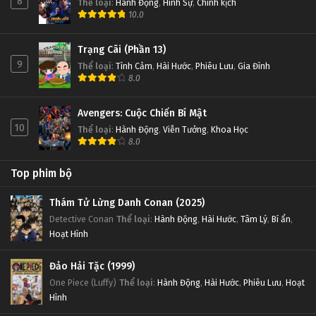
8
Thể loại
:
Hành Động
,
Hình Sự
,
Chính kịch
10.0
Trạng Cãi (Phần 13)
9
Thể loại
:
Tình Cảm
,
Hài Hước
,
Phiêu Lưu
,
Gia Đình
8.0
Avengers: Cuộc Chiến Bí Mật
10
Thể loại
:
Hành Động
,
Viễn Tưởng
,
Khoa Học
8.0
Top phim bộ
Thám Tử Lừng Danh Conan (2025)
Detective Conan
Thể loại
:
Hành Động
,
Hài Hước
,
Tâm Lý
,
Bí ẩn
,
Hoạt Hình
Đảo Hải Tặc (1999)
One Piece (Luffy)
Thể loại
:
Hành Động
,
Hài Hước
,
Phiêu Lưu
,
Hoạt
Hình