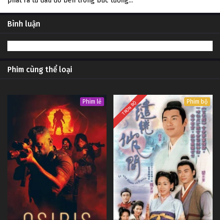
phát ra từ đâu đó bên trong bức tường...
Bình luận
Phim cùng thể loại
Phim lẻ
Phim bộ
TRỌN BỘ