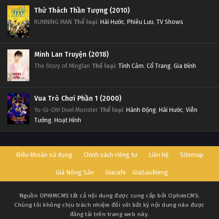
Thử Thách Thần Tượng (2010)
RUNNING MAN
Thể loại
:
Hài Hước
,
Phiêu Lưu
,
TV Shows
Minh Lan Truyện (2018)
The Story of Minglan
Thể loại
:
Tình Cảm
,
Cổ Trang
,
Gia Đình
Vua Trò Chơi Phần 1 (2000)
Yu-Gi-Oh! Duel Monster
Thể loại
:
Hành Động
,
Hài Hước
,
Viễn
Tưởng
,
Hoạt Hình
Điều khoản sử dụng
Chính sách riêng tư
Liên hệ
Sitemap
Giá Nông Sản
Giacafe
GiaSauRieng
Nguồn
OPHIMCMS
tất cả nội dung được cung cấp bởi OphimCMS.
Chúng tôi không chịu trách nhiệm đối với bất kỳ nội dung nào được
đăng tải trên trang web này.