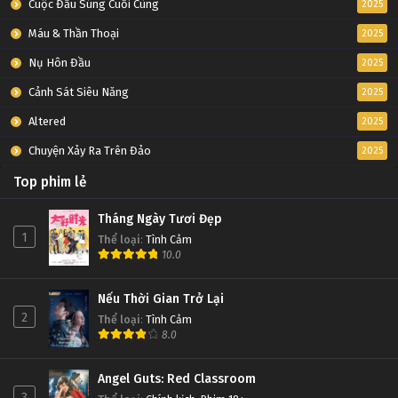
Cuộc Đấu Súng Cuối Cùng
2025
Máu & Thần Thoại
2025
Nụ Hôn Đầu
2025
Cảnh Sát Siêu Năng
2025
Altered
2025
Chuyện Xảy Ra Trên Đảo
2025
Top phim lẻ
Tháng Ngày Tươi Đẹp
1
Thể loại
:
Tình Cảm
10.0
Nếu Thời Gian Trở Lại
2
Thể loại
:
Tình Cảm
8.0
Angel Guts: Red Classroom
3