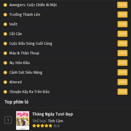
Avengers: Cuộc Chiến Bí Mật
2026
Trưởng Thành Lên
2025
Vuốt
2025
Cắt Cân
2025
Cuộc Đấu Súng Cuối Cùng
2025
Máu & Thần Thoại
2025
Nụ Hôn Đầu
2025
Cảnh Sát Siêu Năng
2025
Altered
2025
Chuyện Xảy Ra Trên Đảo
2025
Top phim lẻ
Tháng Ngày Tươi Đẹp
1
Thể loại
:
Tình Cảm
10.0