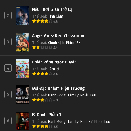
Nếu Thời Gian Trở Lại
2
Thể loại
:
Tình Cảm
8.0
Angel Guts: Red Classroom
3
Thể loại
:
Chính kịch
,
Phim 18+
3.4
Chiếc Vòng Ngọc Huyết
4
Thể loại
:
Tâm Lý
8.0
Đội Đặc Nhiệm Hiện Trường
5
Thể loại
:
Hành Động
,
Tâm Lý
,
Phiêu Lưu
6.0
Bí Danh: Phần 1
6
Thể loại
:
Hành Động
,
Tâm Lý
,
Hình Sự
,
Phiêu Lưu
8.0