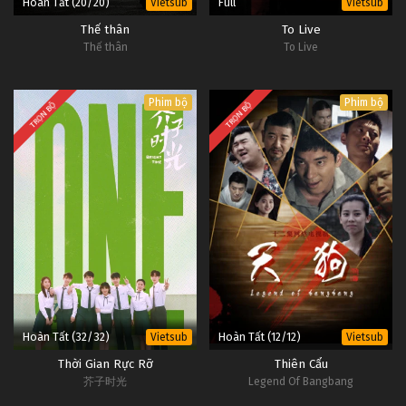
Hoàn Tất (20/20)
Full
Vietsub
Vietsub
Thế thân
To Live
Thế thân
To Live
Phim bộ
Phim bộ
TRỌN BỘ
TRỌN BỘ
Hoàn Tất (32/32)
Hoàn Tất (12/12)
Vietsub
Vietsub
Thời Gian Rực Rỡ
Thiên Cẩu
芥子时光
Legend Of Bangbang