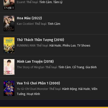
Esaret
Thể loại
:
Tình Cảm
,
Tâm Lý
Hoa Máu (2022)
Kan Cicekleri
Thể loại
:
Tình Cảm
Thử Thách Thần Tượng (2010)
RUNNING MAN
Thể loại
:
Hài Hước
,
Phiêu Lưu
,
TV Shows
Minh Lan Truyện (2018)
The Story of Minglan
Thể loại
:
Tình Cảm
,
Cổ Trang
,
Gia Đình
Vua Trò Chơi Phần 1 (2000)
Yu-Gi-Oh! Duel Monster
Thể loại
:
Hành Động
,
Hài Hước
,
Viễn
Tưởng
,
Hoạt Hình