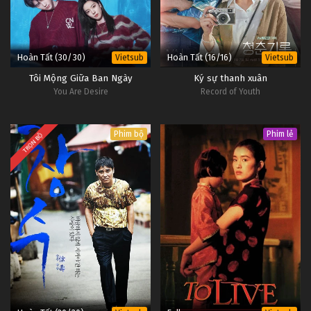
Hoàn Tất (30/30)
Hoàn Tất (16/16)
Vietsub
Vietsub
Tôi Mộng Giữa Ban Ngày
Ký sự thanh xuân
You Are Desire
Record of Youth
Phim bộ
Phim lẻ
TRỌN BỘ