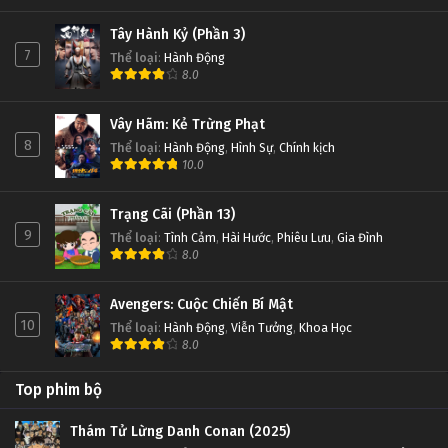
Tây Hành Kỷ (Phần 3)
7
Thể loại
:
Hành Động
8.0
Vây Hãm: Kẻ Trừng Phạt
8
Thể loại
:
Hành Động
,
Hình Sự
,
Chính kịch
10.0
Trạng Cãi (Phần 13)
9
Thể loại
:
Tình Cảm
,
Hài Hước
,
Phiêu Lưu
,
Gia Đình
8.0
Avengers: Cuộc Chiến Bí Mật
10
Thể loại
:
Hành Động
,
Viễn Tưởng
,
Khoa Học
8.0
Top phim bộ
Thám Tử Lừng Danh Conan (2025)