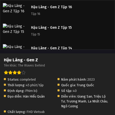
Hậu Lãng - Gen Z Tập 16
Tập 16
Hậu Lãng - Gen Z Tập 15
Tập 15
Hậu Lãng - Gen Z Tập 14
Tập 14
Hậu Lãng - Gen Z
Tên khác: The Waves Behind
Hậu Lãng - Gen Z Tập 13
Tập 13
Status:
completed
Năm phát hành:
2023
Thời lượng:
45 phút/tập
Quốc gia:
Trung Quốc
Hậu Lãng - Gen Z Tập 12
Định dạng:
Phim bộ
Số tập:
40
Tập 12
Đạo diễn:
Hàn Hiểu Quân
Diễn viên:
Giang San
,
Triệu Lộ
Tư
,
Trương Manh
,
La Nhất Châu
,
Ngô Cương
Hậu Lãng - Gen Z Tập 11
Chất lượng:
FHD Vietsub