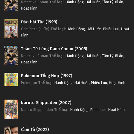
Detective Conan
Thể loại
:
Hành Động
,
Hài Hước
,
Tâm Lý
,
Bí ẩn
,
Hoạt Hình
Đảo Hải Tặc (1999)
One Piece (Luffy)
Thể loại
:
Hành Động
,
Hài Hước
,
Phiêu Lưu
,
Hoạt
Hình
Thám Tử Lừng Danh Conan (2005)
Detective Conan
Thể loại
:
Hành Động
,
Hài Hước
,
Tâm Lý
,
Bí ẩn
,
Hoạt Hình
Pokemon Tổng Hợp (1997)
Pokemon
Thể loại
:
Hành Động
,
Hài Hước
,
Phiêu Lưu
,
Hoạt Hình
Naruto Shippuden (2007)
Naruto Shippuuden
Thể loại
:
Hành Động
,
Phiêu Lưu
,
Hoạt Hình
Cầm Tù (2022)