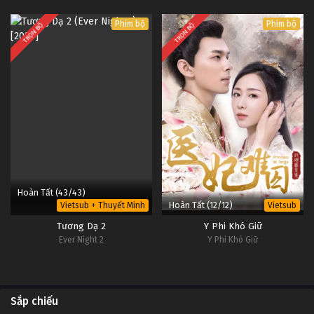
Phim bộ
Phim bộ
TRỌN BỘ
TRỌN BỘ
Hoàn Tất (43/43)
Hoàn Tất (12/12)
Vietsub + Thuyết Minh
Vietsub
Tương Dạ 2
Y Phi Khó Giữ
Ever Night 2
Y Phi Khó Giữ
Sắp chiếu