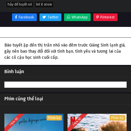
hãy để tuyết rơi
let it snow
Facebook
Twitter
WhatsApp
Pinterest
Thông tin phim Hãy để tuyết rơi
Bão tuyết ập đến thị trấn nhỏ vào đêm trước Giáng Sinh lạnh giá,
gây nên bao thay đổi đối với tình bạn, tình yêu và tương lai của
các cô cậu học sinh cuối cấp.
Bình luận
Phim cùng thể loại
Phim bộ
Phim bộ
TRỌN BỘ
TRỌN BỘ