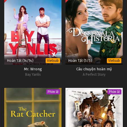
Hoàn Tất (14/14)
Hoàn Tất (5/5)
Vietsub
Vietsub
Mr. Wrong
Câu chuyện hoàn mỹ
Bay Yanlis
A Perfect Story
Phim lẻ
Phim lẻ