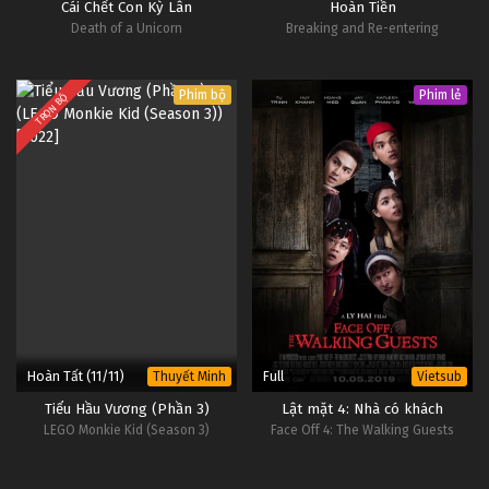
Cái Chết Con Kỳ Lân
Hoàn Tiền
Death of a Unicorn
Breaking and Re-entering
Phim bộ
Phim lẻ
TRỌN BỘ
Hoàn Tất (11/11)
Full
Thuyết Minh
Vietsub
Tiểu Hầu Vương (Phần 3)
Lật mặt 4: Nhà có khách
LEGO Monkie Kid (Season 3)
Face Off 4: The Walking Guests