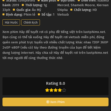
Status:
completed
Năm phát
Đạo diễn:
Diễn viên:
Isabela
hành:
2019
Thời lượng:
1g
Merced
,
Shameik Moore
,
Kiernan
33ph
Quốc gia:
Âu Mỹ
Shipka
Chất lượng:
HD
Định dạng:
Phim lẻ
Số tập:
1
Vietsub
Hài Hước
Chính kịch
Xem phim Hãy để tuyết rơi có phụ đề tiếng việt trên luotphimx.net.
Bạn cũng có thể tải xuống Hãy để tuyết rơi vietsub miễn phí, đừng
quên xem phát trực tuyến với nhiều chất lượng khác nhau 720P 360P
240P 480P (nếu có) tùy theo đường truyền của bạn để tiết kiệm
dung lượng internet. Hãy chia sẻ Hãy để tuyết rơi trên luotphimx.net
tới mọi người để cùng thưởng thức nhé.
Rating 8.0
Xem Phim