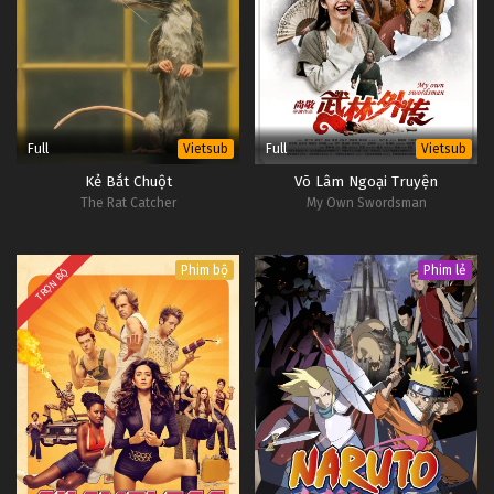
Full
Full
Vietsub
Vietsub
Kẻ Bắt Chuột
Võ Lâm Ngoại Truyện
The Rat Catcher
My Own Swordsman
Phim bộ
Phim lẻ
TRỌN BỘ