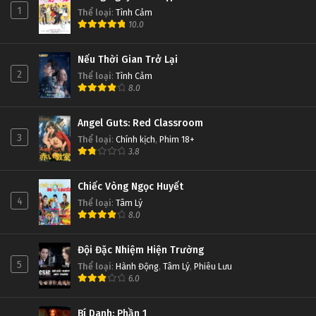
1
Thể loại
:
Tình Cảm
10.0
Nếu Thời Gian Trở Lại
2
Thể loại
:
Tình Cảm
8.0
Angel Guts: Red Classroom
3
Thể loại
:
Chính kịch
,
Phim 18+
3.8
Chiếc Vòng Ngọc Huyết
4
Thể loại
:
Tâm Lý
8.0
Đội Đặc Nhiệm Hiện Trường
5
Thể loại
:
Hành Động
,
Tâm Lý
,
Phiêu Lưu
6.0
Bí Danh: Phần 1