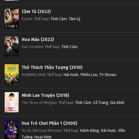
Cầm Tù (2022)
Esaret
Thể loại
:
Tình Cảm
,
Tâm Lý
Hoa Máu (2022)
Kan Cicekleri
Thể loại
:
Tình Cảm
Thử Thách Thần Tượng (2010)
RUNNING MAN
Thể loại
:
Hài Hước
,
Phiêu Lưu
,
TV Shows
Minh Lan Truyện (2018)
The Story of Minglan
Thể loại
:
Tình Cảm
,
Cổ Trang
,
Gia Đình
Vua Trò Chơi Phần 1 (2000)
Yu-Gi-Oh! Duel Monster
Thể loại
:
Hành Động
,
Hài Hước
,
Viễn
Tưởng
,
Hoạt Hình