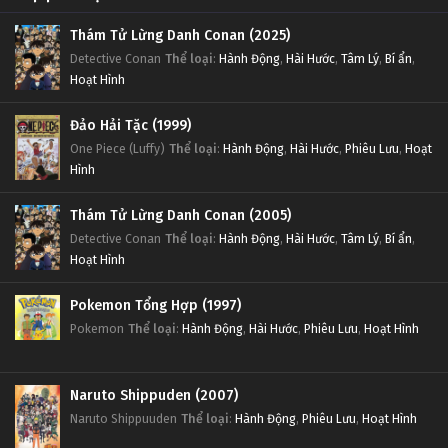
Thám Tử Lừng Danh Conan (2025)
Detective Conan
Thể loại
:
Hành Động
,
Hài Hước
,
Tâm Lý
,
Bí ẩn
,
Hoạt Hình
Đảo Hải Tặc (1999)
One Piece (Luffy)
Thể loại
:
Hành Động
,
Hài Hước
,
Phiêu Lưu
,
Hoạt
Hình
Thám Tử Lừng Danh Conan (2005)
Detective Conan
Thể loại
:
Hành Động
,
Hài Hước
,
Tâm Lý
,
Bí ẩn
,
Hoạt Hình
Pokemon Tổng Hợp (1997)
Pokemon
Thể loại
:
Hành Động
,
Hài Hước
,
Phiêu Lưu
,
Hoạt Hình
Naruto Shippuden (2007)
Naruto Shippuuden
Thể loại
:
Hành Động
,
Phiêu Lưu
,
Hoạt Hình