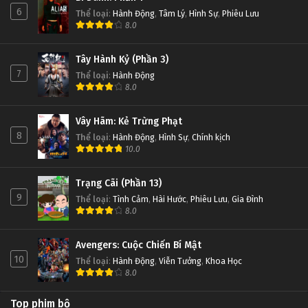
6
Thể loại
:
Hành Động
,
Tâm Lý
,
Hình Sự
,
Phiêu Lưu
8.0
Tây Hành Kỷ (Phần 3)
7
Thể loại
:
Hành Động
8.0
Vây Hãm: Kẻ Trừng Phạt
8
Thể loại
:
Hành Động
,
Hình Sự
,
Chính kịch
10.0
Trạng Cãi (Phần 13)
9
Thể loại
:
Tình Cảm
,
Hài Hước
,
Phiêu Lưu
,
Gia Đình
8.0
Avengers: Cuộc Chiến Bí Mật
10
Thể loại
:
Hành Động
,
Viễn Tưởng
,
Khoa Học
8.0
Top phim bộ