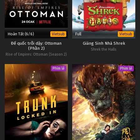
Hoàn Tất (6/6)
Full
Vietsub
Vietsub
Đế quốc trỗi dậy: Ottoman
Giáng Sinh Nhà Shrek
(Phần 2)
Shrek the Halls
Rise of Empires: Ottoman (Season 2)
Phim lẻ
Phim lẻ