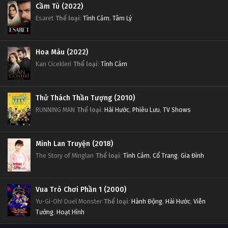
Cầm Tù (2022)
Esaret
Thể loại
:
Tình Cảm
,
Tâm Lý
Hoa Máu (2022)
Kan Cicekleri
Thể loại
:
Tình Cảm
Thử Thách Thần Tượng (2010)
RUNNING MAN
Thể loại
:
Hài Hước
,
Phiêu Lưu
,
TV Shows
Minh Lan Truyện (2018)
The Story of Minglan
Thể loại
:
Tình Cảm
,
Cổ Trang
,
Gia Đình
Vua Trò Chơi Phần 1 (2000)
Yu-Gi-Oh! Duel Monster
Thể loại
:
Hành Động
,
Hài Hước
,
Viễn
Tưởng
,
Hoạt Hình