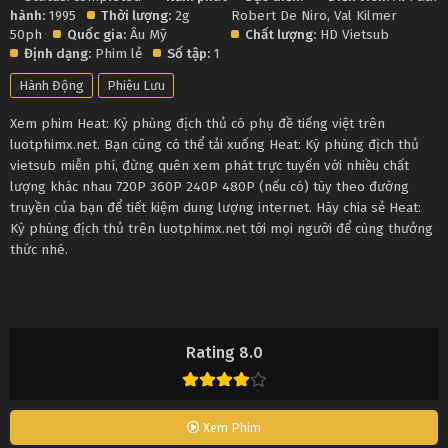
hành:
1995
Thời lượng:
2g
Robert De Niro
,
Val Kilmer
50ph
Quốc gia:
Âu Mỹ
Chất lượng:
HD Vietsub
Định dạng:
Phim lẻ
Số tập:
1
Hành Động
Phiêu Lưu
Xem phim Heat: Kỳ phùng địch thủ có phụ đề tiếng việt trên
luotphimx.net. Bạn cũng có thể tải xuống Heat: Kỳ phùng địch thủ
vietsub miễn phí, đừng quên xem phát trực tuyến với nhiều chất
lượng khác nhau 720P 360P 240P 480P (nếu có) tùy theo đường
truyền của bạn để tiết kiệm dung lượng internet. Hãy chia sẻ Heat:
Kỳ phùng địch thủ trên luotphimx.net tới mọi người để cùng thưởng
thức nhé.
Rating 8.0
Xem Phim