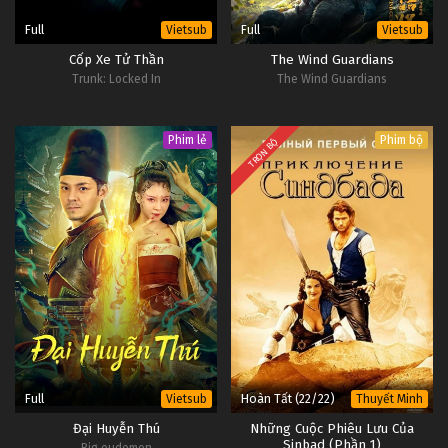
Full
Full
Vietsub
Vietsub
Cốp Xe Tử Thần
The Wind Guardians
Trunk: Locked In
The Wind Guardians
Phim lẻ
Phim bộ
TRỌN BỘ
Full
Hoàn Tất (22/22)
Vietsub
Thuyết Minh
Đại Huyễn Thú
Những Cuộc Phiêu Lưu Của
Sinbad (Phần 1)
Big eudemon