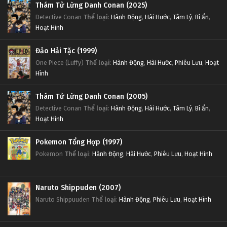
Thám Tử Lừng Danh Conan (2025)
Detective Conan
Thể loại
:
Hành Động
,
Hài Hước
,
Tâm Lý
,
Bí ẩn
,
Hoạt Hình
Đảo Hải Tặc (1999)
One Piece (Luffy)
Thể loại
:
Hành Động
,
Hài Hước
,
Phiêu Lưu
,
Hoạt
Hình
Thám Tử Lừng Danh Conan (2005)
Detective Conan
Thể loại
:
Hành Động
,
Hài Hước
,
Tâm Lý
,
Bí ẩn
,
Hoạt Hình
Pokemon Tổng Hợp (1997)
Pokemon
Thể loại
:
Hành Động
,
Hài Hước
,
Phiêu Lưu
,
Hoạt Hình
Naruto Shippuden (2007)
Naruto Shippuuden
Thể loại
:
Hành Động
,
Phiêu Lưu
,
Hoạt Hình