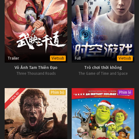
Trailer
Full
Vietsub
Vietsub
Võ Ánh Tam Thiên Đạo
Trò chơi thời không
Three Thousand Roads
The Game of Time and Space
Phim bộ
Phim lẻ
TRỌN BỘ