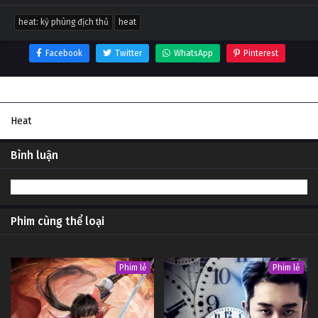
heat: kỳ phùng địch thủ
heat
Facebook
Twitter
WhatsApp
Pinterest
Thông tin phim Heat: Kỳ phùng địch thủ
Heat
Bình luận
Phim cùng thể loại
Phim lẻ
Phim lẻ