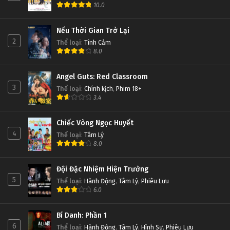
10.0
Nếu Thời Gian Trở Lại
2
Thể loại
:
Tình Cảm
8.0
Angel Guts: Red Classroom
3
Thể loại
:
Chính kịch
,
Phim 18+
3.4
Chiếc Vòng Ngọc Huyết
4
Thể loại
:
Tâm Lý
8.0
Đội Đặc Nhiệm Hiện Trường
5
Thể loại
:
Hành Động
,
Tâm Lý
,
Phiêu Lưu
6.0
Bí Danh: Phần 1
6
Thể loại
:
Hành Động
,
Tâm Lý
,
Hình Sự
,
Phiêu Lưu