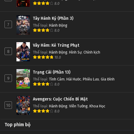
8.0
Tây Hành Kỷ (Phần 3)
7
Thể loại
:
Hành Động
8.0
Vây Hãm: Kẻ Trừng Phạt
8
Thể loại
:
Hành Động
,
Hình Sự
,
Chính kịch
10.0
Trạng Cãi (Phần 13)
9
Thể loại
:
Tình Cảm
,
Hài Hước
,
Phiêu Lưu
,
Gia Đình
8.0
Avengers: Cuộc Chiến Bí Mật
10
Thể loại
:
Hành Động
,
Viễn Tưởng
,
Khoa Học
8.0
Top phim bộ