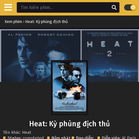
Xem phim
›
Heat: Kỳ phùng địch thủ
Heat: Kỳ phùng địch thủ
Tên khác: Heat
Status:
completed
Năm phát
Đạo diễn:
Diễn viên:
Al Pacin