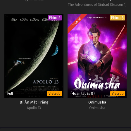
The Adventures of Sinbad (Season 1)
Phim lẻ
Phim bộ
TRỌN BỘ
Full
(Hoàn tất 8/8)
Vietsub
Vietsub
Bí Ẩn Mặt Trăng
Onimusha
Apollo 13
Onimusha