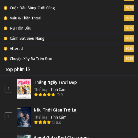
Cuộc Đấu Súng Cuối Cùng
2025
Máu & Thần Thoại
2025
Nụ Hôn Đầu
2025
Cảnh Sát Siêu Năng
2025
Altered
2025
Chuyện Xảy Ra Trên Đảo
2025
Top phim lẻ
Tháng Ngày Tươi Đẹp
1
Thể loại
:
Tình Cảm
10.0
Nếu Thời Gian Trở Lại
2
Thể loại
:
Tình Cảm
8.0
Angel Guts: Red Classroom