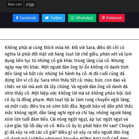
heo con
piggy
Facebook
Twitter
WhatsApp
Pinterest
Thông tin phim Heo Con
Không phải ai cũng thích mùa hè. Đối với Sara, điều đó chỉ có
nghĩa là phải đối mặt với hàng loạt lời chế giễu, phán xét và lạm
dụng liên tục từ những cô gái khác trong làng của cô. Nhưng
ngày nay thì khác. Một người đàn ông bí ẩn không rõ danh tính
đến làng và bắt cóc những kẻ hành hạ cô. Ai đó cuối cùng đã
đứng lên vì cô ấy. Sara nhìn thấy tất cả: máu, bùn, con dao và
chiếc xe tải mà anh đã lấy chúng. Và người đàn ông vô danh đã
nhìn thấy cô. Một hiệp ước không lời mà sẽ không phản bội. Giờ
cô ấy là đồng phạm. Một loạt tội ác làm rung chuyển ngôi làng,
và một cuộc điều tra sẽ sớm bắt đầu. Người bảo vệ dân phố thắc
mắc không ngớt, dân làng nghi ngờ và chỉ tay, những người hàng
xóm lớn tuổi đàm tiếu. Cái nóng ngột ngạt, áp lực ngột ngạt và
cảm giác tội lỗi dày vò cô. Nếu cô ấy bị phát hiện thì sao? Chuyện
gì đã xảy ra với các cô gái? Điều gì sẽ xảy ra nếu người đàn ông
vô danh trở lại?Nên phimmoi khuyên: ĐỪNG BAO GIỜ CHÊ PHỤ