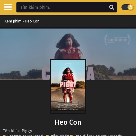
Xem phim
›
Heo Con
Heo Con
Tên khác: Piggy