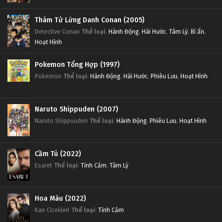
Thám Tử Lừng Danh Conan (2005)
Detective Conan
Thể loại
:
Hành Động
,
Hài Hước
,
Tâm Lý
,
Bí ẩn
,
Hoạt Hình
Pokemon Tổng Hợp (1997)
Pokemon
Thể loại
:
Hành Động
,
Hài Hước
,
Phiêu Lưu
,
Hoạt Hình
Naruto Shippuden (2007)
Naruto Shippuuden
Thể loại
:
Hành Động
,
Phiêu Lưu
,
Hoạt Hình
Cầm Tù (2022)
Esaret
Thể loại
:
Tình Cảm
,
Tâm Lý
Hoa Máu (2022)
Kan Cicekleri
Thể loại
:
Tình Cảm