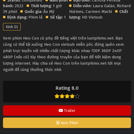
Status:
completed
Năm phát
Đạo diễn:
Carlota Pereda
hành:
2022
Thời lượng:
1 giờ
Diễn viên:
Laura Galán
,
Richard
39 phút
Quốc gia:
Âu Mỹ
Holmes
,
Carmen Machi
Chất
Định dạng:
Phim lẻ
Số tập:
1
lượng:
HD Vietsub
Kinh Dị
Xem phim Heo Con có phụ đề tiếng việt trên luotphimx.net. Bạn
cũng có thể tải xuống Heo Con vietsub miễn phí, đừng quên xem
phát trực tuyến với nhiều chất lượng khác nhau 720P 360P 240P
480P (nếu có) tùy theo đường truyền của bạn để tiết kiệm dung
lượng internet. Hãy chia sẻ Heo Con trên luotphimx.net tới mọi
người để cùng thưởng thức nhé.
Rating 8.0
Trailer
Xem Phim