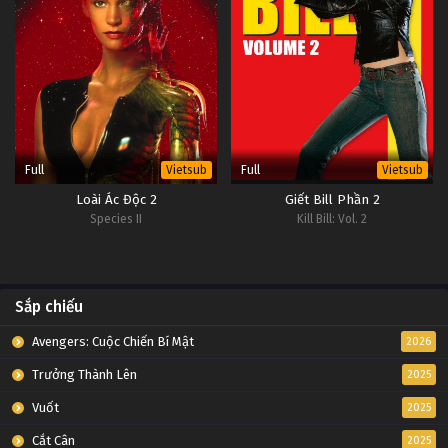
Full
Full
Vietsub
Vietsub
Loài Ác Độc 2
Giết Bill Phần 2
Species II
Kill Bill: Vol. 2
Sắp chiếu
Avengers: Cuộc Chiến Bí Mật
2026
Trưởng Thành Lên
2025
Vuốt
2025
Cắt Cân
2025