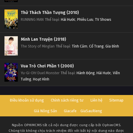
Thử Thách Thần Tượng (2010)
RUNNING MAN
Thể loại
:
Hài Hước
,
Phiêu Lưu
,
TV Shows
Minh Lan Truyện (2018)
The Story of Minglan
Thể loại
:
Tình Cảm
,
Cổ Trang
,
Gia Đình
Vua Trò Chơi Phần 1 (2000)
Yu-Gi-Oh! Duel Monster
Thể loại
:
Hành Động
,
Hài Hước
,
Viễn
Tưởng
,
Hoạt Hình
Điều khoản sử dụng
Chính sách riêng tư
Liên hệ
Sitemap
Giá Nông Sản
Giacafe
GiaSauRieng
Nguồn
OPHIMCMS
tất cả nội dung được cung cấp bởi OphimCMS.
Chúng tôi không chịu trách nhiệm đối với bất kỳ nội dung nào được