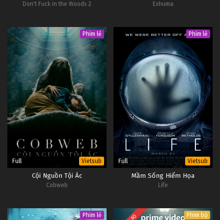
Don't Fuck in the Woods 2
Exhuma
Phim lẻ
Phim lẻ
Full
Full
Vietsub
Vietsub
Cội Nguồn Tội Ác
Mầm Sống Hiểm Họa
Cobweb
Life
Phim lẻ
Phim bộ