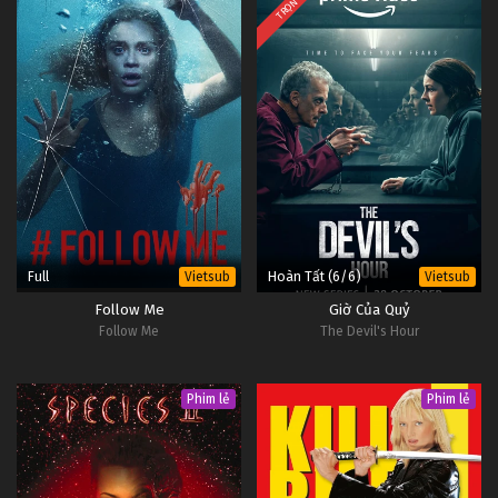
TRỌN BỘ
Full
Hoàn Tất (6/6)
Vietsub
Vietsub
Follow Me
Giờ Của Quỷ
Follow Me
The Devil's Hour
Phim lẻ
Phim lẻ