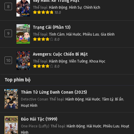
Vây Hãm: Kẻ Trừng Phạt
8
Thể loại
:
Hành Động
,
Hình Sự
,
Chính kịch
10.0
Trạng Cãi (Phần 13)
9
Thể loại
:
Tình Cảm
,
Hài Hước
,
Phiêu Lưu
,
Gia Đình
8.0
Avengers: Cuộc Chiến Bí Mật
10
Thể loại
:
Hành Động
,
Viễn Tưởng
,
Khoa Học
8.0
Top phim bộ
Thám Tử Lừng Danh Conan (2025)
Detective Conan
Thể loại
:
Hành Động
,
Hài Hước
,
Tâm Lý
,
Bí ẩn
,
Hoạt Hình
Đảo Hải Tặc (1999)
One Piece (Luffy)
Thể loại
:
Hành Động
,
Hài Hước
,
Phiêu Lưu
,
Hoạt
Hình