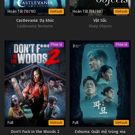
Hoàn Tất (10/10)
Hoàn Tất (08/08)
Vietsub
Vietsub
Castlevania: Dạ khúc
Vật Sắc
Castlevania: Nocturne
Sharp Objects
Phim lẻ
Phim lẻ
Full
Full
Vietsub
Vietsub
Don't Fuck in the Woods 2
Exhuma: Quật mộ trùng ma