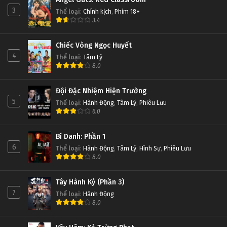
3
Thể loại
:
Chính kịch
,
Phim 18+
3.4
Chiếc Vòng Ngọc Huyết
4
Thể loại
:
Tâm Lý
8.0
Đội Đặc Nhiệm Hiện Trường
5
Thể loại
:
Hành Động
,
Tâm Lý
,
Phiêu Lưu
6.0
Bí Danh: Phần 1
6
Thể loại
:
Hành Động
,
Tâm Lý
,
Hình Sự
,
Phiêu Lưu
8.0
Tây Hành Kỷ (Phần 3)
7
Thể loại
:
Hành Động
8.0