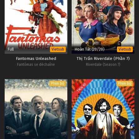
Full
Hoàn Tất (20/20)
Vietsub
Vietsub
Fantomas Unleashed
Thị Trấn Riverdale (Phần 7)
Fantômas se déchaîne
Riverdale (Season 7)
Phim bộ
Phim bộ
TRỌN BỘ