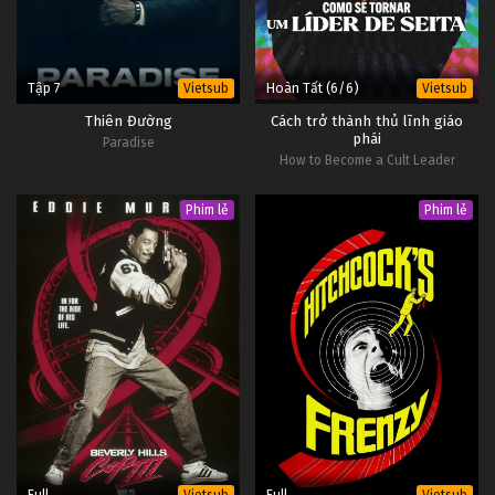
Tập 7
Hoàn Tất (6/6)
Vietsub
Vietsub
Thiên Đường
Cách trở thành thủ lĩnh giáo
phái
Paradise
How to Become a Cult Leader
Phim lẻ
Phim lẻ
Full
Full