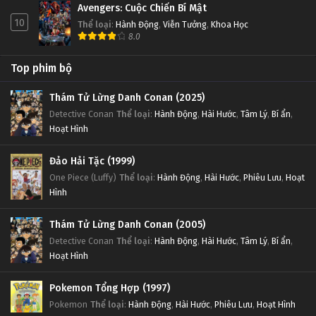
Avengers: Cuộc Chiến Bí Mật
10
Thể loại
:
Hành Động
,
Viễn Tưởng
,
Khoa Học
8.0
Top phim bộ
Thám Tử Lừng Danh Conan (2025)
Detective Conan
Thể loại
:
Hành Động
,
Hài Hước
,
Tâm Lý
,
Bí ẩn
,
Hoạt Hình
Đảo Hải Tặc (1999)
One Piece (Luffy)
Thể loại
:
Hành Động
,
Hài Hước
,
Phiêu Lưu
,
Hoạt
Hình
Thám Tử Lừng Danh Conan (2005)
Detective Conan
Thể loại
:
Hành Động
,
Hài Hước
,
Tâm Lý
,
Bí ẩn
,
Hoạt Hình
Pokemon Tổng Hợp (1997)
Pokemon
Thể loại
:
Hành Động
,
Hài Hước
,
Phiêu Lưu
,
Hoạt Hình