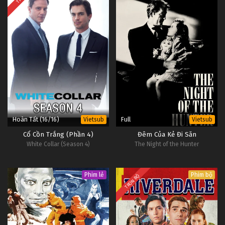
Hoàn Tất (16/16)
Full
Vietsub
Vietsub
Cổ Cồn Trắng (Phần 4)
Đêm Của Kẻ Đi Săn
White Collar (Season 4)
The Night of the Hunter
Phim lẻ
Phim bộ
TRỌN BỘ