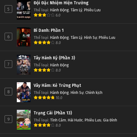
Đội Đặc Nhiệm Hiện Trường
5
Thể loại
:
Hành Động
,
Tâm Lý
,
Phiêu Lưu
6.0
Bí Danh: Phần 1
6
Thể loại
:
Hành Động
,
Tâm Lý
,
Hình Sự
,
Phiêu Lưu
8.0
Tây Hành Kỷ (Phần 3)
7
Thể loại
:
Hành Động
8.0
Vây Hãm: Kẻ Trừng Phạt
8
Thể loại
:
Hành Động
,
Hình Sự
,
Chính kịch
10.0
Trạng Cãi (Phần 13)
9
Thể loại
:
Tình Cảm
,
Hài Hước
,
Phiêu Lưu
,
Gia Đình
8.0