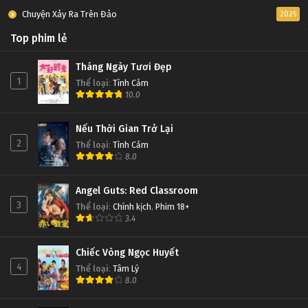
Chuyện Xảy Ra Trên Đảo
2025
Top phim lẻ
Tháng Ngày Tươi Đẹp
1
Thể loại
:
Tình Cảm
10.0
Nếu Thời Gian Trở Lại
2
Thể loại
:
Tình Cảm
8.0
Angel Guts: Red Classroom
3
Thể loại
:
Chính kịch
,
Phim 18+
3.4
Chiếc Vòng Ngọc Huyết
4
Thể loại
:
Tâm Lý
8.0