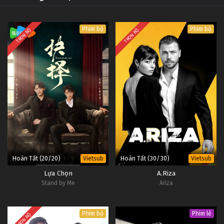
Phim bộ
Phim bộ
TRỌN BỘ
TRỌN BỘ
Hoàn Tất (20/20)
Hoàn Tất (30/30)
Vietsub
Vietsub
Lựa Chọn
A.Riza
Stand by Me
Ariza
Phim bộ
Phim lẻ
TRỌN BỘ