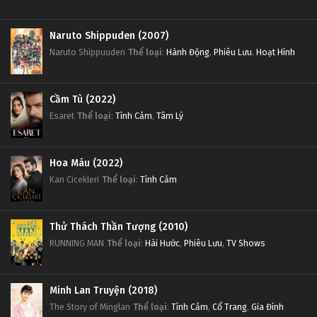
Naruto Shippuden (2007)
Naruto Shippuuden
Thể loại
:
Hành Động
,
Phiêu Lưu
,
Hoạt Hình
Cầm Tù (2022)
Esaret
Thể loại
:
Tình Cảm
,
Tâm Lý
Hoa Máu (2022)
Kan Cicekleri
Thể loại
:
Tình Cảm
Thử Thách Thần Tượng (2010)
RUNNING MAN
Thể loại
:
Hài Hước
,
Phiêu Lưu
,
TV Shows
Minh Lan Truyện (2018)
The Story of Minglan
Thể loại
:
Tình Cảm
,
Cổ Trang
,
Gia Đình