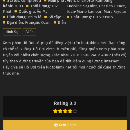
Status:
completed
Năm phát
viên:
Charlotte Rampling
,
hành:
2003
Thời lượng:
102
Ludivine Sagnier
,
Charles Dance
,
Phút
Quốc gia:
Âu Mỹ
Jean-Marie Lamour
,
Marc Fayolle
Định dạng:
Phim lẻ
Số tập:
1
Chất lượng:
HD Vietsub
Đạo diễn:
François Ozon
Diễn
Hình Sự
Bí ẩn
Xem phim Hồ Bơi có phụ đề tiếng việt trên luotphimx.net. Bạn cũng
có thể tải xuống Hồ Bơi vietsub miễn phí, đừng quên xem phát trực
tuyến với nhiều chất lượng khác nhau 720P 360P 240P 480P (nếu có)
tùy theo đường truyền của bạn để tiết kiệm dung lượng internet.
Hãy chia sẻ Hồ Bơi trên luotphimx.net tới mọi người để cùng thưởng
thức nhé.
Rating 8.0
Xem Phim