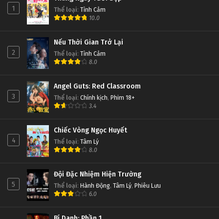
1
Thể loại
:
Tình Cảm
10.0
Nếu Thời Gian Trở Lại
2
Thể loại
:
Tình Cảm
8.0
Angel Guts: Red Classroom
3
Thể loại
:
Chính kịch
,
Phim 18+
3.4
Chiếc Vòng Ngọc Huyết
4
Thể loại
:
Tâm Lý
8.0
Đội Đặc Nhiệm Hiện Trường
5
Thể loại
:
Hành Động
,
Tâm Lý
,
Phiêu Lưu
6.0
Bí Danh: Phần 1