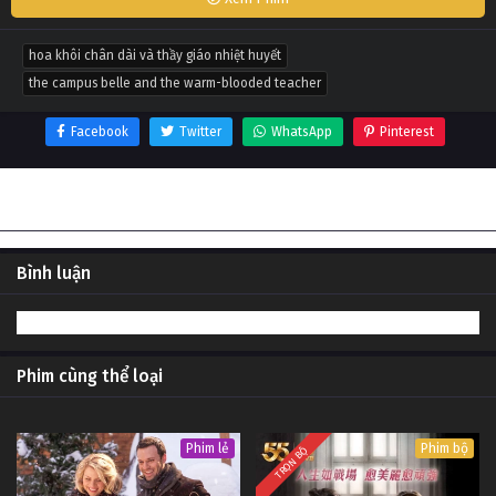
hoa khôi chân dài và thầy giáo nhiệt huyết
the campus belle and the warm-blooded teacher
Facebook
Twitter
WhatsApp
Pinterest
Thông tin phim Hoa khôi chân dài và thầy giáo nhiệt
huyết
Bình luận
Phim cùng thể loại
Phim lẻ
Phim bộ
TRỌN BỘ