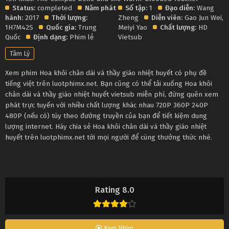
Status:
completed
Năm phát
Số tập:
1
Đạo diễn:
Wang
hành:
2017
Thời lượng:
Zheng
Diễn viên:
Gao Jun Wei
,
1H7M42S
Quốc gia:
Trung
Meiyi Yao
Chất lượng:
HD
Quốc
Định dạng:
Phim lẻ
Vietsub
Tâm Lý
Xem phim Hoa khôi chân dài và thầy giáo nhiệt huyết có phụ đề
tiếng việt trên luotphimx.net. Bạn cũng có thể tải xuống Hoa khôi
chân dài và thầy giáo nhiệt huyết vietsub miễn phí, đừng quên xem
phát trực tuyến với nhiều chất lượng khác nhau 720P 360P 240P
480P (nếu có) tùy theo đường truyền của bạn để tiết kiệm dung
lượng internet. Hãy chia sẻ Hoa khôi chân dài và thầy giáo nhiệt
huyết trên luotphimx.net tới mọi người để cùng thưởng thức nhé.
Rating 8.0
Xem Phim