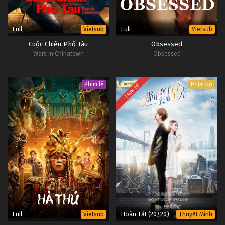
Full
Full
Vietsub
Vietsub
Cuộc Chiến Phố Tàu
Obsessed
Wars in Chinatown
Obsessed
Phim lẻ
Phim bộ
TRỌN BỘ
Full
Hoàn Tất (20/20)
Vietsub
Thuyết Minh