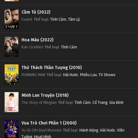
Cầm Tù (2022)
Esaret
Thể loại
:
Tình Cảm
,
Tâm Lý
Hoa Máu (2022)
Kan Cicekleri
Thể loại
:
Tình Cảm
Thử Thách Thần Tượng (2010)
RUNNING MAN
Thể loại
:
Hài Hước
,
Phiêu Lưu
,
TV Shows
Minh Lan Truyện (2018)
The Story of Minglan
Thể loại
:
Tình Cảm
,
Cổ Trang
,
Gia Đình
Vua Trò Chơi Phần 1 (2000)
Yu-Gi-Oh! Duel Monster
Thể loại
:
Hành Động
,
Hài Hước
,
Viễn
Tưởng
,
Hoạt Hình