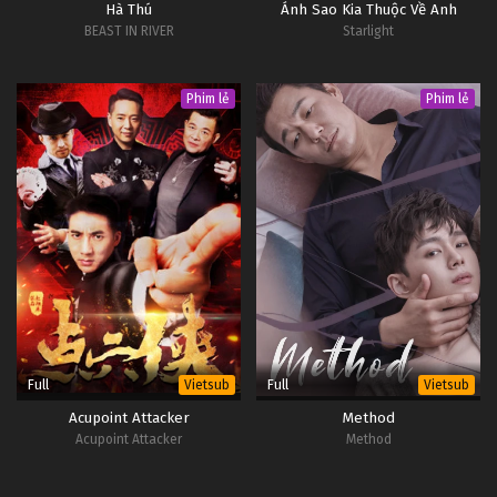
Hà Thú
Ánh Sao Kia Thuộc Về Anh
BEAST IN RIVER
Starlight
Phim lẻ
Phim lẻ
Full
Full
Vietsub
Vietsub
Acupoint Attacker
Method
Acupoint Attacker
Method