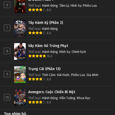
6
Thể loại
:
Hành Động
,
Tâm Lý
,
Hình Sự
,
Phiêu Lưu
8.0
Tây Hành Kỷ (Phần 3)
7
Thể loại
:
Hành Động
8.0
Vây Hãm: Kẻ Trừng Phạt
8
Thể loại
:
Hành Động
,
Hình Sự
,
Chính kịch
10.0
Trạng Cãi (Phần 13)
9
Thể loại
:
Tình Cảm
,
Hài Hước
,
Phiêu Lưu
,
Gia Đình
8.0
Avengers: Cuộc Chiến Bí Mật
10
Thể loại
:
Hành Động
,
Viễn Tưởng
,
Khoa Học
8.0
Top phim bộ