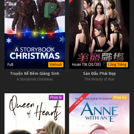
Full
Hoàn Tất (20/20)
Vietsub
Lồng Tiếng
Truyện Kể Đêm Giáng Sinh
Sàn Đấu Phái Đẹp
A Storybook Christmas
The Beauty of War
Phim lẻ
Phim bộ
TRỌN BỘ