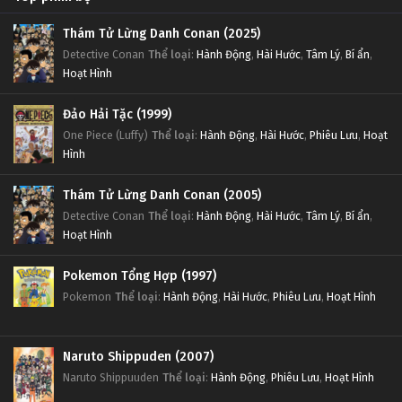
Thám Tử Lừng Danh Conan (2025)
Detective Conan
Thể loại
:
Hành Động
,
Hài Hước
,
Tâm Lý
,
Bí ẩn
,
Hoạt Hình
Đảo Hải Tặc (1999)
One Piece (Luffy)
Thể loại
:
Hành Động
,
Hài Hước
,
Phiêu Lưu
,
Hoạt
Hình
Thám Tử Lừng Danh Conan (2005)
Detective Conan
Thể loại
:
Hành Động
,
Hài Hước
,
Tâm Lý
,
Bí ẩn
,
Hoạt Hình
Pokemon Tổng Hợp (1997)
Pokemon
Thể loại
:
Hành Động
,
Hài Hước
,
Phiêu Lưu
,
Hoạt Hình
Naruto Shippuden (2007)
Naruto Shippuuden
Thể loại
:
Hành Động
,
Phiêu Lưu
,
Hoạt Hình