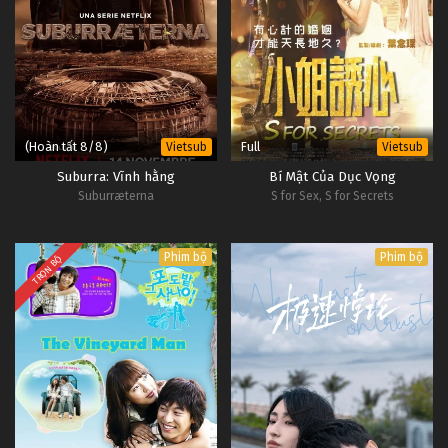
(Hoàn tất 8/8)
Full
Vietsub
Vietsub
Suburra: Vĩnh hằng
Bí Mật Của Dục Vọng
Suburræterna
S for Sex, S for Secrets
Phim bộ
Phim bộ
TRỌN BỘ