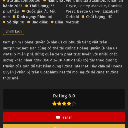
Status:
completed
Năm phát
viên:
Imelda Staunton
,
Jonathan
hành:
2023
Thời lượng:
55
Pryce
,
Lesley Manville
,
Dominic
phút/tập
Quốc gia:
Âu Mỹ
,
West
,
Bertie Carvel
,
Elizabeth
Anh
Định dạng:
Phim bộ
Debicki
Chất lượng:
HD
Số tập:
10
Đạo diễn:
Diễn
Vietsub
Chính kịch
Xem phim Hoàng Quyền (Phần 6) có phụ đề tiếng việt trên
luotphimx.net. Bạn cũng có thể tải xuống Hoàng Quyền (Phần 6)
vietsub miễn phí, đừng quên xem phát trực tuyến với nhiều chất
lượng khác nhau 720P 360P 240P 480P (nếu có) tùy theo đường
truyền của bạn để tiết kiệm dung lượng internet. Hãy chia sẻ Hoàng
Quyền (Phần 6) trên luotphimx.net tới mọi người để cùng thưởng
thức nhé.
Rating 8.0
Trailer