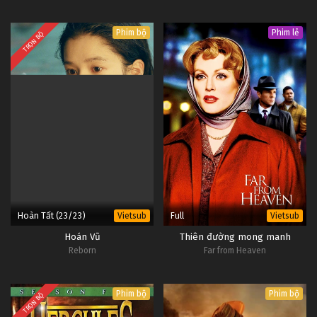
Phim bộ
Phim lẻ
TRỌN BỘ
Hoàn Tất (23/23)
Full
Vietsub
Vietsub
Hoán Vũ
Thiên đường mong manh
Reborn
Far from Heaven
Phim bộ
Phim bộ
TRỌN BỘ