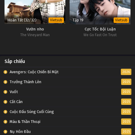
Hoàn Tất (32/32)
Tập 19
Vietsub
Vietsub
Vườn nho
Cực Tốc Bội Luận
The Vineyard Man
We Go Fast On Trust
Sắp chiếu
Avengers: Cuộc Chiến Bí Mật
2026
Trưởng Thành Lên
2025
Vuốt
2025
Cắt Cân
2025
Cuộc Đấu Súng Cuối Cùng
2025
Máu & Thần Thoại
2025
Nụ Hôn Đầu
2025