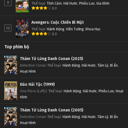
9
Thể loại
:
Tình Cảm
,
Hài Hước
,
Phiêu Lưu
,
Gia Đình
8.0
Avengers: Cuộc Chiến Bí Mật
10
Thể loại
:
Hành Động
,
Viễn Tưởng
,
Khoa Học
8.0
Top phim bộ
Thám Tử Lừng Danh Conan (2025)
Detective Conan
Thể loại
:
Hành Động
,
Hài Hước
,
Tâm Lý
,
Bí ẩn
,
Hoạt Hình
Đảo Hải Tặc (1999)
One Piece (Luffy)
Thể loại
:
Hành Động
,
Hài Hước
,
Phiêu Lưu
,
Hoạt
Hình
Thám Tử Lừng Danh Conan (2005)
Detective Conan
Thể loại
:
Hành Động
,
Hài Hước
,
Tâm Lý
,
Bí ẩn
,
Hoạt Hình