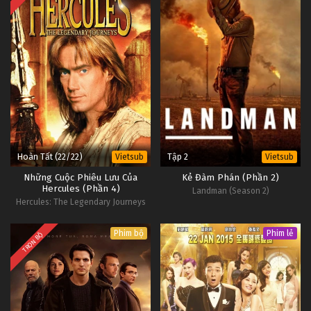
Hoàn Tất (22/22)
Tập 2
Vietsub
Vietsub
Những Cuộc Phiêu Lưu Của
Kẻ Đàm Phán (Phần 2)
Hercules (Phần 4)
Landman (Season 2)
Hercules: The Legendary Journeys
(Season 4)
Phim bộ
Phim lẻ
TRỌN BỘ