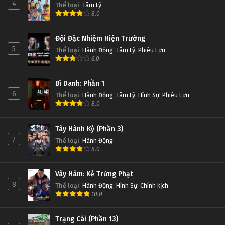
4
Thể loại
:
Tâm Lý
8.0
Đội Đặc Nhiệm Hiện Trường
5
Thể loại
:
Hành Động
,
Tâm Lý
,
Phiêu Lưu
6.0
Bí Danh: Phần 1
6
Thể loại
:
Hành Động
,
Tâm Lý
,
Hình Sự
,
Phiêu Lưu
8.0
Tây Hành Kỷ (Phần 3)
7
Thể loại
:
Hành Động
8.0
Vây Hãm: Kẻ Trừng Phạt
8
Thể loại
:
Hành Động
,
Hình Sự
,
Chính kịch
10.0
Trạng Cãi (Phần 13)