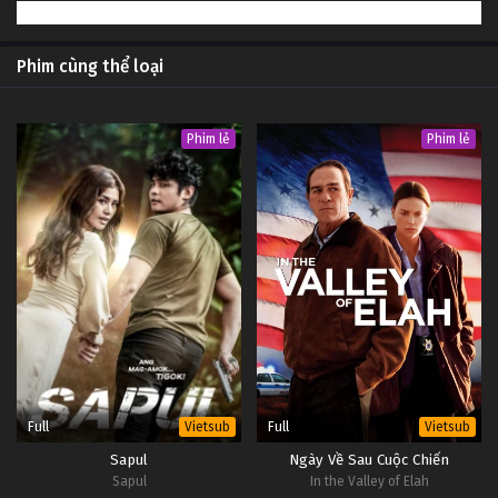
1
Hoàng Quyền (Phần 6) Tập 1
Vietsub
#1
Phim cùng thể loại
Phim lẻ
Phim lẻ
Full
Full
Vietsub
Vietsub
Sapul
Ngày Về Sau Cuộc Chiến
Sapul
In the Valley of Elah