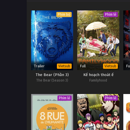
Phim bộ
Phim lẻ
Trailer
Full
Fu
Vietsub
Vietsub
The Bear (Phần 3)
Kế hoạch thoát ế
The Bear (Season 3)
Familyhood
Phim lẻ
Phim lẻ