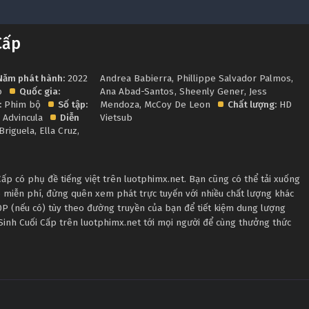
Cấp
Năm phát hành:
2022
Andrea Babierra
,
Phillippe Salvador Palmos
,
p
Quốc gia:
Ana Abad-Santos
,
Sheenly Gener
,
Jess
:
Phim bộ
Số tập:
Mendoza
,
McCoy De Leon
Chất lượng:
HD
 Advincula
Diễn
Vietsub
Briguela
,
Ella Cruz
,
p có phụ đề tiếng việt trên luotphimx.net. Bạn cũng có thể tải xuống
b miễn phí, đừng quên xem phát trực tuyến với nhiều chất lượng khác
 (nếu có) tùy theo đường truyền của bạn để tiết kiệm dung lượng
 Sinh Cuối Cấp trên luotphimx.net tới mọi người để cùng thưởng thức