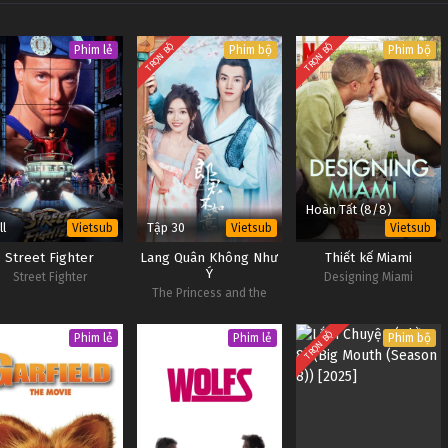
TRỌN BỘ
TRỌN BỘ
Phim lẻ
Phim bộ
Phim bộ
Hoàn Tất (8/8)
ll
Tập 30
Vietsub
Vietsub
Vietsub
Street Fighter
Lang Quân Không Như
Thiết kế Miami
Ý
Street Fighter
Designing Miami
The Princess and the
Werewolf
TRỌN BỘ
Phim lẻ
Phim lẻ
Phim bộ