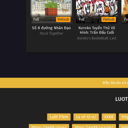
Full
Full
Fu
Vietsub
Vietsub
Số 8 đường Nhân Đạo
Kuroko Tuyển Thủ Vô
Hình: Trấn Đấu Cuối
Stuck Together
Cùng
Kuroko's Basketball: Last
Game
Điều khoản sử
LUOT
Lướt Phim
Lá số tử vi/
XX88
htt
https://gg88.shop/
https://gg88.cn.com/
htt