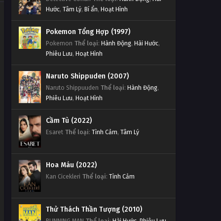
Hước
,
Tâm Lý
,
Bí ẩn
,
Hoạt Hình
Pokemon Tổng Hợp (1997)
Pokemon
Thể loại
:
Hành Động
,
Hài Hước
,
Phiêu Lưu
,
Hoạt Hình
Naruto Shippuden (2007)
Naruto Shippuuden
Thể loại
:
Hành Động
,
Phiêu Lưu
,
Hoạt Hình
Cầm Tù (2022)
Esaret
Thể loại
:
Tình Cảm
,
Tâm Lý
Hoa Máu (2022)
Kan Cicekleri
Thể loại
:
Tình Cảm
Thử Thách Thần Tượng (2010)
RUNNING MAN
Thể loại
:
Hài Hước
,
Phiêu Lưu
,