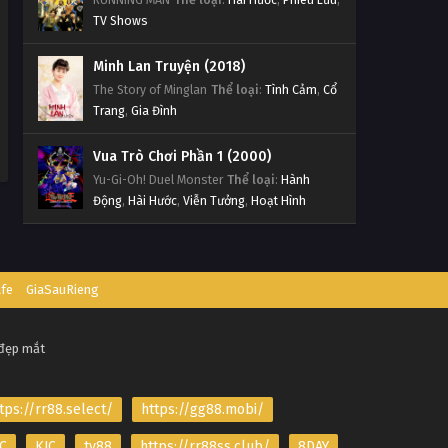
TV Shows
Minh Lan Truyện (2018)
The Story of Minglan
Thể loại
:
Tình Cảm
,
Cổ
Trang
,
Gia Đình
Vua Trò Chơi Phần 1 (2000)
Yu-Gi-Oh! Duel Monster
Thể loại
:
Hành
Động
,
Hài Hước
,
Viễn Tưởng
,
Hoạt Hình
afe
GiaSauRieng
 đẹp mắt
tps://rr88.select/
https://gg88.mobi/
C
KJC
tv88
https://rr88ss.club/
8DAY