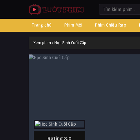
Trang chủ
Phim Mới
Phim Chiếu Rạp
Xem phim
›
Học Sinh Cuối Cấp
Rating 8.0