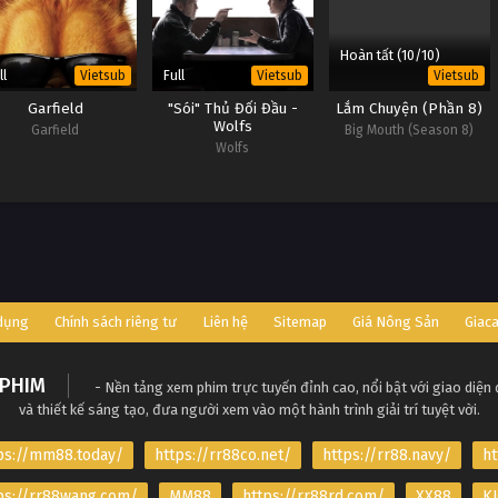
Hoàn tất (10/10)
ll
Full
Vietsub
Vietsub
Vietsub
Garfield
"Sói" Thủ Đối Đầu -
Lắm Chuyện (Phần 8)
Wolfs
Garfield
Big Mouth (Season 8)
Wolfs
 dụng
Chính sách riêng tư
Liên hệ
Sitemap
Giá Nông Sản
Giac
PHIM
- Nền tảng xem phim trực tuyến đỉnh cao, nổi bật với giao diện
và thiết kế sáng tạo, đưa người xem vào một hành trình giải trí tuyệt vời.
ps://mm88.today/
https://rr88co.net/
https://rr88.navy/
ht
ps://rr88wang.com/
MM88
https://rr88rd.com/
XX88
KJ