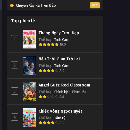
Chuyện Xảy Ra Trên Đảo
2025
Top phim lẻ
Tháng Ngày Tươi Đẹp
1
Thể loại
:
Tình Cảm
10.0
Nếu Thời Gian Trở Lại
2
Thể loại
:
Tình Cảm
8.0
Angel Guts: Red Classroom
3
Thể loại
:
Chính kịch
,
Phim 18+
3.8
Chiếc Vòng Ngọc Huyết
4
Thể loại
:
Tâm Lý
8.0