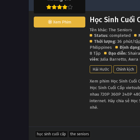
Học Sinh Cuối 
Xem Phim
Tên khác: The Seniors
Status:
completed
Thời lượng:
36 phút/tậ
Philippines
Định dạng
8 Tập
Đạo diễn:
Shaira
viên:
Julia Barretto
,
Awra 
Hài Hước
Chính kịch
Xem phim Học Sinh Cuối Cấ
Học Sinh Cuối Cấp vietsu
nhau 720P 360P 240P 480P
internet. Hãy chia sẻ Học
nhé.
học sinh cuối cấp
the seniors