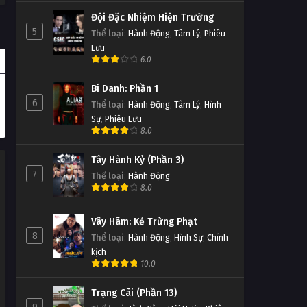
Đội Đặc Nhiệm Hiện Trường
5
Thể loại
:
Hành Động
,
Tâm Lý
,
Phiêu
Lưu
6.0
Bí Danh: Phần 1
6
Thể loại
:
Hành Động
,
Tâm Lý
,
Hình
Sự
,
Phiêu Lưu
8.0
Tây Hành Kỷ (Phần 3)
7
Thể loại
:
Hành Động
8.0
Vây Hãm: Kẻ Trừng Phạt
8
Thể loại
:
Hành Động
,
Hình Sự
,
Chính
kịch
10.0
Trạng Cãi (Phần 13)