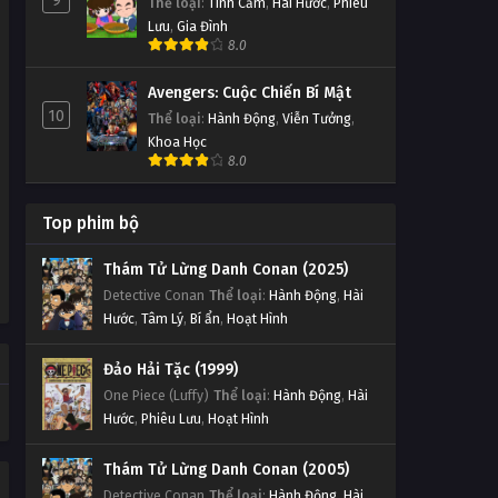
9
Thể loại
:
Tình Cảm
,
Hài Hước
,
Phiêu
Lưu
,
Gia Đình
8.0
Avengers: Cuộc Chiến Bí Mật
10
Thể loại
:
Hành Động
,
Viễn Tưởng
,
Khoa Học
8.0
Top phim bộ
Thám Tử Lừng Danh Conan (2025)
Detective Conan
Thể loại
:
Hành Động
,
Hài
Hước
,
Tâm Lý
,
Bí ẩn
,
Hoạt Hình
Đảo Hải Tặc (1999)
One Piece (Luffy)
Thể loại
:
Hành Động
,
Hài
Hước
,
Phiêu Lưu
,
Hoạt Hình
Thám Tử Lừng Danh Conan (2005)
Detective Conan
Thể loại
:
Hành Động
,
Hài