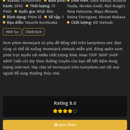
Status:
completed
Năm phát
Diễn viên:
Sasa Handa
,
Atsushi
hành:
2016
Thời lượng:
73
Tsuda
,
Hirokio Andô
,
Ryô Asagiri
,
Phút
Quốc gia:
Nhật Bản
Rina Hatsume
,
Mayu Minami
,
Định dạng:
Phim lẻ
Số tập:
1
Reina Shirogane
,
Hiromi Wakasa
Đạo diễn:
Yasushi Koshizaka
Chất lượng:
HD Vietsub
Hình Sự
Chính kịch
Xem phim Homejack có phụ đề tiếng việt trên luotphimx.net. Bạn
cũng có thể tải xuống Homejack vietsub miễn phí, đừng quên xem
phát trực tuyến với nhiều chất lượng khác nhau 720P 360P 240P
480P (nếu có) tùy theo đường truyền của bạn để tiết kiệm dung
lượng internet. Hãy chia sẻ Homejack trên luotphimx.net tới mọi
người để cùng thưởng thức nhé.
Rating 8.0
Xem Phim