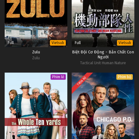
Full
Full
Vietsub
Vietsub
Zulu
Biệt Đội Cơ Động - Bản Chất Con
Người
Zulu
Tactical Unit Human Nature
Phim lẻ
Phim bộ
TRỌN BỘ