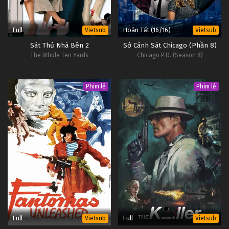
Full
Hoàn Tất (16/16)
Vietsub
Vietsub
Sát Thủ Nhà Bên 2
Sở Cảnh Sát Chicago (Phần 8)
The Whole Ten Yards
Chicago P.D. (Season 8)
Phim lẻ
Phim lẻ
Full
Full
Vietsub
Vietsub