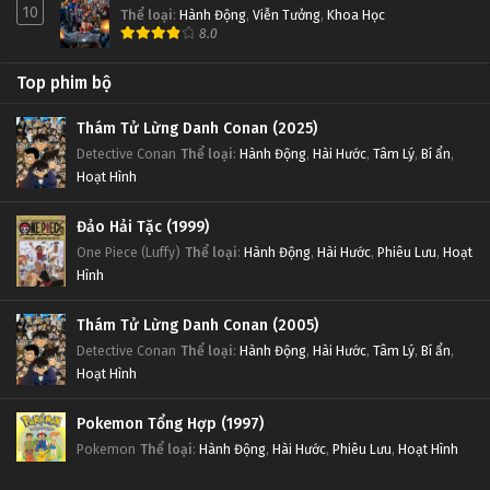
10
Thể loại
:
Hành Động
,
Viễn Tưởng
,
Khoa Học
8.0
Top phim bộ
Thám Tử Lừng Danh Conan (2025)
Detective Conan
Thể loại
:
Hành Động
,
Hài Hước
,
Tâm Lý
,
Bí ẩn
,
Hoạt Hình
Đảo Hải Tặc (1999)
One Piece (Luffy)
Thể loại
:
Hành Động
,
Hài Hước
,
Phiêu Lưu
,
Hoạt
Hình
Thám Tử Lừng Danh Conan (2005)
Detective Conan
Thể loại
:
Hành Động
,
Hài Hước
,
Tâm Lý
,
Bí ẩn
,
Hoạt Hình
Pokemon Tổng Hợp (1997)
Pokemon
Thể loại
:
Hành Động
,
Hài Hước
,
Phiêu Lưu
,
Hoạt Hình