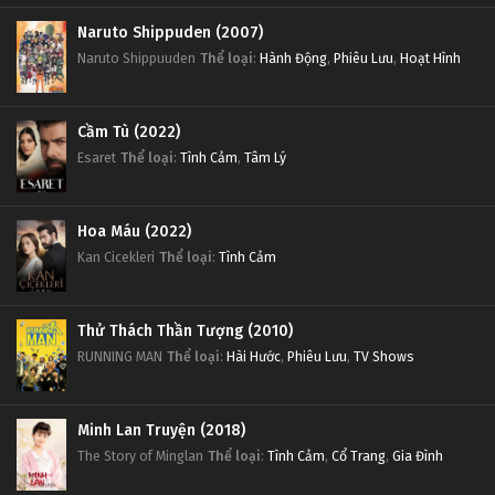
Naruto Shippuden (2007)
Naruto Shippuuden
Thể loại
:
Hành Động
,
Phiêu Lưu
,
Hoạt Hình
Cầm Tù (2022)
Esaret
Thể loại
:
Tình Cảm
,
Tâm Lý
Hoa Máu (2022)
Kan Cicekleri
Thể loại
:
Tình Cảm
Thử Thách Thần Tượng (2010)
RUNNING MAN
Thể loại
:
Hài Hước
,
Phiêu Lưu
,
TV Shows
Minh Lan Truyện (2018)
The Story of Minglan
Thể loại
:
Tình Cảm
,
Cổ Trang
,
Gia Đình