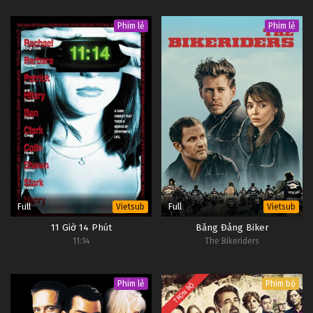
Phim lẻ
Phim lẻ
Full
Full
Vietsub
Vietsub
11 Giờ 14 Phút
Băng Đảng Biker
11:14
The Bikeriders
Phim lẻ
Phim bộ
TRỌN BỘ