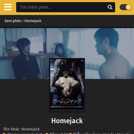
Xem phim
›
Homejack
Homejack
Tên khác: Homejack