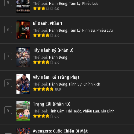
5
Thể loại
:
Hành Động
,
Tâm Lý
,
Phiêu Lưu
6.0
Bí Danh: Phần 1
6
Thể loại
:
Hành Động
,
Tâm Lý
,
Hình Sự
,
Phiêu Lưu
8.0
Tây Hành Kỷ (Phần 3)
7
Thể loại
:
Hành Động
8.0
Vây Hãm: Kẻ Trừng Phạt
8
Thể loại
:
Hành Động
,
Hình Sự
,
Chính kịch
10.0
Trạng Cãi (Phần 13)
9
Thể loại
:
Tình Cảm
,
Hài Hước
,
Phiêu Lưu
,
Gia Đình
8.0
Avengers: Cuộc Chiến Bí Mật