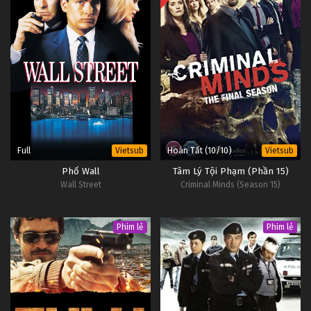
Full
Hoàn Tất (10/10)
Vietsub
Vietsub
Phố Wall
Tâm Lý Tội Phạm (Phần 15)
Wall Street
Criminal Minds (Season 15)
Phim lẻ
Phim lẻ